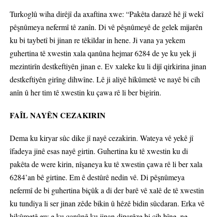
Turkoglû wiha dirêjî da axaftina xwe: “Pakêta darazê hê jî wekî
pêşnûmeya nefermî tê zanîn. Di vê pêşnûmeyê de gelek mijarên
ku bi taybetî bi jinan re têkildar in hene. Ji vana ya yekem
guhertina tê xwestin xala qanûna hejmar 6284 de ye ku yek ji
mezintirîn destkeftiyên jinan e. Ev xaleke ku li dijî qirkirina jinan
destkeftiyên girîng dihwîne. Lê ji aliyê hikûmetê ve nayê bi cih
anîn û her tim tê xwestin ku çawa rê li ber bigirin.
FAÎL NAYÊN CEZAKIRIN
Dema ku kiryar sûc dike jî nayê cezakirin. Wateya vê yekê jî
îfadeya jinê esas nayê girtin. Guhertina ku tê xwestin ku di
pakêta de were kirin, nîşaneya ku tê xwestin çawa rê li ber xala
6284’an bê girtine. Em ê destûrê nedin vê. Di pêşnûmeya
nefermî de bi guhertina biçûk a di der barê vê xalê de tê xwestin
ku tundiya li ser jinan zêde bikin û hêzê bidin sûcdaran. Erka vê
hikûmetê ew e ku qanûnê ku jinan diparêze bi cih bîne, ne