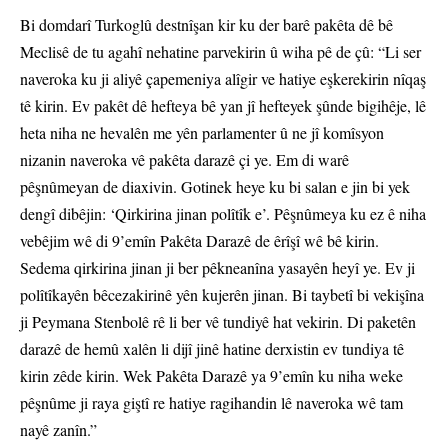
Bi domdarî Turkoglû destnîşan kir ku der barê pakêta dê bê
Meclisê de tu agahî nehatine parvekirin û wiha pê de çû: “Li ser
naveroka ku ji aliyê çapemeniya alîgir ve hatiye eşkerekirin nîqaş
tê kirin. Ev pakêt dê hefteya bê yan jî hefteyek şûnde bigihêje, lê
heta niha ne hevalên me yên parlamenter û ne jî komîsyon
nizanin naveroka vê pakêta darazê çi ye. Em di warê
pêşnûmeyan de diaxivin. Gotinek heye ku bi salan e jin bi yek
dengî dibêjin: ‘Qirkirina jinan polîtîk e’. Pêşnûmeya ku ez ê niha
vebêjim wê di 9’emîn Pakêta Darazê de êrîşî wê bê kirin.
Sedema qirkirina jinan ji ber pêkneanîna yasayên heyî ye. Ev ji
polîtîkayên bêcezakirinê yên kujerên jinan. Bi taybetî bi vekişîna
ji Peymana Stenbolê rê li ber vê tundiyê hat vekirin. Di paketên
darazê de hemû xalên li dijî jinê hatine derxistin ev tundiya tê
kirin zêde kirin. Wek Pakêta Darazê ya 9’emîn ku niha weke
pêşnûme ji raya giştî re hatiye ragihandin lê naveroka wê tam
nayê zanîn.”