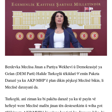
Berdevka Meclisa Jinan a Partiya Wekhevî û Demokrasiyê ya
Gelan (DEM Partî) Halîde Turkoglû têkildarî 9’emîn Paketa
Darazê ya ku AKP-MHP’ê plan dikin pêşkeşî Meclisê bikin, li
Meclisê daxuyanî da.
Turkoglû, anî ziman ku bi pakêta darazê ya ku tê payîn vê
hefteyê were Meclisê mafên jinan tên desteserkirin û wiha got: