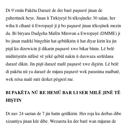
Di 9’emîn Pakêta Darazê de der barê paşnavê jinan de
guhertinek heye. Jinan li Tirkiyeyê bi têkoşîneke 30 salan, her
wiha li cîhanê û Ewropayê jî ji bo paşnavê jinan têkoşînek mezin
da. Bi biryara Dadgeha Mafên Mirovan a Ewropayê (DMME) ji
bo jinan mafekî bingehîn hat qebûlkirin û hat diyar kirin ku jin
piştî ku dizewicin jî dikarin paşnavê xwe bikar bînin. Lê belê
midûriyetên nifûsê vê yekê qebûl nakin û daxwaza serlêdana
darazê dikin. Jin piştî darazê mafê paşnavê xwe digirin. Lê belê
di pakêta nû ya darazê de mijara paşnavê wek parastina malbatê,
wek reîsa malê mêr derket pêşperî me.
BI PAKÊTA NÛ RE HEMÛ BAR LI SER MILÊ JINÊ TÊ
HIŞTIN
Di nav 24 saetan de 7 jin hatin qetilkirin. Her roja ku derbas dibe
xizantiya jinan kûr dibe. Wezareta ku der barê wan mijaran de