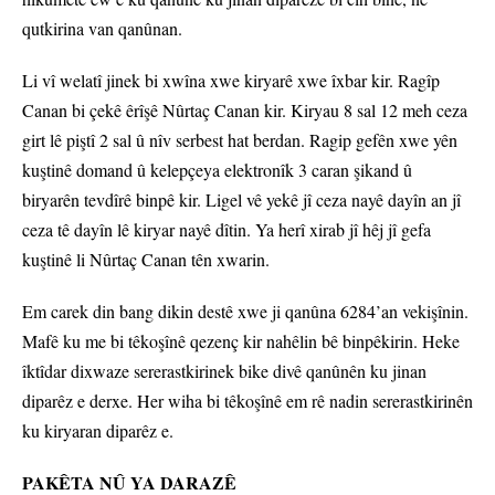
qutkirina van qanûnan.
Li vî welatî jinek bi xwîna xwe kiryarê xwe îxbar kir. Ragîp
Canan bi çekê êrîşê Nûrtaç Canan kir. Kiryau 8 sal 12 meh ceza
girt lê piştî 2 sal û nîv serbest hat berdan. Ragip gefên xwe yên
kuştinê domand û kelepçeya elektronîk 3 caran şikand û
biryarên tevdîrê binpê kir. Ligel vê yekê jî ceza nayê dayîn an jî
ceza tê dayîn lê kiryar nayê dîtin. Ya herî xirab jî hêj jî gefa
kuştinê li Nûrtaç Canan tên xwarin.
Em carek din bang dikin destê xwe ji qanûna 6284’an vekişînin.
Mafê ku me bi têkoşînê qezenç kir nahêlin bê binpêkirin. Heke
îktîdar dixwaze sererastkirinek bike divê qanûnên ku jinan
diparêz e derxe. Her wiha bi têkoşînê em rê nadin sererastkirinên
ku kiryaran diparêz e.
PAKÊTA NÛ YA DARAZÊ