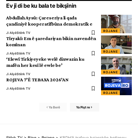
Ev jî di be ku bala te bikşînin
Abdullah Aysû: Çareseriya li qada
çandiniyê kooperatîfbûna demokratîk e
ROJANE
Ji Aliyê
Stêrk TV
Tîryakî: Em ê şaredariyan bikin navendên
komînan
ROJANE
Ji Aliyê
Stêrk TV
‘Elewî Tirkiyeyeke welê dixwazin ku
mafên her kesî lê ewle be’
ROJANE
Ji Aliyê
Stêrk TV
ROJEVA 7’Ê TEBAXA 2026’AN
Ji Aliyê
Stêrk TV
ROJANE
Ya Berê
Ya Pişt re
Stêrk TV
>
Blog
>
Rojane
>
KBDH’ê trafoya bajarokên betlaneyê, îmha kir