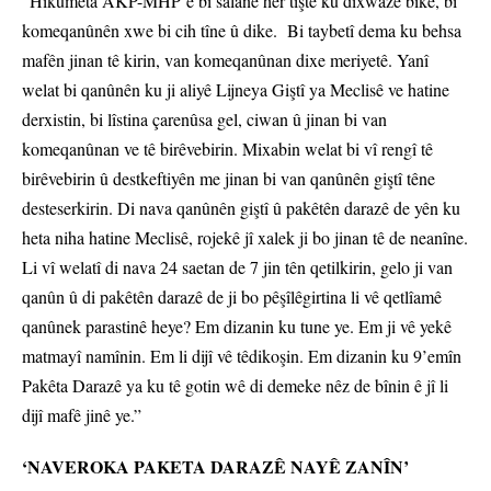
“Hikûmeta AKP-MHP’ê bi salane her tiştê ku dixwaze bike, bi
komeqanûnên xwe bi cih tîne û dike. Bi taybetî dema ku behsa
mafên jinan tê kirin, van komeqanûnan dixe meriyetê. Yanî
welat bi qanûnên ku ji aliyê Lijneya Giştî ya Meclisê ve hatine
derxistin, bi lîstina çarenûsa gel, ciwan û jinan bi van
komeqanûnan ve tê birêvebirin. Mixabin welat bi vî rengî tê
birêvebirin û destkeftiyên me jinan bi van qanûnên giştî têne
desteserkirin. Di nava qanûnên giştî û pakêtên darazê de yên ku
heta niha hatine Meclisê, rojekê jî xalek ji bo jinan tê de neanîne.
Li vî welatî di nava 24 saetan de 7 jin tên qetilkirin, gelo ji van
qanûn û di pakêtên darazê de ji bo pêşîlêgirtina li vê qetlîamê
qanûnek parastinê heye? Em dizanin ku tune ye. Em ji vê yekê
matmayî namînin. Em li dijî vê têdikoşin. Em dizanin ku 9’emîn
Pakêta Darazê ya ku tê gotin wê di demeke nêz de bînin ê jî li
dijî mafê jinê ye.”
‘NAVEROKA PAKETA DARAZÊ NAYÊ ZANÎN’