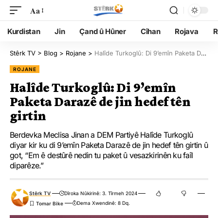
Aa
Kurdistan
Jin
Çand û Hûner
Cîhan
Rojava
R
Stêrk TV
>
Blog
>
Rojane
>
Halîde Turkoglû: Di 9’emîn Paketa Darazê de jin hedef tên girtin
ROJANE
Halîde Turkoglû: Di 9’emîn
Paketa Darazê de jin hedef tên
girtin
Berdevka Meclisa Jinan a DEM Partiyê Halîde Turkoglû
diyar kir ku di 9’emîn Paketa Darazê de jin hedef tên girtin û
got, “Em ê destûrê nedin tu paket û vesazkirinên ku faîl
diparêze.”
Stêrk TV
Dîroka Nûkirinê: 3. Tîrmeh 2024
Dema Xwendinê: 8 Dq.