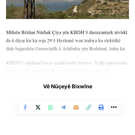
Milîsên Bêrîtan Nûrhak Çiya yên KBDH’ê daxuyaniyek nivîskî
da û diyar kir ku roja 29’ê Hezîranê wan trafoya ku elektrîkê
dide bajarokên Guvercînlîk û Adabuku yên Bodrûmê, îmha kir.
KBDH’ê ragihand ku ev çalakî weke bersiva “li dijî operasyona
leşkerî ya ku artêşa dagirker li Bakurê Kurdistanê dayî
destpêkirin” hatiye lidarxistin û got: “Di encama teqînê de trafo
Vê Nûçeyê Bixwîne
îmha bû û demek dirêj elekrîk nehat dayîna bajarokan.”
Di daxuyaniyê de ev hişyarî hate kirin: “Operasyonên leşkerî yên
ku li Bakur dewam dikin, wê bêencam bimînin. Gerîla wê
berxwedana xwe mezin bike. Milîsên me wê li dijî van êrîşên
dagirkerî û îmhayê, bêdeng nemînin, wê her kêlî bibin şevtirska
dijminê faşîst û piştevanên wê, wê metropolên Tirkiyeyê