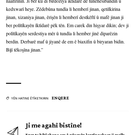
naafirînin. Ji ber ku di bîrdoziya îktîdarê de tunehesibandin û
kedxwarî heye. Zêdebûna tundîa li hemberî jinan, qetilkirina
jinan, xizaniya jinan, êrişên li hemberî destkêftî û mafê jinan ji
ber polîtîkayên îktîdarê pêk tên. Em carek din hişyar dikin; dev ji
polîtîkayên serdestiya mêr û tundîa li hember jinê diparêzin
berdin. Derbarê maf û jiyanê de em ê biaxifin û biryaran bidin.
Bijî têkoşîna jinan.”
ENQERE
YÊN HATINE ÊTÎKETKIRIN
Ji me agahî bistîne!
Eger tu bibî abone em ê nûçeyên lezgîn yekser ji maîla