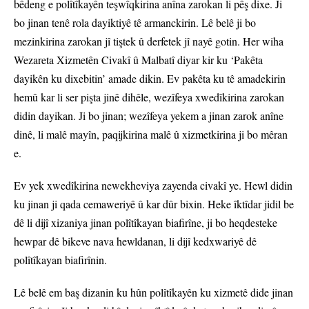
bêdeng e polîtîkayên teşwîqkirina anîna zarokan li pêş dixe. Ji
bo jinan tenê rola dayiktiyê tê armanckirin. Lê belê ji bo
mezinkirina zarokan jî tiştek û derfetek jî nayê gotin. Her wiha
Wezareta Xizmetên Civakî û Malbatî diyar kir ku ‘Pakêta
dayikên ku dixebitin’ amade dikin. Ev pakêta ku tê amadekirin
hemû kar li ser pişta jinê dihêle, wezîfeya xwedîkirina zarokan
didin dayikan. Ji bo jinan; wezîfeya yekem a jinan zarok anîne
dinê, li malê mayîn, paqijkirina malê û xizmetkirina ji bo mêran
e.
Ev yek xwedîkirina newekheviya zayenda civakî ye. Hewl didin
ku jinan ji qada cemaweriyê û kar dûr bixin. Heke îktîdar jidil be
dê li dijî xizaniya jinan polîtîkayan biafirîne, ji bo heqdesteke
hewpar dê bikeve nava hewldanan, li dijî kedxwariyê dê
polîtîkayan biafirînin.
Lê belê em baş dizanin ku hûn polîtîkayên ku xizmetê dide jinan