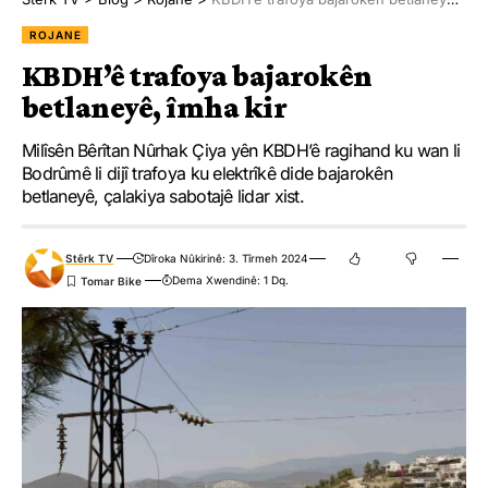
ROJANE
KBDH’ê trafoya bajarokên
betlaneyê, îmha kir
Milîsên Bêrîtan Nûrhak Çiya yên KBDH’ê ragihand ku wan li
Bodrûmê li dijî trafoya ku elektrîkê dide bajarokên
betlaneyê, çalakiya sabotajê lidar xist.
Stêrk TV
Dîroka Nûkirinê: 3. Tîrmeh 2024
Dema Xwendinê: 1 Dq.