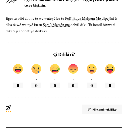
te re bişînin.
Eger tu bibî abone te we wateyê ku tu
Polîtikaya Malpera Me
dipejînî û
dîsa tê wê wateyê ku tu
Şert û Mercên me
qebûl dikî. Tu kendî bixwazî
dikarî ji abonetiyê derkevî
Çi Difikirî?
.
.
.
.
.
.
0
0
0
0
0
0
Nirxandinek Bike