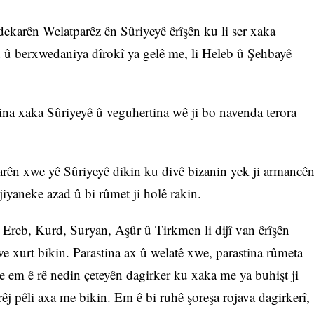
karên Welatparêz ên Sûriyeyê êrîşên ku li ser xaka
in û berxwedaniya dîrokî ya gelê me, li Heleb û Şehbayê
ina xaka Sûriyeyê û veguhertina wê ji bo navenda terora
ên xwe yê Sûriyeyê dikin ku divê bizanin yek ji armancê
iyaneke azad û bi rûmet ji holê rakin.
 Ereb, Kurd, Suryan, Aşûr û Tirkmen li dijî van êrîşên
e xurt bikin. Parastina ax û welatê xwe, parastina rûmeta
be em ê rê nedin çeteyên dagirker ku xaka me ya buhişt ji
êj pêli axa me bikin. Em ê bi ruhê şoreşa rojava dagirkerî,