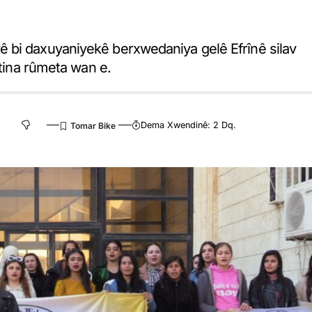
 bi daxuyaniyekê berxwedaniya gelê Efrînê silav
stina rûmeta wan e.
Dema Xwendinê: 2 Dq.