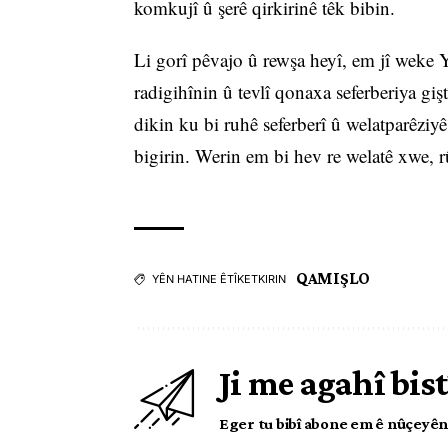
komkujî û şerê qirkirinê têk bibin.
Li gorî pêvajo û rewşa heyî, em jî weke 
radigihînin û tevlî qonaxa seferberiya gi
dikin ku bi ruhê seferberî û welatparêziyê
bigirin. Werin em bi hev re welatê xwe, 
QAMIŞLO
YÊN HATINE ÊTÎKETKIRIN
Ji me agahî bist
Eger tu bibî abone em ê nûçeyên l