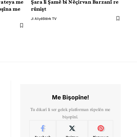
rateya me
Şara li Şamê bi Nêçirvan Barzanî re
oşîna me
rûnişt
Ji Aliyê
Stêrk TV
Me Bişopîne!
Tu dikarî li ser gelek platforman rûpelên me
bişopînî.
Facebook
Twitter
Pinterest