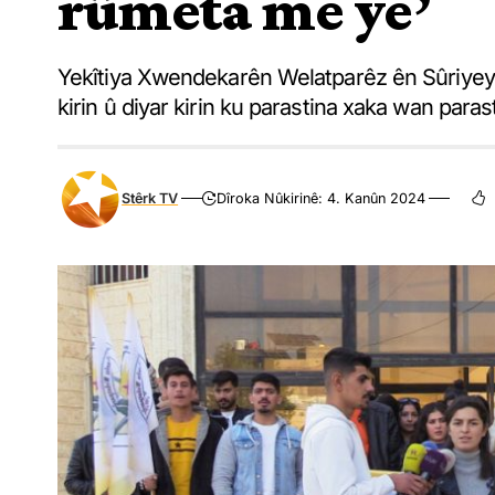
rûmeta me ye’
Yekîtiya Xwendekarên Welatparêz ên Sûriyeyê
kirin û diyar kirin ku parastina xaka wan para
Stêrk TV
Dîroka Nûkirinê: 4. Kanûn 2024