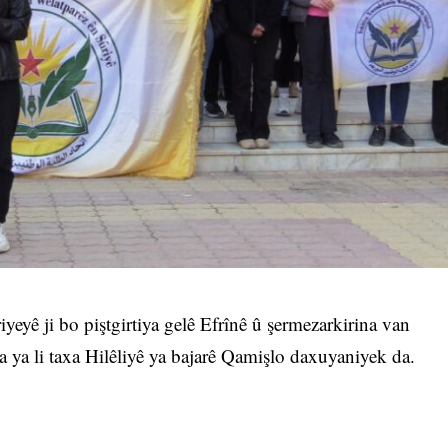
eyê ji bo piştgirtiya gelê Efrînê û şermezarkirina van
a ya li taxa Hilêliyê ya bajarê Qamişlo daxuyaniyek da.