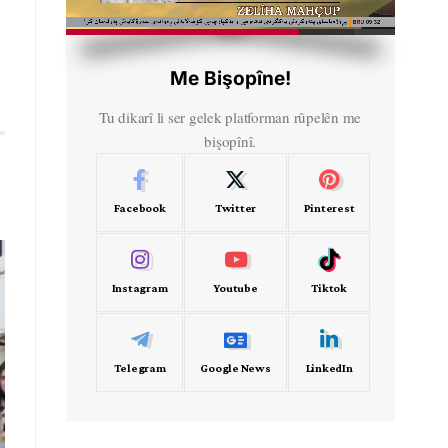
HD
00:58
Me Bişopîne!
Tu dikarî li ser gelek platforman rûpelên me
bişopînî.
Facebook
Twitter
Pinterest
Instagram
Youtube
Tiktok
Telegram
Google News
LinkedIn