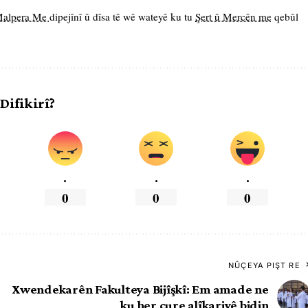
 Malpera Me
dipejînî û dîsa tê wê wateyê ku tu
Şert û Mercên me
qebûl
 Difikirî?
.
.
.
0
0
0
NÛÇEYA PIŞT RE
Xwendekarên Fakulteya Bijîşkî: Em amade ne
ku her cure alîkariyê bidin