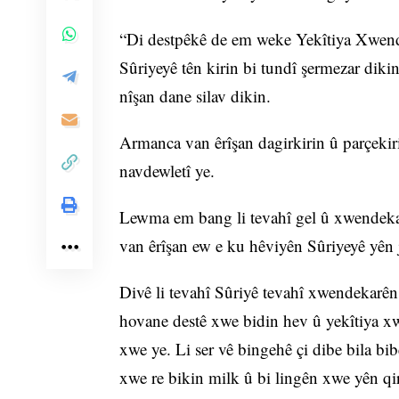
“Di destpêkê de em weke Yekîtiya Xwende
Sûriyeyê tên kirin bi tundî şermezar dik
nîşan dane silav dikin.
Armanca van êrîşan dagirkirin û parçekir
navdewletî ye.
Lewma em bang li tevahî gel û xwendekar
van êrîşan ew e ku hêviyên Sûriyeyê yên j
Divê li tevahî Sûriyê tevahî xwendekarên
hovane destê xwe bidin hev û yekîtiya xw
xwe ye. Li ser vê bingehê çi dibe bila bi
xwe re bikin milk û bi lingên xwe yên qir