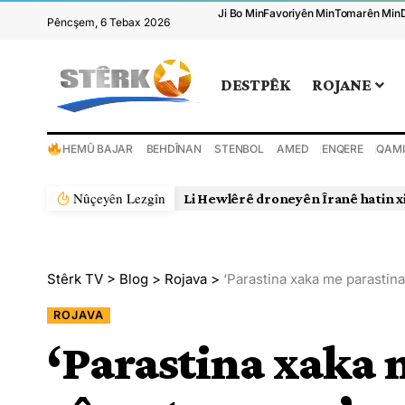
Ji Bo Min
Favoriyên Min
Tomarên Min
Pêncşem, 6 Tebax 2026
DESTPÊK
ROJANE
HEMÛ BAJAR
BEHDÎNAN
STENBOL
AMED
ENQERE
QAMI
Nûçeyên Lezgîn
Li Hewlêrê droneyên Îranê hatin x
Stêrk TV
>
Blog
>
Rojava
>
‘Parastina xaka me parastin
ROJAVA
‘Parastina xaka 