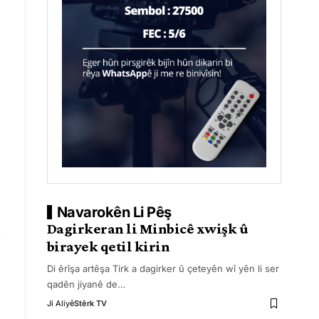
Navarokên Li Pêş
Dagirkeran li Minbicê xwişk û
birayek qetil kirin
Di êrîşa artêşa Tirk a dagirker û çeteyên wî yên li ser
qadên jiyanê de
…
Ji Aliyê
Stêrk TV