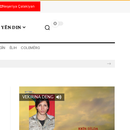
Neşeriya Çalakiyan
YÊN DIN
GÎN
ÊLIH
COLEMÊRG
VEKIRINA DENG