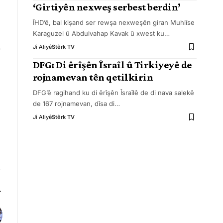
‘Girtiyên nexweş serbest berdin’
ÎHD’ê, bal kişand ser rewşa nexweşên giran Muhlîse
Karaguzel û Abdulvahap Kavak û xwest ku
…
Ji Aliyê
Stêrk TV
DFG: Di êrîşên Îsraîl û Tirkiyeyê de
rojnamevan tên qetilkirin
DFG’ê ragihand ku di êrîşên Îsraîlê de di nava salekê
de 167 rojnamevan, dîsa di
…
Ji Aliyê
Stêrk TV