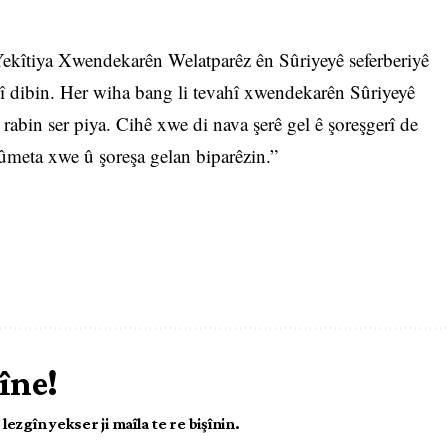
Yekîtiya Xwendekarên Welatparêz ên Sûriyeyê seferberiyê
ştî dibin. Her wiha bang li tevahî xwendekarên Sûriyeyê
 rabin ser piya. Cihê xwe di nava şerê gel ê şoreşgerî de
rûmeta xwe û şoreşa gelan biparêzin.”
îne!
ezgîn yekser ji maîla te re bişînin.