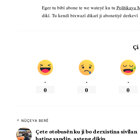
Eger tu bibî abone te we wateyê ku tu
Polîtikaya
dikî. Tu kendî bixwazî dikarî ji abonetiyê derkevî
Çi
.
.
.
0
0
0
NÛÇEYA BERÊ
Çete otobusên ku ji bo derxistina sivîlan
hatine şandin, asteng dikin