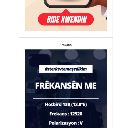
- Frekans -
n