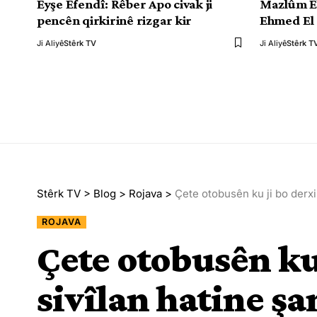
Eyşe Efendî: Rêber Apo civak ji
Mazlûm E
pencên qirkirinê rizgar kir
Ehmed El 
Ji Aliyê
Stêrk TV
Ji Aliyê
Stêrk T
Stêrk TV
>
Blog
>
Rojava
>
Çete otobusên ku ji bo derxis
ROJAVA
Çete otobusên ku 
sivîlan hatine şa