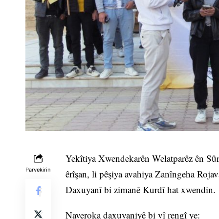
Yekîtiya Xwendekarên Welatparêz ên Sûriy
Parvekirin
êrîşan, li pêşiya avahiya Zanîngeha Rojav
Daxuyanî bi zimanê Kurdî hat xwendin.
Naveroka daxuyaniyê bi vî rengî ye: