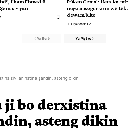
bdî, Îlham Ehmed û
Rûken Cemal: Heta ku mî
Şera civiyan
neyê misogerkirin wê têk
dewam bike
V
Ji Aliyê
Stêrk TV
Ya Berê
Ya Pişt re
tina sivîlan hatine şandin, asteng dikin
ji bo derxistina
ndin, asteng dikin