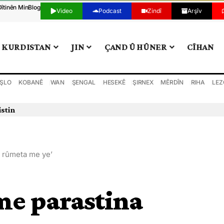
Dîtinên Min
Blog
Video
Podcast
Zindî
Arşîv
KURDISTAN
JIN
ÇAND Û HÛNER
CÎHAN
ŞLO
KOBANÊ
WAN
ŞENGAL
HESEKÊ
ŞIRNEX
MÊRDÎN
RIHA
LEZ
istin
a rûmeta me ye’
me parastina