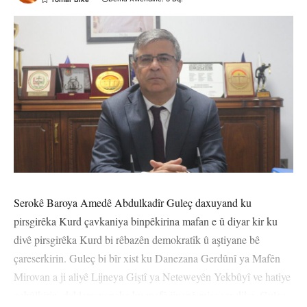
Serokê Baroya Amedê Abdulkadîr Guleç daxuyand ku
pirsgirêka Kurd çavkaniya binpêkirina mafan e û diyar kir ku
divê pirsgirêka Kurd bi rêbazên demokratîk û aştiyane bê
çareserkirin. Guleç bi bîr xist ku Danezana Gerdûnî ya Mafên
Mirovan a ji aliyê Lijneya Giştî ya Neteweyên Yekbûyî ve hatiye
qebûlkirin, deklerasyoneke ku mafê jiyanê misoger dike. Guleç