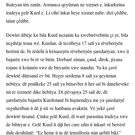
îhaleyan tên zanîn. Armanca qeyûman ne xizmet e, înkarkirina
îradeya gelê Kurd e. Li cihê înkar heye xizmet nabe; dizî çêdibe,
talan çêdibe.
Dewlet dibêje ku bila Kurd nezanin ka xwebirêvebirin çi ye, bila
negihêje tema wê. Kurdan, di tecribeya 17 salî ya rêveberiyên
herêmî de, bi zêdehî û kêmasiyên rêveberiyên şaredariyan, xwe û
bajarên xwe bi rê ve birin. Derbarê ziman, çand, dîrok, jiyana
rojane û kolanên xwe de biryarên xwe standin. Ya ku çavê
dewletê ditirsand ev bû. Heger serdema 8 salî ya qeyûman
nebûya, dê pratîkeke 25 salî ya bênavber û her sal bi daneheveke
nû re xizmetê dike hebûya. Di pêvajoya 25 salî de, dê
şarrdariyên bajarên Kurdistanê bi hişmendiya me ya şaredariyê
veguherîban û dê ji nû ve hatibana avakirin. Vê yekê çavê
dewletê tirsand. Çinku gelê Kurd, di warê parastina îradeya xwe
de bibiryar e. Gelê Kurd li dijî her cure zilm û înkarê vê bersivê
dide desthilatê: “Ez heme û tu dê temsîliyeta min qebûl bikî.”