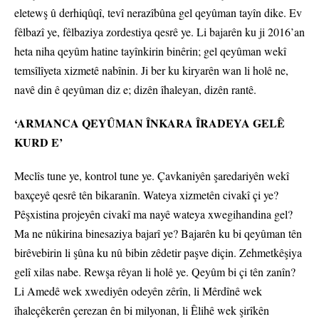
eletewş û derhiqûqî, tevî nerazîbûna gel qeyûman tayîn dike. Ev
fêlbazî ye, fêlbaziya zordestiya qesrê ye. Li bajarên ku ji 2016’an
heta niha qeyûm hatine tayînkirin binêrin; gel qeyûman wekî
temsîlîyeta xizmetê nabînin. Ji ber ku kiryarên wan li holê ne,
navê din ê qeyûman diz e; dizên îhaleyan, dizên rantê.
‘ARMANCA QEYÛMAN ÎNKARA ÎRADEYA GELÊ
KURD E’
Meclîs tune ye, kontrol tune ye. Çavkaniyên şaredariyên wekî
baxçeyê qesrê tên bikaranîn. Wateya xizmetên civakî çi ye?
Pêşxistina projeyên civakî ma nayê wateya xwegihandina gel?
Ma ne nûkirina binesaziya bajarî ye? Bajarên ku bi qeyûman tên
birêvebirin li şûna ku nû bibin zêdetir paşve diçin. Zehmetkêşiya
gelî xilas nabe. Rewşa rêyan li holê ye. Qeyûm bi çi tên zanîn?
Li Amedê wek xwediyên odeyên zêrîn, li Mêrdînê wek
îhaleçêkerên çerezan ên bi milyonan, li Êlihê wek şirîkên