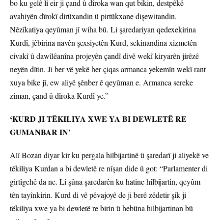
bo ku gelê li eir ji çand û dîroka wan qut bikin, destpêkê
avahiyên dîrokî dirûxandin û pirtûkxane dişewitandin.
Nêzîkatiya qeyûman jî wiha bû. Li şaredariyan qedexekirina
Kurdî, jêbirina navên şexsiyetên Kurd, sekinandina xizmetên
civakî û dawîlêanîna projeyên çandî divê wekî kiryarên jirêzê
neyên dîtin. Ji ber vê yekê her çiqas armanca yekemîn wekî rant
xuya bike jî, ew aliyê şênber ê qeyûman e. Armanca sereke
ziman, çand û dîroka Kurdî ye.”
‘KURD JI TÊKILIYA XWE YA BI DEWLETÊ RE
GUMANBAR IN’
Alî Bozan diyar kir ku pergala hilbijartinê û şaredarî ji aliyekê ve
têkiliya Kurdan a bi dewletê re nîşan dide û got: “Parlamenter di
girtîgehê da ne. Li şûna şaredarên ku hatine hilbijartin, qeyûm
tên tayînkirin. Kurd di vê pêvajoyê de ji berê zêdetir şik ji
têkiliya xwe ya bi dewletê re birin û hebûna hilbijartinan bû