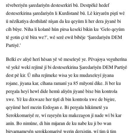
rêveberiyên şaredariyên desteserkirî bû. Destpêkê hedef
desteserkirina şaredariyên li Kurdistanê bû. Lê kiryarên piştî wê
û nêzîkatiya desthilatê nîşan da ku qeyûm li her dera jiyanê bi
cih bûye. Niha li kolanê hûn pirsa kesekî bikin ku ‘Gelo qeyûm
tê gotin çi tê bîra we?’, wê serê ewil bibêje ‘Şaredariyên DEM
Partiyê.’
Belkî ev aliyê herî hêsan yê vê meseleyê ye. Pêvajoya veguherîna
vê yekê wekî rejîmê jî bi desteserkirina Şaredariyên DEM Partiyê
dest pê kir. Û niha rejîmeke wisa ye ku mudaxeleyî jiyana
rojane, jiyana kar, cîhana ramanî ya 85 milyonî dike. Ji ber ku
pergala heyî hewl dide hemû aliyên jiyanê bixe bin kontrola
xwe. Yê ku dixwaze her tiştî di bin kontrola xwe de bigire,
qeyûmê herî mezin Erdogan e. Bi pergala hikûmetê ya
Serokkomariyê re, wî rayeyên ku makezagon jî nade wî bi kar
anîn. Bo nimûne, di hin mijaran de ku nabe ku ji bo wan
biryarnameyên serokkomariyê werin derxistin, wî tim û tim