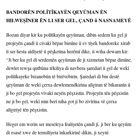
BANDORÊN POLÎTÎKAYÊN QEYÛMAN ÊN
HILWEŞÎNER ÊN LI SER GEL, ÇAND û NASNAMEYÊ
Bozan diyar kir ku polîtîkayên qeyûman, dibin sedem ku gel ji
projeyên çandî û civakî bêpar bimîne û ev tîyek bandoreke xirab
li ser hesta aîdîyetê û pêşketina herêmî dike, û wiha dewam kir:
“Ji ber ku gel di serdemên qeyûman de ji xizmetan bêpar dimîne,
dewlet rewşa qutbûna têkiliya di navbera şaredarî û gel de wekî
polîtîkayeke bizanebûn tê birêvebirin. Şaredarî di bin destê
qeyûman de wekî çerxa dewlemendkirina alîgiran tê bikaranîn û
ji bo gel projeyên vivakî neyên pêşxistin. Projeyên tên pêşxistin
ne ji bo gel, wekî min berî niha got ji bo zivîrîna vê çerxa
alîgiriyê tên pêşxistin.
Heger em werin ser meseleya fealiyetên çandî jî, ji ber ku qeyûm
di esasê xwe de temsîliyeta înkarkirinê dikin, ji xeynî