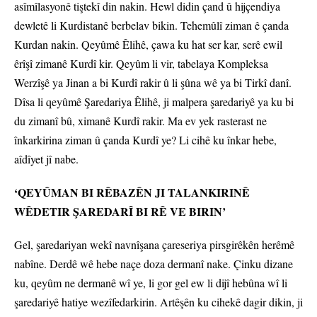
asîmîlasyonê tiştekî din nakin. Hewl didin çand û hijçendiya
dewletê li Kurdistanê berbelav bikin. Tehemûlî ziman ê çanda
Kurdan nakin. Qeyûmê Êlihê, çawa ku hat ser kar, serê ewil
êrîşî zimanê Kurdî kir. Qeyûm li vir, tabelaya Kompleksa
Werzîşê ya Jinan a bi Kurdî rakir û li şûna wê ya bi Tirkî danî.
Dîsa li qeyûmê Şaredariya Êlihê, ji malpera şaredariyê ya ku bi
du zimanî bû, ximanê Kurdî rakir. Ma ev yek rasterast ne
înkarkirina ziman û çanda Kurdî ye? Li cihê ku înkar hebe,
aîdîyet jî nabe.
‘QEYÛMAN BI RÊBAZÊN JI TALANKIRINÊ
WÊDETIR ŞAREDARÎ BI RÊ VE BIRIN’
Gel, şaredariyan wekî navnîşana çareseriya pirsgirêkên herêmê
nabîne. Derdê wê hebe naçe doza dermanî nake. Çinku dizane
ku, qeyûm ne dermanê wî ye, li gor gel ew li dijî hebûna wî li
şaredariyê hatiye wezîfedarkirin. Artêşên ku cihekê dagir dikin, ji