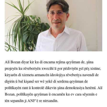
Alî Bozan diyar kir ku di encama rejîma qeyûman de, şûna
projeyên ku rêveberiyên xwecihî li gor pêdiviyên gel pêş xistine,
kiryarên di xizmeta armancên îdeolojiya rêveberiya navendî de
digirin û bal kişand ser wê yekê di serdena qeyûman de
polîtîkayên rant û kontrolê dikevin şûna demokrasiya herêmî. Alî
Bozan, polîtîkayên qeyûman û encamên ku ev cara sêyemîn e
tên sepandin ji ANF’ê re nirxandin.