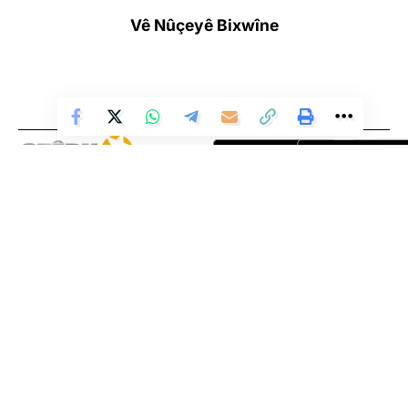
bal kişand ser binpêkirinên li herêmên şer û anî ziman ku divê
Vê Nûçeyê Bixwîne
civaka navneteweyî bêhtir hestiyartir be. Guleç bal kişand ser
kiryarên berê yên komên ku piştî rûxandina rejîma Sûriyeyê
hatin ser desthilatdariyê û got: “Êrîşî ewlehiya giyan û malê gel
kirin. Em hêvî dikin ku civaka navneteweyî û hêzên rojavayî
cidî nêzîk bibin û ji bo zirar negihêje sivîlan gavên pêwîst
bavêjin.”
Li Ser Şopa Heqîqetê
Stêrk TV ji sala 2009an ve di warên siyasî, civakî, çandî û hunerî de
weşanê dike. Bi nêrîna azadiya jinê û avakirina civakeke demokratîk,
Stêrk TV xebatên civakî, çandî, hunerî, dîrokî, aborî û yên jîngehê
dimeşîne. Di çarçoveya parastin û pêşxistina çand û zimanê Kurdî de, bi
zaravayên Kurmancî, Soranî, Kirmanckî û Hewramî nûçe û bernameyên
cûrbicûr amade dike û diweşîne. Stêrk TV xizmetê li çand û hunera
Kurdî dike.