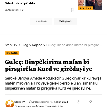
Sibatê destpê dike
ROJANE
Ji Aliyê
Stêrk TV
Ya Berê
Ya Pişt re
Stêrk TV
>
Blog
>
Rojane
>
Guleç: Binpêkirina mafan bi pirsgirêka Kurd ve girêdayî ye
ROJANE
Guleç: Binpêkirina mafan bi
pirsgirêka Kurd ve girêdayî ye
Serokê Baroya Amedê Abdulkadîr Guleç diyar kir ku rewşa
mafên mirovan a Tirkiyeyê gelekî xerab e û anî ziman ku
binpêkirinên mafan bi pirsgirêka Kurd ve girêdayî ne.
Stêrk TV
Dîroka Nûkirinê: 14. Kanûn 2024
Dema Xwendinê: 3 Dq.