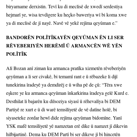
biryarname derxistin. Tevî ku di meclisê de xwedî serdestiya
hejmarî ye, wisa tevdigere ku heçko baweriya wî bi koma xwe
ya di meclisê de jî nayê. Navê vê yekê rejîma qeyûman e.”
BANDORÊN POLÎTÎKAYÊN QEYÛMAN ÊN LI SER
RÊVEBERIYÊN HERÊMÎ Û ARMANCÊN WÊ YÊN
POLÎTÎK
Alî Bozan anî ziman ku armanca pratîka xizmetên rêveberiyên
qeyûman a li ser civakê, bi temamî rant e û rêbazeke li dijî
tunekirina îradeyê ya demdirêj e û wiha pê de çû: “Têra xwe
eşkere ye ku armanca qeyûman înkarkirina îradeya gelê Kurd e.
Desthilat li bajarên ku dilsoziya siyasî û rêhevalîya bi DEM
Partiyê re xurt e û di warê temsîliyetê de vê datîne holê, bi
siyaseteke zordar hewl dide rejîma qeyûman bidomîne. Yanî
YSK mafê temsîliyetê yê namzetan erê dike û namzet jî dikevin
hilbijartinê. Dema ku DEM Partî bi ser dikeve jî bi hincetên