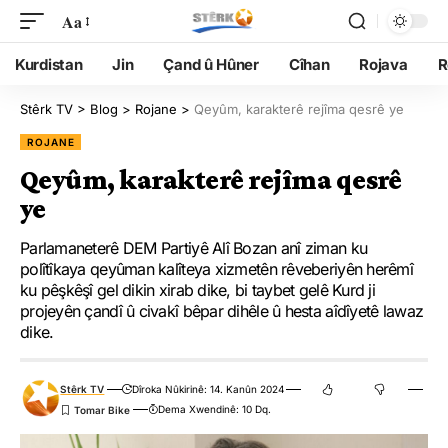
Aa
Kurdistan
Jin
Çand û Hûner
Cîhan
Rojava
R
Stêrk TV
>
Blog
>
Rojane
>
Qeyûm, karakterê rejîma qesrê ye
ROJANE
Qeyûm, karakterê rejîma qesrê
ye
Parlamaneterê DEM Partiyê Alî Bozan anî ziman ku
polîtîkaya qeyûman kalîteya xizmetên rêveberiyên herêmî
ku pêşkêşî gel dikin xirab dike, bi taybet gelê Kurd ji
projeyên çandî û civakî bêpar dihêle û hesta aîdîyetê lawaz
dike.
Stêrk TV
Dîroka Nûkirinê: 14. Kanûn 2024
Dema Xwendinê: 10 Dq.