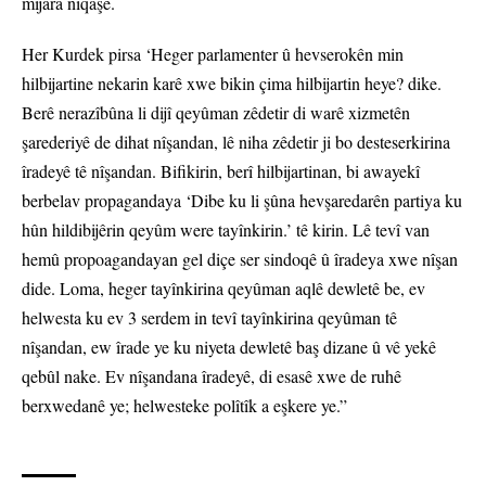
mijara nîqaşê.
Her Kurdek pirsa ‘Heger parlamenter û hevserokên min
hilbijartine nekarin karê xwe bikin çima hilbijartin heye? dike.
Berê nerazîbûna li dijî qeyûman zêdetir di warê xizmetên
şarederiyê de dihat nîşandan, lê niha zêdetir ji bo desteserkirina
îradeyê tê nîşandan. Bifikirin, berî hilbijartinan, bi awayekî
berbelav propagandaya ‘Dibe ku li şûna hevşaredarên partiya ku
hûn hildibijêrin qeyûm were tayînkirin.’ tê kirin. Lê tevî van
hemû propoagandayan gel diçe ser sindoqê û îradeya xwe nîşan
dide. Loma, heger tayînkirina qeyûman aqlê dewletê be, ev
helwesta ku ev 3 serdem in tevî tayînkirina qeyûman tê
nîşandan, ew îrade ye ku niyeta dewletê baş dizane û vê yekê
qebûl nake. Ev nîşandana îradeyê, di esasê xwe de ruhê
berxwedanê ye; helwesteke polîtîk a eşkere ye.”