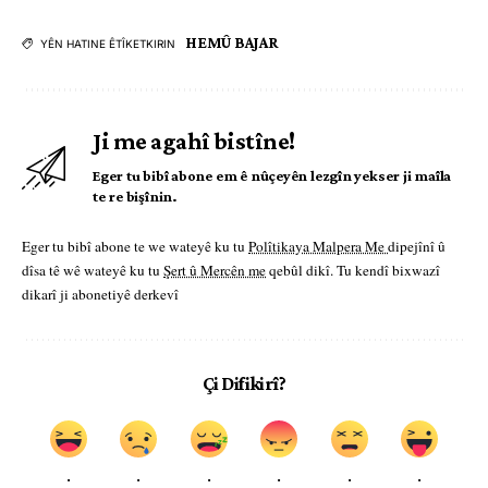
HEMÛ BAJAR
YÊN HATINE ÊTÎKETKIRIN
Ji me agahî bistîne!
Eger tu bibî abone em ê nûçeyên lezgîn yekser ji maîla
te re bişînin.
Eger tu bibî abone te we wateyê ku tu
Polîtikaya Malpera Me
dipejînî û
dîsa tê wê wateyê ku tu
Şert û Mercên me
qebûl dikî. Tu kendî bixwazî
dikarî ji abonetiyê derkevî
Çi Difikirî?
.
.
.
.
.
.