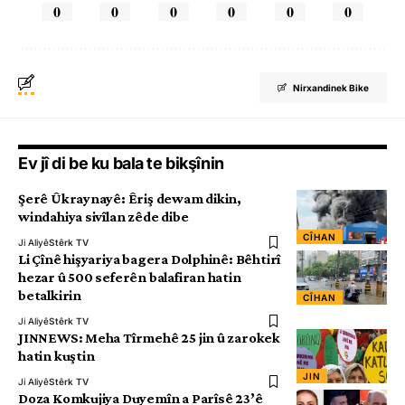
0
0
0
0
0
0
Nirxandinek Bike
Ev jî di be ku bala te bikşînin
Şerê Ûkraynayê: Êriş dewam dikin,
windahiya sivîlan zêde dibe
CÎHAN
Ji Aliyê
Stêrk TV
Li Çînê hişyariya bagera Dolphinê: Bêhtirî
hezar û 500 seferên balafiran hatin
betalkirin
CÎHAN
Ji Aliyê
Stêrk TV
JINNEWS: Meha Tîrmehê 25 jin û zarokek
hatin kuştin
JIN
Ji Aliyê
Stêrk TV
Doza Komkujiya Duyemîn a Parîsê 23’ê