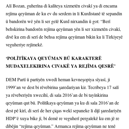
Alî Bozan, guherîna di kalîteya xizmetên civakî ya di encama
rejîma qeyûman de ku ev du serdem in li Kurdistanê tê sepandin
û bandorên wê yên li ser gelê Kurd nirxandin û got: “Berî
behskirina bandorên rejîma qeyûman yên li ser xizmetên civakî,
divê ku em di serî de behsa rejîma qeyûman bikin ku li Tirkiyeyê
veguheriye rejîmekê.
‘POLÎTÎKAYA QEYÛMAN BÛ KARAKTERÊ
MUDAXELEKIRINA CIVAKÊ YA REJÎMA QESRÊ’
DEM Partî û partiyên xwedî heman kevneşopiya sîyasî, ji
1999’an ve dest bi rêvebirina şaredariyan kir. Tecribeya 17 salî
ya rêveberiyên xwecihî, di sala 2016’an de bi tayînkirina
qeyûman qut bû. Polîtîkaya qeyûman ya ku di sala 2016’an de
dest pê kirî, di serî de her çiqas wekî sepaneke li dijî şaredariyên
HDP’ê xuya bike jî, bi demê re veguherî pergalekê ku em jê re
dibêjin “rejîma qeyûman.” Armanca rejîma qeyûman ne tenê