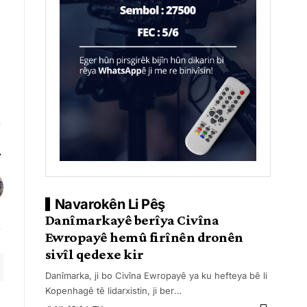
Navarokên Li Pêş
Danîmarkayê berîya Civîna
Ewropayê hemû firînên dronên
sivîl qedexe kir
Danîmarka, ji bo Civîna Ewropayê ya ku hefteya bê li
Kopenhagê tê lidarxistin, ji ber
…