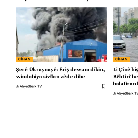
CÎHAN
CÎHAN
Şerê Ûkraynayê: Êriş dewam dikin,
Li Çînê h
windahiya sivîlan zêde dibe
Bêhtirî h
balafiran 
Ji Aliyê
Stêrk TV
Ji Aliyê
Stêrk T