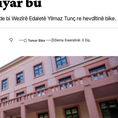
iyar bû
de bi Wezîrê Edaletê Yilmaz Tunç re hevdîtinê bike.
Dema Xwendinê: 0 Dq.