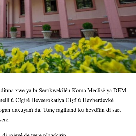
evdîtina xwe ya bi Serokwekîlên Koma Meclîsê ya DEM
emellî û Cîgirê Hevserokatiya Giştî û Hevberdevkê
an daxuyanî da. Tunç ragihand ku hevdîtin di saet
were.
 di rojevê de were nîqaşkirin.