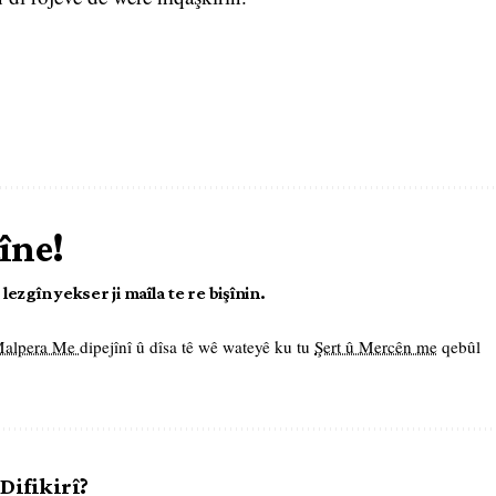
îne!
ezgîn yekser ji maîla te re bişînin.
 Malpera Me
dipejînî û dîsa tê wê wateyê ku tu
Şert û Mercên me
qebûl
 Difikirî?