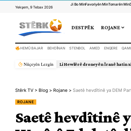
Ji Bo Min
Favoriyên Min
Tomarên Min
Yekşem, 9 Tebax 2026
DESTPÊK
ROJANE
HEMÛ BAJAR
BEHDÎNAN
STENBOL
AMED
ENQERE
QAMI
Nûçeyên Lezgîn
Li Hewlêrê droneyên Îranê hatin x
Stêrk TV
>
Blog
>
Rojane
>
Saetê hevdîtinê ya DEM Part
ROJANE
Saetê hevdîtinê 