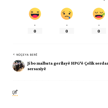
.
.
.
0
0
0
NÛÇEYA BERÊ
Ji bo malbata gerîlayê HPG’ê Çelîk serda
sersaxiyê