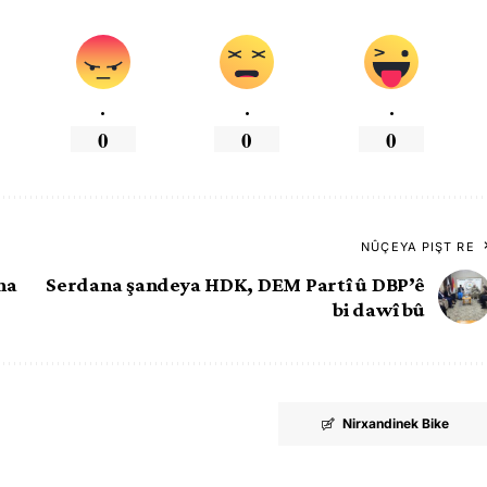
.
.
.
0
0
0
NÛÇEYA PIŞT RE
na
Serdana şandeya HDK, DEM Partî û DBP’ê
bi dawî bû
Nirxandinek Bike