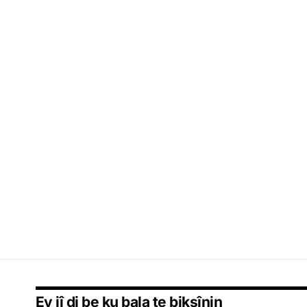
Ev jî di be ku bala te bikşînin