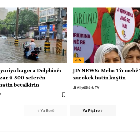
JIN
işyariya bagera Dolphinê:
JINNEWS: Meha Tîrmehê 2
ezar û 500 seferên
zarokek hatin kuştin
hatin betalkirin
Ji Aliyê
Stêrk TV
V
Ya Berê
Ya Pişt re