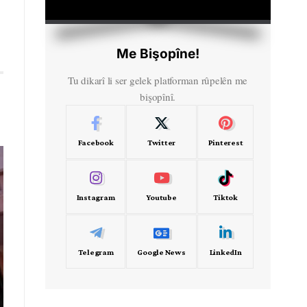
HD
00:00
Me Bişopîne!
Tu dikarî li ser gelek platforman rûpelên me
bişopînî.
Facebook
Twitter
Pinterest
Instagram
Youtube
Tiktok
Telegram
Google News
LinkedIn