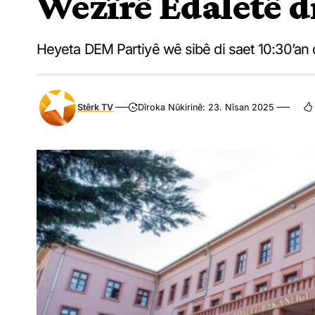
Wezîrê Edaletê d
Heyeta DEM Partiyê wê sibê di saet 10:30’an 
Stêrk TV
Dîroka Nûkirinê: 23. Nîsan 2025