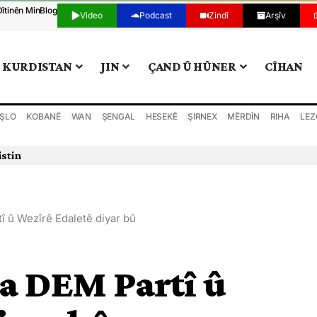
Dîtinên Min
Blog
Video
Podcast
Zindî
Arşîv
KURDISTAN
JIN
ÇAND Û HÛNER
CÎHAN
ŞLO
KOBANÊ
WAN
ŞENGAL
HESEKÊ
ŞIRNEX
MÊRDÎN
RIHA
LEZ
istin
î û Wezîrê Edaletê diyar bû
ya DEM Partî û