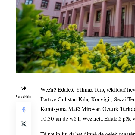
Wezîrê Edaletê Yilmaz Tunç têkildarî h
Parvekirin
Partiyê Gulîstan Kiliç Koçyîgît, Sezaî T
Komîsyona Mafê Mirovan Ozturk Turkdog
10:30’an de wê li Wezareta Edaletê pêk 
Tê payîn ku di hevdîtinê de gelek mijarên