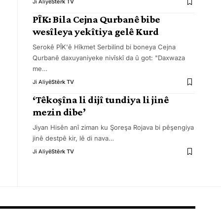
Ji Aliyê
Stêrk TV
PÎK: Bila Cejna Qurbanê bibe
wesîleya yekîtiya gelê Kurd
Serokê PÎK'ê Hîkmet Serbilind bi boneya Cejna
Qurbanê daxuyaniyeke nivîskî da û got: "Daxwaza
me
…
Ji Aliyê
Stêrk TV
‘Têkoşîna li dijî tundiya li jinê
mezin dibe’
Jiyan Hisên anî ziman ku Şoreşa Rojava bi pêşengiya
jinê destpê kir, lê di nava
…
Ji Aliyê
Stêrk TV