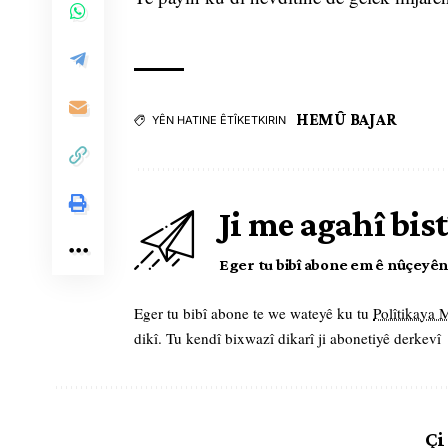
HEMÛ BAJAR
YÊN HATINE ÊTÎKETKIRIN
Ji me agahî bist
Eger tu bibî abone em ê nûçeyên l
Eger tu bibî abone te we wateyê ku tu
Polîtikaya
dikî. Tu kendî bixwazî dikarî ji abonetiyê derkevî
Çi