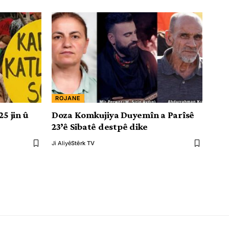
ROJANE
5 jin û
Doza Komkujiya Duyemîn a Parîsê
23’ê Sibatê destpê dike
Ji Aliyê
Stêrk TV