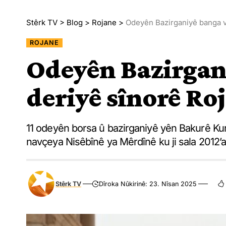
Stêrk TV
>
Blog
>
Rojane
>
Odeyên Bazirganiyê banga ve
ROJANE
Odeyên Bazirgan
deriyê sînorê Roj
11 odeyên borsa û bazirganiyê yên Bakurê Kur
navçeya Nisêbînê ya Mêrdînê ku ji sala 2012’an
Stêrk TV
Dîroka Nûkirinê: 23. Nîsan 2025