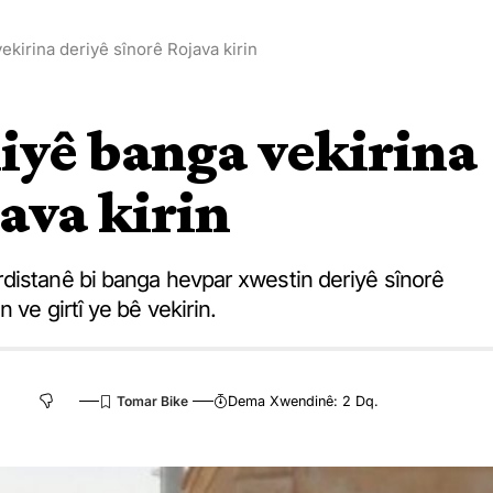
kirina deriyê sînorê Rojava kirin
iyê banga vekirina
ava kirin
distanê bi banga hevpar xwestin deriyê sînorê
 ve girtî ye bê vekirin.
Dema Xwendinê: 2 Dq.