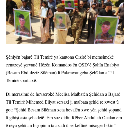
Şêniyên bajarê Til Temirê ya kantona Cizîrê bi merasîmekê
cenazeyê şervanê Hêzên Komandos ên QSD’ê Şahîn Enabiya
(Besam Ebdulezîz Silêman) li Pakrewangeha Şehîdan a Til
Temirê spart axê.
Di merasîmê de hevserokê Meclisa Malbatên Şehîdan a Bajarê
Til Temirê Mihemed Eliyat sersaxî ji malbata şehîd re xwest û
got: “Şehîd Besam Silêman xeta hevalên xwe yên şehîd şopand
û gihişt asta şehadetê. Em soz didin Rêber Abdullah Ocalan em
ê rêya şehîdan bişopînin ta azadî û serkeftinê mîsoger bikin.”