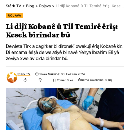
Stêrk TV
>
Blog
>
Rojava
>
Li dijî Kobanê û Til Temirê êrîş: Kesek birîndar bû
ROJAVA
Li dijî Kobanê û Til Temirê êrîş:
Kesek birîndar bû
Dewleta Tirk a dagirker bi dironekî xwekujî êrîş Kobanê kir.
Di encama êrîşê de welatiyê bi navê Yehya Îbrahîm Elî yê
zeviya xwe av dida birîndar bû.
Stêrk TV
Dîroka Nûkirinê: 30. Hezîran 2024
Dema Xwendinê: 0 Dq.