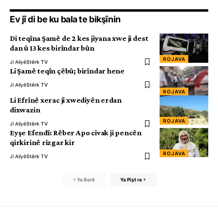
Ev jî di be ku bala te bikşînin
Di teqîna Şamê de 2 kes jiyana xwe ji dest
dan û 13 kes birîndar bûn
ROJAVA
Ji Aliyê
Stêrk TV
Li Şamê teqîn çêbû; birîndar hene
Ji Aliyê
Stêrk TV
ROJAVA
Li Efrînê xerac ji xwediyên erdan
dixwazin
ROJAVA
Ji Aliyê
Stêrk TV
Eyşe Efendî: Rêber Apo civak ji pencên
qirkirinê rizgar kir
ROJAVA
Ji Aliyê
Stêrk TV
Ya Berê
Ya Pişt re