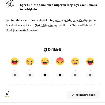
Eger tu bibî abone em ê nûçeyên lezgîn yekser ji maîla
te re bişînin.
Eger tu bibî abone te we wateyê ku tu
Polîtikaya Malpera Me
dipejînî û
dîsa tê wê wateyê ku tu
Şert û Mercên me
qebûl dikî. Tu kendî bixwazî
dikarî ji abonetiyê derkevî
Çi Difikirî?
.
.
.
.
.
.
0
0
0
0
0
0
Nirxandinek Bike