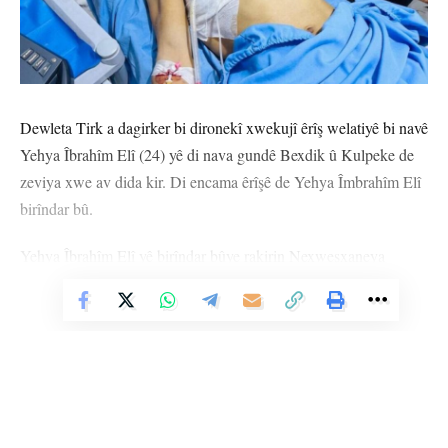
Dewleta Tirk a dagirker bi dironekî xwekujî êrîş welatiyê bi navê
Yehya Îbrahîm Elî (24) yê di nava gundê Bexdik û Kulpeke de
zeviya xwe av dida kir. Di encama êrîşê de Yehya Îmbrahîm Elî
birîndar bû.
Yehya Îbrahîm Elî yê birîndar bûye rakirin Nexweşxaneya
Kobanê.
Vê Nûçeyê Bixwîne
Dewleta Tirk a dagirker û çeteyên girêdayî wê, gundê Um El
Kêf yê rojhilatê Til Temirê bomebaran kir.