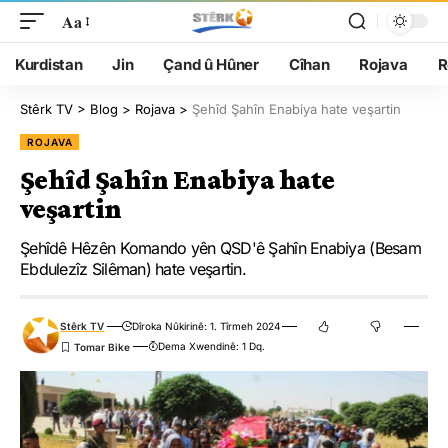
Aa
Kurdistan
Jin
Çand û Hûner
Cîhan
Rojava
R
Stêrk TV
>
Blog
>
Rojava
>
Şehîd Şahîn Enabiya hate veşartin
ROJAVA
Şehîd Şahîn Enabiya hate
veşartin
Şehîdê Hêzên Komando yên QSD'ê Şahîn Enabiya (Besam
Ebdulezîz Silêman) hate veşartin.
Stêrk TV
Dîroka Nûkirinê: 1. Tîrmeh 2024
Dema Xwendinê: 1 Dq.