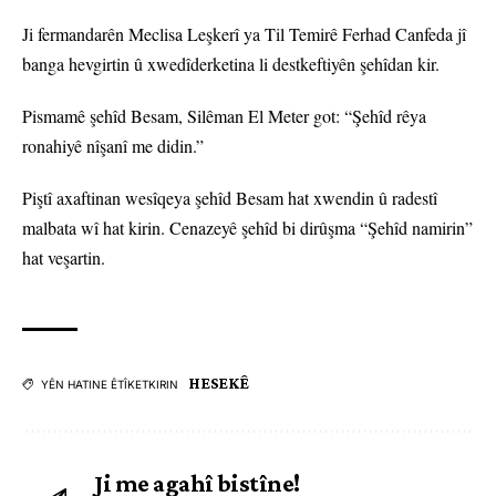
Ji fermandarên Meclisa Leşkerî ya Til Temirê Ferhad Canfeda jî
banga hevgirtin û xwedîderketina li destkeftiyên şehîdan kir.
Pismamê şehîd Besam, Silêman El Meter got: “Şehîd rêya
ronahiyê nîşanî me didin.”
Piştî axaftinan wesîqeya şehîd Besam hat xwendin û radestî
malbata wî hat kirin. Cenazeyê şehîd bi dirûşma “Şehîd namirin”
hat veşartin.
HESEKÊ
YÊN HATINE ÊTÎKETKIRIN
Ji me agahî bistîne!