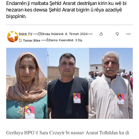
Endamên ji malbata Şehîd Ararat destnîşan kirin ku wê bi
hezaran kes dewsa Şehîd Ararat bigirin û rêya azadiyê
bişopînin.
Stêrk TV
Dîroka Nûkirinê: 8. Tîrmeh 2024
Dema Xwendinê: 3 Dq.
Gerîlaya HPG’ê Sara Cezayîr bi nasnav Ararat Tolhildan ku di