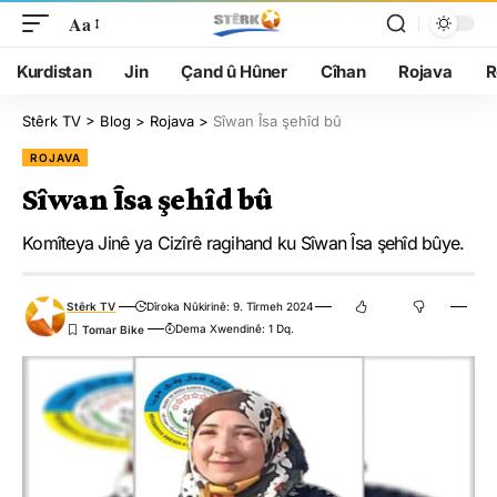
Aa
Kurdistan
Jin
Çand û Hûner
Cîhan
Rojava
R
Stêrk TV
>
Blog
>
Rojava
>
Sîwan Îsa şehîd bû
ROJAVA
Sîwan Îsa şehîd bû
Komîteya Jinê ya Cizîrê ragihand ku Sîwan Îsa şehîd bûye.
Stêrk TV
Dîroka Nûkirinê: 9. Tîrmeh 2024
Dema Xwendinê: 1 Dq.