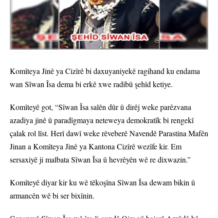
Komîteya Jinê ya Cizîrê bi daxuyaniyekê ragihand ku endama
wan Sîwan Îsa dema bi erkê xwe radibû şehîd ketiye.
Komîteyê got, “Sîwan Îsa salên dûr û dirêj weke parêzvana
azadiya jinê û paradîgmaya neteweya demokratîk bi rengekî
çalak rol lîst. Herî dawî weke rêveberê Navendê Parastina Mafên
Jinan a Komîteya Jinê ya Kantona Cizîrê wezîfe kir. Em
sersaxiyê ji malbata Sîwan Îsa û hevrêyên wê re dixwazin.”
Komîteyê diyar kir ku wê têkoşîna Sîwan Îsa dewam bikin û
armancên wê bi ser bixînin.