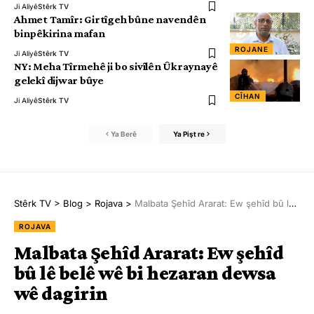
Ji Aliyê
Stêrk TV
Ahmet Tamîr: Girtîgeh bûne navendên
binpêkirina mafan
ROJANE
Ji Aliyê
Stêrk TV
NY: Meha Tîrmehê ji bo sivîlên Ûkraynayê
gelekî dijwar bûye
CÎHAN
Ji Aliyê
Stêrk TV
Ya Berê
Ya Pişt re
Stêrk TV
>
Blog
>
Rojava
>
Malbata Şehîd Ararat: Ew şehîd bû lê belê wê bi hezaran dewsa wê dagirin
ROJAVA
Malbata Şehîd Ararat: Ew şehîd
bû lê belê wê bi hezaran dewsa
wê dagirin