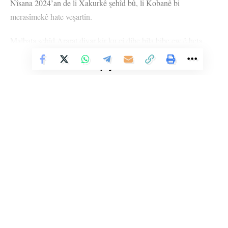
Nîsana 2024’an de li Xakurkê şehîd bû, li Kobanê bi
merasîmekê hate veşartin.
Malbata şehîd Ararat diyar kir ku çi dibe bila bibe ew ê heta
dawiyê xwedî li fikra azadî û xeta şehîdan derkevin û wê bi
Vê Nûçeyê Bixwîne
hezaran ciwan dewsa Ararat û rêhevalên wê dagirin û têkildarî
mijarê ji ANF`ê re axivîn.
Li Ser Şopa Heqîqetê
Stêrk TV ji sala 2009an ve di warên siyasî, civakî, çandî û hunerî de
weşanê dike. Bi nêrîna azadiya jinê û avakirina civakeke demokratîk,
Stêrk TV xebatên civakî, çandî, hunerî, dîrokî, aborî û yên jîngehê
dimeşîne. Di çarçoveya parastin û pêşxistina çand û zimanê Kurdî de, bi
Bavê Şehîd Ararat Xelîl Mistefa Silo anî ziman ku ew bi saya
zaravayên Kurmancî, Soranî, Kirmanckî û Hewramî nûçe û bernameyên