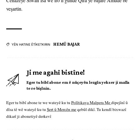
Cenazeyê Sîwan Îsa wê îro li gundê Qira yê bajarê Amûdê bê
veşartin.
HEMÛ BAJAR
YÊN HATINE ÊTÎKETKIRIN
Ji me agahî bistîne!
Eger tu bibî abone em ê nûçeyên lezgîn yekser ji maîla
te re bişînin.
Eger tu bibî abone te we wateyê ku tu
Polîtikaya Malpera Me
dipejînî û
dîsa tê wê wateyê ku tu
Şert û Mercên me
qebûl dikî. Tu kendî bixwazî
dikarî ji abonetiyê derkevî