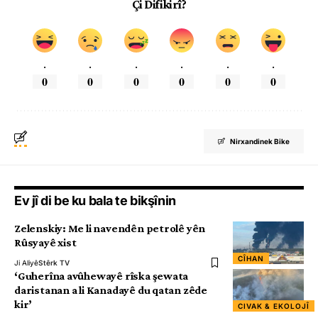
Çi Difikirî?
.
.
.
.
.
.
0
0
0
0
0
0
Nirxandinek Bike
Ev jî di be ku bala te bikşînin
Zelenskiy: Me li navendên petrolê yên
Rûsyayê xist
CÎHAN
Ji Aliyê
Stêrk TV
‘Guherîna avûhewayê rîska şewata
daristanan a li Kanadayê du qatan zêde
kir’
CIVAK & EKOLOJÎ