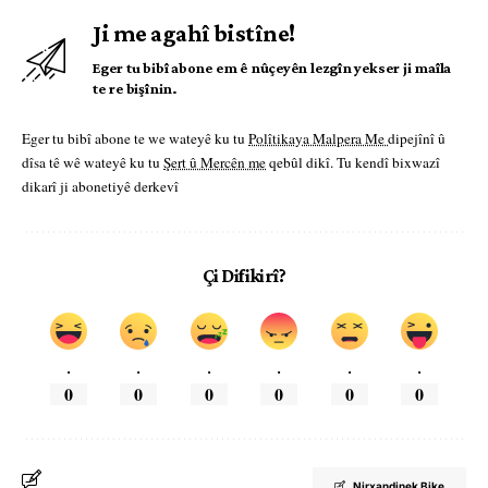
Ji me agahî bistîne!
Eger tu bibî abone em ê nûçeyên lezgîn yekser ji maîla
te re bişînin.
Eger tu bibî abone te we wateyê ku tu
Polîtikaya Malpera Me
dipejînî û
dîsa tê wê wateyê ku tu
Şert û Mercên me
qebûl dikî. Tu kendî bixwazî
dikarî ji abonetiyê derkevî
Çi Difikirî?
.
.
.
.
.
.
0
0
0
0
0
0
Nirxandinek Bike