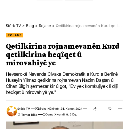
Stêrk TV
>
Blog
>
Rojane
>
Qetilkirina rojnamevanên Kurd qetilkirina heqîqet û mirovahiyê ye
ROJANE
Qetilkirina rojnamevanên Kurd
qetilkirina heqîqet û
mirovahiyê ye
Hevserokê Navenda Civaka Demokratîk a Kurd a Berlînê
Huseyîn Yilmaz qetilkirina rojnamevan Nazim Daştan û
Cîhan Bîlgîn şermezar kir û got, "Ev yek komkujiyek li dijî
heqîqet û mirovahiyê ye."
Stêrk TV
Dîroka Nûkirinê: 24. Kanûn 2024
Dema Xwendinê: 5 Dq.