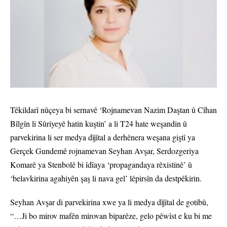
Têkildarî nûçeya bi sernavê ‘Rojnamevan Nazim Daştan û Cîhan
Bîlgîn li Sûriyeyê hatin kuştin’ a li T24 hate weşandin û
parvekirina li ser medya dîjîtal a derhênera weşana giştî ya
Gerçek Gundemê rojnamevan Seyhan Avşar, Serdozgeriya
Komarê ya Stenbolê bi îdîaya ‘propagandaya rêxistinê’ û
‘belavkirina agahiyên şaş li nava gel’ lêpirsîn da destpêkirin.
Seyhan Avşar di parvekirina xwe ya li medya dîjîtal de gotibû,
“…Ji bo mirov mafên mirovan biparêze, gelo pêwîst e ku bi me