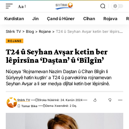
Aa
Kurdistan
Jin
Çand û Hûner
Cîhan
Rojava
R
Stêrk TV
>
Blog
>
Rojane
>
T24 û Seyhan Avşar ketin ber lêpirsîna ‘Daştan’ û ‘Bîlgîn’
ROJANE
T24 û Seyhan Avşar ketin ber
lêpirsîna ‘Daştan’ û ‘Bîlgîn’
Nûçeya 'Rojnamevan Nazim Daştan û Cîhan Bîlgîn li
Sûriyeyê hatin kuştin' a T24 û parvekirina rojnamevan
Seyhan Avşar a li ser medya dîjîtal ketin ber lêpirsînê.
Stêrk TV
Dîroka Nûkirinê: 24. Kanûn 2024
Dema Xwendinê: 2 Dq.