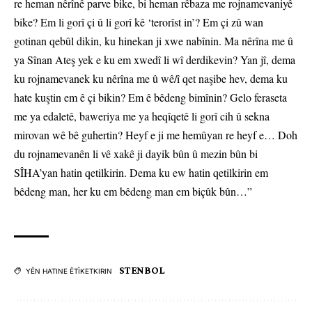
re heman nêrînê parve bike, bi heman rêbaza me rojnamevaniyê
bike? Em li gorî çi û li gorî kê ‘terorîst in’? Em çi zû wan
gotinan qebûl dikin, ku hinekan ji xwe nabînin. Ma nêrîna me û
ya Sînan Ateş yek e ku em xwedî li wî derdikevin? Yan jî, dema
ku rojnamevanek ku nêrîna me û wê/î qet naşibe hev, dema ku
hate kuştin em ê çi bikin? Em ê bêdeng bimînin? Gelo feraseta
me ya edaletê, baweriya me ya heqîqetê li gorî cih û sekna
mirovan wê bê guhertin? Heyf e ji me hemûyan re heyf e… Doh
du rojnamevanên li vê xakê ji dayik bûn û mezin bûn bi
SÎHA’yan hatin qetilkirin. Dema ku ew hatin qetilkirin em
bêdeng man, her ku em bêdeng man em biçûk bûn…”
STENBOL
YÊN HATINE ÊTÎKETKIRIN