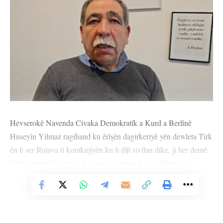
Hevserokê Navenda Civaka Demokratîk a Kurd a Berlînê
Huseyîn Yilmaz ragihand ku êrîşên dagirkeriyê yên dewleta Tirk
ên li ser Rojava û komkujiyên ku li dijî sivîlan dike, ji her demê
bêhtir metirsîdar bûye. Yilmaz anî ziman ku qetilkirina
rojnamevan Nazim Daştaş û Cîhan Bîlgîn ji ber aciziya
Vê Nûçeyê Bixwîne
ragihandina heqîqeta li Rojava ya ji bo raya giştî ya cîhanê bû.
Yİlmaz diyar kir ku qetilkirina herdu rojnamevanan sûcê şer û