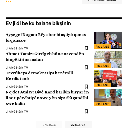
Ev jî di be ku bala te bikşînin
Ayşegul Dogan: Rêya ber bi aştiyê qonax
bi qonax e
ROJANE
Ji Aliyê
Stêrk TV
Ahmet Tamîr: Girtîgeh bûne navendên
binpêkirina mafan
ROJANE
Ji Aliyê
Stêrk TV
Tecrûbeya demokrasiya herêmî li
Kurdistanê
ROJANE
Ji Aliyê
Stêrk TV
Nejdet Atalay: Divê Kurd karibin biryarên
li ser pêwîstiyên xwe yên siyasî û çandî bi
xwe bidin
ROJANE
Ji Aliyê
Stêrk TV
Ya Berê
Ya Pişt re