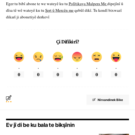
Eger tu bibî abone te we wateyê ku tu
Polîtikaya Malpera Me
dipejînî û
dîsa tê wê wateyê ku tu
Şert û Mercên me
qebûl dikî. Tu kendî bixwazî
dikarî ji abonetiyê derkevî
Çi Difikirî?
.
.
.
.
.
.
0
0
0
0
0
0
Nirxandinek Bike
Ev jî di be ku bala te bikşînin