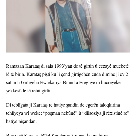
Ramazan Karataş di sala 1993’yan de tê girtin û cezayê muebetê
lê tê birîn. Karataş piştî ku li çend girtîgehên cuda dimîne jî ev 2
sal in li Girtîgeha Ewlekariya Bilind a Eregliyê di hucreyeke
yekkesî de tê rehîngirtin.
Di teblîgata ji Karataş re hatiye şandin de egerên taloqkirina
tehliyeya wî weke; “poşman nebûnê” û “dilsoziya ji rêxistinê re”
hatiye nîşandan.
Birazayê Karataş, Bîlal Karataş anî ziman ku ev biryar