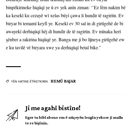
binpêkirineke hiqûqî ye û ev yek anîn ziman: ‘’Ez fêm nakim bê
ka kesekî ku cezayê wî xelas bûyî çawa li hundir tê ragiritn. Ev
biryar bi temamî keyfî ye. Kesekî ev 30 sal in di girtîgehê de bi
awayekî derhiqûqî hêj di hundir de tê ragirtin. Ev mînaka herî
şênber a rakirina hiqûqê ye. Banga me ji bo lijneya girtîgehê ew
e ku tavilê vê biryara xwe ya derhiqûqî betal bike.”
HEMÛ BAJAR
YÊN HATINE ÊTÎKETKIRIN
Ji me agahî bistîne!
Eger tu bibî abone em ê nûçeyên lezgîn yekser ji maîla
te re bişînin.