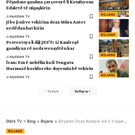
Pêşnûme qanûna çarçoveyê li Komîsyona
Edaletê tê nîqaşkirin
ROJANE
Ji Aliyê
Stêrk TV
Ji bo ji nû ve vekirina doza Mûsa Anter
serlêdan hat kirin
ROJANE
Ji Aliyê
Stêrk TV
Protestoya li dijî JES’ê: Li Kanîreşê
gundiyan rê neda wesayîtên kar
ROJANE
Ji Aliyê
Stêrk TV
Îran: Em ê nehêlin ku li Tengava
Hurmuzê korîdoreke duyemîn bê vekirin
ROJANE
Ji Aliyê
Stêrk TV
Ya Berê
Ya Pişt re
Stêrk TV
>
Blog
>
Rojane
>
Biryarên Doza Kobanê wê li 3 bajaran bêne şermezarkirin
ROJANE