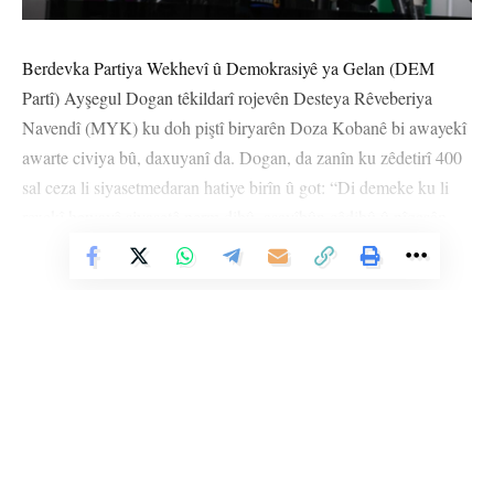
Berdevka Partiya Wekhevî û Demokrasiyê ya Gelan (DEM
Partî) Ayşegul Dogan têkildarî rojevên Desteya Rêveberiya
Navendî (MYK) ku doh piştî biryarên Doza Kobanê bi awayekî
awarte civiya bû, daxuyanî da. Dogan, da zanîn ku zêdetirî 400
sal ceza li siyasetmedaran hatiye birîn û got: “Di demeke ku li
rexekî hewayê siyasetê nerm dibû, asayîbûn çêdibû û nîqaşên
destûra bingehîn didomiyan ev rewş qewimî. Gelo em ê çawa
Vê Nûçeyê Bixwîne
qala asayîbûnê bikin?”
Bi domdarî Dogan anî ziman ku dîrokên tweeta weke hinceta
dozê hatiye nîşandan û qewimîna bûyeran jî hev nagirin û wiha
pê de çû: “Ji bo lêolînkirina bûyeran me pêşnûmeyên lêkolînê
dan Meclisê lê bi dengên AKP-MHP’ê hatin redkirin. HDP’iyên
di dozê de dihatin darizandin, weke ‘kujer’, ‘sedemên’ kesên di
bûyeran de mirîn hatin nîşandan. Lê dadgehê ji ber van