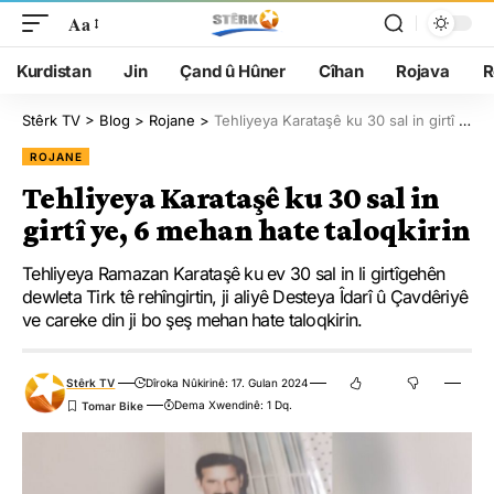
Aa
Kurdistan
Jin
Çand û Hûner
Cîhan
Rojava
R
Stêrk TV
>
Blog
>
Rojane
>
Tehliyeya Karataşê ku 30 sal in girtî ye, 6 mehan hate taloqkirin
ROJANE
Tehliyeya Karataşê ku 30 sal in
girtî ye, 6 mehan hate taloqkirin
Tehliyeya Ramazan Karataşê ku ev 30 sal in li girtîgehên
dewleta Tirk tê rehîngirtin, ji aliyê Desteya Îdarî û Çavdêriyê
ve careke din ji bo şeş mehan hate taloqkirin.
Stêrk TV
Dîroka Nûkirinê: 17. Gulan 2024
Dema Xwendinê: 1 Dq.