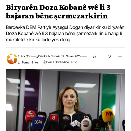
Biryarên Doza Kobanê wê li 3
bajaran bêne şermezarkirin
Berdevka DEM Partiyê Ayşegul Dogan diyar kir ku biryarên
Doza Kobanê wê li 3 bajaran bêne şermezarkirin û bang li
muxalefetê kir ku bide yek deng.
Stêrk TV
Dîroka Nûkirinê: 17. Gulan 2024
Dema Xwendinê: 4 Dq.