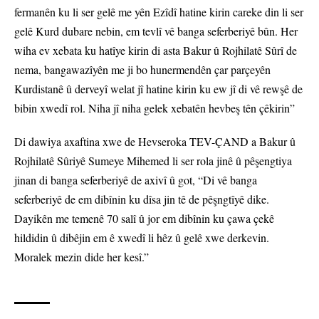
fermanên ku li ser gelê me yên Ezîdî hatine kirin careke din li ser
gelê Kurd dubare nebin, em tevlî vê banga seferberiyê bûn. Her
wiha ev xebata ku hatîye kirin di asta Bakur û Rojhilatê Sûrî de
nema, bangawazîyên me ji bo hunermendên çar parçeyên
Kurdistanê û derveyî welat jî hatine kirin ku ew jî di vê rewşê de
bibin xwedî rol. Niha jî niha gelek xebatên hevbeş tên çêkirin”
Di dawiya axaftina xwe de Hevseroka TEV-ÇAND a Bakur û
Rojhilatê Sûriyê Sumeye Mihemed li ser rola jinê û pêşengtiya
jinan di banga seferberiyê de axivî û got, “Di vê banga
seferberiyê de em dibînin ku dîsa jin tê de pêşngtîyê dike.
Dayikên me temenê 70 salî û jor em dibînin ku çawa çekê
hildidin û dibêjin em ê xwedî li hêz û gelê xwe derkevin.
Moralek mezin dide her kesî.”