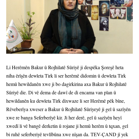
Li Herêmên Bakur û Rojhilatê Sûriyê ji despêka Şoreşê heta
niha êrîşên dewleta Tirk li ser herêmê didomin û dewleta Tirk
hemû hewildanên xwe ji bo dagirkirina axa Bakur û Rojhilatê
Sûriyê die. Di vê dema de dawî de di encama van plan û
hewildanên ku dewleta Tirk dixwaze li ser Herêmê pêk bîne,
Rêveberîya xweser a Bakur û Rojhilatê Sûriyeyê ji gel û sazîyên
xwe re banga Seferberîyê kir. Ji her derê, gel û sazîyên heyî
xwedî li vê bangê derketin û rojane ji hemû herêm û tqxan, gel
bi ruhê seferberiyê tevlîbûna xwe nîşan da. TEV-ÇAND jî yek