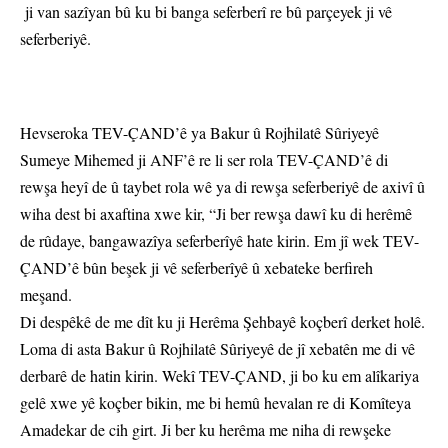
ji van sazîyan bû ku bi banga seferberî re bû parçeyek ji vê
seferberiyê.
Hevseroka TEV-ÇAND’ê ya Bakur û Rojhilatê Sûriyeyê
Sumeye Mihemed ji ANF’ê re li ser rola TEV-ÇAND’ê di
rewşa heyî de û taybet rola wê ya di rewşa seferberiyê de axivî û
wiha dest bi axaftina xwe kir, “Ji ber rewşa dawî ku di herêmê
de rûdaye, bangawazîya seferberîyê hate kirin. Em jî wek TEV-
ÇAND’ê bûn beşek ji vê seferberîyê û xebateke berfireh
meşand.
Di despêkê de me dît ku ji Herêma Şehbayê koçberî derket holê.
Loma di asta Bakur û Rojhilatê Sûriyeyê de jî xebatên me di vê
derbarê de hatin kirin. Wekî TEV-ÇAND, ji bo ku em alîkariya
gelê xwe yê koçber bikin, me bi hemû hevalan re di Komîteya
Amadekar de cih girt. Ji ber ku herêma me niha di rewşeke