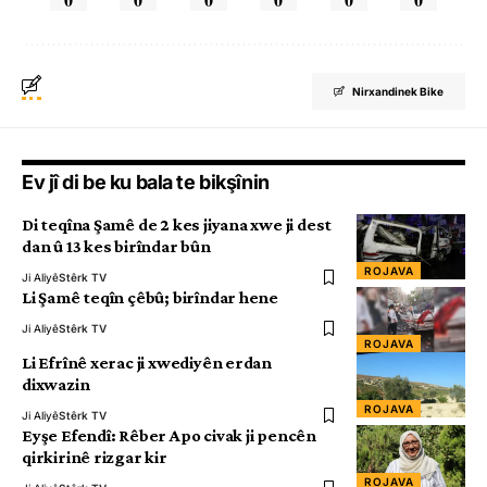
Nirxandinek Bike
Ev jî di be ku bala te bikşînin
Di teqîna Şamê de 2 kes jiyana xwe ji dest
dan û 13 kes birîndar bûn
ROJAVA
Ji Aliyê
Stêrk TV
Li Şamê teqîn çêbû; birîndar hene
Ji Aliyê
Stêrk TV
ROJAVA
Li Efrînê xerac ji xwediyên erdan
dixwazin
ROJAVA
Ji Aliyê
Stêrk TV
Eyşe Efendî: Rêber Apo civak ji pencên
qirkirinê rizgar kir
ROJAVA