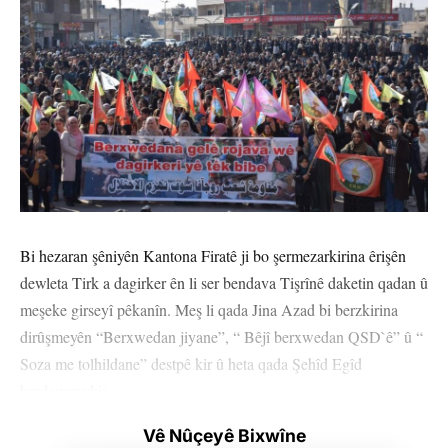
Bi hezaran şêniyên Kantona Firatê ji bo şermezarkirina êrişên
dewleta Tirk a dagirker ên li ser bendava Tişrînê daketin qadan û
meşeke girseyî pêkanîn. Meş li qada Jina Azad bi berzkirina
dirûşmeyên “Berxwedan jiyane”, “ Bêjî berxwedan QSD`ê” û “
Soza me tolhildane” destpê kir û heta qada Şehîd Egîd
berdewam kir.
Vê Nûçeyê Bixwîne
Li qadê piştî deqeyek rêz hat girtin Cîgira Hevseroka Encûmena