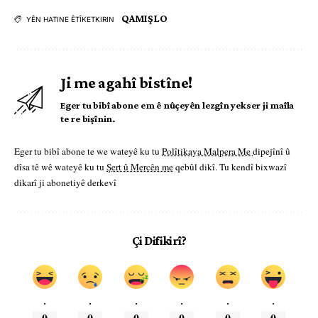
QAMIŞLO
YÊN HATINE ÊTÎKETKIRIN
Ji me agahî bistîne!
Eger tu bibî abone em ê nûçeyên lezgîn yekser ji maîla
te re bişînin.
Eger tu bibî abone te we wateyê ku tu
Polîtikaya Malpera Me
dipejînî û
dîsa tê wê wateyê ku tu
Şert û Mercên me
qebûl dikî. Tu kendî bixwazî
dikarî ji abonetiyê derkevî
Çi Difikirî?
.
.
.
.
.
.
0
0
0
0
0
0