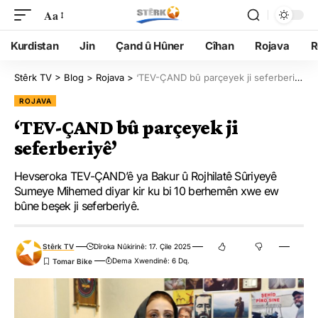
Aa
Kurdistan
Jin
Çand û Hûner
Cîhan
Rojava
R
Stêrk TV
>
Blog
>
Rojava
>
‘TEV-ÇAND bû parçeyek ji seferberiyê’
ROJAVA
‘TEV-ÇAND bû parçeyek ji
seferberiyê’
Hevseroka TEV-ÇAND’ê ya Bakur û Rojhilatê Sûriyeyê
Sumeye Mihemed diyar kir ku bi 10 berhemên xwe ew
bûne beşek ji seferberiyê.
Stêrk TV
Dîroka Nûkirinê: 17. Çile 2025
Dema Xwendinê: 6 Dq.