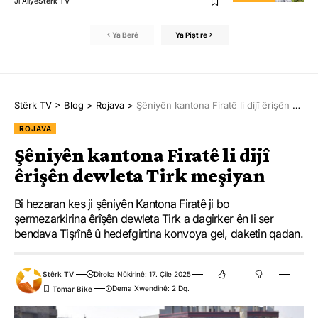
Ji Aliyê
Stêrk TV
Ya Berê
Ya Pişt re
Stêrk TV
>
Blog
>
Rojava
>
Şêniyên kantona Firatê li dijî êrişên dewleta Tirk meşiyan
ROJAVA
Şêniyên kantona Firatê li dijî
êrişên dewleta Tirk meşiyan
Bi hezaran kes ji şêniyên Kantona Firatê ji bo
şermezarkirina êrîşên dewleta Tirk a dagirker ên li ser
bendava Tişrînê û hedefgirtina konvoya gel, daketin qadan.
Stêrk TV
Dîroka Nûkirinê: 17. Çile 2025
Dema Xwendinê: 2 Dq.