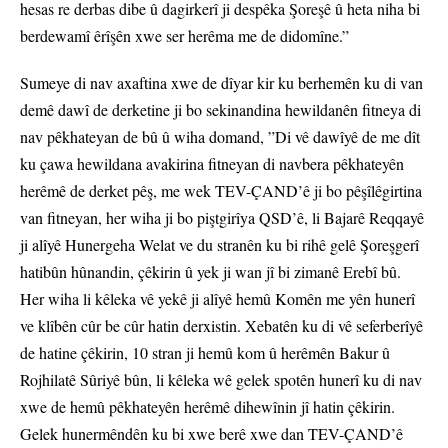
hesas re derbas dibe û dagirkerî ji despêka Şoreşê û heta niha bi
berdewamî êrîşên xwe ser herêma me de didomîne.”
Sumeye di nav axaftina xwe de dîyar kir ku berhemên ku di van
demê dawî de derketine ji bo sekinandina hewildanên fitneya di
nav pêkhateyan de bû û wiha domand, ”Di vê dawîyê de me dît
ku çawa hewildana avakirina fitneyan di navbera pêkhateyên
herêmê de derket pêş, me wek TEV-ÇAND’ê ji bo pêşîlêgirtina
van fitneyan, her wiha ji bo piştgirîya QSD’ê, li Bajarê Reqqayê
ji alîyê Hunergeha Welat ve du stranên ku bi rihê gelê Şoreşgerî
hatibûn hûnandin, çêkirin û yek ji wan jî bi zimanê Erebî bû.
Her wiha li kêleka vê yekê ji alîyê hemû Komên me yên hunerî
ve klîbên cûr be cûr hatin derxistin. Xebatên ku di vê seferberîyê
de hatine çêkirin, 10 stran ji hemû kom û herêmên Bakur û
Rojhilatê Sûriyê bûn, li kêleka wê gelek spotên hunerî ku di nav
xwe de hemû pêkhateyên herêmê dihewînin jî hatin çêkirin.
Gelek hunermêndên ku bi xwe berê xwe dan TEV-ÇAND’ê