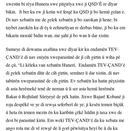
xwestin bi rêya Hunera xwe pitgirîya xwe ji QSD’Ê re dîyar
bikin. Ji ber ku ew jî ketin wê ferqê ku QSD ji bo hemû gelan e.
Di nav xebatên me de gelek xebatên ji bo zarokan jî hene; bi
taybet zarokên ku di êş û zehmetîyan re derbas bûne, ji bo ku em
bikarin moralê bidin wan, me şahî ji bo wan li dar xistin.
Sumeye di dewama axaftina xwe dîyar kir ku endamên TEV-
ÇAND’ê di nav eniyên xweparastinê de jî cih girtin û wiha pê
de çû, “Li kêleka van xebatên Hunerî, Endamên TEV-ÇAND’ê
di gelek xebatên dîtir de cih girtin, semîner li dar xistin, di nav
tabûrên xweparastinê de cih girtin. Ev xebatên ku hatin pêşxistin
di asta herêmekê tenê de neman û li ser asta hemû herêmên
Bakur û Rojhilatê Sûriyeyê de pêk hatin. Jixwe Bajarê Kobanê ji
roja despêkê ve ye di rewşa seferberî de ye; ji kesên temen biçûk
û heta ên temen mezin ên ku karibûn çêkê hildin ji taxa xwe de
dest bi parastinê kirin. Em wekî TEV-ÇAND’ê da ku xebata me
ango rola me di vê rewşê de li gorî pêwîstiya heyî be û da ku