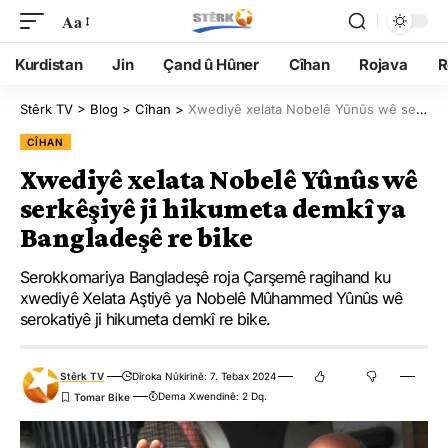
Aa
Kurdistan
Jin
Çand û Hûner
Cîhan
Rojava
R
Stêrk TV
>
Blog
>
Cîhan
>
Xwediyê xelata Nobelê Yûnûs wê serkêşiyê ji hikumeta demkî ya Bangladeşê re bike
CÎHAN
Xwediyê xelata Nobelê Yûnûs wê
serkêşiyê ji hikumeta demkî ya
Bangladeşê re bike
Serokkomariya Bangladeşê roja Çarşemê ragihand ku
xwediyê Xelata Aştiyê ya Nobelê Mûhammed Yûnûs wê
serokatiyê ji hikumeta demkî re bike.
Stêrk TV
Dîroka Nûkirinê: 7. Tebax 2024
Dema Xwendinê: 2 Dq.