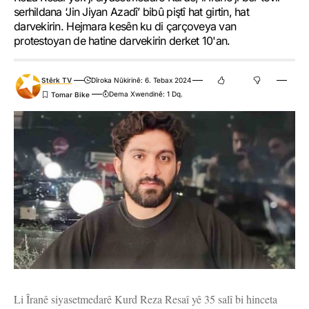
serhildana ‘Jin Jiyan Azadî’ bibû piştî hat girtin, hat
darvekirin. Hejmara kesên ku di çarçoveya van
protestoyan de hatine darvekirin derket 10'an.
Stêrk TV
Dîroka Nûkirinê: 6. Tebax 2024
Dema Xwendinê: 1 Dq.
Li Îranê siyasetmedarê Kurd Reza Resaî yê 35 salî bi hinceta