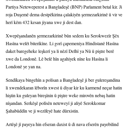
Partiya Neteweperest a Bangladeşê (BNP) Parlament betal kir. Ji
roja Duşemê dema destpêkirina çalakiyên şermezarkirinê û vir ve
herî kêm 432 kesan jiyana xwe ji dest dan.
Xwepêşandanên şermezarkirinê bûn sedem ku Serokwezîr Şêx
Hasîna welêt biterikîne. Li gorî çapemeniya Hindistanê Hasîna
daket baregeheke leşkerî ya li nêzî Delhî ya Nû û piştre berê
xwe da Londonê. Lê belê hîn agahiyek nîne ku Hasîna li
Londonê ye yan na.
Sendîkaya bingehîn a polîsan a Bangladeşê ji ber gulereşandina
li xwendekaran lêborîn xwest û diyar kir ku karmend neçar hatin
hiştin ku guleyan bireşînin û piştre weke mirovên nebaş hatin
nîşandan. Serkêşê polîsên neteweyî ji aliyê Serokkomar
Şahabûddîn ve ji wezîfeyê hate dûrxistin.
Artêşê jî payeya hin efseran daxist û di nava efserên payebilind