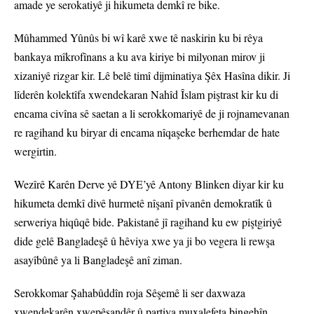
amade ye serokatiyê ji hikumeta demkî re bike.
Mûhammed Yûnûs bi wî karê xwe tê naskirin ku bi rêya
bankaya mîkrofînans a ku ava kiriye bi milyonan mirov ji
xizaniyê rizgar kir. Lê belê timî dijminatiya Şêx Hasîna dikir. Ji
lîderên kolektîfa xwendekaran Nahîd Îslam piştrast kir ku di
encama civîna sê saetan a li serokkomariyê de ji rojnamevanan
re ragihand ku biryar di encama nîqaşeke berhemdar de hate
wergirtin.
Wezîrê Karên Derve yê DYE’yê Antony Blinken diyar kir ku
hikumeta demkî divê hurmetê nîşanî pîvanên demokratîk û
serweriya hiqûqê bide. Pakistanê jî ragihand ku ew piştgiriyê
dide gelê Bangladeşê û hêviya xwe ya ji bo vegera li rewşa
asayîbûnê ya li Bangladeşê anî ziman.
Serokkomar Şahabûddîn roja Sêşemê li ser daxwaza
xwendekarên xwepêşandêr û partiya muxalefeta bingehîn