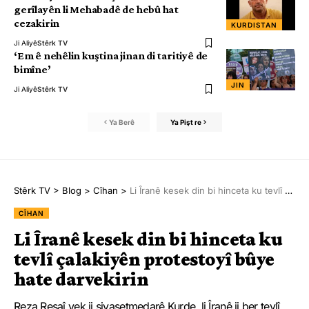
gerîlayên li Mehabadê de hebû hat
cezakirin
KURDISTAN
Ji Aliyê
Stêrk TV
‘Em ê nehêlin kuştina jinan di taritiyê de
bimîne’
JIN
Ji Aliyê
Stêrk TV
Ya Berê
Ya Pişt re
Stêrk TV
>
Blog
>
Cîhan
>
Li Îranê kesek din bi hinceta ku tevlî çalakiyên protestoyî bûye hate darvekirin
CÎHAN
Li Îranê kesek din bi hinceta ku
tevlî çalakiyên protestoyî bûye
hate darvekirin
Reza Resaî yek ji siyasetmedarê Kurde, li Îranê ji ber tevlî