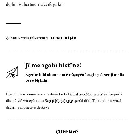
de hin guhertinên wezîfeyê kir.
HEMÛ BAJAR
YÊN HATINE ÊTÎKETKIRIN
Ji me agahî bistîne!
Eger tu bibî abone em ê nûçeyên lezgîn yekser ji maîla
te re bişînin.
Eger tu bibî abone te we wateyê ku tu
Polîtikaya Malpera Me
dipejînî û
dîsa tê wê wateyê ku tu
Şert û Mercên me
qebûl dikî. Tu kendî bixwazî
dikarî ji abonetiyê derkevî
Çi Difikirî?