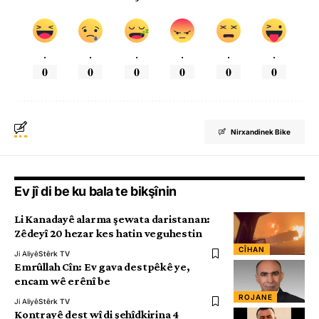
.
.
.
.
.
.
0
0
0
0
0
0
Nirxandinek Bike
Ev jî di be ku bala te bikşînin
Li Kanadayê alarma şewata daristanan:
Zêdeyî 20 hezar kes hatin veguhestin
CÎHAN
Ji Aliyê
Stêrk TV
Emrûllah Cîn: Ev gava destpêkê ye,
encam wê erênî be
ROJANE
Ji Aliyê
Stêrk TV
Kontrayê dest wî di şehîdkirina 4