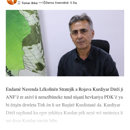
Dema Xwendinê: 5 Dq.
DÊRAZOR
YÊN HATINE ÊTÎKETKIRIN
Ji me agahî bistîne!
Eger tu bibî abone em ê nûçeyên lezgîn yekser ji maîla
te re bişînin.
Eger tu bibî abone te we wateyê ku tu
Polîtikaya Malpera Me
dipejînî û
dîsa tê wê wateyê ku tu
Şert û Mercên me
qebûl dikî. Tu kendî bixwazî
dikarî ji abonetiyê derkevî
Endamê Navenda Lêkolînên Stratejîk a Rojava Kurdiyar Dirêî ji
ANF’ê re axivî û nerazîbûneke tund nîşanî hevkariya PDK’ê ya
bi êrişên dewleta Tirk ên li ser Başûrê Kurdistanê da. Kurdiyar
Çi Difikirî?
Dirêî ragihand ku eger yekîtiya Kurdan pêk neyê wê metirsiya li
ser doza Kurdan mezin bibe.