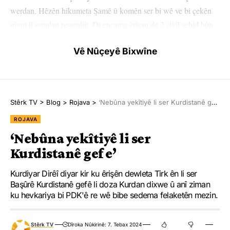
werdan. Hêzên hikumeta Şamê û komên ser bi wê ve bi çekên
giran li gundan reşandin. Di encama êrişan de 2 sivîl şehîd bûn,
7 jî birîndar bûn.
Vê Nûçeyê Bixwîne
Navenda Ragihandinê ya Hêzên Sûriyeya Demokratîk (QSD) bi
daxuyaniyekê ragihand ku hêzên rejîmê û koma Dîfa Watanî bi
bombardûmanê êriş birin ser qiraxa Çemê Firatê yê li rojhilatê
Stêrk TV
>
Blog
>
Rojava
>
‘Nebûna yekîtiyê li ser Kurdistanê gef e’
Dêrazorê. Di daxuyaniyê de hate gotin, “Di vê demê de li
herêmên Zîban, El Latwa û Ebû Hemamê di navbera hêzên
ROJAVA
Meclîsa Leşkerî ya Hecînê û Dêrazorê û êrişkaran de şerekî
‘Nebûna yekîtiyê li ser
giran qewimî.”
Kurdistanê gef e’
Di daxuyaniyê de hate ragihandin ku hêzên QSD’ê ji bo
Kurdiyar Dirêî diyar kir ku êrişên dewleta Tirk ên li ser
ewlekariya herêmê û gel li hemberî komên çete dest bi
Başûrê Kurdistanê gefê li doza Kurdan dixwe û anî ziman
ku hevkariya bi PDK'ê re wê bibe sedema felaketên mezin.
operasyona paqijkirinê kirin.
Stêrk TV
Dîroka Nûkirinê: 7. Tebax 2024