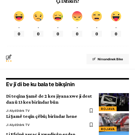
Çi Difikirî?
.
.
.
.
.
.
0
0
0
0
0
0
Nirxandinek Bike
Ev jî di be ku bala te bikşînin
Di teqîna Şamê de 2 kes jiyana xwe ji dest
dan û 13 kes birîndar bûn
ROJAVA
Ji Aliyê
Stêrk TV
Li Şamê teqîn çêbû; birîndar hene
Ji Aliyê
Stêrk TV
ROJAVA
Li Efrînê xerac ji xwediyên erdan