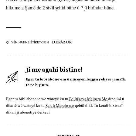
hikumeta Şamê de 2 sivîl şehîd bûne û 7 jî birîndar bûne.
DÊRAZOR
YÊN HATINE ÊTÎKETKIRIN
Ji me agahî bistîne!
Eger tu bibî abone em ê nûçeyên lezgîn yekser ji maîla
te re bişînin.
Eger tu bibî abone te we wateyê ku tu
Polîtikaya Malpera Me
dipejînî û
dîsa tê wê wateyê ku tu
Şert û Mercên me
qebûl dikî. Tu kendî bixwazî
dikarî ji abonetiyê derkevî