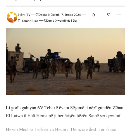
Stêrk TV
Dîroka Nûkirinê: 7. Tebax 2024
Dema Xwendinê: 1 Dq.
Li gorî agahiyan 6’ê Tebaxê êvara Sêşemê li nêzî gundên Zîban,
El Latwa û Ebû Hemamê ji ber êrişên hêzên Şamê şer qewimî.
Hêzên Meclîsa Leşkerî ya Hecîn û Dêrazorê dest li êrişkaran