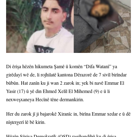
Di êrişa hêzên hikumeta Şamê û komên “Difa Watanî” ya
girêdayî wê de, li rojhilatê kantona Dêrazorê de 7 sivîl birîndar
bûbûn. Hat zanîn ku ji wan 2 zarok in; yek bi navê Emmar El
Yasir (17) û yê din Ehmed Xelîl El Mihemed (9) e û li
nexweşxaneya Hecînê têne dermankirin.
Her du zarok jî ji bajarokê Xiranîc in, birîna Emmar xedar e û dê
nîştergerî lê bê kirin.
Hêzên Sûriya Demokratîk (QSD) ragihandibû ku di êrişa