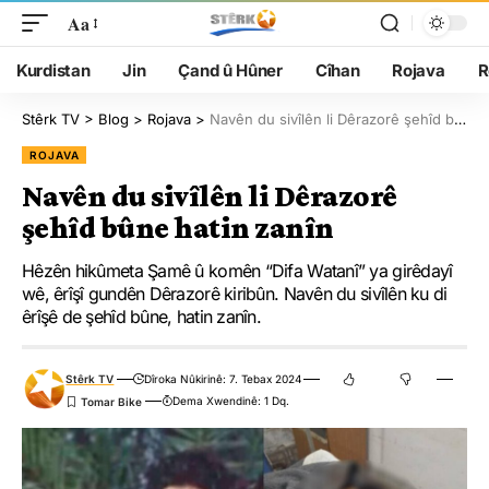
Aa
Kurdistan
Jin
Çand û Hûner
Cîhan
Rojava
R
Stêrk TV
>
Blog
>
Rojava
>
Navên du sivîlên li Dêrazorê şehîd bûne hatin zanîn
ROJAVA
Navên du sivîlên li Dêrazorê
şehîd bûne hatin zanîn
Hêzên hikûmeta Şamê û komên “Difa Watanî” ya girêdayî
wê, êrîşî gundên Dêrazorê kiribûn. Navên du sivîlên ku di
êrîşê de şehîd bûne, hatin zanîn.
Stêrk TV
Dîroka Nûkirinê: 7. Tebax 2024
Dema Xwendinê: 1 Dq.