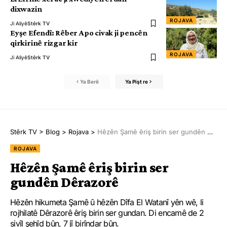
dixwazin
ROJAVA
Ji Aliyê
Stêrk TV
Eyşe Efendî: Rêber Apo civak ji pencên
qirkirinê rizgar kir
ROJAVA
Ji Aliyê
Stêrk TV
Ya Berê
Ya Pişt re
Stêrk TV
>
Blog
>
Rojava
>
Hêzên Şamê êriş birin ser gundên Dêrazorê
ROJAVA
Hêzên Şamê êriş birin ser
gundên Dêrazorê
Hêzên hikumeta Şamê û hêzên Dîfa El Watanî yên wê, li
rojhilatê Dêrazorê êriş birin ser gundan. Di encamê de 2
sivîl şehîd bûn, 7 jî birîndar bûn.