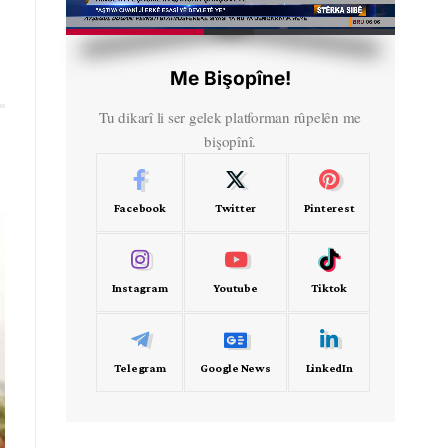
HD
00:32
Me Bişopîne!
Tu dikarî li ser gelek platforman rûpelên me
bişopînî.
Facebook
Twitter
Pinterest
Instagram
Youtube
Tiktok
Telegram
Google News
LinkedIn