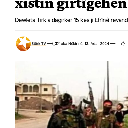
xistin girtîgehên
Dewleta Tirk a dagirker 15 kes ji Efrînê revand k
Stêrk TV
Dîroka Nûkirinê: 13. Adar 2024