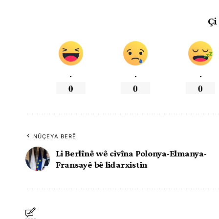
Çi
.
.
.
0
0
0
NÛÇEYA BERÊ
Li Berlînê wê civîna Polonya-Elmanya-
Fransayê bê lidarxistin