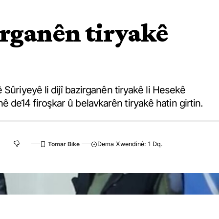
irganên tiryakê
Sûriyeyê li dijî bazirganên tiryakê li Hesekê
de14 firoşkar û belavkarên tiryakê hatin girtin.
Dema Xwendinê: 1 Dq.