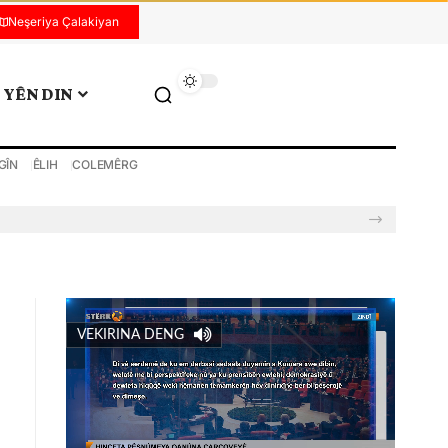
Neşeriya Çalakiyan
YÊN DIN
GÎN
ÊLIH
COLEMÊRG
VEKIRINA DENG