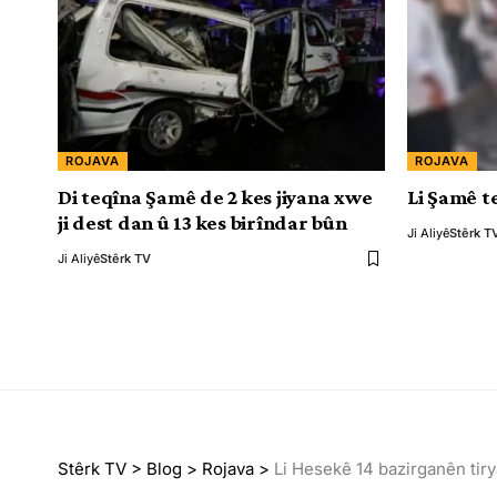
ROJAVA
ROJAVA
Di teqîna Şamê de 2 kes jiyana xwe
Li Şamê t
ji dest dan û 13 kes birîndar bûn
Ji Aliyê
Stêrk T
Ji Aliyê
Stêrk TV
Stêrk TV
>
Blog
>
Rojava
>
Li Hesekê 14 bazirganên tiry