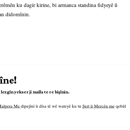
erêmên ku dagir kirine, bi armanca standina fidyeyê û
an didomînin.
îne!
ezgîn yekser ji maîla te re bişînin.
 Malpera Me
dipejînî û dîsa tê wê wateyê ku tu
Şert û Mercên me
qebûl