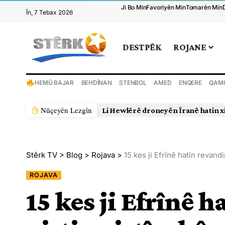
Ji Bo Min
Favoriyên Min
Tomarên Min
În, 7 Tebax 2026
DESTPÊK
ROJANE
HEMÛ BAJAR
BEHDÎNAN
STENBOL
AMED
ENQERE
QAMI
Nûçeyên Lezgîn
Li Hewlêrê droneyên Îranê hatin x
Stêrk TV
>
Blog
>
Rojava
>
15 kes ji Efrînê hatin revand
ROJAVA
15 kes ji Efrînê 