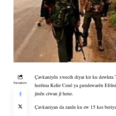
Çavkaniyên xwecih diyar kir ku dewleta T
Parvekirin
herêma Kefer Cenê ya gundewarên Efrînê b
jinên ciwan jî hene.
Çavkaniyan da zanîn ku ew 15 kes beriy