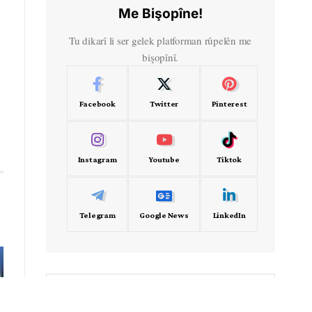
Me Bişopîne!
Tu dikarî li ser gelek platforman rûpelên me
bişopînî.
Facebook
Twitter
Pinterest
Instagram
Youtube
Tiktok
Telegram
Google News
LinkedIn
- Frekans -