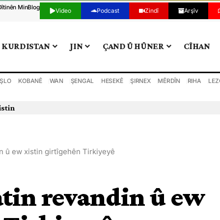
Dîtinên Min
Blog
Video
Podcast
Zindî
Arşîv
KURDISTAN
JIN
ÇAND Û HÛNER
CÎHAN
ŞLO
KOBANÊ
WAN
ŞENGAL
HESEKÊ
ŞIRNEX
MÊRDÎN
RIHA
LEZ
istin
in û ew xistin girtîgehên Tirkiyeyê
hatin revandin û ew