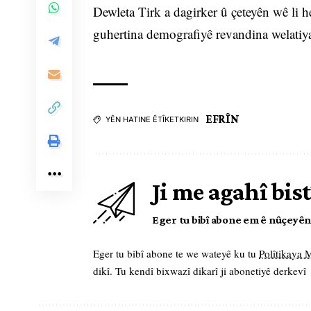
Dewleta Tirk a dagirker û çeteyên wê li h
guhertina demografiyê revandina welatiy
EFRÎN
YÊN HATINE ÊTÎKETKIRIN
Ji me agahî bist
Eger tu bibî abone em ê nûçeyên l
Eger tu bibî abone te we wateyê ku tu
Polîtikaya
dikî. Tu kendî bixwazî dikarî ji abonetiyê derkevî