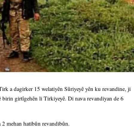
irk a dagirker 15 welatiyên Sûriyeyê yên ku revandine, ji
irin girtîgehên li Tirkiyeyê. Di nava revandiyan de 6
a 2 mehan hatibûn revandibûn.