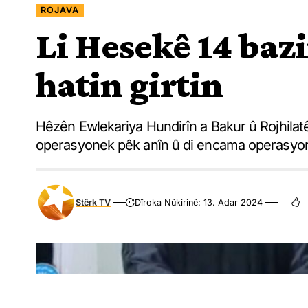
ROJAVA
Li Hesekê 14 baz
hatin girtin
Hêzên Ewlekariya Hundirîn a Bakur û Rojhilatê 
operasyonek pêk anîn û di encama operasyonê 
Stêrk TV
Dîroka Nûkirinê: 13. Adar 2024