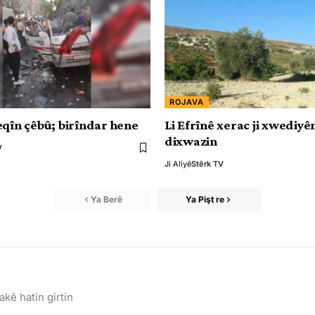
ROJAVA
eqîn çêbû; birîndar hene
Li Efrînê xerac ji xwediy
dixwazin
V
Ji Aliyê
Stêrk TV
Ya Berê
Ya Pişt re
akê hatin girtin