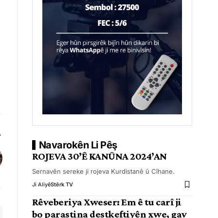
Navarokên Li Pêş
ROJEVA 30’Ê KANÛNA 2024’AN
Sernavên sereke ji rojeva Kurdistanê û Cîhane.
Ji Aliyê
Stêrk TV
Rêveberiya Xweser: Em ê tu carî ji
bo parastina destkeftiyên xwe, gav