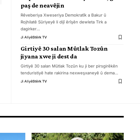
paş de neavêjin
Rêveberiya Xweseriya Demokratîk a Bakur û
Rojhilatê Sûriyeyê li dijî êrîşên dewleta Tirk a
dagirker
…
Ji Aliyê
Stêrk TV
Girtiyê 30 salan Mûtlak Tozûn
jiyana xwe ji dest da
Girtiyê 30 salan Mûtlak Tozûn ku ji ber pirsgirêkên
tenduristiyê hate rakirina nexweşxaneyê û dema
…
Ji Aliyê
Stêrk TV