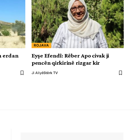
ROJAVA
ên erdan
Eyşe Efendî: Rêber Apo civak ji
pencên qirkirinê rizgar kir
Ji Aliyê
Stêrk TV