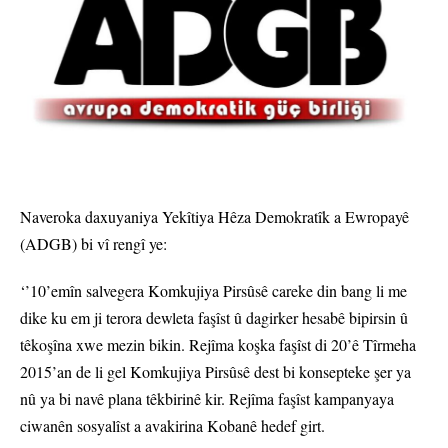
Naveroka daxuyaniya Yekîtiya Hêza Demokratîk a Ewropayê
(ADGB) bi vî rengî ye:
‘’10’emîn salvegera Komkujiya Pirsûsê careke din bang li me
dike ku em ji terora dewleta faşîst û dagirker hesabê bipirsin û
têkoşîna xwe mezin bikin. Rejîma koşka faşîst di 20’ê Tîrmeha
2015’an de li gel Komkujiya Pirsûsê dest bi konsepteke şer ya
nû ya bi navê plana têkbirinê kir. Rejîma faşîst kampanyaya
ciwanên sosyalîst a avakirina Kobanê hedef girt.