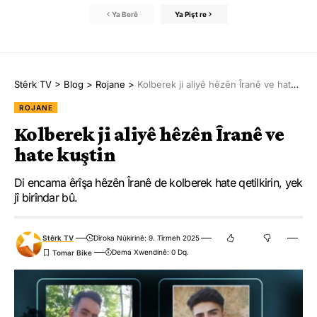
Ya Berê
Ya Pişt re
Stêrk TV
>
Blog
>
Rojane
>
Kolberek ji aliyê hêzên Îranê ve hate kuştin
ROJANE
Kolberek ji aliyê hêzên Îranê ve
hate kuştin
Di encama êrîşa hêzên Îranê de kolberek hate qetilkirin, yek
jî birîndar bû.
Stêrk TV
Dîroka Nûkirinê: 9. Tîrmeh 2025
Dema Xwendinê: 0 Dq.