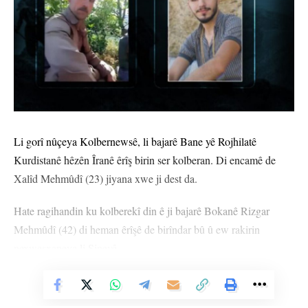
Li gorî nûçeya Kolbernewsê, li bajarê Bane yê Rojhilatê
Kurdistanê hêzên Îranê êrîş birin ser kolberan. Di encamê de
Xalîd Mehmûdî (23) jiyana xwe ji dest da.
Hate ragihandin ku kolberekî din ê ji bajarê Bokanê Rizgar
Mehmûdî (42) di heman êrîşê de birîndar bû û ew rakirin
nexweşxaneya li Sineyê.
Vê Nûçeyê Bixwîne