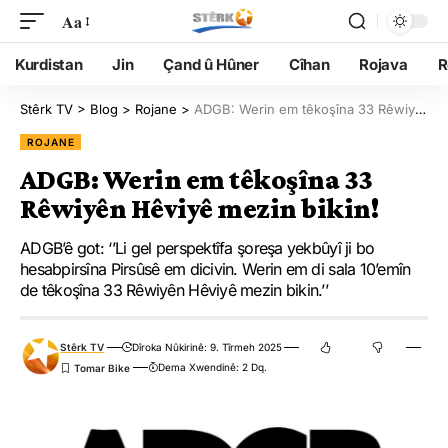
Aa
Kurdistan
Jin
Çand û Hûner
Cîhan
Rojava
R
Stêrk TV
>
Blog
>
Rojane
>
ADGB: Werin em têkoşîna 33 Rêwiyên Hêviyê mezin bikin!
ROJANE
ADGB: Werin em têkoşîna 33
Rêwiyên Hêviyê mezin bikin!
ADGB’ê got: ‘’Li gel perspektîfa şoreşa yekbûyî ji bo
hesabpirsîna Pirsûsê em dicivin. Werin em di sala 10’emîn
de têkoşîna 33 Rêwiyên Hêviyê mezin bikin.’’
Stêrk TV
Dîroka Nûkirinê: 9. Tîrmeh 2025
Dema Xwendinê: 2 Dq.