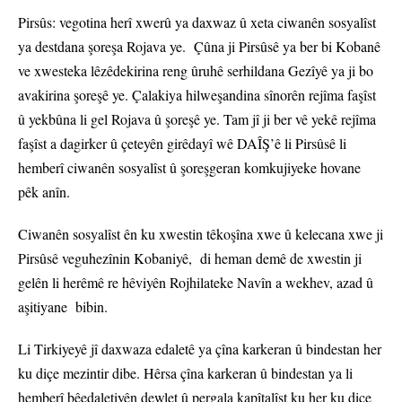
Pirsûs: vegotina herî xwerû ya daxwaz û xeta ciwanên sosyalîst
ya destdana şoreşa Rojava ye. Çûna ji Pirsûsê ya ber bi Kobanê
ve xwesteka lêzêdekirina reng ûruhê serhildana Gezîyê ya ji bo
avakirina şoreşê ye. Çalakiya hilweşandina sînorên rejîma faşîst
û yekbûna li gel Rojava û şoreşê ye. Tam jî ji ber vê yekê rejîma
faşîst a dagirker û çeteyên girêdayî wê DAÎŞ’ê li Pirsûsê li
hemberî ciwanên sosyalîst û şoreşgeran komkujiyeke hovane
pêk anîn.
Ciwanên sosyalîst ên ku xwestin têkoşîna xwe û kelecana xwe ji
Pirsûsê veguhezînin Kobaniyê, di heman demê de xwestin ji
gelên li herêmê re hêviyên Rojhilateke Navîn a wekhev, azad û
aşitiyane bibin.
Li Tirkiyeyê jî daxwaza edaletê ya çîna karkeran û bindestan her
ku diçe mezintir dibe. Hêrsa çîna karkeran û bindestan ya li
hemberî bêedaletiyên dewlet û pergala kapîtalîst ku her ku diçe