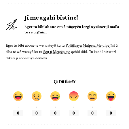
Ji me agahî bistîne!
Eger tu bibî abone em ê nûçeyên lezgîn yekser ji maîla
te re bişînin.
Eger tu bibî abone te we wateyê ku tu
Polîtikaya Malpera Me
dipejînî û
dîsa tê wê wateyê ku tu
Şert û Mercên me
qebûl dikî. Tu kendî bixwazî
dikarî ji abonetiyê derkevî
Çi Difikirî?
.
.
.
.
.
.
0
0
0
0
0
0