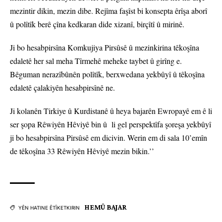
mezintir dikin, mezin dibe. Rejîma faşîst bi konsepta êrîşa aborî
û polîtîk berê çîna kedkaran dide xizanî, birçîtî û mirinê.
Ji bo hesabpirsîna Komkujiya Pirsûsê û mezinkirina têkoşîna
edaletê her sal meha Tîrmehê meheke taybet û girîng e.
Bêguman nerazîbûnên polîtîk, berxwedana yekbûyî û têkoşîna
edaletê çalakiyên hesabpirsînê ne.
Ji kolanên Tirkiye û Kurdistanê û heya bajarên Ewropayê em ê li
ser şopa Rêwiyên Hêviyê bin û li gel perspektîfa şoreşa yekbûyî
ji bo hesabpirsîna Pirsûsê em dicivin. Werin em di sala 10’emîn
de têkoşîna 33 Rêwiyên Hêviyê mezin bikin.’’
HEMÛ BAJAR
YÊN HATINE ÊTÎKETKIRIN