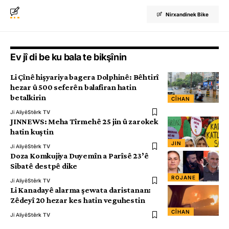
Nirxandinek Bike
Ev jî di be ku bala te bikşînin
Li Çînê hişyariya bagera Dolphinê: Bêhtirî
hezar û 500 seferên balafiran hatin
betalkirin
CÎHAN
Ji Aliyê
Stêrk TV
JINNEWS: Meha Tîrmehê 25 jin û zarokek
hatin kuştin
JIN
Ji Aliyê
Stêrk TV
Doza Komkujiya Duyemîn a Parîsê 23’ê
Sibatê destpê dike
ROJANE
Ji Aliyê
Stêrk TV
Li Kanadayê alarma şewata daristanan:
Zêdeyî 20 hezar kes hatin veguhestin
CÎHAN
Ji Aliyê
Stêrk TV