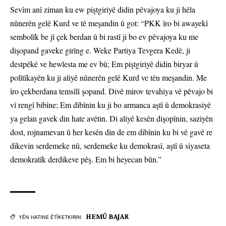
Sevîm anî ziman ku ew piştgiriyê didin pêvajoya ku ji hêla
nûnerên gelê Kurd ve tê meşandin û got: “PKK îro bi awayekî
sembolîk be jî çek berdan û bi rastî ji bo ev pêvajoya ku me
dişopand gaveke girîng e. Weke Partiya Tevgera Kedê, ji
destpêkê ve hewlesta me ev bû; Em piştgiriyê didin biryar û
polîtîkayên ku ji aliyê nûnerên gelê Kurd ve tên meşandin. Me
îro çekberdana temsîlî şopand. Divê mirov tevahiya vê pêvajo bi
vî rengî bibîne; Em dibînin ku ji bo armanca aştî û demokrasiyê
ya gelan gavek din hate avêtin. Di aliyê kesên dişopînin, saziyên
dost, rojnamevan û her kesên din de em dibînin ku bi vê gavê re
dikevin serdemeke nû, serdemeke ku demokrasî, aştî û siyaseta
demokratîk derdikeve pêş. Em bi heyecan bûn.”
HEMÛ BAJAR
YÊN HATINE ÊTÎKETKIRIN