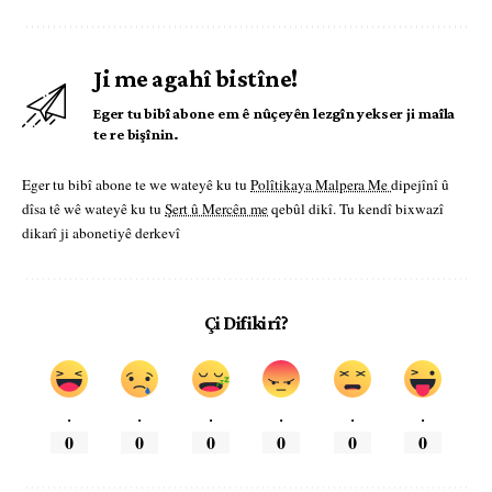
Ji me agahî bistîne!
Eger tu bibî abone em ê nûçeyên lezgîn yekser ji maîla
te re bişînin.
Eger tu bibî abone te we wateyê ku tu
Polîtikaya Malpera Me
dipejînî û
dîsa tê wê wateyê ku tu
Şert û Mercên me
qebûl dikî. Tu kendî bixwazî
dikarî ji abonetiyê derkevî
Çi Difikirî?
.
.
.
.
.
.
0
0
0
0
0
0