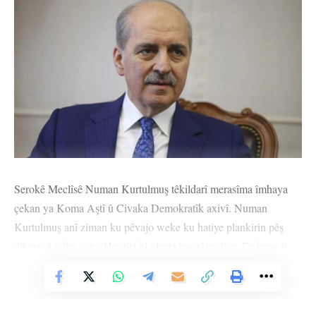
Serokê Meclîsê Numan Kurtulmuş têkildarî merasîma îmhaya
çekan ya Koma Aştî û Civaka Demokratîk axivî. Numan
Kurtulmuş anî ziman ku pêvajo weke ku hatiye plankirin pêş
dikeve û wiha got: “Her tişt bi niyeta baş rêve diçe. Ez bang li
her kesî dikim ku piştgirî bidin pêvajoyê. Em hatin dawiya
Vê Nûçeyê Bixwîne
xebatên xwe yên têkildarî komîsyonê. Em ê tespît bikin ku wê
kijan mijar destpêkê were destgirtin.”