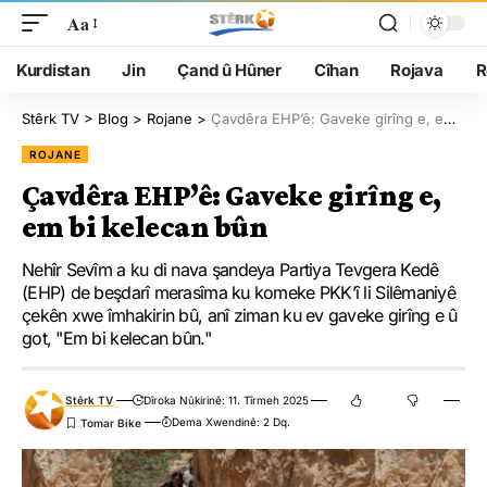
Aa
Kurdistan
Jin
Çand û Hûner
Cîhan
Rojava
R
Stêrk TV
>
Blog
>
Rojane
>
Çavdêra EHP’ê: Gaveke girîng e, em bi kelecan bûn
ROJANE
Çavdêra EHP’ê: Gaveke girîng e,
em bi kelecan bûn
Nehîr Sevîm a ku di nava şandeya Partiya Tevgera Kedê
(EHP) de beşdarî merasîma ku komeke PKK’î li Silêmaniyê
çekên xwe îmhakirin bû, anî ziman ku ev gaveke girîng e û
got, "Em bi kelecan bûn."
Stêrk TV
Dîroka Nûkirinê: 11. Tîrmeh 2025
Dema Xwendinê: 2 Dq.