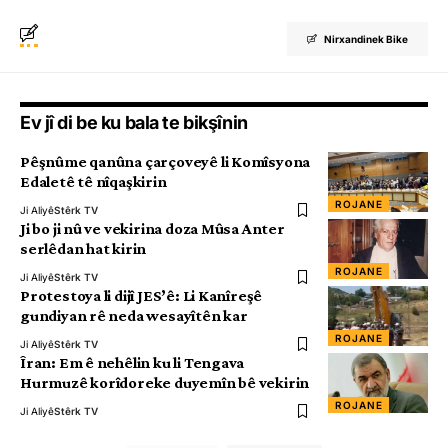
Nirxandinek Bike
Ev jî di be ku bala te bikşînin
Pêşnûme qanûna çarçoveyê li Komîsyona
Edaletê tê nîqaşkirin
ROJANE
Ji Aliyê
Stêrk TV
Ji bo ji nû ve vekirina doza Mûsa Anter
serlêdan hat kirin
ROJANE
Ji Aliyê
Stêrk TV
Protestoya li dijî JES’ê: Li Kanîreşê
gundiyan rê neda wesayîtên kar
ROJANE
Ji Aliyê
Stêrk TV
Îran: Em ê nehêlin ku li Tengava
Hurmuzê korîdoreke duyemîn bê vekirin
ROJANE
Ji Aliyê
Stêrk TV