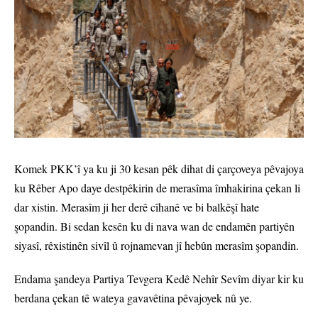
Komek PKK’î ya ku ji 30 kesan pêk dihat di çarçoveya pêvajoya
ku Rêber Apo daye destpêkirin de merasîma îmhakirina çekan li
dar xistin. Merasîm ji her derê cîhanê ve bi balkêşî hate
şopandin. Bi sedan kesên ku di nava wan de endamên partiyên
siyasî, rêxistinên sivîl û rojnamevan jî hebûn merasîm şopandin.
Endama şandeya Partiya Tevgera Kedê Nehîr Sevîm diyar kir ku
berdana çekan tê wateya gavavêtina pêvajoyek nû ye.