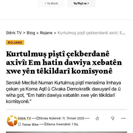
Ya Berê
Ya Pişt re
Stêrk TV
>
Blog
>
Rojane
>
Kurtulmuş piştî çekberdanê axivî: Em hatin dawiya xebatên xwe yên têkildarî komîsyonê
ROJANE
Kurtulmuş piştî çekberdanê
axivî: Em hatin dawiya xebatên
xwe yên têkildarî komîsyonê
Serokê Meclîsê Numan Kurtulmuş piştî merasîma îmhaya
çekan ya Koma Aştî û Civaka Demokratîk daxuyanî da û
wiha got, “Em hatin dawiya xebatên xwe yên têkildarî
komîsyonê.”
Stêrk TV
Dîroka Nûkirinê: 11. Tîrmeh 2025
Dema Xwendinê: 1 Dq.