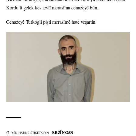
Kordu û gelek kes tevlî merasîma cenazeyê bûn.
Cenazeyê Turkogli piştî merasîmê hate veşartin.
ERZÎNGAN
YÊN HATINE ÊTÎKETKIRIN