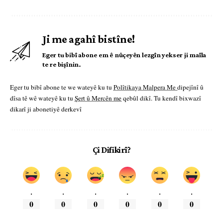
Ji me agahî bistîne!
Eger tu bibî abone em ê nûçeyên lezgîn yekser ji maîla
te re bişînin.
Eger tu bibî abone te we wateyê ku tu
Polîtikaya Malpera Me
dipejînî û
dîsa tê wê wateyê ku tu
Şert û Mercên me
qebûl dikî. Tu kendî bixwazî
dikarî ji abonetiyê derkevî
Çi Difikirî?
.
.
.
.
.
.
0
0
0
0
0
0