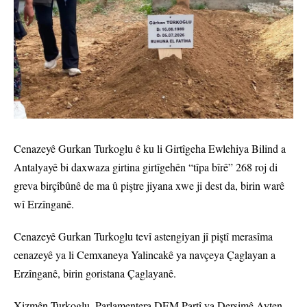
Cenazeyê Gurkan Turkoglu ê ku li Girtîgeha Ewlehiya Bilind a
Antalyayê bi daxwaza girtina girtîgehên “tîpa bîrê” 268 roj di
greva birçîbûnê de ma û piştre jiyana xwe ji dest da, birin warê
wî Erzînganê.
Cenazeyê Gurkan Turkoglu tevî astengiyan jî piştî merasîma
cenazeyê ya li Cemxaneya Yalincakê ya navçeya Çaglayan a
Erzînganê, birin goristana Çaglayanê.
Xizmên Turkoglu, Parlamentera DEM Partî ya Dersimê Ayten