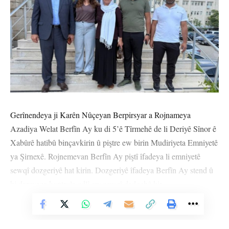
Gerînendeya ji Karên Nûçeyan Berpirsyar a Rojnameya
Azadiya Welat Berfîn Ay ku di 5’ê Tîrmehê de li Deriyê Sînor ê
Xabûrê hatibû binçavkirin û piştre ew birin Mudiriyeta Emniyetê
ya Şirnexê. Rojnemevan Berfîn Ay piştî îfadeya li emniyetê
sewqî dozgeriyê hat kirin. Dozgeriyê îfadeya Berfîn Ay stend û
bi daxwaza kontrola edlî ew sewqî dadgehê kir.
Vê Nûçeyê Bixwîne
Şandeya dadgehê bi şertê kontrola edlî Berfîn Ay berda.