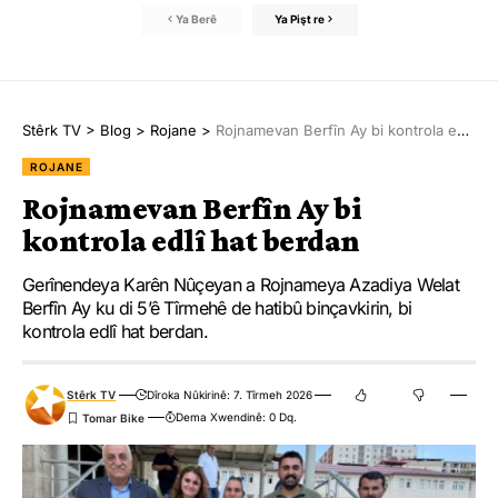
Ya Berê
Ya Pişt re
Stêrk TV
>
Blog
>
Rojane
>
Rojnamevan Berfîn Ay bi kontrola edlî hat berdan
ROJANE
Rojnamevan Berfîn Ay bi
kontrola edlî hat berdan
Gerînendeya Karên Nûçeyan a Rojnameya Azadiya Welat
Berfîn Ay ku di 5’ê Tîrmehê de hatibû binçavkirin, bi
kontrola edlî hat berdan.
Stêrk TV
Dîroka Nûkirinê: 7. Tîrmeh 2026
Dema Xwendinê: 0 Dq.