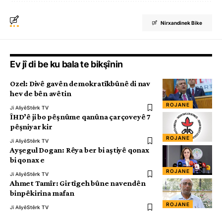
Nirxandinek Bike
Ev jî di be ku bala te bikşînin
Ozel: Divê gavên demokratîkbûnê di nav
hev de bên avêtin
ROJANE
Ji Aliyê
Stêrk TV
ÎHD’ê ji bo pêşnûme qanûna çarçoveyê 7
pêşniyar kir
ROJANE
Ji Aliyê
Stêrk TV
Ayşegul Dogan: Rêya ber bi aştiyê qonax
bi qonax e
ROJANE
Ji Aliyê
Stêrk TV
Ahmet Tamîr: Girtîgeh bûne navendên
binpêkirina mafan
ROJANE
Ji Aliyê
Stêrk TV