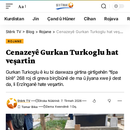
Aa
Kurdistan
Jin
Çand û Hûner
Cîhan
Rojava
R
Stêrk TV
>
Blog
>
Rojane
>
Cenazeyê Gurkan Turkoglu hat veşartin
ROJANE
Cenazeyê Gurkan Turkoglu hat
veşartin
Gurkan Turkoglu ê ku bi daxwaza girtina girtîgehên “tîpa
bîrê” 268 roj di greva birçîbûnê de ma û jiyana xwe ji dest
da, li Erzînganê hate veşartin.
Stêrk TV
Dîroka Nûkirinê: 7. Tîrmeh 2026
Dema Xwendinê: 1 Dq.