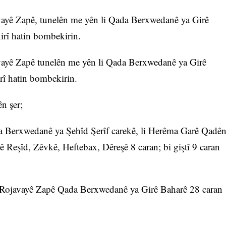
vayê Zapê, tunelên me yên li Qada Berxwedanê ya Girê
rî hatin bombekirin.
vayê Zapê tunelên me yên li Qada Berxwedanê ya Girê
î hatin bombekirin.
ên şer;
 Berxwedanê ya Şehîd Şerîf carekê, li Herêma Garê Qadê
Reşîd, Zêvkê, Heftebax, Dêreşê 8 caran; bi giştî 9 caran
a Rojavayê Zapê Qada Berxwedanê ya Girê Baharê 28 caran