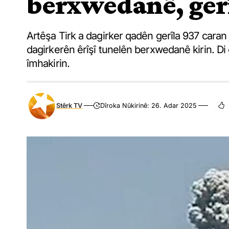
berxwedanê, gerî
Artêşa Tirk a dagirker qadên gerîla 937 caran j
dagirkerên êrîşî tunelên berxwedanê kirin.
îmhakirin.
Stêrk TV
Dîroka Nûkirinê: 26. Adar 2025