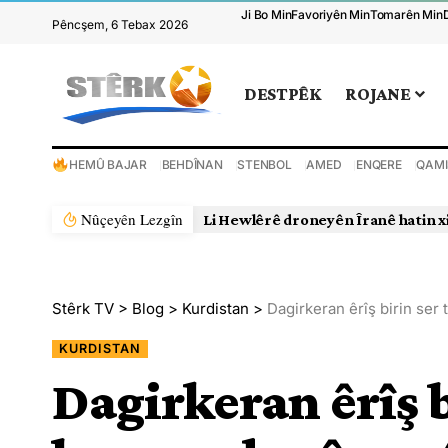
Ji Bo Min
Favoriyên Min
Tomarên Min
Pêncşem, 6 Tebax 2026
DESTPÊK
ROJANE
HEMÛ BAJAR
BEHDÎNAN
STENBOL
AMED
ENQERE
QAMI
Nûçeyên Lezgîn
Li Hewlêrê droneyên Îranê hatin x
Stêrk TV
>
Blog
>
Kurdistan
>
Dagirkeran êrîş birin ser
KURDISTAN
Dagirkeran êrîş 