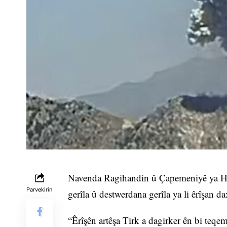
Navenda Ragihandin û Çapemeniyê ya HPG’ê
Parvekirin
gerîla û destwerdana gerîla ya li êrîşan 
“Êrîşên artêşa Tirk a dagirker ên bi teqe