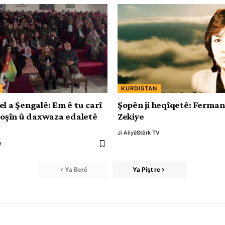
KURDISTAN
el a Şengalê: Em ê tu carî
Şopên ji heqîqetê: Ferma
êkoşîn û daxwaza edaletê
Zekiye
Ji Aliyê
Stêrk TV
V
Ya Berê
Ya Pişt re