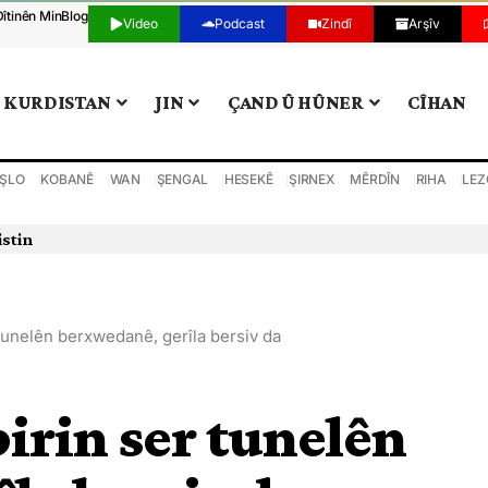
Dîtinên Min
Blog
Video
Podcast
Zindî
Arşîv
KURDISTAN
JIN
ÇAND Û HÛNER
CÎHAN
ŞLO
KOBANÊ
WAN
ŞENGAL
HESEKÊ
ŞIRNEX
MÊRDÎN
RIHA
LEZ
istin
 tunelên berxwedanê, gerîla bersiv da
birin ser tunelên