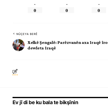
.
.
.
0
0
0
NÛÇEYA BERÊ
Xelkê Şengalê: Parêzvanên axa Iraqê îr
dewleta Iraqê
Ev jî di be ku bala te bikşînin