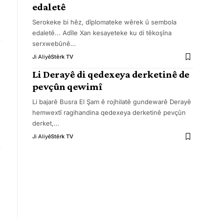
edaletê
Serokeke bi hêz, dîplomateke wêrek û sembola
edaletê... Adîle Xan kesayeteke ku di têkoşîna
serxwebûnê
…
Ji Aliyê
Stêrk TV
Li Derayê di qedexeya derketinê de
pevçûn qewimî
Li bajarê Busra El Şam ê rojhilatê gundewarê Derayê
hemwextî ragihandina qedexeya derketinê pevçûn
derket,
…
Ji Aliyê
Stêrk TV