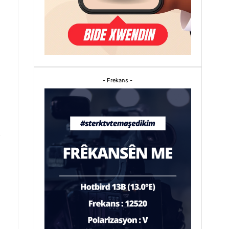
- Frekans -
n