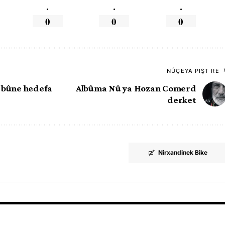
.
.
.
0
0
0
NÛÇEYA PIŞT RE
o bûne hedefa
Albûma Nû ya Hozan Comerd
derket
Nirxandinek Bike