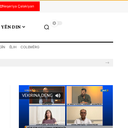
Neşeriya Çalakiyan
YÊN DIN
GÎN
ÊLIH
COLEMÊRG
VEKIRINA DENG