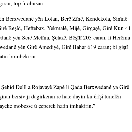
 giran, top û obusan;
ên Berxwedanê yên Lolan, Berê Zînê, Kendekola, Sinînê
irê Reşîd, Heftebax, Yekmalê, Mijê, Girgaşê, Girê Kun 41
anê yên Serê Metîna, Şêlazê, Bêşîlî 203 caran, li Herêma
edanê yên Girê Amediyê, Girê Bahar 619 caran; bi giştî
hatin bombekirin.
a Şehîd Delîl a Rojavayê Zapê li Qada Berxwedanê ya Girê
an bersiv ji dagirkeran re hate dayin ku êrîşî tunelên
ayeke mobesse û çeperek hatin îmhakirin.”