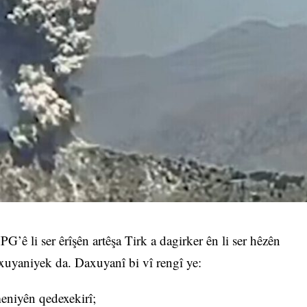
 li ser êrîşên artêşa Tirk a dagirker ên li ser hêzên
daxuyaniyek da. Daxuyanî bi vî rengî ye:
meniyên qedexekirî;