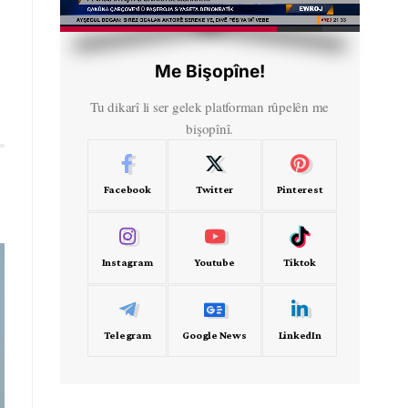
HD
00:59
Me Bişopîne!
Tu dikarî li ser gelek platforman rûpelên me
bişopînî.
Facebook
Twitter
Pinterest
Instagram
Youtube
Tiktok
Telegram
Google News
LinkedIn