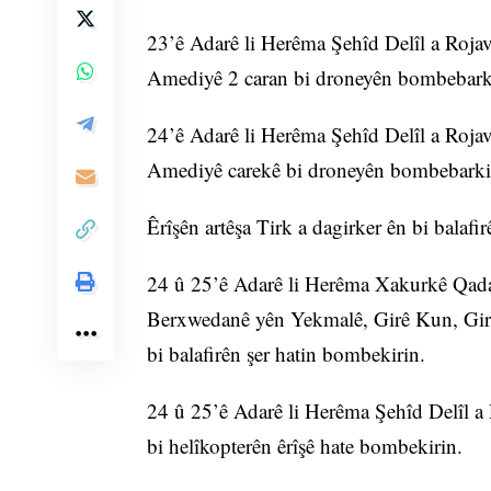
23’ê Adarê li Herêma Şehîd Delîl a Roja
Amediyê 2 caran bi droneyên bombebarki
24’ê Adarê li Herêma Şehîd Delîl a Roja
Amediyê carekê bi droneyên bombebarkir
Êrîşên artêşa Tirk a dagirker ên bi balafir
24 û 25’ê Adarê li Herêma Xakurkê Qada
Berxwedanê yên Yekmalê, Girê Kun, Girê 
bi balafirên şer hatin bombekirin.
24 û 25’ê Adarê li Herêma Şehîd Delîl 
bi helîkopterên êrîşê hate bombekirin.