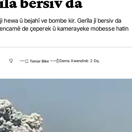
la bersiv da
i hewa û bejahî ve bombe kir. Gerîla jî bersiv da
 Di encamê de çeperek û kamerayeke mobesse hatin
Dema Xwendinê: 2 Dq.