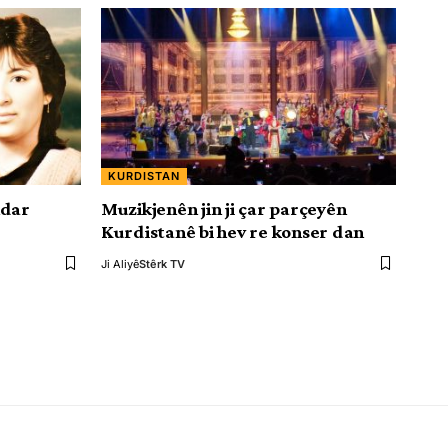
KURDISTAN
ndar
Muzikjenên jin ji çar parçeyên
Kurdistanê bi hev re konser dan
Ji Aliyê
Stêrk TV