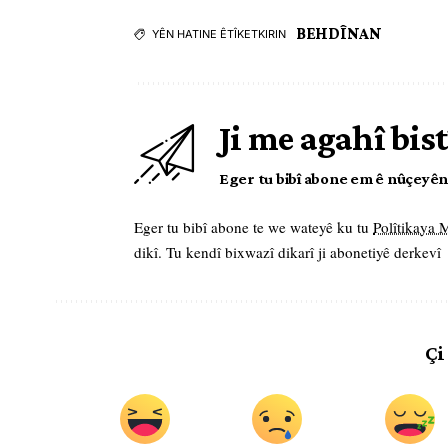
BEHDÎNAN
YÊN HATINE ÊTÎKETKIRIN
Ji me agahî bist
Eger tu bibî abone em ê nûçeyên l
Eger tu bibî abone te we wateyê ku tu
Polîtikaya
dikî. Tu kendî bixwazî dikarî ji abonetiyê derkevî
Çi