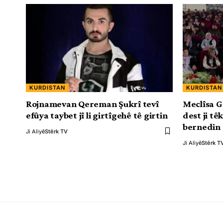
KURDISTAN
KURDISTAN
Rojnamevan Qereman Şukrî tevî
Meclîsa G
efûya taybet jî li girtîgehê tê girtin
dest ji t
bernedin
Ji Aliyê
Stêrk TV
Ji Aliyê
Stêrk T