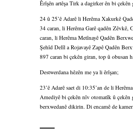
Êrîşên artêşa Tirk a dagirker ên bi çekên
24 û 25’ê Adarê li Herêma Xakurkê Qad
34 caran, li Herêma Garê qadên Zêvkê, G
caran, li Herêma Metînayê Qadên Berxwed
Şehîd Delîl a Rojavayê Zapê Qadên Berxw
897 caran bi çekên giran, top û obusan 
Destwerdana hêzên me ya li êrîşan;
23’ê Adarê saet di 10:35’an de li Herêm
Amediyê bi çekên nîv otomatîk û çekên gir
berxwedanê dikirin. Di encamê de kamer