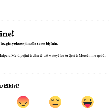
îne!
ezgîn yekser ji maîla te re bişînin.
 Malpera Me
dipejînî û dîsa tê wê wateyê ku tu
Şert û Mercên me
qebûl
 Difikirî?