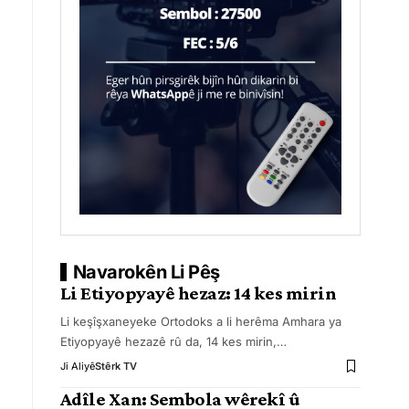
Navarokên Li Pêş
Li Etiyopyayê hezaz: 14 kes mirin
Li keşîşxaneyeke Ortodoks a li herêma Amhara ya
Etiyopyayê hezazê rû da, 14 kes mirin,
…
Ji Aliyê
Stêrk TV
Adîle Xan: Sembola wêrekî û