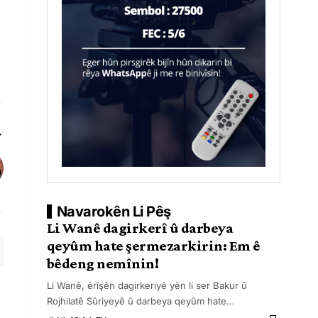
Navarokên Li Pêş
Li Wanê dagirkerî û darbeya
qeyûm hate şermezarkirin: Em ê
bêdeng nemînin!
Li Wanê, êrîşên dagirkeriyê yên li ser Bakur û
Rojhilatê Sûriyeyê û darbeya qeyûm hate
…