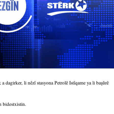
a dagirker, li nêzî stasyona Petrolê Istîqame ya li başûrê
 bidestxistin.