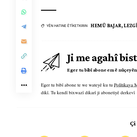
HEMÛ BAJAR
,
LEZG
YÊN HATINE ÊTÎKETKIRIN
Ji me agahî bist
Eger tu bibî abone em ê nûçeyên l
Eger tu bibî abone te we wateyê ku tu
Polîtikaya
dikî. Tu kendî bixwazî dikarî ji abonetiyê derkevî
Çi