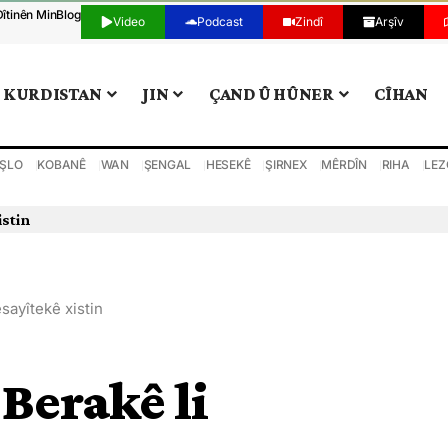
Dîtinên Min
Blog
Video
Podcast
Zindî
Arşîv
KURDISTAN
JIN
ÇAND Û HÛNER
CÎHAN
ŞLO
KOBANÊ
WAN
ŞENGAL
HESEKÊ
ŞIRNEX
MÊRDÎN
RIHA
LEZ
istin
esayîtekê xistin
 Berakê li