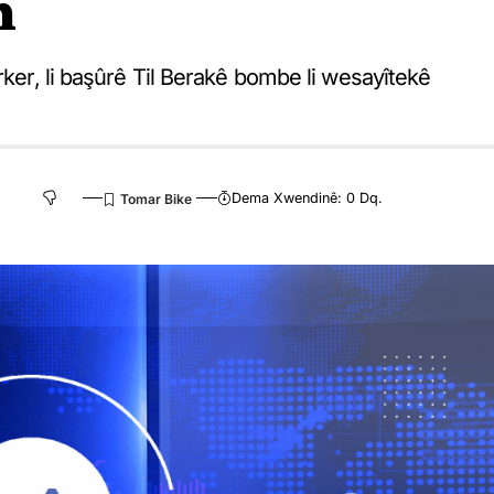
n
rker, li başûrê Til Berakê bombe li wesayîtekê
Dema Xwendinê: 0 Dq.