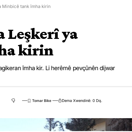
 Minbicê tank îmha kirin
 Leşkerî ya
ha kirin
agikeran îmha kir. Li herêmê pevçûnên dijwar
Dema Xwendinê: 0 Dq.