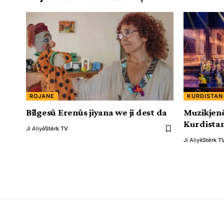
ROJANE
KURDISTAN
Bîlgesû Erenûs jiyana we ji dest da
Muzikjenê
Kurdistan
Ji Aliyê
Stêrk TV
Ji Aliyê
Stêrk T