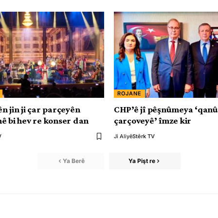
ROJANE
n jin ji çar parçeyên
CHP’ê jî pêşnûmeya ‘qan
ê bi hev re konser dan
çarçoveyê’ îmze kir
V
Ji Aliyê
Stêrk TV
Ya Berê
Ya Pişt re