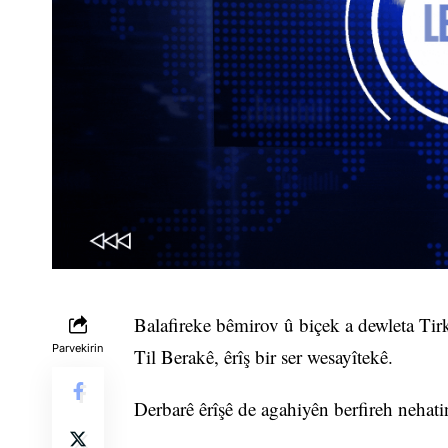
Balafireke bêmirov û biçek a dewleta Tirk 
Parvekirin
Til Berakê, êrîş bir ser wesayîtekê.
Derbarê êrîşê de agahiyên berfireh nehatin