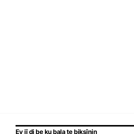
Ev jî di be ku bala te bikşînin