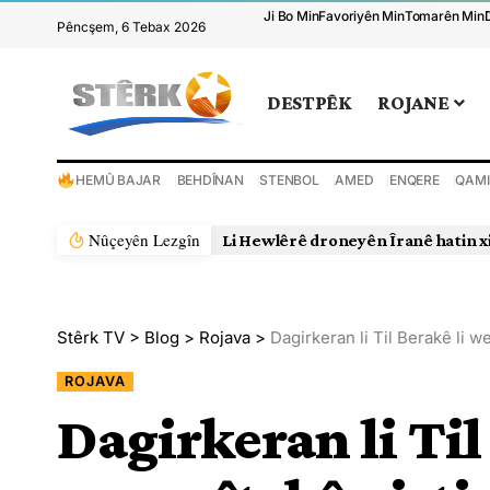
Ji Bo Min
Favoriyên Min
Tomarên Min
Pêncşem, 6 Tebax 2026
DESTPÊK
ROJANE
HEMÛ BAJAR
BEHDÎNAN
STENBOL
AMED
ENQERE
QAMI
Nûçeyên Lezgîn
Li Hewlêrê droneyên Îranê hatin x
Stêrk TV
>
Blog
>
Rojava
>
Dagirkeran li Til Berakê li w
ROJAVA
Dagirkeran li Til