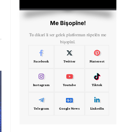
HD
00:00
Me Bişopîne!
Tu dikarî li ser gelek platforman rûpelên me
bişopînî.
Facebook
Twitter
Pinterest
Instagram
Youtube
Tiktok
Telegram
Google News
LinkedIn