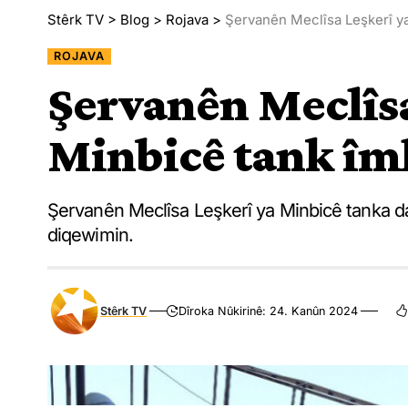
Stêrk TV
>
Blog
>
Rojava
>
Şervanên Meclîsa Leşkerî ya
ROJAVA
Şervanên Meclîsa
Minbicê tank îm
Şervanên Meclîsa Leşkerî ya Minbicê tanka d
diqewimin.
Stêrk TV
Dîroka Nûkirinê: 24. Kanûn 2024