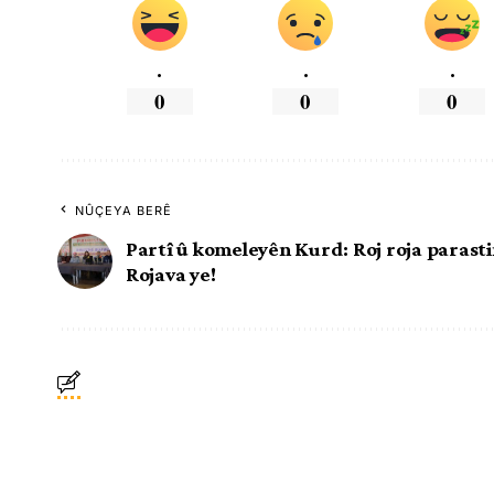
.
.
.
0
0
0
NÛÇEYA BERÊ
Partî û komeleyên Kurd: Roj roja parast
Rojava ye!