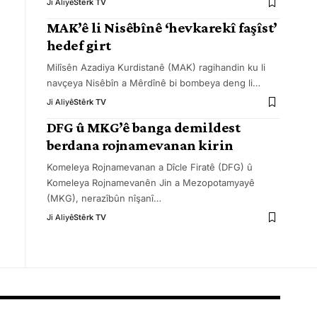
Ji Aliyê
Stêrk TV
MAK’ê li Nisêbînê ‘hevkarekî faşîst’
hedef girt
Milîsên Azadiya Kurdistanê (MAK) ragihandin ku li
navçeya Nisêbîn a Mêrdînê bi bombeya deng li
…
Ji Aliyê
Stêrk TV
DFG û MKG’ê banga demildest
berdana rojnamevanan kirin
Komeleya Rojnamevanan a Dîcle Firatê (DFG) û
Komeleya Rojnamevanên Jin a Mezopotamyayê
(MKG), nerazîbûn nîşanî
…
Ji Aliyê
Stêrk TV