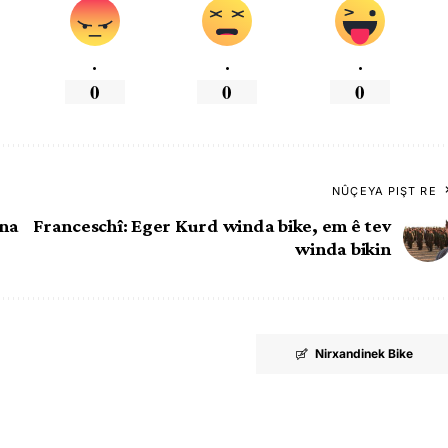
.
.
.
0
0
0
NÛÇEYA PIŞT RE
ina
Franceschî: Eger Kurd winda bike, em ê tev
winda bikin
Nirxandinek Bike