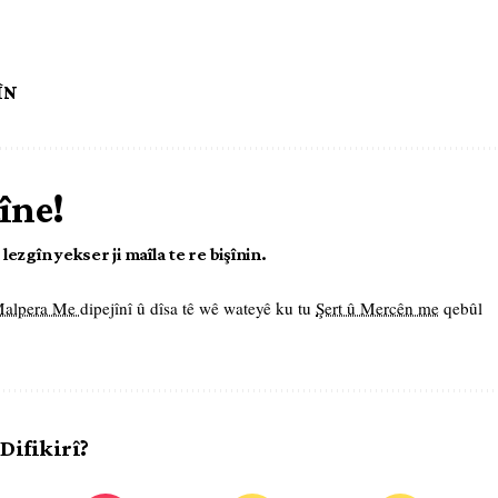
ÎN
îne!
ezgîn yekser ji maîla te re bişînin.
 Malpera Me
dipejînî û dîsa tê wê wateyê ku tu
Şert û Mercên me
qebûl
 Difikirî?