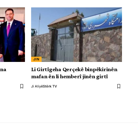
JIN
ûna
Li Girtîgeha Qerçekê binpêkirinên
mafan ên li hemberî jinên girtî
Ji Aliyê
Stêrk TV