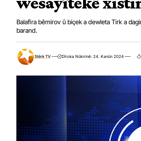
wesayîtekê xisti
Balafira bêmirov û biçek a dewleta Tirk a dagi
barand.
Stêrk TV
Dîroka Nûkirinê: 24. Kanûn 2024