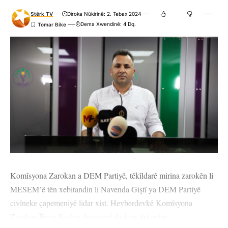
Stêrk TV
Dîroka Nûkirinê: 2. Tebax 2024
Dema Xwendinê: 4 Dq.
Komîsyona Zarokan a DEM Partiyê, têkîldarê mirina zarokên li
MESEM’ê tên xebitandin li Navenda Giştî ya DEM Partiyê
civîneke çapemeniyê lidar xist. Hevberdevkê Komîsyona
Zarokan Îhsan Seylan daxuyanî da û ev tişt gotin: