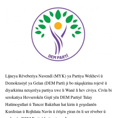
Lijneya Rêveberiya Navendî (MYK) ya Partiya Wekhevî û
Demokrasiyê ya Gelan (DEM Partî) ji bo nîqaşkirina rojevê û
diyarkirina nexşerêya partiya xwe li Wanê li hev civiya. Civîn bi
serokatiya Hevserokên Giştî yên DEM Partiyê Tulay
Hatîmogullari û Tuncer Bakirhan hat kirin û geşedanên
Kurdistan û Rojhilata Navîn û êrîşên giran ên li ser rêveber û