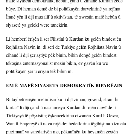
mafê siyaseta demokratîk, hebûn, çand û zimanê Kurdan zêde
bûye. Di heman demê de bi polîtîkayên darvekirinê ya rejîma
Îranê yên li dijî muxalîf û aktivîstan, tê xwestin mafê hebûn û
siyasetê ya gelekî were tunekirin.
Li hemberî êrîşên li ser Filistînî û Kurdan ku gelên bindest ên
Rojhilata Navîn in, di serî de Turkiye gelên Rojhilata Navîn û
cîhanê li dijî şer aştiyê pêk bînin, bibin dengê gelên bindest,
têkoşîna enternasyonalîst mezin bikin, ev gavên ku wê
polîtîkayên şer û êrîşan têk bibin in.
EM Ê MAFÊ SIYASETA DEMOKRATÎK BIPARÊZIN
Bi taybetî êrîşên metirdîsar ku li dijî ziman, govend, stran, bi
kurtasî li dijî çand û nasnameya Kurdan di rojên dawî de li
Tirkiyeyê tê pêşxistin; êşkencekirina ciwanên Kurd li Gever,
Wan û Enqereyê di nava rojê de; hedefkirina têgihiştina xizmeta
pirzimanî ya şaredariyên me, pêkanînên ku heyamên zextên