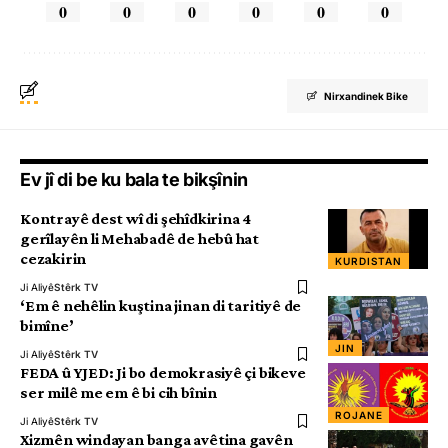
0
0
0
0
0
0
Nirxandinek Bike
Ev jî di be ku bala te bikşînin
Kontrayê dest wî di şehîdkirina 4
gerîlayên li Mehabadê de hebû hat
cezakirin
KURDISTAN
Ji Aliyê
Stêrk TV
‘Em ê nehêlin kuştina jinan di taritiyê de
bimîne’
JIN
Ji Aliyê
Stêrk TV
FEDA û YJED: Ji bo demokrasiyê çi bikeve
ser milê me em ê bi cih bînin
ROJANE
Ji Aliyê
Stêrk TV
Xizmên windayan banga avêtina gavên