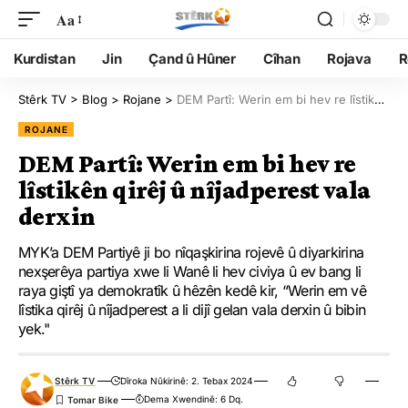
Aa
Kurdistan
Jin
Çand û Hûner
Cîhan
Rojava
R
Stêrk TV
>
Blog
>
Rojane
>
DEM Partî: Werin em bi hev re lîstikên qirêj û nîjadperest vala derxin
ROJANE
DEM Partî: Werin em bi hev re
lîstikên qirêj û nîjadperest vala
derxin
MYK’a DEM Partiyê ji bo nîqaşkirina rojevê û diyarkirina
nexşerêya partiya xwe li Wanê li hev civiya û ev bang li
raya giştî ya demokratîk û hêzên kedê kir, “Werin em vê
lîstika qirêj û nîjadperest a li dijî gelan vala derxin û bibin
yek."
Stêrk TV
Dîroka Nûkirinê: 2. Tebax 2024
Dema Xwendinê: 6 Dq.