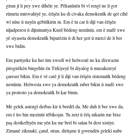
giran jî li pey xwe dihêle ye. Pêkanînên bi vî rengî ne li gor
rûmeta mirovahiyê ye, êrîşên ku di civaka demokratîk de qet cihê
wî nîne û nayên qebûlkirin in. Em ê tu car li dijî van êrîşên
nîjadperest û dijminatiya Kurd bêdeng nemînin, em ê mafê xwe
yê siyaseta demokratîk biparêzin û di her şert û mercî de li ber
xwe bidin.
Em partiyeke ku her tim xwedî wê helwestê ne ku dixwazin
pirsgirêkên bingehîn ên Tirkiyeyê bi diyalog û muzakereyê
çareser bikin. Em ê vê carê jî li dijî van êrîşên sîstematîk bêdeng
nemînin. Helwesta xwe ya demokratîk raber bikin û mafê xwe
ya protesto ya demokratîk bi kar bînin.
Me gelek astengî derbas kir û berdêl da. Me duh li ber xwe da,
em ê îro hin mezintir têbikoşin. Tu zext û êrîş nikarin me bixe
paş destkeftiyên me yên ku me berî bi salan bi dest xistiye.
Zimanê zikmakî, çand, stran, dirûşme û govendên gelekî nabe