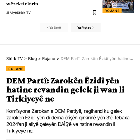
wêrektir kirin
ROJANE
Ji Aliyê
Stêrk TV
Ya Berê
Ya Pişt re
Stêrk TV
>
Blog
>
Rojane
>
DEM Partî: Zarokên Êzidî yên hatine revandin gelek ji wan li Tirkiyeyê ne
ROJANE
DEM Partî: Zarokên Êzidî yên
hatine revandin gelek ji wan li
Tirkiyeyê ne
Komîsyona Zarokan a DEM Partiyê, ragihand ku gelek
zarokên Êzidî yên di dema êrîşên qirkirinê yên 3’ê Tebaxa
2024’an ji aliyê çeteyên DAÎŞ’ê ve hatine revandin li
Tirkiyeyê ne.