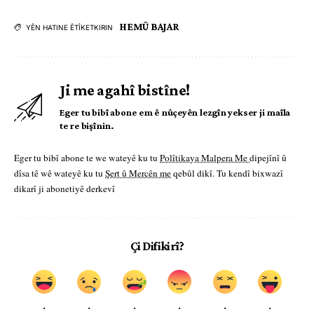
HEMÛ BAJAR
YÊN HATINE ÊTÎKETKIRIN
Ji me agahî bistîne!
Eger tu bibî abone em ê nûçeyên lezgîn yekser ji maîla
te re bişînin.
Eger tu bibî abone te we wateyê ku tu
Polîtikaya Malpera Me
dipejînî û
dîsa tê wê wateyê ku tu
Şert û Mercên me
qebûl dikî. Tu kendî bixwazî
dikarî ji abonetiyê derkevî
Çi Difikirî?
.
.
.
.
.
.