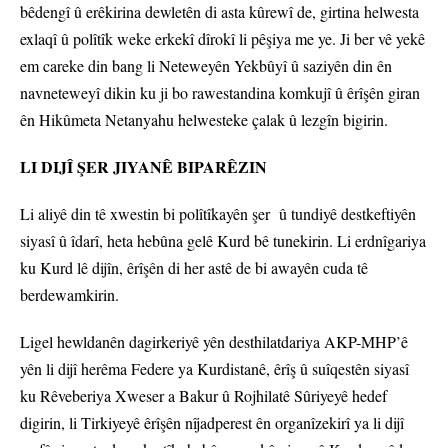
bêdengî û erêkirina dewletên di asta kûrewî de, girtina helwesta
exlaqî û polîtîk weke erkekî dîrokî li pêşiya me ye. Ji ber vê yekê
em careke din bang li Neteweyên Yekbûyî û saziyên din ên
navneteweyî dikin ku ji bo rawestandina komkujî û êrîşên giran
ên Hikûmeta Netanyahu helwesteke çalak û lezgîn bigirin.
LI DIJÎ ŞER JIYANÊ BIPARÊZIN
Li aliyê din tê xwestin bi polîtîkayên şer û tundiyê destkeftiyên
siyasî û îdarî, heta hebûna gelê Kurd bê tunekirin. Li erdnîgariya
ku Kurd lê dijîn, êrîşên di her astê de bi awayên cuda tê
berdewamkirin.
Ligel hewldanên dagirkeriyê yên desthilatdariya AKP-MHP’ê
yên li dijî herêma Federe ya Kurdistanê, êrîş û suîqestên siyasî
ku Rêveberiya Xweser a Bakur û Rojhilatê Sûriyeyê hedef
digirin, li Tirkiyeyê êrîşên nîjadperest ên organîzekirî ya li dijî