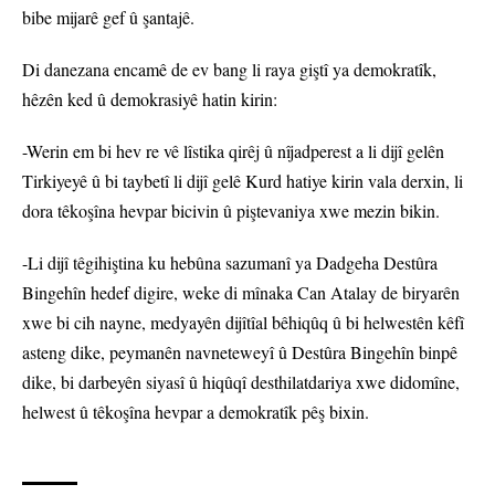
bibe mijarê gef û şantajê.
Di danezana encamê de ev bang li raya giştî ya demokratîk,
hêzên ked û demokrasiyê hatin kirin:
-Werin em bi hev re vê lîstika qirêj û nîjadperest a li dijî gelên
Tirkiyeyê û bi taybetî li dijî gelê Kurd hatiye kirin vala derxin, li
dora têkoşîna hevpar bicivin û piştevaniya xwe mezin bikin.
-Li dijî têgihiştina ku hebûna sazumanî ya Dadgeha Destûra
Bingehîn hedef digire, weke di mînaka Can Atalay de biryarên
xwe bi cih nayne, medyayên dijîtîal bêhiqûq û bi helwestên kêfî
asteng dike, peymanên navneteweyî û Destûra Bingehîn binpê
dike, bi darbeyên siyasî û hiqûqî desthilatdariya xwe didomîne,
helwest û têkoşîna hevpar a demokratîk pêş bixin.