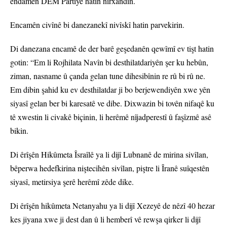
endamên DEM Partiyê hatin nirxandin.
Encamên civînê bi danezanekî nivîskî hatin parvekirin.
Di danezana encamê de der barê geşedanên qewîmî ev tişt hatin
gotin: “Em li Rojhilata Navîn bi desthilatdariyên şer ku hebûn,
ziman, nasname û çanda gelan tune dihesibînin re rû bi rû ne.
Em dibin şahid ku ev desthilatdar ji bo berjewendiyên xwe yên
siyasî gelan ber bi karesatê ve dibe. Dixwazin bi tovên nifaqê ku
tê xwestin li civakê biçinin, li herêmê nîjadperestî û faşîzmê asê
bikin.
Di êrîşên Hikûmeta Îsraîlê ya li dijî Lubnanê de mirina sivîlan,
bêperwa hedefkirina niştecihên sivîlan, piştre li Îranê suîqestên
siyasî, metirsiya şerê herêmî zêde dike.
Di êrîşên hikûmeta Netanyahu ya li dijî Xezeyê de nêzî 40 hezar
kes jiyana xwe ji dest dan û li hemberî vê rewşa qirker li dijî