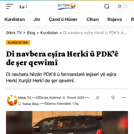
Aa
Kurdistan
Jin
Çand û Hûner
Cîhan
Rojava
R
Stêrk TV
>
Blog
>
Kurdistan
>
Di navbera eşîra Herkî û PDK’ê de şer qewimî
KURDISTAN
Di navbera eşîra Herkî û PDK’ê
de şer qewimî
Di navbera hêzên PDK’ê û fermandarê leşkeri yê eşîra
Herkî Xurşîd Herkî de şer qewimî.
Stêrk TV
Dîroka Nûkirinê: 9. Tîrmeh 2025
Dema Xwendinê: 1 Dq.