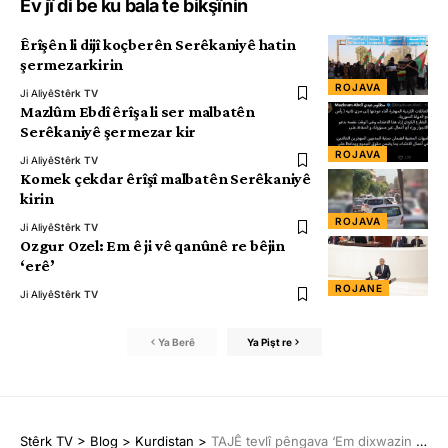
Ev jî di be ku bala te bikşînin
Êrîşên li dijî koçberên Serêkaniyê hatin
şermezarkirin
ROJAVA
Ji Aliyê
Stêrk TV
Mazlûm Ebdî êrîşa li ser malbatên
Serêkaniyê şermezar kir
ROJAVA
Ji Aliyê
Stêrk TV
Komek çekdar êrîşî malbatên Serêkaniyê
kirin
ROJAVA
Ji Aliyê
Stêrk TV
Ozgur Ozel: Em ê ji vê qanûnê re bêjin
‘erê’
ROJANE
Ji Aliyê
Stêrk TV
Ya Berê
Ya Pişt re
Stêrk TV
>
Blog
>
Kurdistan
>
TAJÊ tevlî pêngava ‘Em dixwazin Abdullah Ocalan bibînin’ bû