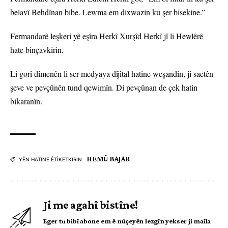
belavî Behdînan bibe. Lewma em dixwazin ku şer bisekine.”
Fermandarê leşkeri yê eşîra Herkî Xurşîd Herkî jî li Hewlêrê
hate binçavkirin.
Li gorî dîmenên li ser medyaya dîjîtal hatine weşandin, ji saetên
şeve ve pevçûnên tund qewimîn. Di pevçûnan de çek hatin
bikaranîn.
HEMÛ BAJAR
YÊN HATINE ÊTÎKETKIRIN
Ji me agahî bistîne!
Eger tu bibî abone em ê nûçeyên lezgîn yekser ji maîla