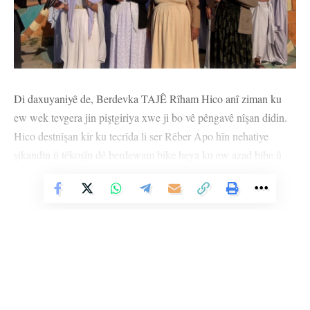
Di daxuyaniyê de, Berdevka TAJÊ Rîham Hico anî ziman ku
ew wek tevgera jin piştgiriya xwe ji bo vê pêngavê nîşan didin.
Hico destnîşan kir ku tecrîda li ser Rêber Apo hîn nehatiye
şikandin û têkoşîn dê berdewam bike heya ku ew azad bibe û
got, “Bi vê armancê, TAJÊ pêngava ‘Rêber Apo bixwîne û bide
xwendin’ da destpêkirin, ku armanca wê belavkirina fikir û
Vê Nûçeyê Bixwîne
ramanên Ocalan e. Wek jinên Êzidî daxwaza me şikandina
tecrîda li ser Rêber Apo û pêkanîna azadiya wî ye. Azadiya
fîzîkî ya Rêber Apo azadiya me jinên Êzidî ye.”
DAYIKÊN ŞEHÎDAN DAXWAZA DÎTINA RÊBER APO
DIKIN