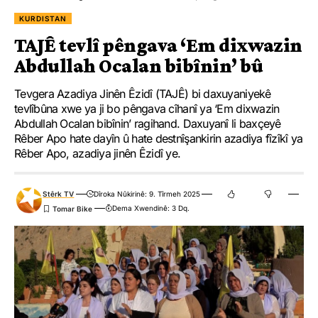
KURDISTAN
TAJÊ tevlî pêngava ‘Em dixwazin
Abdullah Ocalan bibînin’ bû
Tevgera Azadiya Jinên Êzidî (TAJÊ) bi daxuyaniyekê
tevlîbûna xwe ya ji bo pêngava cîhanî ya ‘Em dixwazin
Abdullah Ocalan bibînin’ ragihand. Daxuyanî li baxçeyê
Rêber Apo hate dayîn û hate destnîşankirin azadiya fîzîkî ya
Rêber Apo, azadiya jinên Êzidî ye.
Stêrk TV
Dîroka Nûkirinê: 9. Tîrmeh 2025
Dema Xwendinê: 3 Dq.