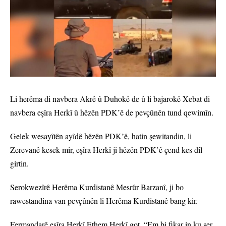
Li herêma di navbera Akrê û Duhokê de û li bajarokê Xebat di
navbera eşîra Herkî û hêzên PDK’ê de pevçûnên tund qewimîn.
Gelek wesayîtên ayîdê hêzên PDK’ê, hatin şewitandin, li
Zerevanê kesek mir, eşîra Herkî ji hêzên PDK’ê çend kes dîl
girtin.
Serokwezîrê Herêma Kurdistanê Mesrûr Barzanî, ji bo
rawestandina van pevçûnên li Herêma Kurdistanê bang kir.
Fermandarê eşîra Herkî Ethem Herkî got, “Em bi fikar in ku şer