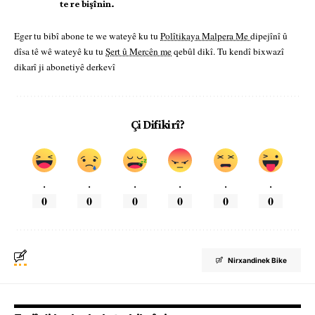
te re bişînin.
Eger tu bibî abone te we wateyê ku tu
Polîtikaya Malpera Me
dipejînî û
dîsa tê wê wateyê ku tu
Şert û Mercên me
qebûl dikî. Tu kendî bixwazî
dikarî ji abonetiyê derkevî
Çi Difikirî?
.
.
.
.
.
.
0
0
0
0
0
0
Nirxandinek Bike