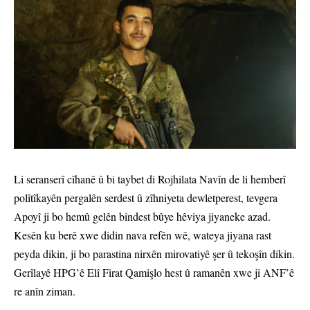
Li seranserî cîhanê û bi taybet di Rojhilata Navîn de li hemberî
polîtîkayên pergalên serdest û zîhniyeta dewletperest, tevgera
Apoyî ji bo hemû gelên bindest bûye hêviya jiyaneke azad.
Kesên ku berê xwe didin nava refên wê, wateya jiyana rast
peyda dikin, ji bo parastina nirxên mirovatiyê şer û tekoşîn dikin.
Gerîlayê HPG’ê Elî Firat Qamişlo hest û ramanên xwe ji ANF’ê
re anîn ziman.