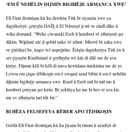
‘EM Ê NEHÊLIN DIJMIN BIGIHÊJE ARMANCA XWE’
Elî Firat destnîşan kir ku dewleta Tirk bi siyaseta xwe ya
dagirkeriyê, çeteyên DAÎŞ û El Nûsrayê ji nû ve zindî dike û
wiha domand: “Weke ciwanekî Ereb li hemberî vê zîhniyetê şer
dikim. Wijdanê me jî qebûl nake vê zilmê. Mirovê bi xaka xwe
ve girêdayî be, teqez wê nepejirîne. Êrîşên dagirkeriya Tirk ên li
ser çiyayên Kurdistanê û gerîlayên wê kîn di dilê me de ava
kiriye. Dijmin kêlî bi kêlî di nava hewldana tinekirina me de ye.
Lewra em çiqas têbikoşin em ê ewqasî azad bibin û em ê nehêlin
dijimin bigihêje armanca xwe. Kurd û Ereb mil bi mil me li
hemberî çeteyan şer kirin. Bi yekîtiya ku me bi hev re ava kir,
me ev zîhniyeta tarî têk bir.”
BI HÊZA FELSEFEYA RÊBER APO TÊDIKOŞIN
Gerîla Elî Firat destnîşan kir ku jiyana bi rûmet û azadiyê di