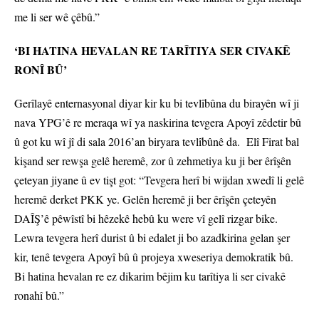
me li ser wê çêbû.”
‘BI HATINA HEVALAN RE TARÎTIYA SER CIVAKÊ
RONÎ BÛ’
Gerîlayê enternasyonal diyar kir ku bi tevlîbûna du birayên wî ji
nava YPG’ê re meraqa wî ya naskirina tevgera Apoyî zêdetir bû
û got ku wî jî di sala 2016’an biryara tevlîbûnê da. Elî Firat bal
kişand ser rewşa gelê heremê, zor û zehmetiya ku ji ber êrîşên
çeteyan jiyane û ev tişt got: “Tevgera herî bi wijdan xwedî li gelê
heremê derket PKK ye. Gelên heremê ji ber êrîşên çeteyên
DAÎŞ’ê pêwîstî bi hêzekê hebû ku were vî gelî rizgar bike.
Lewra tevgera herî durist û bi edalet ji bo azadkirina gelan şer
kir, tenê tevgera Apoyî bû û projeya xweseriya demokratik bû.
Bi hatina hevalan re ez dikarim bêjim ku tarîtiya li ser civakê
ronahî bû.”