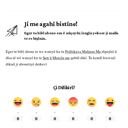
Ji me agahî bistîne!
Eger tu bibî abone em ê nûçeyên lezgîn yekser ji maîla
te re bişînin.
Eger tu bibî abone te we wateyê ku tu
Polîtikaya Malpera Me
dipejînî û
dîsa tê wê wateyê ku tu
Şert û Mercên me
qebûl dikî. Tu kendî bixwazî
dikarî ji abonetiyê derkevî
Çi Difikirî?
.
.
.
.
.
.
0
0
0
0
0
0