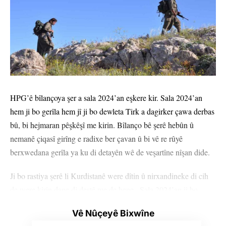
HPG’ê bîlançoya şer a sala 2024’an eşkere kir. Sala 2024’an
hem ji bo gerîla hem jî ji bo dewleta Tirk a dagirker çawa derbas
bû, bi hejmaran pêşkêşî me kirin. Bîlanço bê şerê hebûn û
nemanê çiqasî girîng e radixe ber çavan û bi vê re rûyê
berxwedana gerîla ya ku di detayên wê de veşartîne nîşan dide.
Ji bo rastiya şerê li Kurdistanê were dîtin û nirxandineke di cih
de were kirin dane di destê me de hene . Sala 2024’an ji bo
HPG’ê tijî nûbûnên taktîkî û gavên stratejîk bû. Ev yek hem
Vê Nûçeyê Bixwîne
dagirkeran matmayî hişt û hem jî tirsand. Dagriker bi qasî ditirse