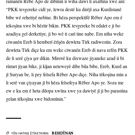
ramanên Rêbe Apo de dibînin û wiha dawî li axaftina xwe anî:
“PKK tevgereke cidî ye, lewra destê ku dirêjî axa Kurdistanê
bibe wê rehetiyê nebîne. Bi hêza perspektîfê Rêber Apo em ê
tekoşîna xwe bi hêztir bikin. PKK tevgereke bi edalet e ji bo
azadiya gel derketiye, ji bo wê ti carî tine nabe. Em niha weke
ciwanên Ereb li hemberî êrîşên dewleta Tirk radiwestin. Zora
dewleta Tirk diçe ku em weke ciwanên Ereb di nava refên PKK
de li serê çiya şer dikin. Mirovê ku dixwaze jiyaneke azad û bi
rûmet jiyan bike, ji kîjan neteweyê dibe bila bibe, Ereb, Kurd an
jî Suryan be, li pey felsefa Rêber Apo diçe. Niha têkoşîna min a
li serê van çiyayan jî bi hêza felsefeya Rêber Apo ye. Soza me
ew e ku em ê heta dilopa xwîna xwe ya dawiyê jî ji bo parastina
gelan têkoşîna xwe bidomînin.”
BEHDÎNAN
YÊN HATINE ÊTÎKETKIRIN