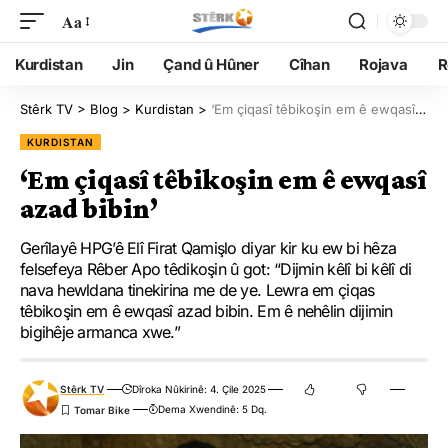
Aa
Kurdistan
Jin
Çand û Hûner
Cîhan
Rojava
R
Stêrk TV
>
Blog
>
Kurdistan
>
‘Em çiqasî têbikoşin em ê ewqasî azad bibin’
KURDISTAN
‘Em çiqasî têbikoşin em ê ewqasî
azad bibin’
Gerîlayê HPG’ê Elî Firat Qamişlo diyar kir ku ew bi hêza
felsefeya Rêber Apo têdikoşin û got: “Dijmin kêlî bi kêlî di
nava hewldana tinekirina me de ye. Lewra em çiqas
têbikoşin em ê ewqasî azad bibin. Em ê nehêlin dijimin
bigihêje armanca xwe.”
Stêrk TV
Dîroka Nûkirinê: 4. Çile 2025
Dema Xwendinê: 5 Dq.