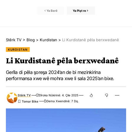
Ya Berê
Ya Pişt re
Stêrk TV
>
Blog
>
Kurdistan
>
Li Kurdistanê pêla berxwedanê
KURDISTAN
Li Kurdistanê pêla berxwedanê
Gerîla di pêla şoreşa 2024’an de bi mezinkirina
performansa xwe wê mohra xwe li sala 2025’an bixe.
Stêrk TV
Dîroka Nûkirinê: 4. Çile 2025
Dema Xwendinê: 7 Dq.