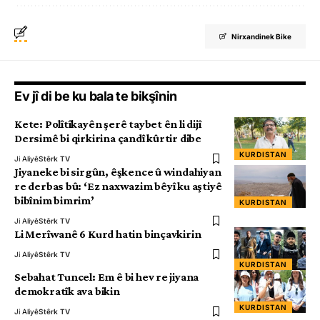
Nirxandinek Bike
Ev jî di be ku bala te bikşînin
Kete: Polîtîkayên şerê taybet ên li dijî
Dersimê bi qirkirina çandî kûrtir dibe
KURDISTAN
Ji Aliyê
Stêrk TV
Jiyaneke bi sirgûn, êşkence û windahiyan
re derbas bû: ‘Ez naxwazim bêyî ku aştiyê
bibînim bimrim’
KURDISTAN
Ji Aliyê
Stêrk TV
Li Merîwanê 6 Kurd hatin binçavkirin
Ji Aliyê
Stêrk TV
KURDISTAN
Sebahat Tuncel: Em ê bi hev re jiyana
demokratîk ava bikin
KURDISTAN
Ji Aliyê
Stêrk TV