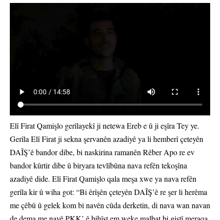
Elî Firat Qamişlo gerîlayekî ji netewa Ereb e û ji eşîra Tey ye.
Gerîla Elî Firat ji sekna şervanên azadiyê ya li hemberî çeteyên
DAÎŞ’ê bandor dibe, bi naskirina ramanên Rêber Apo re ev
bandor kûrtir dibe û biryara tevlîbûna nava refên tekoşîna
azadiyê dide. Elî Firat Qamişlo qala meşa xwe ya nava refên
gerîla kir û wiha got: “Bi êrîşên çeteyên DAÎŞ’ê re şer li herêma
me çêbû û gelek kom bi navên cûda derketin, di nava wan navan
de dema me navê PKK’ ê bihîst em weke malbat bi giştî meraqa