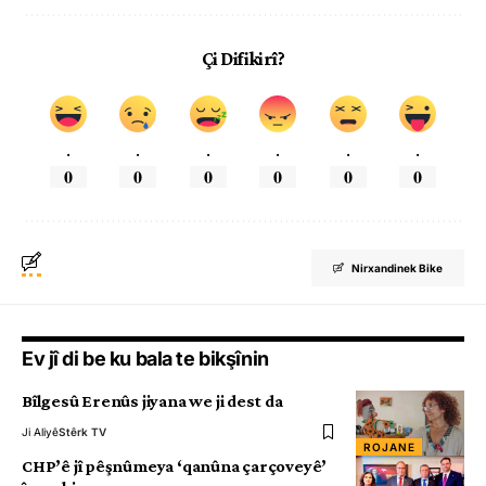
Çi Difikirî?
.
.
.
.
.
.
0
0
0
0
0
0
Nirxandinek Bike
Ev jî di be ku bala te bikşînin
Bîlgesû Erenûs jiyana we ji dest da
Ji Aliyê
Stêrk TV
ROJANE
CHP’ê jî pêşnûmeya ‘qanûna çarçoveyê’