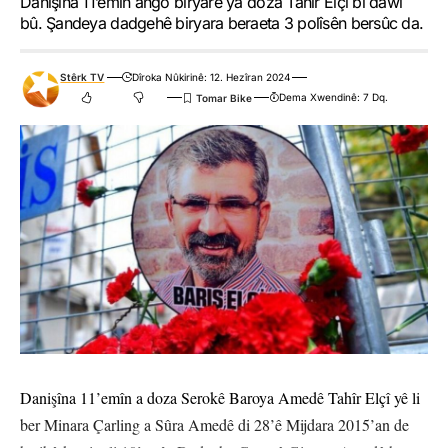
Danişîna 11’emîn ango biryarê ya doza Tahir Elçî bi dawî
bû. Şandeya dadgehê biryara beraeta 3 polîsên bersûc da.
Stêrk TV
Dîroka Nûkirinê: 12. Hezîran 2024
Dema Xwendinê: 7 Dq.
Danişîna 11’emîn a doza Serokê Baroya Amedê Tahîr Elçî yê li
ber Minara Çarling a Sûra Amedê di 28’ê Mijdara 2015’an de