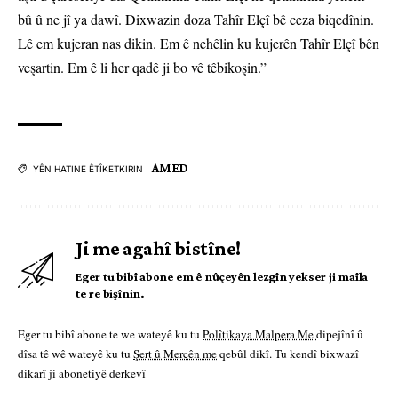
bû û ne jî ya dawî. Dixwazin doza Tahîr Elçî bê ceza biqedînin.
Lê em kujeran nas dikin. Em ê nehêlin ku kujerên Tahîr Elçî bên
veşartin. Em ê li her qadê ji bo vê têbikoşin.”
AMED
YÊN HATINE ÊTÎKETKIRIN
Ji me agahî bistîne!
Eger tu bibî abone em ê nûçeyên lezgîn yekser ji maîla
te re bişînin.
Eger tu bibî abone te we wateyê ku tu
Polîtikaya Malpera Me
dipejînî û
dîsa tê wê wateyê ku tu
Şert û Mercên me
qebûl dikî. Tu kendî bixwazî
dikarî ji abonetiyê derkevî