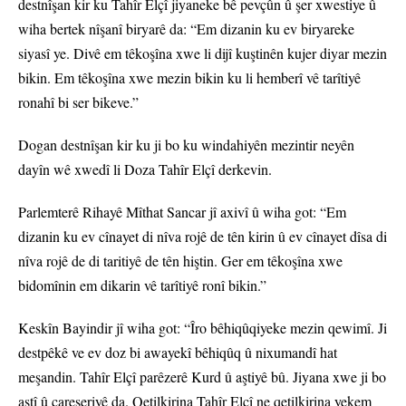
destnîşan kir ku Tahîr Elçî jiyaneke bê pevçûn û şer xwestiye û
wiha bertek nîşanî biryarê da: “Em dizanin ku ev biryareke
siyasî ye. Divê em têkoşîna xwe li dijî kuştinên kujer diyar mezin
bikin. Em têkoşîna xwe mezin bikin ku li hemberî vê tarîtiyê
ronahî bi ser bikeve.”
Dogan destnîşan kir ku ji bo ku windahiyên mezintir neyên
dayîn wê xwedî li Doza Tahîr Elçî derkevin.
Parlemterê Rihayê Mîthat Sancar jî axivî û wiha got: “Em
dizanin ku ev cînayet di nîva rojê de tên kirin û ev cînayet dîsa di
nîva rojê de di taritiyê de tên hiştin. Ger em têkoşîna xwe
bidomînin em dikarin vê tarîtiyê ronî bikin.”
Keskîn Bayindir jî wiha got: “Îro bêhiqûqiyeke mezin qewimî. Ji
destpêkê ve ev doz bi awayekî bêhiqûq û nixumandî hat
meşandin. Tahîr Elçî parêzerê Kurd û aştiyê bû. Jiyana xwe ji bo
aştî û çareseriyê da. Qetilkirina Tahîr Elçî ne qetilkirina yekem