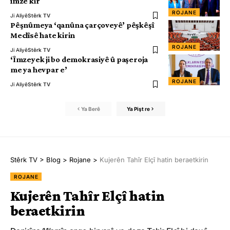
îmze kir
ROJANE
Ji Aliyê
Stêrk TV
Pêşnûmeya ‘qanûna çarçoveyê’ pêşkêşî
Meclîsê hate kirin
ROJANE
Ji Aliyê
Stêrk TV
‘Îmzeyek ji bo demokrasiyê û paşeroja
me ya hevpar e’
ROJANE
Ji Aliyê
Stêrk TV
Ya Berê
Ya Pişt re
Stêrk TV
>
Blog
>
Rojane
>
Kujerên Tahîr Elçî hatin beraetkirin
ROJANE
Kujerên Tahîr Elçî hatin
beraetkirin