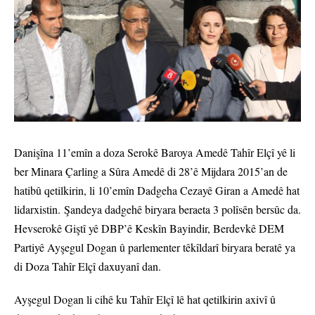
Danişîna 11’emîn a doza Serokê Baroya Amedê Tahîr Elçî yê li
ber Minara Çarling a Sûra Amedê di 28’ê Mijdara 2015’an de
hatibû qetilkirin, li 10’emîn Dadgeha Cezayê Giran a Amedê hat
lidarxistin. Şandeya dadgehê biryara beraeta 3 polîsên bersûc da.
Hevserokê Giştî yê DBP’ê Keskîn Bayindir, Berdevkê DEM
Partiyê Ayşegul Dogan û parlementer têkîldarî biryara beratê ya
di Doza Tahîr Elçî daxuyanî dan.
Ayşegul Dogan li cihê ku Tahîr Elçî lê hat qetilkirin axivî û