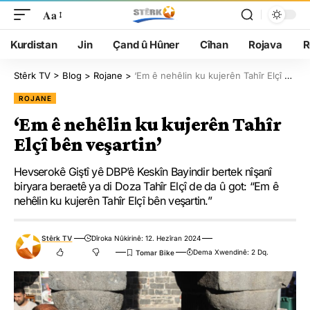
Aa
Kurdistan
Jin
Çand û Hûner
Cîhan
Rojava
R
Stêrk TV
>
Blog
>
Rojane
>
‘Em ê nehêlin ku kujerên Tahîr Elçî bên veşartin’
ROJANE
‘Em ê nehêlin ku kujerên Tahîr
Elçî bên veşartin’
Hevserokê Giştî yê DBP’ê Keskîn Bayindir bertek nîşanî
biryara beraetê ya di Doza Tahîr Elçî de da û got: “Em ê
nehêlin ku kujerên Tahîr Elçî bên veşartin.”
Stêrk TV
Dîroka Nûkirinê: 12. Hezîran 2024
Dema Xwendinê: 2 Dq.