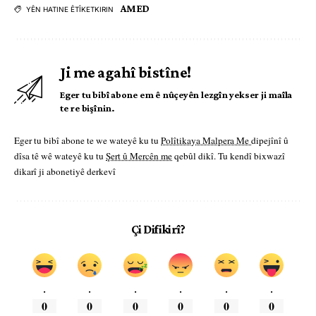
AMED
YÊN HATINE ÊTÎKETKIRIN
Ji me agahî bistîne!
Eger tu bibî abone em ê nûçeyên lezgîn yekser ji maîla
te re bişînin.
Eger tu bibî abone te we wateyê ku tu
Polîtikaya Malpera Me
dipejînî û
dîsa tê wê wateyê ku tu
Şert û Mercên me
qebûl dikî. Tu kendî bixwazî
dikarî ji abonetiyê derkevî
Çi Difikirî?
.
.
.
.
.
.
0
0
0
0
0
0