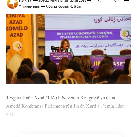
Stêrk TV
Dîroka Nûkirinê: 28. Gulan 2025
Dema Xwendinê: 5 Dq.
Tevgera Jinên Azad (TJA) li Navenda Kongreyê ya Çand
Amedê Konferansa Parlamenterên Jin ên Kurd a 1’emîn lidar
xist.
Konferans bi dirûşma ‘Em siyasetê demokratîk bikin, civaka
demokratîk ava bikin’ pêk hat.