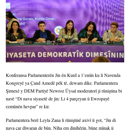
Konferansa Parlamenterên Jin ên Kurd a 1’emîn ku li Navenda
Kongreyê ya Çand Amedê pêk tê, dewam dike. Parlamentera
Şirnexê y DEM Partiyê Newroz Ûysal moderatorî ji rûniştina bi
navê “Di nava siyasetê de jin: Li 4 parçeyan û Ewropayê
ezmûnên hevpar” re kir.
Parlamentera berê Leyla Zana li rûniştinê axivî û got, “Jin di
nava çar dîwaran de bûn. Niha em dinihêrin, bûne mînak ji