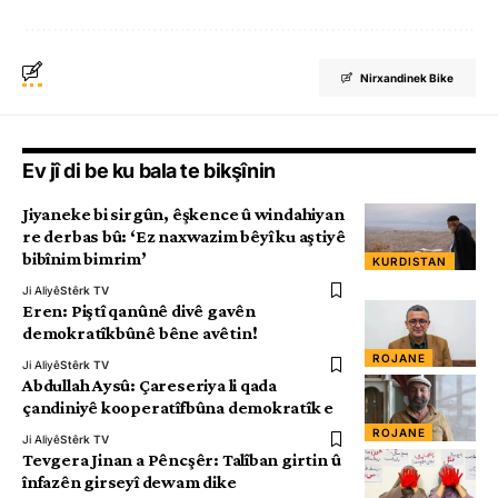
Nirxandinek Bike
Ev jî di be ku bala te bikşînin
Jiyaneke bi sirgûn, êşkence û windahiyan
re derbas bû: ‘Ez naxwazim bêyî ku aştiyê
bibînim bimrim’
KURDISTAN
Ji Aliyê
Stêrk TV
Eren: Piştî qanûnê divê gavên
demokratîkbûnê bêne avêtin!
ROJANE
Ji Aliyê
Stêrk TV
Abdullah Aysû: Çareseriya li qada
çandiniyê kooperatîfbûna demokratîk e
ROJANE
Ji Aliyê
Stêrk TV
Tevgera Jinan a Pêncşêr: Talîban girtin û
înfazên girseyî dewam dike