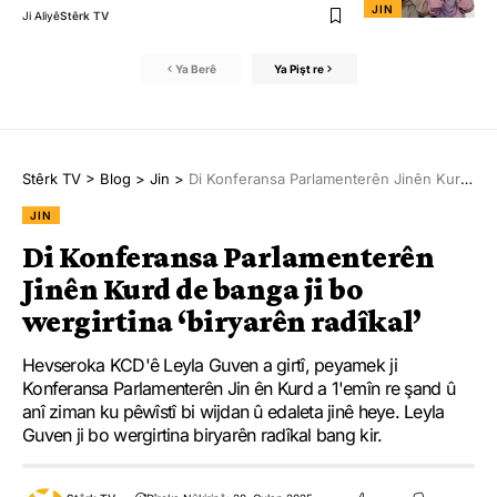
JIN
Ji Aliyê
Stêrk TV
Ya Berê
Ya Pişt re
Stêrk TV
>
Blog
>
Jin
>
Di Konferansa Parlamenterên Jinên Kurd de banga ji bo wergirtina ‘biryarên radîkal’
JIN
Di Konferansa Parlamenterên
Jinên Kurd de banga ji bo
wergirtina ‘biryarên radîkal’
Hevseroka KCD'ê Leyla Guven a girtî, peyamek ji
Konferansa Parlamenterên Jin ên Kurd a 1'emîn re şand û
anî ziman ku pêwîstî bi wijdan û edaleta jinê heye. Leyla
Guven ji bo wergirtina biryarên radîkal bang kir.