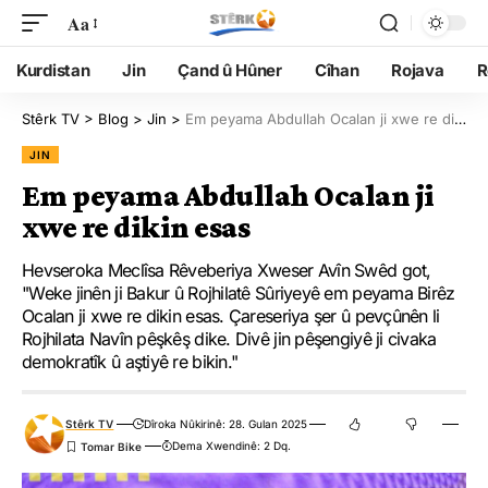
Aa
Kurdistan
Jin
Çand û Hûner
Cîhan
Rojava
R
Stêrk TV
>
Blog
>
Jin
>
Em peyama Abdullah Ocalan ji xwe re dikin esas
JIN
Em peyama Abdullah Ocalan ji
xwe re dikin esas
Hevseroka Meclîsa Rêveberiya Xweser Avîn Swêd got,
"Weke jinên ji Bakur û Rojhilatê Sûriyeyê em peyama Birêz
Ocalan ji xwe re dikin esas. Çareseriya şer û pevçûnên li
Rojhilata Navîn pêşkêş dike. Divê jin pêşengiyê ji civaka
demokratîk û aştiyê re bikin."
Stêrk TV
Dîroka Nûkirinê: 28. Gulan 2025
Dema Xwendinê: 2 Dq.