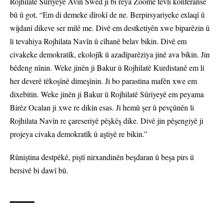
Rojhilatê Sûriyeyê Avîn Swêd jî bi rêya Zoomê tevlî konferansê
bû û got, “Em di demeke dîrokî de ne. Berpirsyariyeke exlaqî û
wijdanî dikeve ser milê me. Divê em destketiyên xwe biparêzin û
li tevahiya Rojhilata Navîn û cîhanê belav bikin. Divê em
civakeke demokratîk, ekolojîk û azadîparêziya jinê ava bikin. Jin
bêdeng nînin. Weke jinên ji Bakur û Rojhilatê Kurdistanê em li
her deverê têkoşînê dimeşînin. Ji bo parastina mafên xwe em
dixebitin. Weke jinên ji Bakur û Rojhilatê Sûriyeyê em peyama
Birêz Ocalan ji xwe re dikin esas. Ji hemû şer û pevçûnên li
Rojhilata Navîn re çareseriyê pêşkêş dike. Divê jin pêşengiyê ji
projeya civaka demokratîk û aştiyê re bikin.”
Rûniştina destpêkê, piştî nirxandinên beşdaran û beşa pirs û
bersivê bi dawî bû.