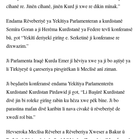
cîhanê re. Jinên cîhanê, jinên Kurd ji xwe re dikin mînak.”
Endama Rêveberiyê ya Yekîtiya Parlamenteran a kurdistanê
Semîra Goran a ji Herêma Kurdistanê ya Federe tevlî konferansê
bû, got “Yekîtî deriyekî girîng e. Serketinê ji konferanse re
dixwazim.”
Ji Parlamenta Iraqê Kurda Emer jî hêviya xwe ya ji bo aştiyê ya
li Tirkiyeyê û çareseriya pirsgirêkan li Meclîsê anî ziman.
Ji beşdarên konferansê endama Yekîtiya Parlamenterên
Kurdistanê Kurdistan Pirdawid jî got, “Li Başûrê Kurdistanê
divê jin bi roleke girîng rabin ku hêza xwe pêk bîne. Ji bo
parastina mafan divê karibin li nava civakê û rêveberiyê de
xwedî rol bin.”
Hevseroka Meclîsa Rêveber a Rêveberiya Xweser a Bakur û