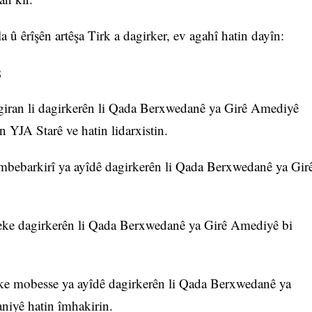
a û êrîşên artêşa Tirk a dagirker, ev agahî hatin dayîn:
;
 giran li dagirkerên li Qada Berxwedanê ya Girê Amediyê
ên YJA Starê ve hatin lidarxistin.
ombebarkirî ya ayîdê dagirkerên li Qada Berxwedanê ya Gir
oreke dagirkerên li Qada Berxwedanê ya Girê Amediyê bi
eke mobesse ya ayîdê dagirkerên li Qada Berxwedanê ya
niyê hatin îmhakirin.