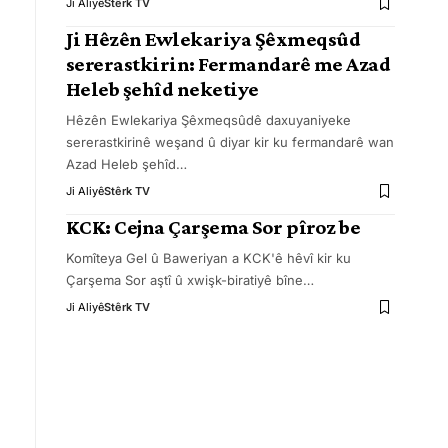
Ji Aliyê
Stêrk TV
Ji Hêzên Ewlekariya Şêxmeqsûd
sererastkirin: Fermandarê me Azad
Heleb şehîd neketiye
Hêzên Ewlekariya Şêxmeqsûdê daxuyaniyeke
sererastkirinê weşand û diyar kir ku fermandarê wan
Azad Heleb şehîd
…
Ji Aliyê
Stêrk TV
KCK: Cejna Çarşema Sor pîroz be
Komîteya Gel û Baweriyan a KCK'ê hêvî kir ku
Çarşema Sor aştî û xwişk-biratiyê bîne
…
Ji Aliyê
Stêrk TV