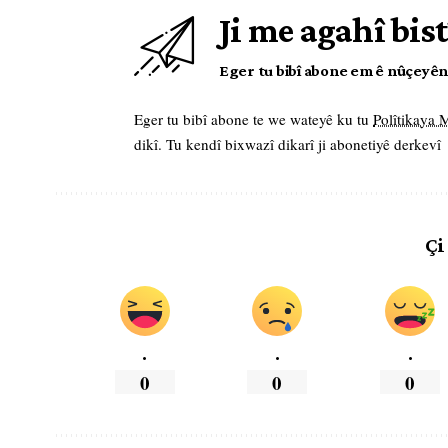
Ji me agahî bist
Eger tu bibî abone em ê nûçeyên l
Eger tu bibî abone te we wateyê ku tu
Polîtikaya
dikî. Tu kendî bixwazî dikarî ji abonetiyê derkevî
Çi
.
.
.
0
0
0