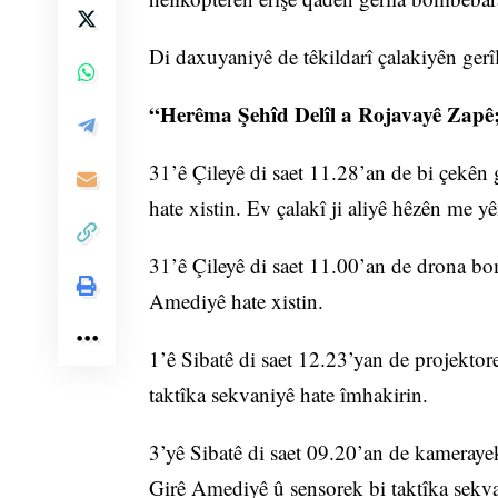
Di daxuyaniyê de têkildarî çalakiyên gerîl
“Herêma Şehîd Delîl a Rojavayê Zapê
31’ê Çileyê di saet 11.28’an de bi çekên
hate xistin. Ev çalakî ji aliyê hêzên me y
31’ê Çileyê di saet 11.00’an de drona b
Amediyê hate xistin.
1’ê Sibatê di saet 12.23’yan de projekt
taktîka sekvaniyê hate îmhakirin.
3’yê Sibatê di saet 09.20’an de kameray
Girê Amediyê û sensorek bi taktîka sekva