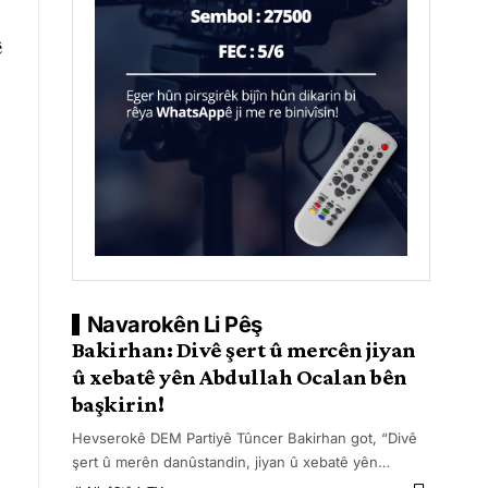
ê
Navarokên Li Pêş
Bakirhan: Divê şert û mercên jiyan
û xebatê yên Abdullah Ocalan bên
başkirin!
Hevserokê DEM Partiyê Tûncer Bakirhan got, “Divê
şert û merên danûstandin, jiyan û xebatê yên
…