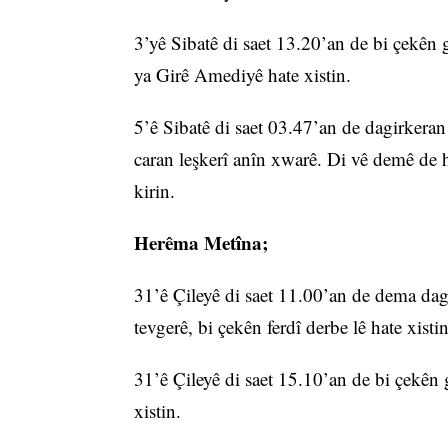
3’yê Sibatê di saet 13.20’an de bi çekên
ya Girê Amediyê hate xistin.
5’ê Sibatê di saet 03.47’an de dagirker
caran leşkerî anîn xwarê. Di vê demê de 
kirin.
Herêma Metîna;
31’ê Çileyê di saet 11.00’an de dema dag
tevgerê, bi çekên ferdî derbe lê hate xisti
31’ê Çileyê di saet 15.10’an de bi çekên
xistin.