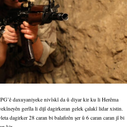
’ê daxuyaniyeke nivîskî da û diyar kir ku li Herêma
îneyên gerîla li dijî dagirkeran gelek çalakî lidar xistin.
ta dagirker 28 caran bi balafirên şer û 6 caran caran jî bi
an kir.