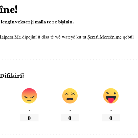
îne!
ezgîn yekser ji maîla te re bişînin.
 Malpera Me
dipejînî û dîsa tê wê wateyê ku tu
Şert û Mercên me
qebûl
 Difikirî?
.
.
.
0
0
0