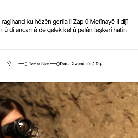
ihand ku hêzên gerîla li Zap û Metînayê li dijî
in û di encamê de gelek kel û pelên leşkerî hatin
Dema Xwendinê: 4 Dq.