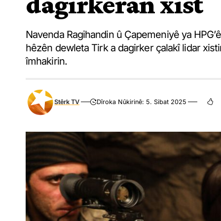
dagirkeran xist
Navenda Ragihandin û Çapemeniyê ya HPG’ê rag
hêzên dewleta Tirk a dagirker çalakî lidar xist
îmhakirin.
Stêrk TV
Dîroka Nûkirinê: 5. Sibat 2025