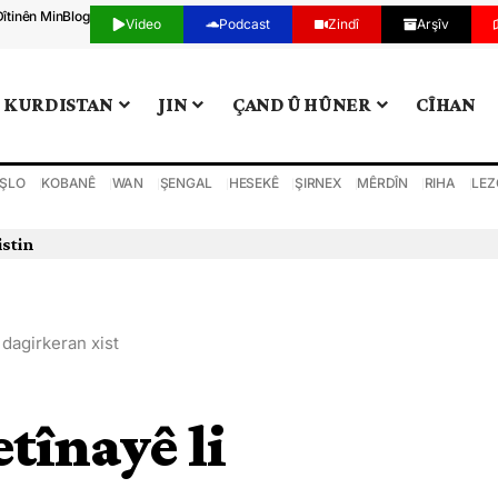
Dîtinên Min
Blog
Video
Podcast
Zindî
Arşîv
KURDISTAN
JIN
ÇAND Û HÛNER
CÎHAN
ŞLO
KOBANÊ
WAN
ŞENGAL
HESEKÊ
ŞIRNEX
MÊRDÎN
RIHA
LEZ
 dagirkeran xist
etînayê li