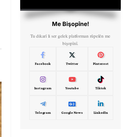
HD
00:00
Me Bişopîne!
Tu dikarî li ser gelek platforman rûpelên me
bişopînî.
Facebook
Twitter
Pinterest
Instagram
Youtube
Tiktok
Telegram
Google News
LinkedIn