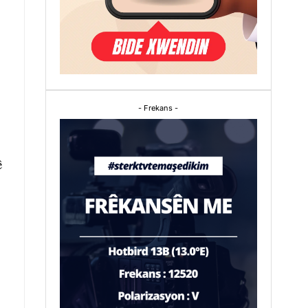
- Frekans -
ê