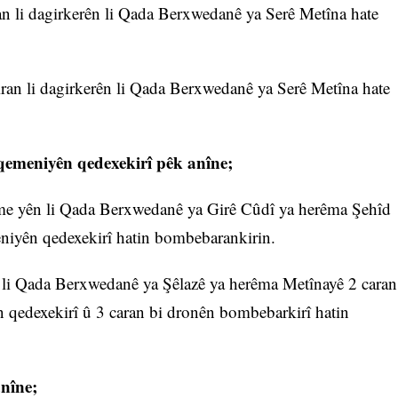
ran li dagirkerên li Qada Berxwedanê ya Serê Metîna hate
giran li dagirkerên li Qada Berxwedanê ya Serê Metîna hate
eqemeniyên qedexekirî pêk anîne;
n me yên li Qada Berxwedanê ya Girê Cûdî ya herêma Şehîd
eniyên qedexekirî hatin bombebarankirin.
n li Qada Berxwedanê ya Şêlazê ya herêma Metînayê 2 caran
n qedexekirî û 3 caran bi dronên bombebarkirî hatin
anîne;