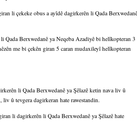
 giran li çekeke obus a ayîdê dagirkerên li Qada Berxwedan
an li Qada Berxwedanê ya Neqeba Azadiyê bi helîkopteran 3
hêzên me bi çekên giran 5 caran mudaxileyî helîkopteran
irkerên li Qada Berxwedanê ya Şêlazê ketin nava liv û
n, liv û tevgera dagirkeran hate rawestandin.
 giran li dagirkerên li Qada Berxwedanê ya Şêlazê hate