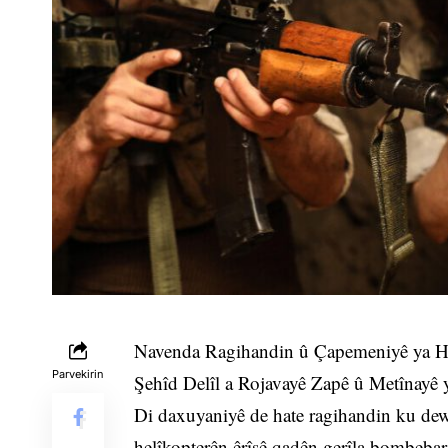
Navenda Ragihandin û Çapemeniyê ya HPG
Parvekirin
Şehîd Delîl a Rojavayê Zapê û Metînayê yek
Di daxuyaniyê de hate ragihandin ku dewle
helîkopterên êrîşê qadên gerîla bombebar