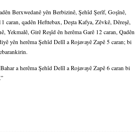
Qadên Berxwedanê yên Berbizinê, Şehîd Şerîf, Goşînê,
1 caran, qadên Hefttebax, Deşta Kafya, Zêvkê, Dêreşê,
nê, Yekmalê, Girê Reşîd ên herêma Garê 12 caran, Qadên
yê yên herêma Şehîd Delîl a Rojavayê Zapê 5 caran; bi
ebarankirin.
Bahar a herêma Şehîd Delîl a Rojavayê Zapê 6 caran bi
.”