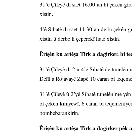
31’ê Çileyê di saet 16.00’an bi çekên gi
xistin.
4’ê Sibatê di saet 11.30’an de bi çekên 
xistin û derbe li çeperekî hate xistin.
Êrîşên ku artêşa Tirk a dagirker, bi t
31’ê Çileyê di 2 û 4’ê Sibatê de tunelê
Delîl a Rojavayê Zapê 10 caran bi teqem
31’ê Çileyê û 2’yê Sibatê tunelên me yê
bi çekên kîmyewî, 6 caran bi teqemeniyê
bombebarankirin.
Êrîşên ku artêşa Tirk a dagirker pêk 