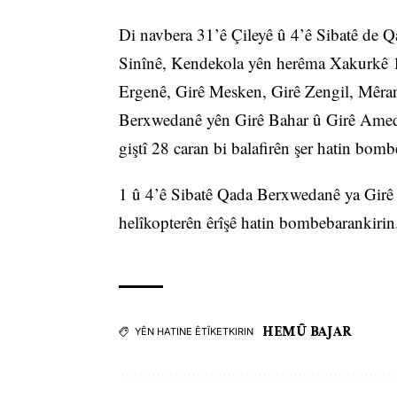
Di navbera 31’ê Çileyê û 4’ê Sibatê de 
Sinînê, Kendekola yên herêma Xakurkê 1
Ergenê, Girê Mesken, Girê Zengil, Mêra
Berxwedanê yên Girê Bahar û Girê Amedi
giştî 28 caran bi balafirên şer hatin bomb
1 û 4’ê Sibatê Qada Berxwedanê ya Girê 
helîkopterên êrîşê hatin bombebarankirin
HEMÛ BAJAR
YÊN HATINE ÊTÎKETKIRIN