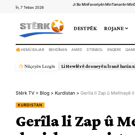
Ji Bo Min
Favoriyên Min
Tomarên Min
În, 7 Tebax 2026
DESTPÊK
ROJANE
HEMÛ BAJAR
BEHDÎNAN
AMED
STENBOL
ENQERE
QAMI
Nûçeyên Lezgîn
Stêrk TV
>
Blog
>
Kurdistan
>
Gerîla li Zap û Metînayê li
KURDISTAN
Gerîla li Zap û M