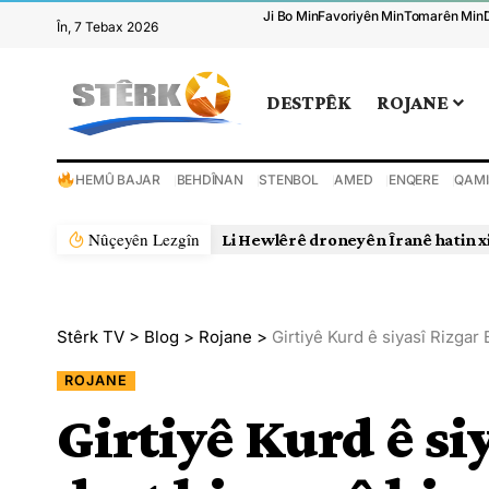
Ji Bo Min
Favoriyên Min
Tomarên Min
În, 7 Tebax 2026
DESTPÊK
ROJANE
HEMÛ BAJAR
BEHDÎNAN
STENBOL
AMED
ENQERE
QAMI
Nûçeyên Lezgîn
Li Hewlêrê droneyên Îranê hatin x
Stêrk TV
>
Blog
>
Rojane
>
Girtiyê Kurd ê siyasî Rizgar
ROJANE
Girtiyê Kurd ê si