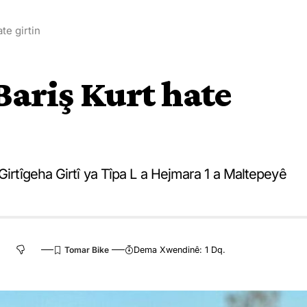
te girtin
ariş Kurt hate
Girtîgeha Girtî ya Tîpa L a Hejmara 1 a Maltepeyê
Dema Xwendinê: 1 Dq.