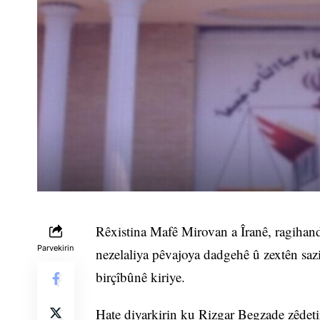
Rêxistina Mafê Mirovan a Îranê, ragihand
Parvekirin
nezelaliya pêvajoya dadgehê û zextên sazi
birçîbûnê kiriye.
Hate diyarkirin ku Rizgar Begzade zêdeti