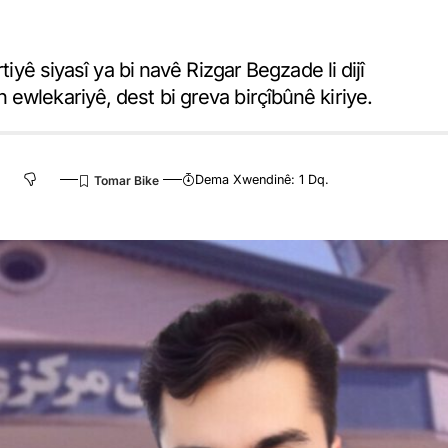
tiyê siyasî ya bi navê Rizgar Begzade li dijî
ewlekariyê, dest bi greva birçîbûnê kiriye.
Dema Xwendinê: 1 Dq.