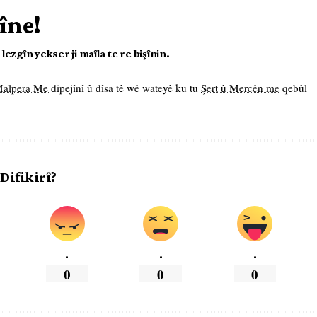
îne!
ezgîn yekser ji maîla te re bişînin.
 Malpera Me
dipejînî û dîsa tê wê wateyê ku tu
Şert û Mercên me
qebûl
 Difikirî?
.
.
.
0
0
0