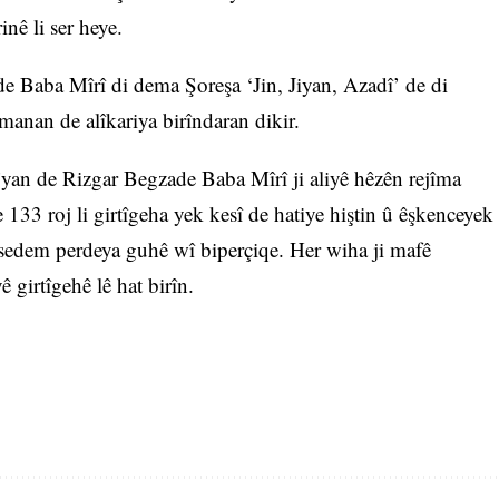
inê li ser heye.
de Baba Mîrî di dema Şoreşa ‘Jin, Jiyan, Azadî’ de di
manan de alîkariya birîndaran dikir.
yan de Rizgar Begzade Baba Mîrî ji aliyê hêzên rejîma
 133 roj li girtîgeha yek kesî de hatiye hiştin û êşkenceyek
û sedem perdeya guhê wî biperçiqe. Her wiha ji mafê
ê girtîgehê lê hat birîn.