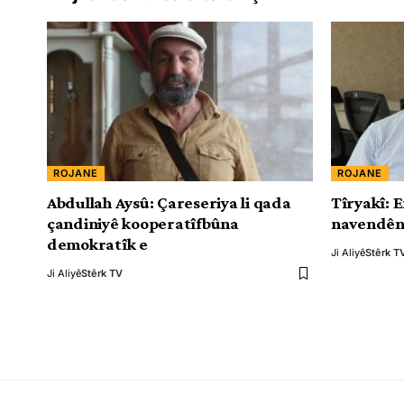
ROJANE
ROJANE
Abdullah Aysû: Çareseriya li qada
Tîryakî: 
çandiniyê kooperatîfbûna
navendên
demokratîk e
Ji Aliyê
Stêrk T
Ji Aliyê
Stêrk TV