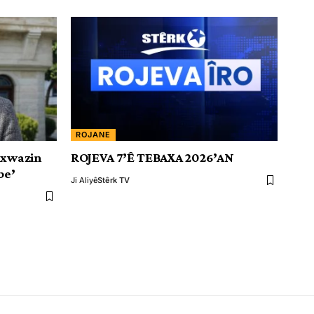
ROJANE
ixwazin
ROJEVA 7’Ê TEBAXA 2026’AN
be’
Ji Aliyê
Stêrk TV