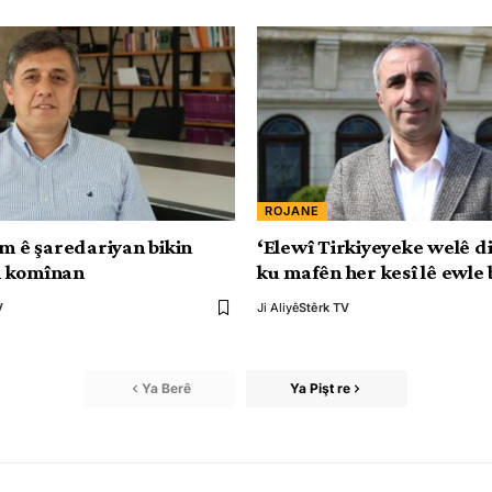
ROJANE
Em ê şaredariyan bikin
‘Elewî Tirkiyeyeke welê d
 komînan
ku mafên her kesî lê ewle 
V
Ji Aliyê
Stêrk TV
Ya Berê
Ya Pişt re