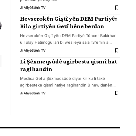
Ji Aliyê
Stêrk TV
Hevserokên Giştî yên DEM Partiyê:
Bila girtiyên Gezî bêne berdan
Hevserokên Giştî yên DEM Partiyê Tûncer Bakirhan
û Tulay Hatîmogûllari bi wesîleya sala 13'emîn a
…
Ji Aliyê
Stêrk TV
Li Şêxmeqsûdê agirbesta qismî hat
ragihandin
Meclîsa Gel a Şêxmeqsûdê diyar kir ku li taxê
agirbesteke qismî hatiye ragihandin û hewldanên
…
Ji Aliyê
Stêrk TV