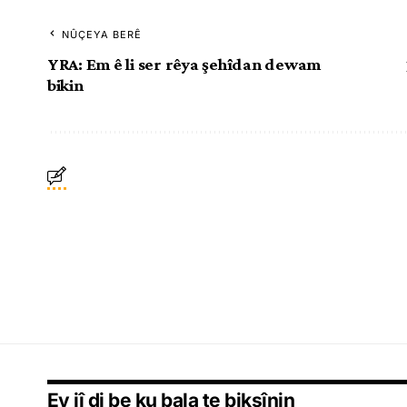
NÛÇEYA BERÊ
YRA: Em ê li ser rêya şehîdan dewam
bikin
Ev jî di be ku bala te bikşînin