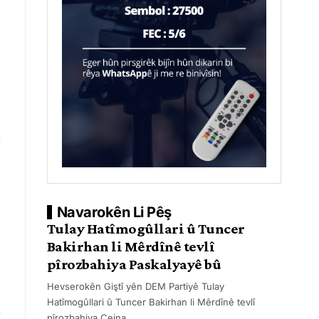
Navarokên Li Pêş
Tulay Hatîmogûllari û Tuncer
Bakirhan li Mêrdînê tevlî
pîrozbahiya Paskalyayê bû
Hevserokên Giştî yên DEM Partiyê Tulay
Hatîmogûllari û Tuncer Bakirhan li Mêrdînê tevlî
pîrozbahiya Cejna
…