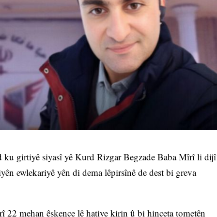
 ku girtiyê siyasî yê Kurd Rizgar Begzade Baba Mîrî li dijî
yên ewlekariyê yên di dema lêpirsînê de dest bi greva
rî 22 mehan êşkence lê hatiye kirin û bi hinceta tometên