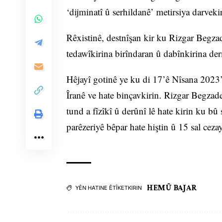
‘dijminatî û serhildanê’ metirsiya darvekir
Rêxistinê, destnîşan kir ku Rizgar Begza
tedawîkirina birîndaran û dabînkirina der
Hêjayî gotinê ye ku di 17’ê Nîsana 2023’
Îranê ve hate binçavkirin. Rizgar Begzade
tund a fîzîkî û derûnî lê hate kirin ku b
parêzeriyê bêpar hate hiştin û 15 sal cezay
HEMÛ BAJAR
YÊN HATINE ÊTÎKETKIRIN