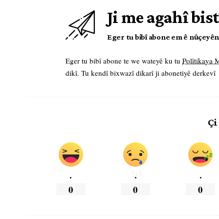
Ji me agahî bist
Eger tu bibî abone em ê nûçeyên l
Eger tu bibî abone te we wateyê ku tu
Polîtikaya
dikî. Tu kendî bixwazî dikarî ji abonetiyê derkevî
Çi
.
.
.
0
0
0