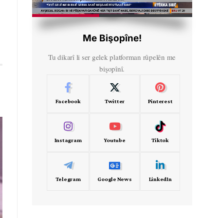
HD
00:32
Me Bişopîne!
Tu dikarî li ser gelek platforman rûpelên me
bişopînî.
Facebook
Twitter
Pinterest
Instagram
Youtube
Tiktok
Telegram
Google News
LinkedIn