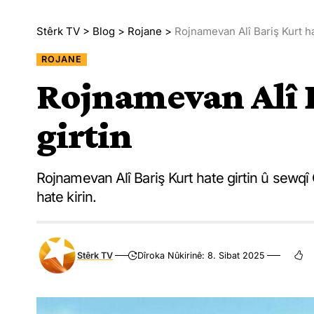
Stêrk TV
>
Blog
>
Rojane
>
Rojnamevan Alî Bariş Kurt ha
ROJANE
Rojnamevan Alî B
girtin
Rojnamevan Alî Bariş Kurt hate girtin û sewqî 
hate kirin.
Stêrk TV
Dîroka Nûkirinê: 8. Sibat 2025