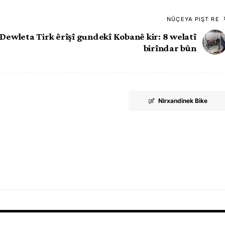
NÛÇEYA PIŞT RE
Dewleta Tirk êrîşî gundekî Kobanê kir: 8 welatî
birîndar bûn
Nirxandinek Bike