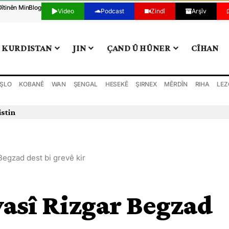
Dîtinên Min
Blog
Video
Podcast
Zindî
Arşîv
KURDISTAN
JIN
ÇAND Û HÛNER
CÎHAN
ŞLO
KOBANÊ
WAN
ŞENGAL
HESEKÊ
ŞIRNEX
MÊRDÎN
RIHA
LEZ
istin
 Begzad dest bi grevê kir
yasî Rizgar Begzad