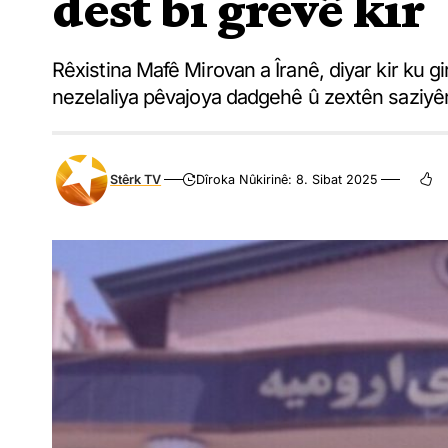
dest bi grevê kir
Rêxistina Mafê Mirovan a Îranê, diyar kir ku gir
nezelaliya pêvajoya dadgehê û zextên saziyên 
Stêrk TV
Dîroka Nûkirinê: 8. Sibat 2025