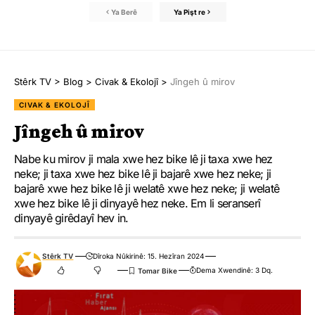
Ya Berê
Ya Pişt re
Stêrk TV
>
Blog
>
Civak & Ekolojî
>
Jîngeh û mirov
CIVAK & EKOLOJÎ
Jîngeh û mirov
Nabe ku mirov ji mala xwe hez bike lê ji taxa xwe hez
neke; ji taxa xwe hez bike lê ji bajarê xwe hez neke; ji
bajarê xwe hez bike lê ji welatê xwe hez neke; ji welatê
xwe hez bike lê ji dinyayê hez neke. Em li seranserî
dinyayê girêdayî hev in.
Stêrk TV
Dîroka Nûkirinê: 15. Hezîran 2024
Dema Xwendinê: 3 Dq.