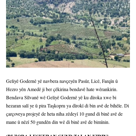
Geliyê Godernê yê navbera navçeyên Pasûr, Licê, Farqîn û
Hezro yên Amedê ji ber çêkirina bendavê hate wêrankirin.
Bendava Sîlvanê wê Geliyê Godernê yê ku dîroka xwe bi
hezaran salî ye û pira Taşkopru ya dîrokî di bin avê de bihêle. Di
çarçoveya projeyê de heta niha zêdeyî 10 gund di binê avê de
mane û nêzî 50 gundên din wê di binê avê de bimînin.