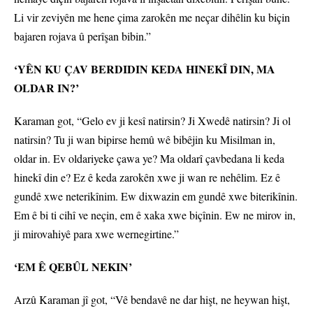
Li vir zeviyên me hene çima zarokên me neçar dihêlin ku biçin
bajaren rojava û perîşan bibin.”
‘YÊN KU ÇAV BERDIDIN KEDA HINEKÎ DIN, MA
OLDAR IN?’
Karaman got, “Gelo ev ji kesî natirsin? Ji Xwedê natirsin? Ji ol
natirsin? Tu ji wan bipirse hemû wê bibêjin ku Misilman in,
oldar in. Ev oldariyeke çawa ye? Ma oldarî çavbedana li keda
hinekî din e? Ez ê keda zarokên xwe ji wan re nehêlim. Ez ê
gundê xwe neterikînim. Ew dixwazin em gundê xwe biterikînin.
Em ê bi ti cihî ve neçin, em ê xaka xwe biçînin. Ew ne mirov in,
ji mirovahiyê para xwe wernegirtine.”
‘EM Ê QEBÛL NEKIN’
Arzû Karaman jî got, “Vê bendavê ne dar hişt, ne heywan hişt,