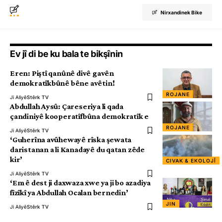
Nirxandinek Bike
Ev jî di be ku bala te bikşînin
Eren: Piştî qanûnê divê gavên
demokratîkbûnê bêne avêtin!
ROJANE
Ji Aliyê
Stêrk TV
Abdullah Aysû: Çareseriya li qada
çandiniyê kooperatîfbûna demokratîk e
ROJANE
Ji Aliyê
Stêrk TV
‘Guherîna avûhewayê rîska şewata
daristanan a li Kanadayê du qatan zêde
kir’
CIVAK & EKOLOJÎ
Ji Aliyê
Stêrk TV
‘Em ê dest ji daxwaza xwe ya ji bo azadiya
fîzîkî ya Abdullah Ocalan bernedin’
JIN
Ji Aliyê
Stêrk TV