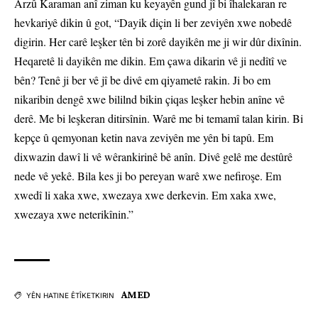
Arzû Karaman anî ziman ku keyayên gund jî bi îhalekaran re
hevkariyê dikin û got, “Dayik diçin li ber zeviyên xwe nobedê
digirin. Her carê leşker tên bi zorê dayikên me ji wir dûr dixînin.
Heqaretê li dayikên me dikin. Em çawa dikarin vê ji nedîtî ve
bên? Tenê ji ber vê jî be divê em qiyametê rakin. Ji bo em
nikaribin dengê xwe bililnd bikin çiqas leşker hebin anîne vê
derê. Me bi leşkeran ditirsînin. Warê me bi temamî talan kirin. Bi
kepçe û qemyonan ketin nava zeviyên me yên bi tapû. Em
dixwazin dawî li vê wêrankirinê bê anîn. Divê gelê me destûrê
nede vê yekê. Bila kes ji bo pereyan warê xwe nefiroşe. Em
xwedî li xaka xwe, xwezaya xwe derkevin. Em xaka xwe,
xwezaya xwe neterikînin.”
AMED
YÊN HATINE ÊTÎKETKIRIN