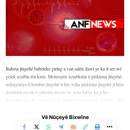
Babeta jîngehê babeteke girîng a van salên dawî ye ku li ser wê
gelek axaftin tên kirin. Metirsiyên xerabkirin û pîskirina jîngehê,
nehişyariya li hember jîngehê û her wiha pîskirina jîngehê ji hêla
dewletên mezin û şirketên mezin ve, wisa kiriye ku ji bo
parastina jîngehê mirov li rê û rêbazên baştir bigere. Lê heta niha
piraniya hewlan ji çarçoveya axaftinê derneketine. Bo nimûne li
hember kavilkirina jîngehê tu cezayeke giran tune ye, şirket yan
Vê Nûçeyê Bixwîne
fabrîqeyek nayê girtin. Gava ku bi hinceta hebûna şer dewletek