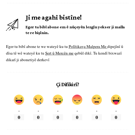
Ji me agahî bistîne!
Eger tu bibî abone em ê nûçeyên lezgîn yekser ji maîla
te re bişînin.
Eger tu bibî abone te we wateyê ku tu
Polîtikaya Malpera Me
dipejînî û
dîsa tê wê wateyê ku tu
Şert û Mercên me
qebûl dikî. Tu kendî bixwazî
dikarî ji abonetiyê derkevî
Çi Difikirî?
.
.
.
.
.
.
0
0
0
0
0
0