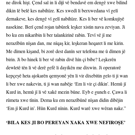
ne dîrok hişt. Çend sal in li dijî vê bendavê em dengê xwe bilind
dikin lê belê kes nabihîze. Kes xwedî li berxwedana vî gelî
dernakeve, kes dengê vî gelî nabihîze. Kes li ber vê komkujiyê
nasekine. Berî çend rojan tabûrek leşker xistin nava zeviyan. Ji
bo ku em nikaribin li ber talankirinê rabin. Tevî vê jî me
nerazîbûn nîşan dan, me nîqaş kir, leşkeran heqaret li me kirin.
Me dîmen kişand, bi zorê dest danîn ser telefona me û dîmen jê
birin. Ji bo hinek li ber vê rabin divê hîn çi bibe? Leşkerên
dewletê tên li vê derê gefê li dayikên me dixwin. Ji operatorê
kepçeyê heta ajokarên qemyonê yên li vir dixebitin gelo ti ji wan
li ber xwe nakevin, ti ji wan nabêje ‘Em li vir çi dikin’. Hemû jî
Kurd in, hemû jî li vê xakê mezin bûne. Eyb e guneh e. Çawa li
rûmeta xwe tînin. Dema ku em nerazîbûnê nîşan didin dibêjin
‘Em jî Kurd in’. Hûn Kurd nînin. Kurd warê xwe wêran nake.”
‘BILA KES JI BO PEREYAN XAKA XWE NEFIROŞE’