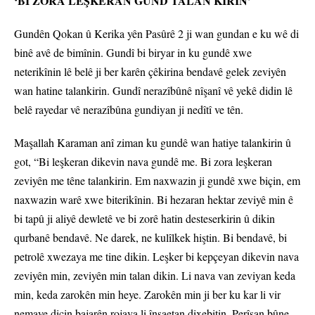
‘BI ZORA LEŞKERAN GUND TALAN KIRIN’
Gundên Qokan û Kerika yên Pasûrê 2 ji wan gundan e ku wê di
binê avê de bimînin. Gundî bi biryar in ku gundê xwe
neterikînin lê belê ji ber karên çêkirina bendavê gelek zeviyên
wan hatine talankirin. Gundî nerazîbûnê nîşanî vê yekê didin lê
belê rayedar vê nerazîbûna gundiyan ji nedîtî ve tên.
Maşallah Karaman anî ziman ku gundê wan hatiye talankirin û
got, “Bi leşkeran dikevin nava gundê me. Bi zora leşkeran
zeviyên me têne talankirin. Em naxwazin ji gundê xwe biçin, em
naxwazin warê xwe biterikînin. Bi hezaran hektar zeviyê min ê
bi tapû ji aliyê dewletê ve bi zorê hatin desteserkirin û dikin
qurbanê bendavê. Ne darek, ne kulîlkek hiştin. Bi bendavê, bi
petrolê xwezaya me tine dikin. Leşker bi kepçeyan dikevin nava
zeviyên min, zeviyên min talan dikin. Li nava van zeviyan keda
min, keda zarokên min heye. Zarokên min ji ber ku kar li vir
nemaye diçin bajarên rojava li înşaetan dixebitin. Perîşan bûne.