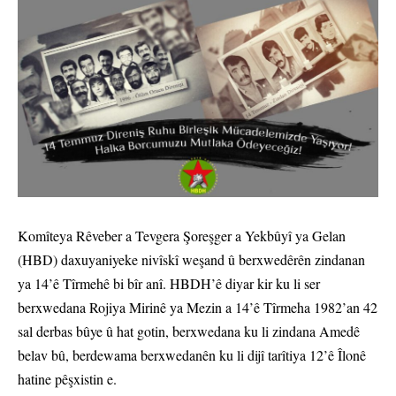
Komîteya Rêveber a Tevgera Şoreşger a Yekbûyî ya Gelan
(HBD) daxuyaniyeke nivîskî weşand û berxwedêrên zindanan
ya 14’ê Tîrmehê bi bîr anî. HBDH’ê diyar kir ku li ser
berxwedana Rojiya Mirinê ya Mezin a 14’ê Tîrmeha 1982’an 42
sal derbas bûye û hat gotin, berxwedana ku li zindana Amedê
belav bû, berdewama berxwedanên ku li dijî tarîtiya 12’ê Îlonê
hatine pêşxistin e.