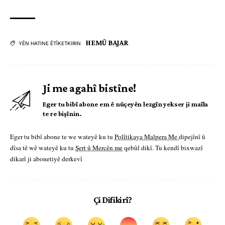
HEMÛ BAJAR
YÊN HATINE ÊTÎKETKIRIN
Ji me agahî bistîne!
Eger tu bibî abone em ê nûçeyên lezgîn yekser ji maîla
te re bişînin.
Eger tu bibî abone te we wateyê ku tu
Polîtikaya Malpera Me
dipejînî û
dîsa tê wê wateyê ku tu
Şert û Mercên me
qebûl dikî. Tu kendî bixwazî
dikarî ji abonetiyê derkevî
Çi Difikirî?