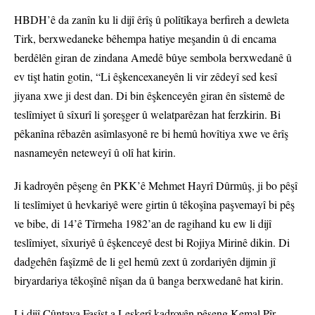
HBDH’ê da zanîn ku li dijî êrîş û polîtîkaya berfireh a dewleta
Tirk, berxwedaneke bêhempa hatiye meşandin û di encama
berdêlên giran de zindana Amedê bûye sembola berxwedanê û
ev tişt hatin gotin, “Li êşkencexaneyên li vir zêdeyî sed kesî
jiyana xwe ji dest dan. Di bin êşkenceyên giran ên sîstemê de
teslîmiyet û sîxurî li şoreşger û welatparêzan hat ferzkirin. Bi
pêkanîna rêbazên asîmlasyonê re bi hemû hovîtiya xwe ve êrîş
nasnameyên neteweyî û olî hat kirin.
Ji kadroyên pêşeng ên PKK’ê Mehmet Hayrî Dûrmûş, ji bo pêşî
li teslîmiyet û hevkariyê were girtin û têkoşîna paşvemayî bi pêş
ve bibe, di 14’ê Tîrmeha 1982’an de ragihand ku ew li dijî
teslîmiyet, sîxuriyê û êşkenceyê dest bi Rojiya Mirinê dikin. Di
dadgehên faşîzmê de li gel hemû zext û zordariyên dijmin jî
biryardariya têkoşînê nîşan da û banga berxwedanê hat kirin.
Li dijî Cûntaya Faşîst a Leşkerî kadroyên pêşeng Kemal Pîr,