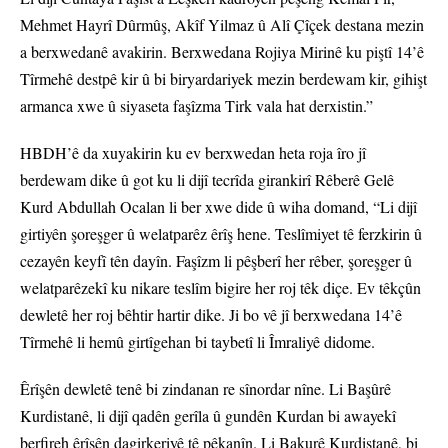
Mehmet Hayrî Dûrmûş, Akîf Yilmaz û Alî Çîçek destana mezin
a berxwedanê avakirin. Berxwedana Rojiya Mirinê ku piştî 14’ê
Tîrmehê destpê kir û bi biryardariyek mezin berdewam kir, gihişt
armanca xwe û siyaseta faşîzma Tirk vala hat derxistin.”
HBDH’ê da xuyakirin ku ev berxwedan heta roja îro jî
berdewam dike û got ku li dijî tecrîda girankirî Rêberê Gelê
Kurd Abdullah Ocalan li ber xwe dide û wiha domand, “Li dijî
girtiyên şoreşger û welatparêz êrîş hene. Teslîmiyet tê ferzkirin û
cezayên keyfî tên dayîn. Faşîzm li pêşberî her rêber, şoreşger û
welatparêzekî ku nikare teslîm bigire her roj têk diçe. Ev têkçûn
dewletê her roj bêhtir hartir dike. Ji bo vê jî berxwedana 14’ê
Tîrmehê li hemû girtîgehan bi taybetî li Îmraliyê didome.
Êrîşên dewletê tenê bi zindanan re sînordar nîne. Li Başûrê
Kurdistanê, li dijî qadên gerîla û gundên Kurdan bi awayekî
berfireh êrîşên dagirkeriyê tê pêkanîn. Li Bakurê Kurdistanê, bi