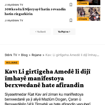
CÎHAN
Ji Aliyê
Stêrk TV
308 kesên li Nîjeryayê hatin revandin
hatin rizgarkirin
CÎHAN
Ji Aliyê
Stêrk TV
Ya Berê
Ya Pişt re
Stêrk TV
>
Blog
>
Rojane
>
Kav: Li girtîgeha Amedê li dijî îmhayê manîfestoya berxwedanê hate afirandin
ROJANE
Kav: Li girtîgeha Amedê li dijî
îmhayê manîfestoya
berxwedanê hate afirandin
Siyasetmedar Fûat Kav anî ziman ku manîfestoya
berxwedanê ya ji aliyê Mazlûm Dogan, Çaran û
Berxwedêrên 14'ê Tîrmehê ve hate afirandin veguherî