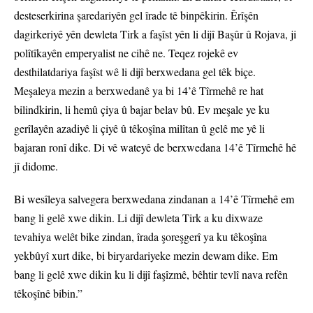
desteserkirina şaredariyên gel îrade tê binpêkirin. Êrîşên
dagirkeriyê yên dewleta Tirk a faşîst yên li dijî Başûr û Rojava, ji
polîtîkayên emperyalist ne cihê ne. Teqez rojekê ev
desthilatdariya faşîst wê li dijî berxwedana gel têk biçe.
Meşaleya mezin a berxwedanê ya bi 14’ê Tîrmehê re hat
bilindkirin, li hemû çiya û bajar belav bû. Ev meşale ye ku
gerîlayên azadiyê li çiyê û têkoşîna milîtan û gelê me yê li
bajaran ronî dike. Di vê wateyê de berxwedana 14’ê Tîrmehê hê
jî didome.
Bi wesîleya salvegera berxwedana zindanan a 14’ê Tîrmehê em
bang li gelê xwe dikin. Li dijî dewleta Tirk a ku dixwaze
tevahiya welêt bike zindan, îrada şoreşgerî ya ku têkoşîna
yekbûyî xurt dike, bi biryardariyeke mezin dewam dike. Em
bang li gelê xwe dikin ku li dijî faşîzmê, bêhtir tevlî nava refên
têkoşînê bibin.”