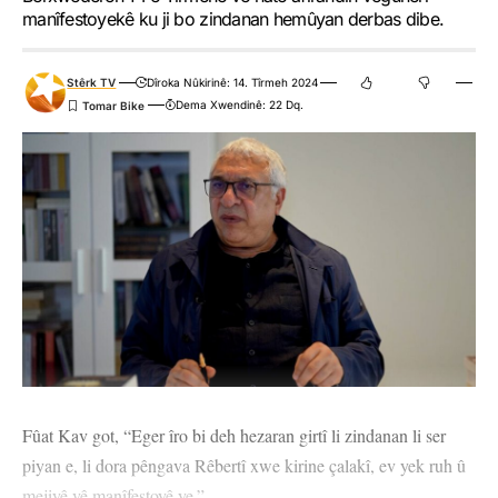
manîfestoyekê ku ji bo zindanan hemûyan derbas dibe.
Stêrk TV
Dîroka Nûkirinê: 14. Tîrmeh 2024
Dema Xwendinê: 22 Dq.
Fûat Kav got, “Eger îro bi deh hezaran girtî li zindanan li ser
piyan e, li dora pêngava Rêbertî xwe kirine çalakî, ev yek ruh û
mejiyê vê manîfestoyê ye.”