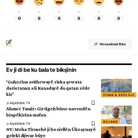
.
.
.
.
.
.
0
0
0
0
0
0
Nirxandinek Bike
Ev jî di be ku bala te bikşînin
‘Guherîna avûhewayê rîska şewata
daristanan a li Kanadayê du qatan zêde
kir’
CIVAK & EKOLOJÎ
Ji Aliyê
Stêrk TV
Ahmet Tamîr: Girtîgeh bûne navendên
binpêkirina mafan
ROJANE
Ji Aliyê
Stêrk TV
NY: Meha Tîrmehê ji bo sivîlên Ûkraynayê
gelekî dijwar bûye