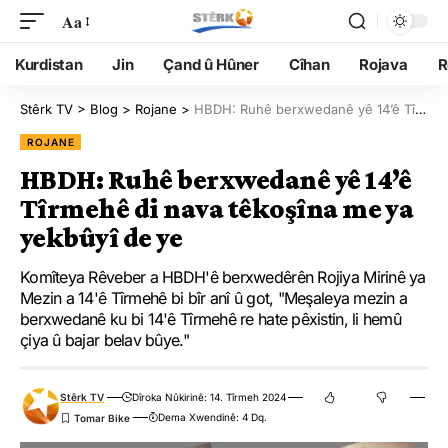
Aa
Kurdistan
Jin
Çand û Hûner
Cîhan
Rojava
R
Stêrk TV
>
Blog
>
Rojane
>
HBDH: Ruhê berxwedanê yê 14’ê Tîrmehê di nava têkoşîna me ya yekbûyî de ye
ROJANE
HBDH: Ruhê berxwedanê yê 14’ê
Tîrmehê di nava têkoşîna me ya
yekbûyî de ye
Komîteya Rêveber a HBDH'ê berxwedêrên Rojiya Mirinê ya
Mezin a 14'ê Tîrmehê bi bîr anî û got, "Meşaleya mezin a
berxwedanê ku bi 14'ê Tîrmehê re hate pêxistin, li hemû
çiya û bajar belav bûye."
Stêrk TV
Dîroka Nûkirinê: 14. Tîrmeh 2024
Dema Xwendinê: 4 Dq.