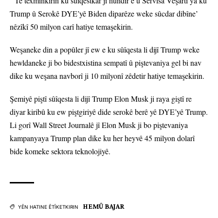
‘’Tê texmînkirin ku sûîqestkar ji hundir e û Servîsa Veşartî ya ku
Trump û Serokê DYE’yê Biden diparêze weke sûcdar dibîne’
nêzîkî 50 milyon carî hatiye temaşekirin.
Weşaneke din a popûler jî ew e ku sûîqesta li dijî Trump weke
hewldaneke ji bo bidestxistina sempatî û piştevaniya gel bi nav
dike ku weşana navborî ji 10 milyonî zêdetir hatiye temaşekirin.
Şemiyê piştî sûîqesta li dijî Trump Elon Musk ji raya giştî re
diyar kiribû ku ew piştgiriyê dide serokê berê yê DYE’yê Trump.
Li gorî Wall Street Journalê jî Elon Musk ji bo piştevaniya
kampanyaya Trump plan dike ku her heyvê 45 milyon dolarî
bide komeke sektora teknolojiyê.
HEMÛ BAJAR
YÊN HATINE ÊTÎKETKIRIN