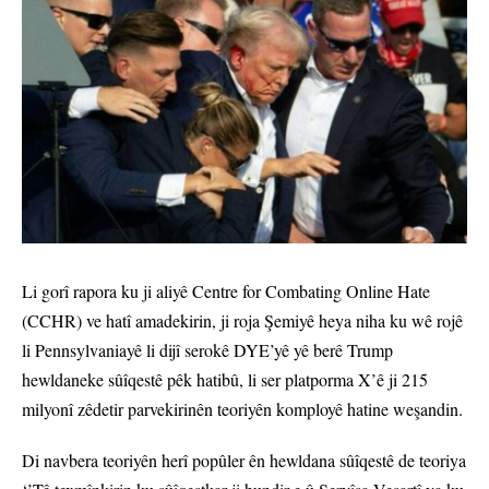
Li gorî rapora ku ji aliyê Centre for Combating Online Hate
(CCHR) ve hatî amadekirin, ji roja Şemiyê heya niha ku wê rojê
li Pennsylvaniayê li dijî serokê DYE’yê yê berê Trump
hewldaneke sûîqestê pêk hatibû, li ser platporma X’ê ji 215
milyonî zêdetir parvekirinên teoriyên komployê hatine weşandin.
Di navbera teoriyên herî popûler ên hewldana sûîqestê de teoriya