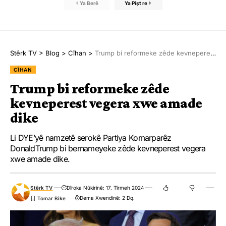
Ya Berê
Ya Pişt re
Stêrk TV
>
Blog
>
Cîhan
>
Trump bi reformeke zêde kevneperest vegera xwe amade dike
CÎHAN
Trump bi reformeke zêde
kevneperest vegera xwe amade
dike
Li DYE’yê namzetê serokê Partiya Komarparêz
DonaldTrump bi bernameyeke zêde kevneperest vegera
xwe amade dike.
Stêrk TV
Dîroka Nûkirinê: 17. Tîrmeh 2024
Dema Xwendinê: 2 Dq.