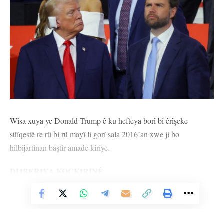
Wisa xuya ye Donald Trump ê ku hefteya borî bi êrîşeke
sûîqestê re rû bi rû mayî li gorî sala 2016’an xwe ji bo
hilbijartinan baştir amade kiriye.
DIJBERIYA KOÇKIRINÊ
Kontrolkirina koçkirinê di rojeva wan de xwedî cihekî girîng e.
Vê Nûçeyê Bixwîne
Her wiha Trump di salên dawî de tim têketinên ji bo DYE’yê
yên derqanûnî rexne dikir.