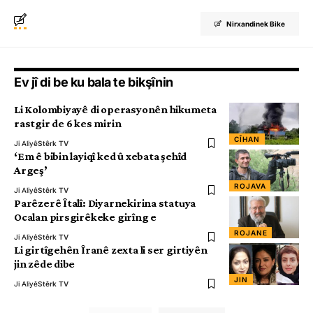
Nirxandinek Bike
Ev jî di be ku bala te bikşînin
Li Kolombiyayê di operasyonên hikumeta
rastgir de 6 kes mirin
CÎHAN
Ji Aliyê
Stêrk TV
‘Em ê bibin layiqî ked û xebata şehîd
Argeş’
ROJAVA
Ji Aliyê
Stêrk TV
Parêzerê Îtalî: Diyarnekirina statuya
Ocalan pirsgirêkeke girîng e
ROJANE
Ji Aliyê
Stêrk TV
Li girtîgehên Îranê zexta li ser girtiyên
jin zêde dibe
JIN
Ji Aliyê
Stêrk TV