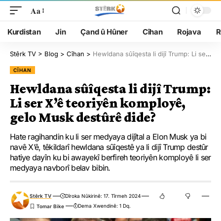
Aa
Kurdistan
Jin
Çand û Hûner
Cîhan
Rojava
R
Stêrk TV
>
Blog
>
Cîhan
>
Hewldana sûîqesta li dijî Trump: Li ser X’ê teoriyên komployê, gelo Musk destûrê dide?
CÎHAN
Hewldana sûîqesta li dijî Trump:
Li ser X’ê teoriyên komployê,
gelo Musk destûrê dide?
Hate ragihandin ku li ser medyaya dijîtal a Elon Musk ya bi
navê X’ê, têkildarî hewldana sûîqestê ya li dijî Trump destûr
hatiye dayîn ku bi awayekî berfireh teoriyên komployê li ser
medyaya navborî belav bibin.
Stêrk TV
Dîroka Nûkirinê: 17. Tîrmeh 2024
Dema Xwendinê: 1 Dq.