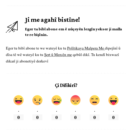
Ji me agahî bistîne!
Eger tu bibî abone em ê nûçeyên lezgîn yekser ji maîla
te re bişînin.
Eger tu bibî abone te we wateyê ku tu
Polîtikaya Malpera Me
dipejînî û
dîsa tê wê wateyê ku tu
Şert û Mercên me
qebûl dikî. Tu kendî bixwazî
dikarî ji abonetiyê derkevî
Çi Difikirî?
.
.
.
.
.
.
0
0
0
0
0
0