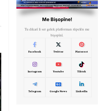
HD
00:53
Me Bişopîne!
Tu dikarî li ser gelek platforman rûpelên me
bişopînî.
Facebook
Twitter
Pinterest
Instagram
Youtube
Tiktok
Telegram
Google News
LinkedIn