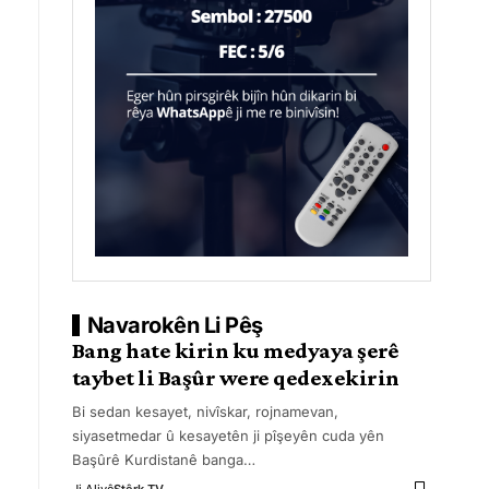
Navarokên Li Pêş
Bang hate kirin ku medyaya şerê
taybet li Başûr were qedexekirin
Bi sedan kesayet, nivîskar, rojnamevan,
siyasetmedar û kesayetên ji pîşeyên cuda yên
Başûrê Kurdistanê banga
…