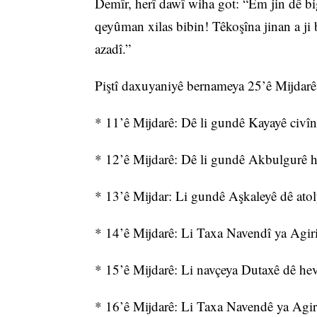
Demîr, herî dawî wiha got: “Em jin dê big
qeyûman xilas bibin! Têkoşîna jinan a ji 
azadî.”
Piştî daxuyaniyê bernameya 25’ê Mijdarê
* 11’ê Mijdarê: Dê li gundê Kayayê civîn 
* 12’ê Mijdarê: Dê li gundê Akbulgurê hev
* 13’ê Mijdar: Li gundê Aşkaleyê dê atoly
* 14’ê Mijdarê: Li Taxa Navendî ya Agiriy
* 15’ê Mijdarê: Li navçeya Dutaxê dê hevd
* 16’ê Mijdarê: Li Taxa Navendê ya Agiriy