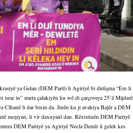
rasiyê ya Gelan (DEM Partî) li Agiriyê bi dirûşma “Em li
bi israr in” starta çalakiyên ku wê di çarçoveya 25’ê Mijdarê
 ya Cîhanê li dar bixin da. Jinên ku ji avahiya Bajêr a DEM
etê meşiyan, li vir daxuyanî dan. Rêxistinên DEM Partiyê
mentera DEM Partiyê ya Agiriyê Necla Demîr û gelek kes