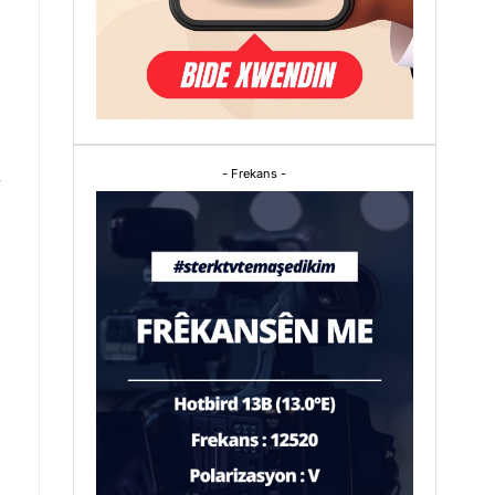
i
- Frekans -