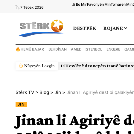
Ji Bo Min
Favoriyên Min
Tomarên Min
În, 7 Tebax 2026
DESTPÊK
ROJANE
HEMÛ BAJAR
BEHDÎNAN
AMED
STENBOL
ENQERE
QAMI
Nûçeyên Lezgîn
Stêrk TV
>
Blog
>
Jin
>
Jinan li Agiriyê dest bi çalakiyê
JIN
Jinan li Agiriyê 