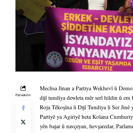
Meclisa Jinan a Partiya Wekhevî û Demok
Parvekirin
dijî tundiya dewleta mêr serî hildin û em 
Roja Têkoşîna li Dijî Tundiya li Ser Jinê
Partiyê ya Agiriyê heta Kolana Cumhuriy
yên bajar û navçeyan, hevşaredar, Parla