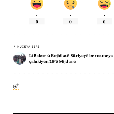
.
.
.
0
0
0
NÛÇEYA BERÊ
Li Bakur û Rojhilatê Sûriyeyê bernameya
çalakiyên 25’ê Mijdarê