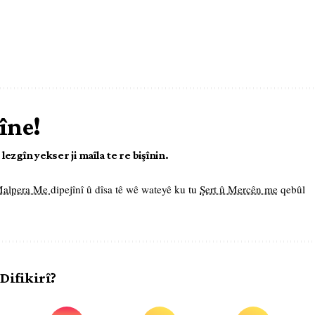
îne!
ezgîn yekser ji maîla te re bişînin.
 Malpera Me
dipejînî û dîsa tê wê wateyê ku tu
Şert û Mercên me
qebûl
 Difikirî?