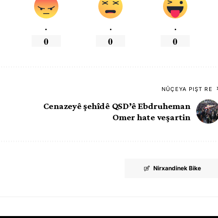
.
.
.
0
0
0
NÛÇEYA PIŞT RE
Cenazeyê şehîdê QSD’ê Ebdruheman
Omer hate veşartin
Nirxandinek Bike