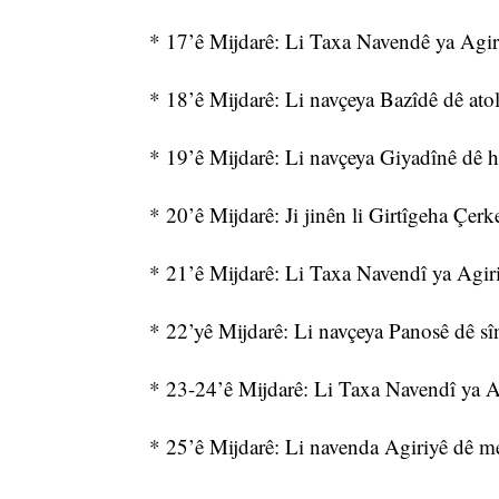
* 17’ê Mijdarê: Li Taxa Navendê ya Agiriy
* 18’ê Mijdarê: Li navçeya Bazîdê dê atoly
* 19’ê Mijdarê: Li navçeya Giyadînê dê he
* 20’ê Mijdarê: Ji jinên li Girtîgeha Çerk
* 21’ê Mijdarê: Li Taxa Navendî ya Agiriy
* 22’yê Mijdarê: Li navçeya Panosê dê s
* 23-24’ê Mijdarê: Li Taxa Navendî ya Agi
* 25’ê Mijdarê: Li navenda Agiriyê dê meş