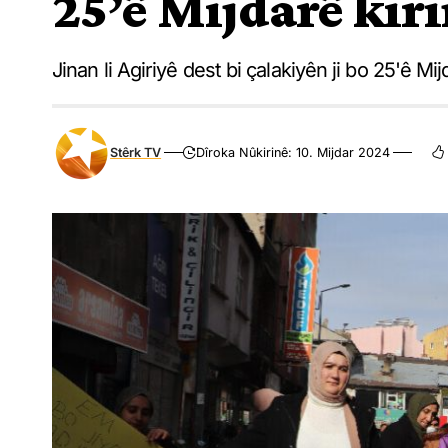
25’ê Mijdarê kir
Jinan li Agiriyê dest bi çalakiyên ji bo 25'ê Mi
Stêrk TV
Dîroka Nûkirinê: 10. Mijdar 2024