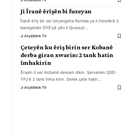
Ji Aliyê
Stêrk TV
Ji Îranê êrîşên bi fuzeyan
Îranê êrîş bir ser biryargeha Komala ya li Hewlêrê û
baregehên DYE’yê yên li Quweyt
…
Ji Aliyê
Stêrk TV
Çeteyên ku êriş birin ser Kobanê
derba giran xwarin: 2 tank hatin
îmhakirin
Êrişên li ser Kobanê dewam dikin. Şervanên QSD-
YPJ'ê 2 tank îmha kirin. Gelek çete hatin
…
Ji Aliyê
Stêrk TV