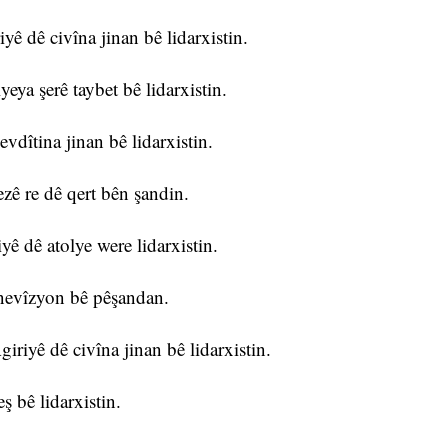
ê dê civîna jinan bê lidarxistin.
eya şerê taybet bê lidarxistin.
vdîtina jinan bê lidarxistin.
ezê re dê qert bên şandin.
ê dê atolye were lidarxistin.
înevîzyon bê pêşandan.
riyê dê civîna jinan bê lidarxistin.
 bê lidarxistin.