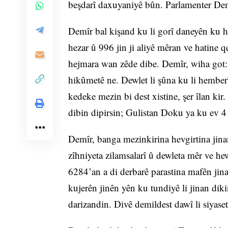
beşdarî daxuyaniyê bûn. Parlamenter De
Demîr bal kişand ku li gorî daneyên ku h
hezar û 996 jin ji aliyê mêran ve hatine qe
hejmara wan zêde dibe. Demîr, wiha got:
hikûmetê ne. Dewlet li şûna ku li hemberî 
kedeke mezin bi dest xistine, şer îlan kir
dibin dipirsin; Gulistan Doku ya ku ev 4 
Demîr, banga mezinkirina hevgirtina jina
zîhniyeta zilamsalarî û dewleta mêr ve he
6284’an a di derbarê parastina mafên jin
kujerên jinên yên ku tundiyê li jinan diki
darizandin. Divê demildest dawî li siyase