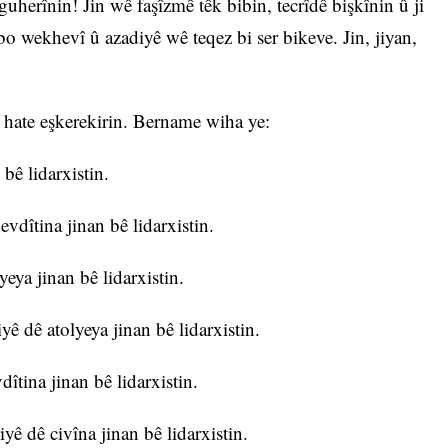
uherînin! Jin wê faşîzmê têk bibin, tecrîdê bişkînin û ji
bo wekhevî û azadiyê wê teqez bi ser bikeve. Jin, jiyan,
 hate eşkerekirin. Bername wiha ye:
bê lidarxistin.
dîtina jinan bê lidarxistin.
eya jinan bê lidarxistin.
ê dê atolyeya jinan bê lidarxistin.
îtina jinan bê lidarxistin.
ê dê civîna jinan bê lidarxistin.