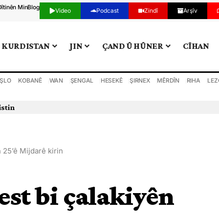
Dîtinên Min
Blog
Video
Podcast
Zindî
Arşîv
KURDISTAN
JIN
ÇAND Û HÛNER
CÎHAN
ŞLO
KOBANÊ
WAN
ŞENGAL
HESEKÊ
ŞIRNEX
MÊRDÎN
RIHA
LEZ
n 25’ê Mijdarê kirin
dest bi çalakiyên