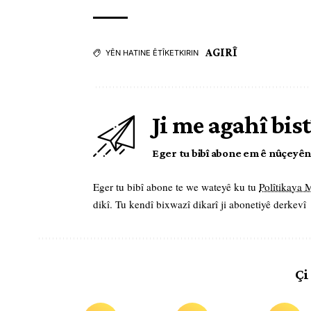
AGIRÎ
YÊN HATINE ÊTÎKETKIRIN
Ji me agahî bist
Eger tu bibî abone em ê nûçeyên l
Eger tu bibî abone te we wateyê ku tu
Polîtikaya
dikî. Tu kendî bixwazî dikarî ji abonetiyê derkevî
Çi