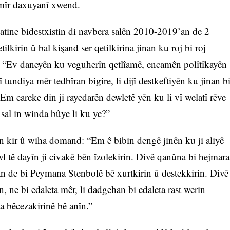
mîr daxuyanî xwend.
atine bidestxistin di navbera salên 2010-2019’an de 2
tilkirin û bal kişand ser qetilkirina jinan ku roj bi roj
 “Ev daneyên ku veguherîn qetlîamê, encamên polîtîkayên
tundiya mêr tedbîran bigire, li dijî destkeftiyên ku jinan b
. Em careke din ji rayedarên dewletê yên ku li vî welatî rêve
sal in winda bûye li ku ye?”
n kir û wiha domand: “Em ê bibin dengê jinên ku ji aliyê
wl tê dayîn ji civakê bên îzolekirin. Divê qanûna bi hejmara
an de bi Peymana Stenbolê bê xurtkirin û destekkirin. Divê
n, ne bi edaleta mêr, li dadgehan bi edaleta rast werin
ta bêcezakirinê bê anîn.”