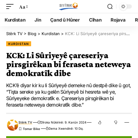
Aa
Kurdistan
Jin
Çand û Hûner
Cîhan
Rojava
R
Stêrk TV
>
Blog
>
Kurdistan
>
KCK: Li Sûriyeyê çareseriya pirsgirêkan bi feraseta neteweya demokratîk dibe
KURDISTAN
KCK: Li Sûriyeyê çareseriya
pirsgirêkan bi feraseta neteweya
demokratîk dibe
KCK’ê diyar kir ku li Sûriyeyê demeke nû destpê dike û got,
“Tişta sereke ya ku gelên Sûriyeyê bi hesreta wê ye,
Sûriyeyeke demokratîk e. Çareseriya pirsgirêkan bi
feraseta neteweya demokratîk dibe.”
Stêrk TV
Dîroka Nûkirinê: 9. Kanûn 2024
Dema Xwendinê: 10 Dq.