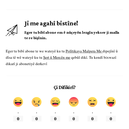
Ji me agahî bistîne!
Eger tu bibî abone em ê nûçeyên lezgîn yekser ji maîla
te re bişînin.
Eger tu bibî abone te we wateyê ku tu
Polîtikaya Malpera Me
dipejînî û
dîsa tê wê wateyê ku tu
Şert û Mercên me
qebûl dikî. Tu kendî bixwazî
dikarî ji abonetiyê derkevî
Çi Difikirî?
.
.
.
.
.
.
0
0
0
0
0
0