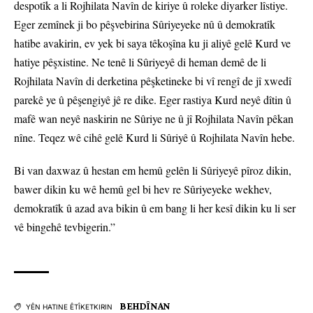
despotîk a li Rojhilata Navîn de kiriye û roleke diyarker lîstiye.
Eger zemînek ji bo pêşvebirina Sûriyeyeke nû û demokratîk
hatibe avakirin, ev yek bi saya têkoşîna ku ji aliyê gelê Kurd ve
hatiye pêşxistine. Ne tenê li Sûriyeyê di heman demê de li
Rojhilata Navîn di derketina pêşketineke bi vî rengî de jî xwedî
parekê ye û pêşengiyê jê re dike. Eger rastiya Kurd neyê dîtin û
mafê wan neyê naskirin ne Sûriye ne û jî Rojhilata Navîn pêkan
nîne. Teqez wê cihê gelê Kurd li Sûriyê û Rojhilata Navîn hebe.
Bi van daxwaz û hestan em hemû gelên li Sûriyeyê pîroz dikin,
bawer dikin ku wê hemû gel bi hev re Sûriyeyeke wekhev,
demokratîk û azad ava bikin û em bang li her kesî dikin ku li ser
vê bingehê tevbigerin.”
BEHDÎNAN
YÊN HATINE ÊTÎKETKIRIN