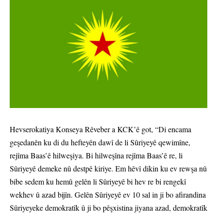
Hevserokatiya Konseya Rêveber a KCK’ê got, “Di encama
geşedanên ku di du hefteyên dawî de li Sûriyeyê qewimîne,
rejîma Baas’ê hilweşiya. Bi hilweşîna rejîma Baas’ê re, li
Sûriyeyê demeke nû destpê kiriye. Em hêvî dikin ku ev rewşa nû
bibe sedem ku hemû gelên li Sûriyeyê bi hev re bi rengekî
wekhev û azad bijîn. Gelên Sûriyeyê ev 10 sal in ji bo afirandina
Sûriyeyeke demokratîk û ji bo pêşxistina jiyana azad, demokratîk