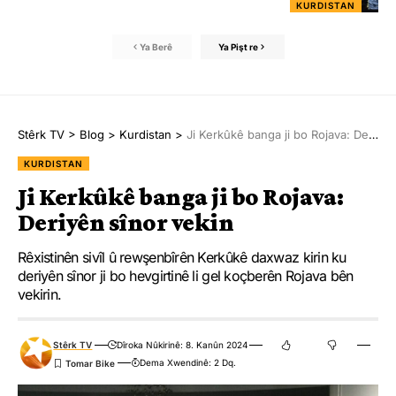
KURDISTAN
Ya Berê
Ya Pişt re
Stêrk TV
>
Blog
>
Kurdistan
>
Ji Kerkûkê banga ji bo Rojava: Deriyên sînor vekin
KURDISTAN
Ji Kerkûkê banga ji bo Rojava:
Deriyên sînor vekin
Rêxistinên sivîl û rewşenbîrên Kerkûkê daxwaz kirin ku
deriyên sînor ji bo hevgirtinê li gel koçberên Rojava bên
vekirin.
Stêrk TV
Dîroka Nûkirinê: 8. Kanûn 2024
Dema Xwendinê: 2 Dq.