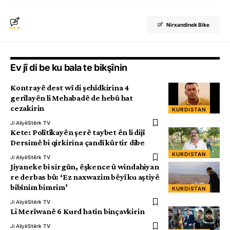
Nirxandinek Bike
Ev jî di be ku bala te bikşînin
Kontrayê dest wî di şehîdkirina 4
gerîlayên li Mehabadê de hebû hat
cezakirin
KURDISTAN
Ji Aliyê
Stêrk TV
Kete: Polîtîkayên şerê taybet ên li dijî
Dersimê bi qirkirina çandî kûrtir dibe
KURDISTAN
Ji Aliyê
Stêrk TV
Jiyaneke bi sirgûn, êşkence û windahiyan
re derbas bû: ‘Ez naxwazim bêyî ku aştiyê
bibînim bimrim’
KURDISTAN
Ji Aliyê
Stêrk TV
Li Merîwanê 6 Kurd hatin binçavkirin
Ji Aliyê
Stêrk TV