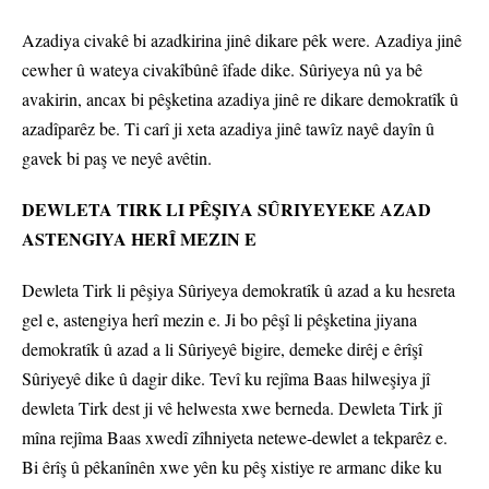
Azadiya civakê bi azadkirina jinê dikare pêk were. Azadiya jinê
cewher û wateya civakîbûnê îfade dike. Sûriyeya nû ya bê
avakirin, ancax bi pêşketina azadiya jinê re dikare demokratîk û
azadîparêz be. Ti carî ji xeta azadiya jinê tawîz nayê dayîn û
gavek bi paş ve neyê avêtin.
DEWLETA TIRK LI PÊŞIYA SÛRIYEYEKE AZAD
ASTENGIYA HERÎ MEZIN E
Dewleta Tirk li pêşiya Sûriyeya demokratîk û azad a ku hesreta
gel e, astengiya herî mezin e. Ji bo pêşî li pêşketina jiyana
demokratîk û azad a li Sûriyeyê bigire, demeke dirêj e êrîşî
Sûriyeyê dike û dagir dike. Tevî ku rejîma Baas hilweşiya jî
dewleta Tirk dest ji vê helwesta xwe berneda. Dewleta Tirk jî
mîna rejîma Baas xwedî zîhniyeta netewe-dewlet a tekparêz e.
Bi êrîş û pêkanînên xwe yên ku pêş xistiye re armanc dike ku