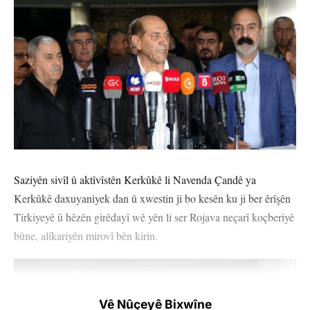
Saziyên sivîl û aktîvîstên Kerkûkê li Navenda Çandê ya
Kerkûkê daxuyaniyek dan û xwestin ji bo kesên ku ji ber êrîşên
Tirkiyeyê û hêzên girêdayî wê yên li ser Rojava neçarî koçberiyê
bûne, alîkariyên mirovî bên kirin.
Vê Nûçeyê Bixwîne