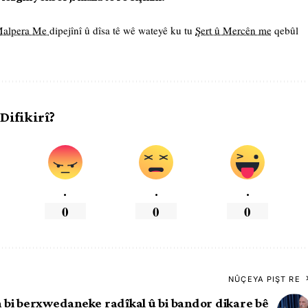
 Malpera Me
dipejînî û dîsa tê wê wateyê ku tu
Şert û Mercên me
qebûl
 Difikirî?
.
.
.
0
0
0
NÛÇEYA PIŞT RE
 bi berxwedaneke radîkal û bi bandor dikare bê