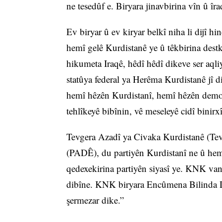
ne tesedûf e. Biryara jinavbirina vîn û
Ev biryar û ev kiryar belkî niha li dijî hi
hemî gelê Kurdistanê ye û têkbirina dest
hikumeta Iraqê, hêdî hêdî dikeve ser aqliy
statûya federal ya Herêma Kurdistanê jî 
hemî hêzên Kurdistanî, hemî hêzên demokr
tehlîkeyê bibînin, vê meseleyê cidî binirxî
Tevgera Azadî ya Civaka Kurdistanê (Tev
(PADÊ), du partiyên Kurdistanî ne û he
qedexekirina partiyên siyasî ye. KNK van
dibîne. KNK biryara Encûmena Bilinda Da
şermezar dike.”