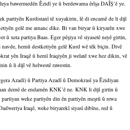
 îradeya bawermedên Êzidî ye û berdewama êrîşa DAÎŞ’ê ye.
nek partiyên Kurdistanî tê xuyakirin, lê di encamê de li dijî
ketiyên gelê me amanc dike. Bi van biryar û kiryarên xwe
et û xeta partiya Baas. Eger pêşiya vê siyasetê neyê girtin,
di navde, hemû destketiyên gelê Kurd wê têk biçin. Divê
at yên Iraqê û hemî Iraqiyên ji welatê xwe hez dikin, vê
nin û li dijî vê helwestê rawestin.
gera Azadî) û Partiya Azadî û Demokrasî ya Êzidiyan
man demê de endamên KNK’ê ne. KNK li dijî girtin û
 partiyan weke partiyên din ên partiyên meşrû û rewa
dweriya Iraqê, weke biryarekî siyasî dibîne, red û