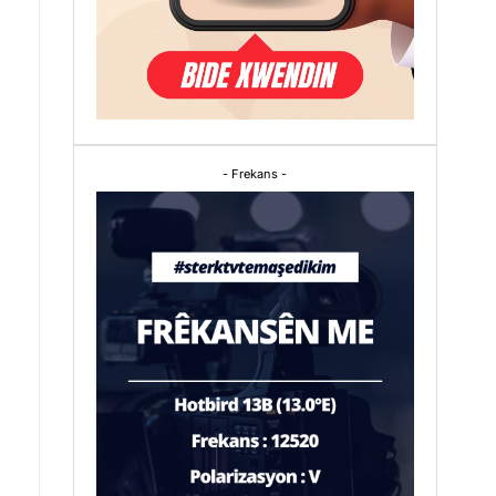
- Frekans -
n