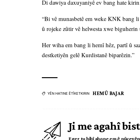
Di dawiya daxuyaniyê ev bang hate kirin
“Bi vê munasbetê em weke KNK bang li hu
û rojeke zûtir vê helwesta xwe biguherin 
Her wiha em bang li hemî hêz, partî û saz
destketiyên gelê Kurdistanê biparêzin.”
HEMÛ BAJAR
YÊN HATINE ÊTÎKETKIRIN
Ji me agahî bist
Eger tu bibî abone em ê nûçeyên l