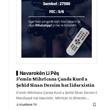
Navarokên Li Pêş
5’emîn Mihrîcana Çanda Kurd a
Şehîd Sînan Dersim hat lidarxistin
5'emîn Mihrîcana Çanda Kurd a Şehîd Sînan Dersim li
Marsîlyayê hat lidarxistin. Mihrîcan bi dîmenên
…
Ji Aliyê
Stêrk TV