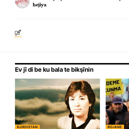
hejiya
Ev jî di be ku bala te bikşînin
KURDISTAN
ROJANE