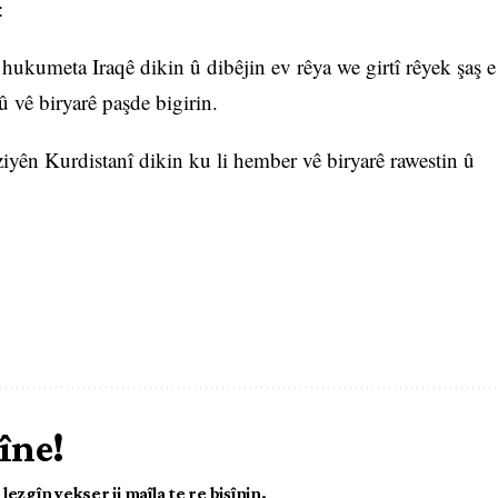
:
kumeta Iraqê dikin û dibêjin ev rêya we girtî rêyek şaş e
û vê biryarê paşde bigirin.
iyên Kurdistanî dikin ku li hember vê biryarê rawestin û
îne!
ezgîn yekser ji maîla te re bişînin.