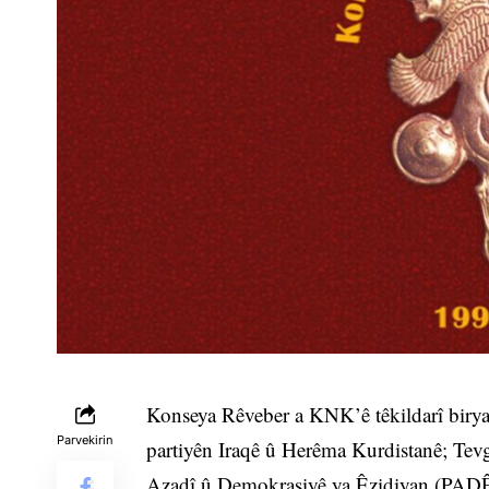
Konseya Rêveber a KNK’ê têkildarî biryar
Parvekirin
partiyên Iraqê û Herêma Kurdistanê; Tev
Azadî û Demokrasiyê ya Êzidiyan (PADÊ