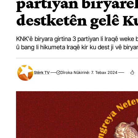
partiyan biryareke
destketên gelê K
KNK'ê biryara girtina 3 partiyan li Iraqê weke b
û bang li hikumeta Iraqê kir ku dest ji vê birya
Stêrk TV
Dîroka Nûkirinê: 7. Tebax 2024