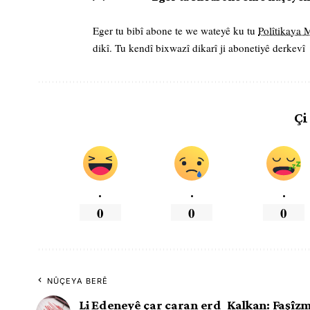
Eger tu bibî abone te we wateyê ku tu
Polîtikaya
dikî. Tu kendî bixwazî dikarî ji abonetiyê derkevî
Çi
.
.
.
0
0
0
NÛÇEYA BERÊ
Li Edeneyê çar caran erd
Kalkan: Faşîzm