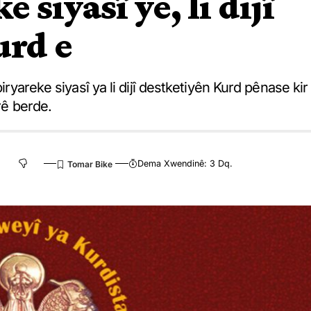
 siyasî ye, li dijî
urd e
iryareke siyasî ya li dijî destketiyên Kurd pênase kir
rê berde.
Dema Xwendinê: 3 Dq.