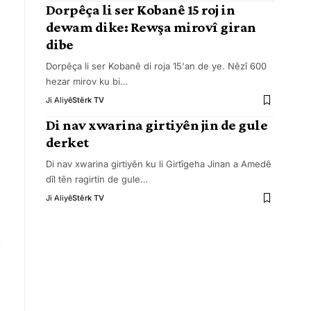
Dorpêça li ser Kobanê 15 roj in
dewam dike: Rewşa mirovî giran
dibe
Dorpêça li ser Kobanê di roja 15'an de ye. Nêzî 600
hezar mirov ku bi
…
Ji Aliyê
Stêrk TV
Di nav xwarina girtiyên jin de gule
derket
Di nav xwarina girtiyên ku li Girtîgeha Jinan a Amedê
dîl tên ragirtin de gule
…
Ji Aliyê
Stêrk TV