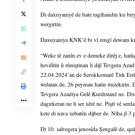
Di daxuyaniyê de hate ragihandin ku biryar
wergirtin.
Daxuyaniya KNK’ê bi vî rengî dewam ki
“Weke tê zanîn ev e demeke dirêj e, hatû
hevdîtin û rûniştinan li dijî Tevgera Azad
22.04.2024’an de Serokkomarê Tirk Erdo
welatan de, 26 peyman hatin imzekirin. D
Tevgera Azadiya Gelê Kurdistanê ne. Div
dagirkeran ne li ser xêrê ne. Piştî vê s
kete di nava xebatên dijber de. Niha jî 3 
Di 10. salvegera jenosîda Şengalê de, q