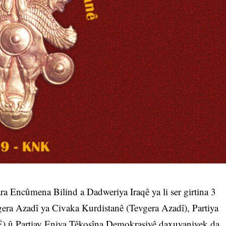
a Encûmena Bilind a Dadweriya Iraqê ya li ser girtina 3
gera Azadî ya Civaka Kurdistanê (Tevgera Azadî), Partiya
) û Partiay Eniya Têkoşîna Demokrasiyê daxuyaniyek da.