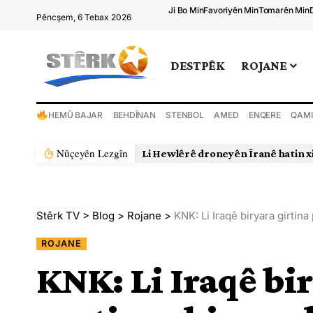
Ji Bo Min
Favoriyên Min
Tomarên Min
Pêncşem, 6 Tebax 2026
DESTPÊK
ROJANE
HEMÛ BAJAR
BEHDÎNAN
STENBOL
AMED
ENQERE
QAMI
Nûçeyên Lezgîn
Li Hewlêrê droneyên Îranê hatin x
Stêrk TV
>
Blog
>
Rojane
>
KNK: Li Iraqê biryara girtina
ROJANE
KNK: Li Iraqê bir