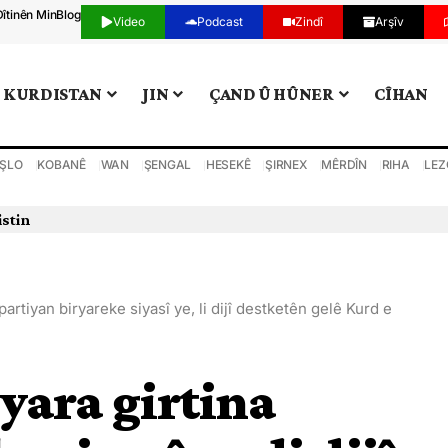
Dîtinên Min
Blog
Video
Podcast
Zindî
Arşîv
KURDISTAN
JIN
ÇAND Û HÛNER
CÎHAN
ŞLO
KOBANÊ
WAN
ŞENGAL
HESEKÊ
ŞIRNEX
MÊRDÎN
RIHA
LEZ
istin
 partiyan biryareke siyasî ye, li dijî destketên gelê Kurd e
yara girtina