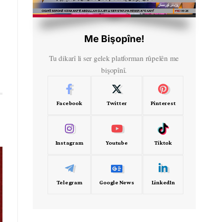
HD
00:50
Me Bişopîne!
Tu dikarî li ser gelek platforman rûpelên me
bişopînî.
Facebook
Twitter
Pinterest
Instagram
Youtube
Tiktok
Telegram
Google News
LinkedIn