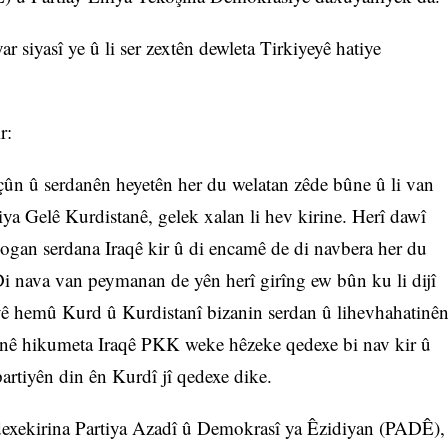
 siyasî ye û li ser zextên dewleta Tirkiyeyê hatiye
r:
çûn û serdanên heyetên her du welatan zêde bûne û li van
iya Gelê Kurdistanê, gelek xalan li hev kirine. Herî dawî
gan serdana Iraqê kir û di encamê de di navbera her du
i nava van peymanan de yên herî girîng ew bûn ku li dijî
ê hemû Kurd û Kurdistanî bizanin serdan û lihevhahatinê
erdanê hikumeta Iraqê PKK weke hêzeke qedexe bi nav kir û
partiyên din ên Kurdî jî qedexe dike.
edexekirina Partiya Azadî û Demokrasî ya Êzidiyan (PADÊ),