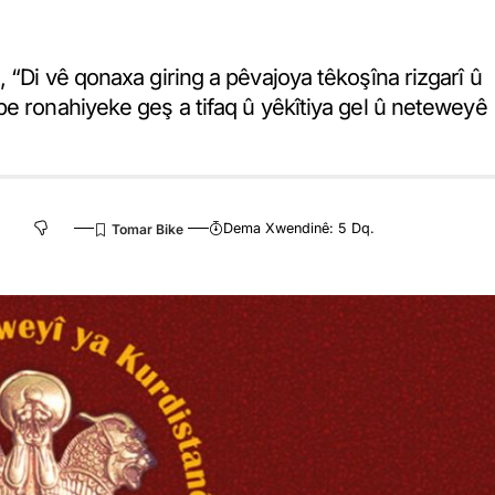
 “Di vê qonaxa giring a pêvajoya têkoşîna rizgarî û
be ronahiyeke geş a tifaq û yêkîtiya gel û neteweyê
Dema Xwendinê: 5 Dq.