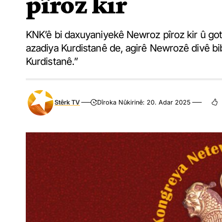
pîroz kir
KNK’ê bi daxuyaniyekê Newroz pîroz kir û got,
azadiya Kurdistanê de, agirê Newrozê divê bi
Kurdistanê.”
Stêrk TV
Dîroka Nûkirinê: 20. Adar 2025