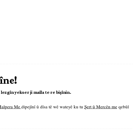
îne!
ezgîn yekser ji maîla te re bişînin.
 Malpera Me
dipejînî û dîsa tê wê wateyê ku tu
Şert û Mercên me
qebûl