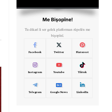
HD
00:00
Me Bişopîne!
Tu dikarî li ser gelek platforman rûpelên me
bişopînî.
Facebook
Twitter
Pinterest
Instagram
Youtube
Tiktok
Telegram
Google News
LinkedIn