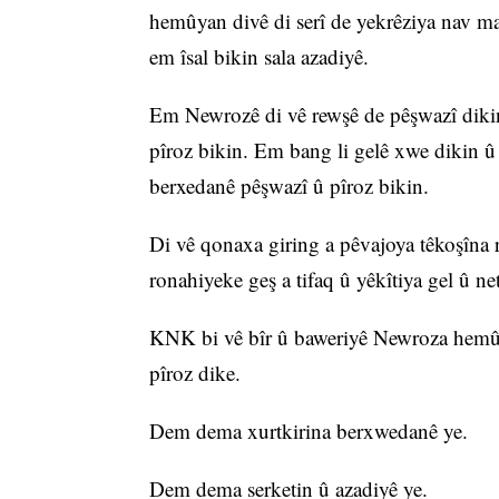
hemûyan divê di serî de yekrêziya nav ma
em îsal bikin sala azadiyê.
Em Newrozê di vê rewşê de pêşwazî dik
pîroz bikin. Em bang li gelê xwe dikin 
berxedanê pêşwazî û pîroz bikin.
Di vê qonaxa giring a pêvajoya têkoşîna 
ronahiyeke geş a tifaq û yêkîtiya gel û n
KNK bi vê bîr û baweriyê Newroza hemû 
pîroz dike.
Dem dema xurtkirina berxwedanê ye.
Dem dema serketin û azadiyê ye.