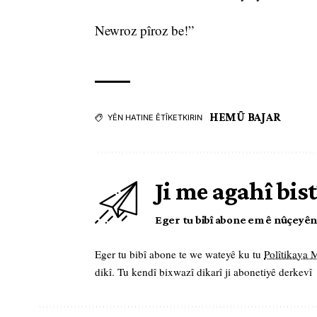
Newroz pîroz be!”
HEMÛ BAJAR
YÊN HATINE ÊTÎKETKIRIN
Ji me agahî bist
Eger tu bibî abone em ê nûçeyên l
Eger tu bibî abone te we wateyê ku tu
Polîtikaya
dikî. Tu kendî bixwazî dikarî ji abonetiyê derkevî