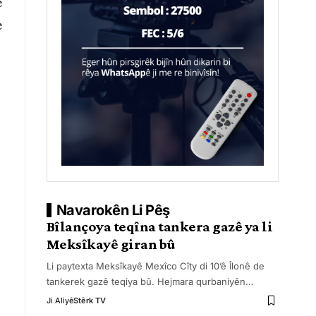
ê
e
Navarokên Li Pêş
Bîlançoya teqîna tankera gazê ya li
Meksîkayê giran bû
Li paytexta Meksîkayê Mexîco Cîty di 10’ê Îlonê de
tankerek gazê teqiya bû. Hejmara qurbaniyên
…
Ji Aliyê
Stêrk TV