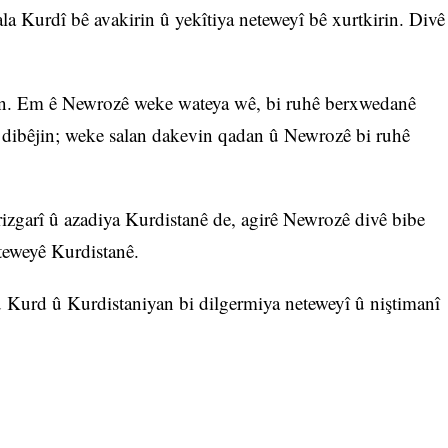
la Kurdî bê avakirin û yekîtiya neteweyî bê xurtkirin. Divê
in. Em ê Newrozê weke wateya wê, bi ruhê berxwedanê
û dibêjin; weke salan dakevin qadan û Newrozê bi ruhê
rizgarî û azadiya Kurdistanê de, agirê Newrozê divê bibe
eteweyê Kurdistanê.
Kurd û Kurdistaniyan bi dilgermiya neteweyî û niştimanî