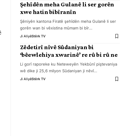
Şehîdên meha Gulanê li ser gorên
xwe hatin bibîranîn
Şêniyên kantona Firatê şehîdên meha Gulanê li ser
gorên wan bi vêxistina mûmam bi bîr
…
ê
Ji Aliyê
Stêrk TV
Zêdetirî nîvê Sûdaniyan bi
‘bêewlehiya xwarinê’ re rû bi rû ne
Li gorî raporeke ku Neteweyên Yekbûnî piştevaniya
wê dike ji 25,6 milyon Sûdaniyan ji nêvî
…
Ji Aliyê
Stêrk TV