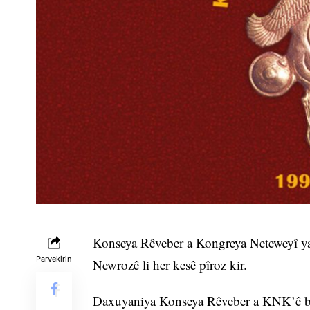
Konseya Rêveber a Kongreya Neteweyî ya
Parvekirin
Newrozê li her kesê pîroz kir.
Daxuyaniya Konseya Rêveber a KNK’ê bi 