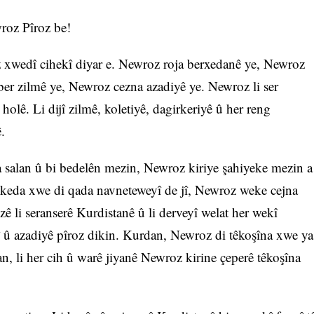
roz Pîroz be!
 xwedî cihekî diyar e. Newroz roja berxedanê ye, Newroz
ber zilmê ye, Newroz cezna azadiyê ye. Newroz li ser
holê. Li dijî zilmê, koletiyê, dagirkeriyê û her reng
.
 salan û bi bedelên mezin, Newroz kiriye şahiyeke mezin a
ê keda xwe di qada navneteweyî de jî, Newroz weke cejna
 li seranserê Kurdistanê û li derveyî welat her wekî
î û azadiyê pîroz dikin. Kurdan, Newroz di têkoşîna xwe ya
nan, li her cih û warê jiyanê Newroz kirine çeperê têkoşîna