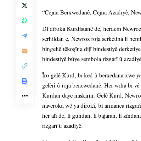
“Cejna Berxwedanê, Cejna Azadiyê, New
Di dîroka Kurdistanê de, herdem Newroz
serhildan e, Newroz roja serketina li hem
bingehê têkoşîna dijî bindestiyê derketiye 
bindestiyê bûye sembola rizgarî û azadiyê
Îro gelê Kurd, bi ked û berxedana xwe ya
gelêrî û roja berxwedanê. Her wiha bi v
Kurdan daye naskirin. Gelê Kurd, Newrozê
naveroka wê ya dîrokî, bi armanca rizgar
her alî de, li gundan, li bajaran, li zînda
rizgarî û azadiyê.