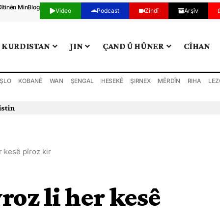
Dîtinên Min
Blog
Video
Podcast
Zindî
Arşîv
KURDISTAN
JIN
ÇAND Û HÛNER
CÎHAN
ŞLO
KOBANÊ
WAN
ŞENGAL
HESEKÊ
ŞIRNEX
MÊRDÎN
RIHA
LEZ
 kesê pîroz kir
oz li her kesê