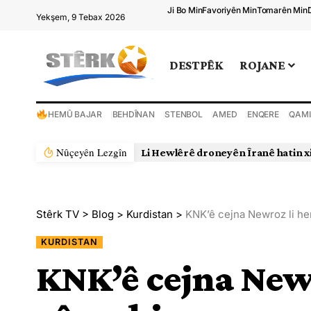
Ji Bo Min
Favoriyên Min
Tomarên Min
Yekşem, 9 Tebax 2026
DESTPÊK
ROJANE
HEMÛ BAJAR
BEHDÎNAN
STENBOL
AMED
ENQERE
QAMI
Nûçeyên Lezgîn
Stêrk TV
>
Blog
>
Kurdistan
>
KNK’ê cejna Newroz li her
KURDISTAN
KNK’ê cejna Newr