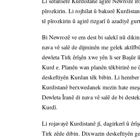
Li seranserê Kurdistanê agirê Newrozê îro
pîrozkirin. Li rojhilat û bakurê Kurdistan
tê pîrozkirin û agirê rizgarî û azadiyê gurti
Bi Newrozê ve em dest bi salekî nû dikin
nava vê salê de dijminên me gelek aktîfbû
dewleta Tirk êrîşên xwe yên li ser Başûr 
Kurd e. Planên wan planên têkbirinê ne û
deskeftiyên Kurdan têk bibin. Li hember ê
Kurdistanê berxwedanek mezin hate meşand
Dewleta Îranê di nava vê salê de bi dest
Kurdî.
Li rojavayê Kurdistanê jî, dagirkerî û êr
Tirk zêde dibin. Dixwazin deskeftiyên ge