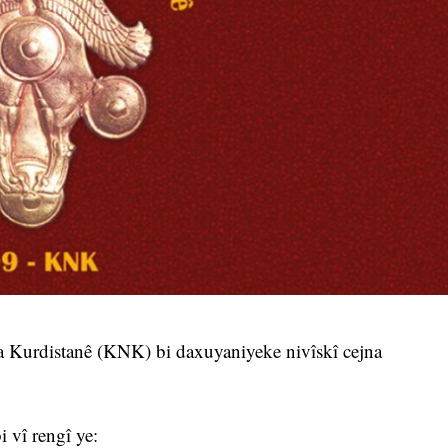
 Kurdistanê (KNK) bi daxuyaniyeke nivîskî cejna
vî rengî ye: