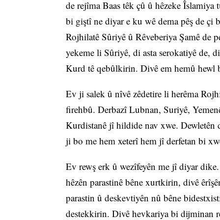
de rejîma Baas têk çû û hêzeke Îslamiy
bi giştî ne diyar e ku wê dema pêş de çi
Rojhilatê Sûriyê û Rêveberiya Şamê de p
yekeme li Sûriyê, di asta serokatiyê de, d
Kurd tê qebûlkirin. Divê em hemû hewl b
Ev ji salek û nîvê zêdetire li herêma Rojh
firehbû. Derbazî Lubnan, Suriyê, Yemenê,
Kurdistanê jî hildide nav xwe. Dewletên d
ji bo me hem xeterî hem jî derfetan bi xwe
Ev rewş erk û wezîfeyên me jî diyar dike.
hêzên parastinê bêne xurtkirin, divê êrîş
parastin û deskevtiyên nû bêne bidestxis
destekkirin. Divê hevkariya bi dijminan 