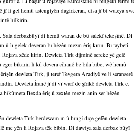
 gurtir e. Li başûr û rojavayê Kurdistanê bi rengekî fermî t
ê jî li gel hemû astengiyên dagirkeran, disa jî bi wateya xw
r tê hilkirin.
. Sala derbazbûyî di hemû waran de bû salekî tekoşînê. Di
n û li gelek deveran bi hêzên mezin êrîş kirin. Bi taybetî
û Rojava zêde kirin. Dewleta Tirk dijminê sereke yê gelê
 eger bikarin li kû devera cîhanê be bila bibe, wê hemû
rîşên dewleta Tirk, ji teref Tevgera Azadiyê ve li seranserê
in. Dewleta Îranê jî di vî warî de şîrikê dewleta Tirk e.
eka hikûmeta Bexda êrîş û zextên mezin anîn ser hêzên
îşên dewleta Tirk berdewam in û hingî diçe gefên dewleta
lê me yên li Rojava têk bibin. Di dawiya sala derbaz bûyî