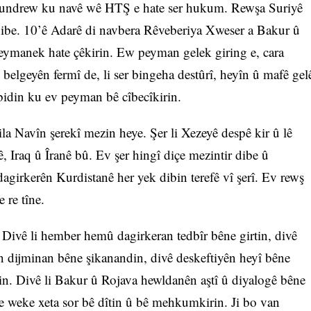
a tundrew ku navê wê HTŞ e hate ser hukum. Rewşa Suriyê
 bibe. 10’ê Adarê di navbera Rêveberiya Xweser a Bakur û
eymanek hate çêkirin. Ew peyman gelek giring e, cara
i belgeyên fermî de, li ser bingeha destûrî, heyîn û mafê gel
idin ku ev peyman bê cîbecîkirin.
ila Navîn şerekî mezin heye. Şer li Xezeyê despê kir û lê
 Iraq û Îranê bû. Ev şer hingî diçe mezintir dibe û
agirkerên Kurdistanê her yek dibin terefê vî şerî. Ev rewş
 re tîne.
 Divê li hember hemû dagirkeran tedbîr bêne girtin, divê
ên dijminan bêne şikanandin, divê deskeftiyên heyî bêne
tin. Divê li Bakur û Rojava hewldanên aştî û diyalogê bêne
re weke xeta sor bê dîtin û bê mehkumkirin. Ji bo van