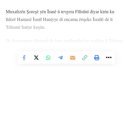
Muxafizên Şoreşê yên Îranê û tevgera Fîlîstînî diyar kirin ku
lîderê Hamasê Îsmîl Haniyye di encama êrişeke Îsraîlê de li
Tehranê hatiye kuştin.
Di daxuyaniya Hamasê de hate ragihandin ku avahiya li Tehranê
ya ku Haniyye lê bû ji bo tevlî merasîma sondxwarinê ya
Serokkomarê nû yê Îranê Mesûd Pezeşkiyan bibe çûbû Tehranê,
Vê Nûçeyê Bixwîne
bû hedefa “êrişa siyonîst”.
Muxafizên Şoreşê li malpera nûçeyan a Sepahê daxuyaniyek da
û got, “Serokê buroya siyasî ya berxwedana Îslamî Hamasê
Îsmaîl Haniyye li mala li Tehranê tevî parêzvanekî xwe şehîd
bû.”
Rayedarekî payebilind ê Hamasê Tahir el Nunu diyar kir ku êriş
Li Ser Şopa Heqîqetê
yekser li avahiya Haniyye lê bû hate kirin û got, “Dagirker ji vê
Stêrk TV ji sala 2009an ve di warên siyasî, civakî, çandî û hunerî de