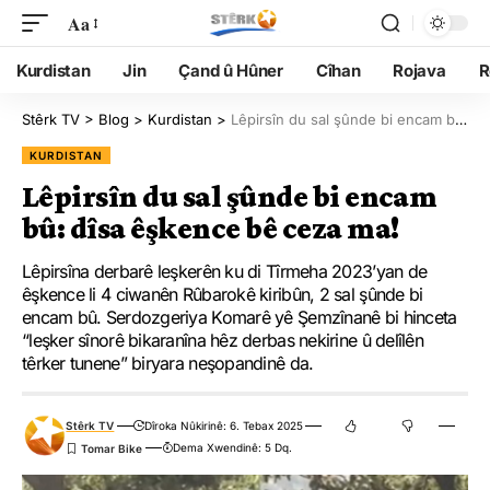
Aa
Kurdistan
Jin
Çand û Hûner
Cîhan
Rojava
R
Stêrk TV
>
Blog
>
Kurdistan
>
Lêpirsîn du sal şûnde bi encam bû: dîsa êşkence bê ceza ma!
KURDISTAN
Lêpirsîn du sal şûnde bi encam
bû: dîsa êşkence bê ceza ma!
Lêpirsîna derbarê leşkerên ku di Tîrmeha 2023’yan de
êşkence li 4 ciwanên Rûbarokê kiribûn, 2 sal şûnde bi
encam bû. Serdozgeriya Komarê yê Şemzînanê bi hinceta
“leşker sînorê bikaranîna hêz derbas nekirine û delîlên
têrker tunene” biryara neşopandinê da.
Stêrk TV
Dîroka Nûkirinê: 6. Tebax 2025
Dema Xwendinê: 5 Dq.