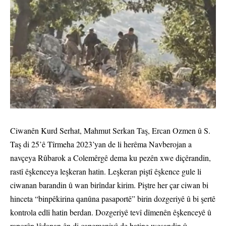
Ciwanên Kurd Serhat, Mahmut Serkan Taş, Ercan Ozmen û S.
Taş di 25’ê Tîrmeha 2023’yan de li herêma Navberojan a
navçeya Rûbarok a Colemêrgê dema ku pezên xwe diçêrandin,
rastî êşkenceya leşkeran hatin. Leşkeran piştî êşkence gule li
ciwanan barandin û wan birîndar kirim. Piştre her çar ciwan bi
hinceta “binpêkirina qanûna pasaportê” birin dozgeriyê û bi şertê
kontrola edlî hatin berdan. Dozgeriyê tevî dîmenên êşkenceyê û
raporên lêdanan ên di çapemeniyê de hatine weşandin û