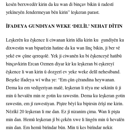
kesên berxwedêr kirin da ku wan di binçav bikin û radestî
yekîneyên Jendermeyan bên kirin” leşkeran parast.
ÎFADEYA GUNDIYAN WEKE ‘DELÎL’ NEHAT DÎTIN
Leşkerên ku êşkence li ciwanan kirin îdîa kirin ku gundiyên ku
dixwestin wan biparêzin hatine da ku wan lînç bikin, ji ber vê
yekê ew çûne qereqolê. Yek ji ciwanên ku bi êşkenceyê hatibû
binçavkirin Ercan Ozmen diyar kir ku leşkeran bi eşkereyî
êşkence li wan kirin û dozgerî ev yeke weke delîl nehesiband.
Beşeke îfadeya wî wiha ye: “Em çûn çêrandina heywanan.
Dema ku em vedigeriyan malê, leşkeran li rêya me sekinîn û ji
min û hevalên min re gotin ku rawestin. Dema ku leşkeran gotin
rawestin, em jî rawestiyan. Piştre bêyî ku bipirsin êrîşî me kirin.
Nêzîkî 20 leşkeran li me dan. Ez jî nizanim çima. Wan li pişta
min dan. Hemû leşkeran jî bi çekên xwe li lingên min û hevalên
min dan. Em hemû birîndar bûn. Min ti kes birîndar nekir.