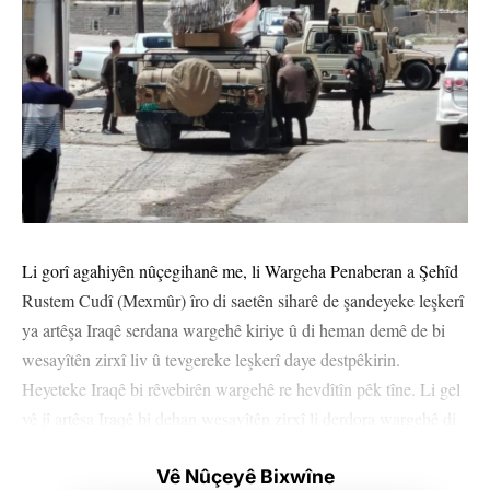
Li gorî agahiyên nûçegihanê me, li Wargeha Penaberan a Şehîd
Rustem Cudî (Mexmûr) îro di saetên siharê de şandeyeke leşkerî
ya artêşa Iraqê serdana wargehê kiriye û di heman demê de bi
wesayîtên zirxî liv û tevgereke leşkerî daye destpêkirin.
Heyeteke Iraqê bi rêvebirên wargehê re hevdîtîn pêk tîne. Li gel
vê jî artêşa Iraqê bi dehan wesayîtên zirxî li derdora wargehê di
nava liv û tevgerê de ye.
Vê Nûçeyê Bixwîne