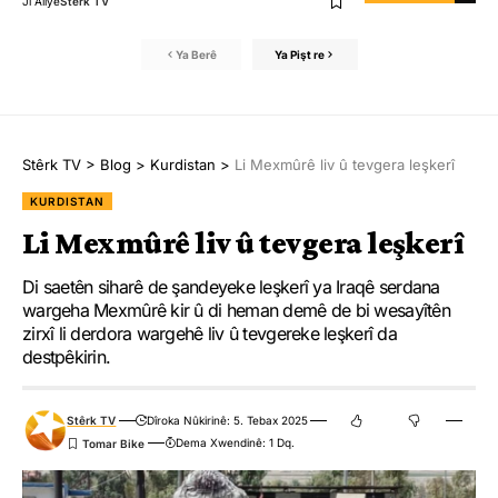
Ji Aliyê
Stêrk TV
Ya Berê
Ya Pişt re
Stêrk TV
>
Blog
>
Kurdistan
>
Li Mexmûrê liv û tevgera leşkerî
KURDISTAN
Li Mexmûrê liv û tevgera leşkerî
Di saetên siharê de şandeyeke leşkerî ya Iraqê serdana
wargeha Mexmûrê kir û di heman demê de bi wesayîtên
zirxî li derdora wargehê liv û tevgereke leşkerî da
destpêkirin.
Stêrk TV
Dîroka Nûkirinê: 5. Tebax 2025
Dema Xwendinê: 1 Dq.