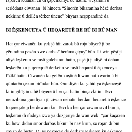
serlêdana ciwanan bi hinceta “Sînorên bikaranîna hêzê derbas
nekirine û delîlên têrker tinene” biryara neşopandinê da.
BI ÊŞKENCEYA Û HEQARETÊ RE RÛ BI RÛ MAN
Her çar ciwanên ku yek jê hîn zarok bû roja bûyerê ji bo
çêrandina pezên xwe derbasî herêma çiyayî bûn. Li wir, pêşî ji
aliyê leşkeran ve rastî gulebaran hatin, paşê jî ji aliyê bi dehan
leşkerên ku ji qereqolê derketin ve rastî heqaret û êşkenceya
fîzîkî hatin. Ciwanên ku gefên kuştinê li wan hat xwarin û bi
qûntarên çekan birîndar bûn. Gundiyên ku şahidiya êşkenceyê
kirin gihîştin cihê bûyerê û her çar hatin binçavkirin. Tevî
nerazîbûna gundiyan jî, ciwan nehatin berdan, heqaret û êşkence
li qereqolê jî berdewam kir. Tevî ku her çar ciwan sivîl bûn jî,
leşkeran di îfadeya xwe ya dozgeriyê de wan wekî “çar kaçaxên
ku hewl didan sînor derbas bikin” bi nav kirin, sê rojan di bin
çavan de hiştin. Di vê pêvajoyê de derbarê leşkerên ku êşkence