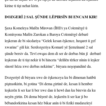
kirine ti tişt nehat kirin.
DOZGERÎ 2 SAL ŞÛNDE LÊPIRSÎN BI ENCAM KIR!
Şaxa Komeleya Mafên Mirovan (ÎHD) ya Colemêrgê û
Komîsyona Mafên Zarokan a Baroya Colemêrgê debarê
leşkeran de bi sûcdariya “Gelek kesan êşkence, heqaret û gef
xwarine” gilî kir. Serdozgeriya Komarê yê Şemzînanê 2 sal
şûnde bersiv da. Tevî ewqas dem di ser de derbas bûn jî derbarê
leşkeran de ti tişt nekir û bi hinceta “delîlên têrker nînin û leşker
sînorê hêza xwe derbas nekirine”, biryara neşopandinê da.
Dozgeriyê di biryara xwe de êşkenceya ku bi dîmenan hatibû
piştrastkirin, bi gotina “Di dema girtinê de, kesan li hember
leşkerên li ser kar li ber xwe dan û hewl dan ku birevin da ku
neyên girtin. Di dema bûyerê de, leşkerên li ser kar ji bo
bêbandorkirina kesan hêz bikar anîn û bi fizîkî mudaxeleyî