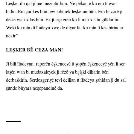
Leşker du qat ji me mezintir bûn. Ne pêkan e ku em li wan
bidin. Em çar kes bûn; ew tabûrek leşkeran bûn. Em bi zorê ji
destê wan xilas bûn. Ez ji leşkerên ku li min xistin gilîdar im.
Wekî ku min di îfadeya xwe de diyar kir ku min ti kes birîndar
nekir.”
LEŞKER BÊ CEZA MAN!
Ji bilî îfadeyan, raporên êşkenceyê û şopên êşkenceyê yên li ser
laşên wan bi mudaxaleyek ji rêzê ya bijîşkî dikarin bên
derbaskirin. Serdozgeriyê tevî delîlan û îfadeya şahidan jî du sal
şûnde biryara neşopandinê da.