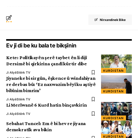
Nirxandinek Bike
Ev jî di be ku bala te bikşînin
Kete: Polîtîkayên şerê taybet ên li dijî
Dersimê bi qirkirina çandî kûrtir dibe
KURDISTAN
Ji Aliyê
Stêrk TV
Jiyaneke bi sirgûn, êşkence û windahiyan
re derbas bû: ‘Ez naxwazim bêyî ku aştiyê
bibînim bimrim’
KURDISTAN
Ji Aliyê
Stêrk TV
Li Merîwanê 6 Kurd hatin binçavkirin
Ji Aliyê
Stêrk TV
KURDISTAN
Sebahat Tuncel: Em ê bi hev re jiyana
demokratîk ava bikin
KURDISTAN