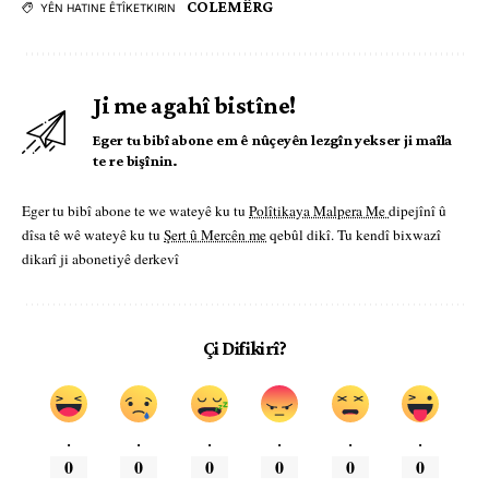
COLEMÊRG
YÊN HATINE ÊTÎKETKIRIN
Ji me agahî bistîne!
Eger tu bibî abone em ê nûçeyên lezgîn yekser ji maîla
te re bişînin.
Eger tu bibî abone te we wateyê ku tu
Polîtikaya Malpera Me
dipejînî û
dîsa tê wê wateyê ku tu
Şert û Mercên me
qebûl dikî. Tu kendî bixwazî
dikarî ji abonetiyê derkevî
Çi Difikirî?
.
.
.
.
.
.
0
0
0
0
0
0