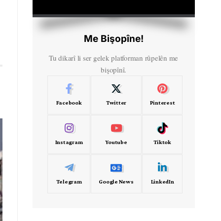
HD
00:00
Me Bişopîne!
Tu dikarî li ser gelek platforman rûpelên me
bişopînî.
Facebook
Twitter
Pinterest
Instagram
Youtube
Tiktok
Telegram
Google News
LinkedIn