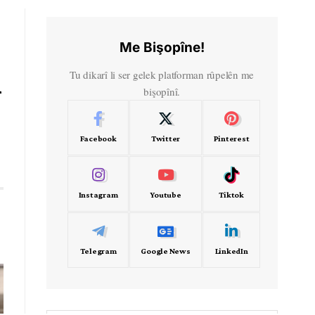
Me Bişopîne!
i
Tu dikarî li ser gelek platforman rûpelên me
bişopînî.
Facebook
Twitter
Pinterest
Instagram
Youtube
Tiktok
Telegram
Google News
LinkedIn