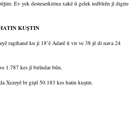
jim: Ev yek desteserkirina xakê û gelek tedbîrên jî digire
 HATIN KUŞTIN
eyê ragihand ku ji 18’ê Adarê û vir ve 38 jê di nava 24
ve 1.787 kes jî birîndar bûn.
da Xezeyê bi giştî 50.183 kes hatin kuştin.