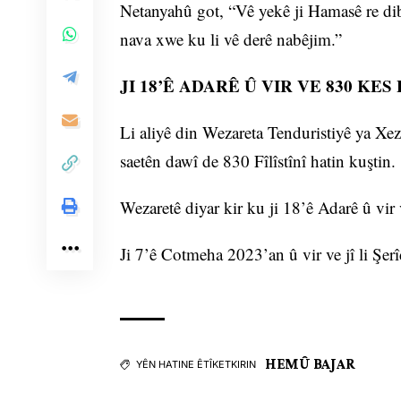
Netanyahû got, “Vê yekê ji Hamasê re dibê
nava xwe ku li vê derê nabêjim.”
JI 18’Ê ADARÊ Û VIR VE 830 KES
Li aliyê din Wezareta Tenduristiyê ya Xez
saetên dawî de 830 Fîlîstînî hatin kuştin.
Wezaretê diyar kir ku ji 18’ê Adarê û vir 
Ji 7’ê Cotmeha 2023’an û vir ve jî li Şerî
HEMÛ BAJAR
YÊN HATINE ÊTÎKETKIRIN