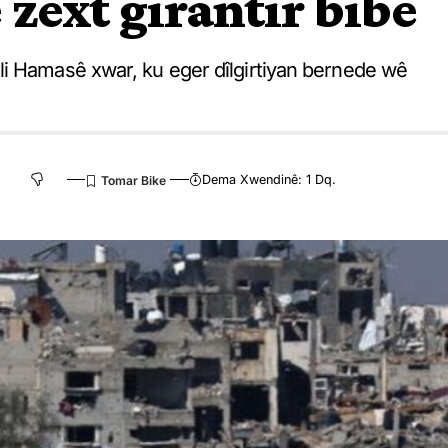
zext girantir bibe
li Hamasê xwar, ku eger dîlgirtiyan bernede wê
Dema Xwendinê: 1 Dq.