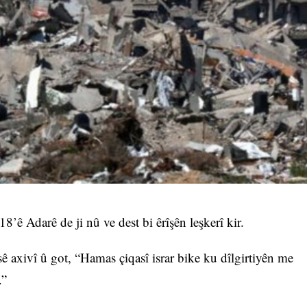
18’ê Adarê de ji nû ve dest bi êrîşên leşkerî kir.
sê axivî û got, “Hamas çiqasî israr bike ku dîlgirtiyên me
.”