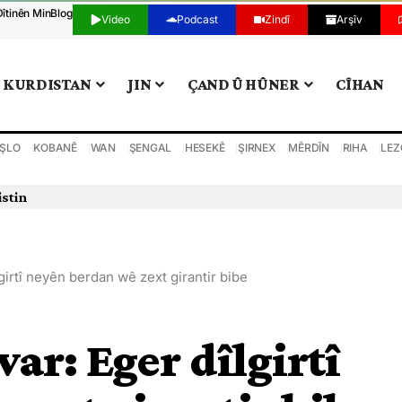
Dîtinên Min
Blog
Video
Podcast
Zindî
Arşîv
KURDISTAN
JIN
ÇAND Û HÛNER
CÎHAN
ŞLO
KOBANÊ
WAN
ŞENGAL
HESEKÊ
ŞIRNEX
MÊRDÎN
RIHA
LEZ
istin
irtî neyên berdan wê zext girantir bibe
ar: Eger dîlgirtî