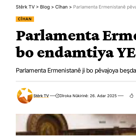
Stêrk TV
>
Blog
>
Cîhan
>
Parlamenta Ermenistanê pêvaj
CÎHAN
Parlamenta Erme
bo endamtiya YE’
Parlamenta Ermenistanê ji bo pêvajoya beşdar
Stêrk TV
Dîroka Nûkirinê: 26. Adar 2025