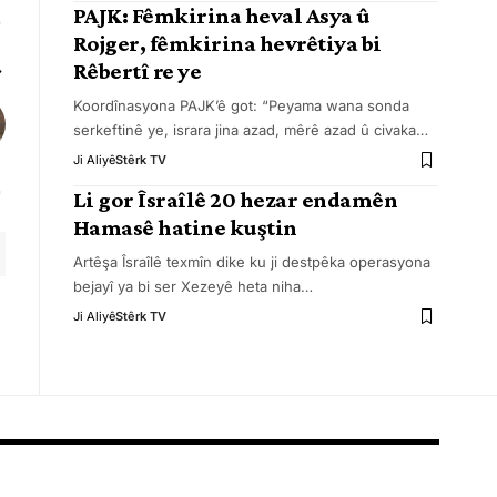
PAJK: Fêmkirina heval Asya û
Rojger, fêmkirina hevrêtiya bi
Rêbertî re ye
Koordînasyona PAJK’ê got: “Peyama wana sonda
serkeftinê ye, israra jina azad, mêrê azad û civaka
…
Ji Aliyê
Stêrk TV
Li gor Îsraîlê 20 hezar endamên
Hamasê hatine kuştin
Artêşa Îsraîlê texmîn dike ku ji destpêka operasyona
bejayî ya bi ser Xezeyê heta niha
…
Ji Aliyê
Stêrk TV