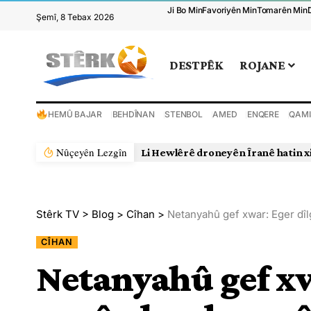
Ji Bo Min
Favoriyên Min
Tomarên Min
Şemî, 8 Tebax 2026
DESTPÊK
ROJANE
HEMÛ BAJAR
BEHDÎNAN
STENBOL
AMED
ENQERE
QAMI
Nûçeyên Lezgîn
Li Hewlêrê droneyên Îranê hatin x
Stêrk TV
>
Blog
>
Cîhan
>
Netanyahû gef xwar: Eger dîlg
CÎHAN
Netanyahû gef xw