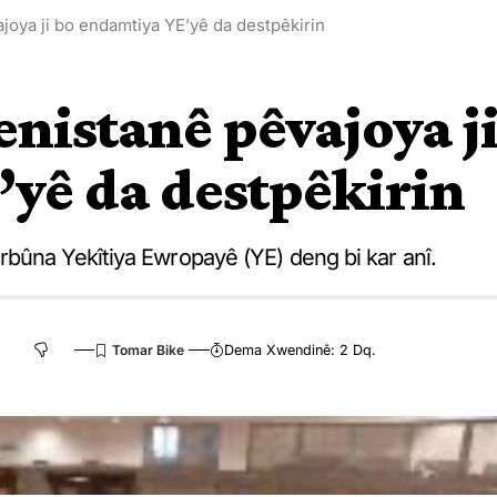
oya ji bo endamtiya YE’yê da destpêkirin
nistanê pêvajoya j
yê da destpêkirin
bûna Yekîtiya Ewropayê (YE) deng bi kar anî.
Dema Xwendinê: 2 Dq.