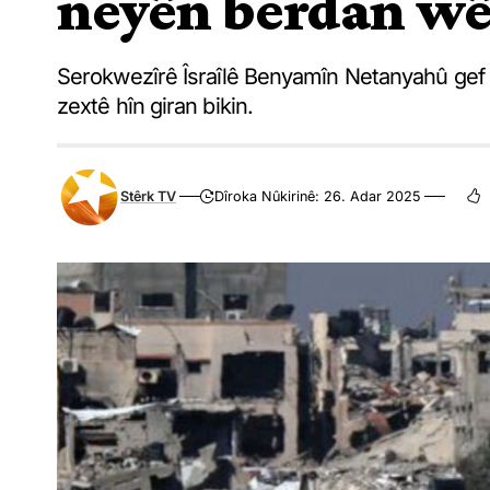
neyên berdan wê 
Serokwezîrê Îsraîlê Benyamîn Netanyahû gef 
zextê hîn giran bikin.
Stêrk TV
Dîroka Nûkirinê: 26. Adar 2025