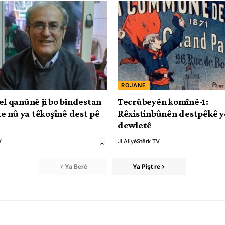
ROJANE
el qanûnê ji bo bindestan
Tecrûbeyên komînê-1:
 nû ya têkoşînê dest pê
Rêxistinbûnên destpêkê yên
dewletê
V
Ji Aliyê
Stêrk TV
Ya Berê
Ya Pişt re