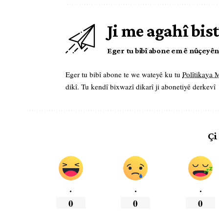
Ji me agahî bist
Eger tu bibî abone em ê nûçeyên l
Eger tu bibî abone te we wateyê ku tu
Polîtikaya
dikî. Tu kendî bixwazî dikarî ji abonetiyê derkevî
Çi
.
.
.
0
0
0