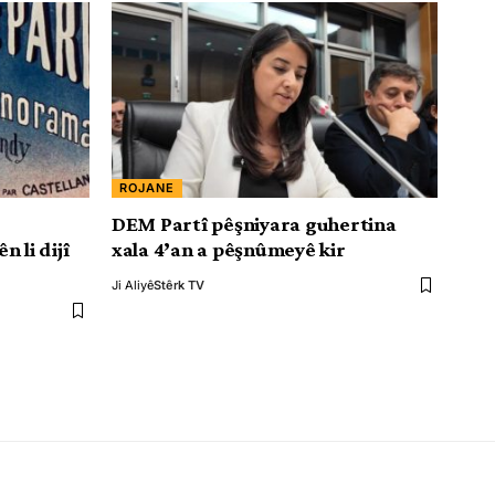
ROJANE
DEM Partî pêşniyara guhertina
 li dijî
xala 4’an a pêşnûmeyê kir
Ji Aliyê
Stêrk TV