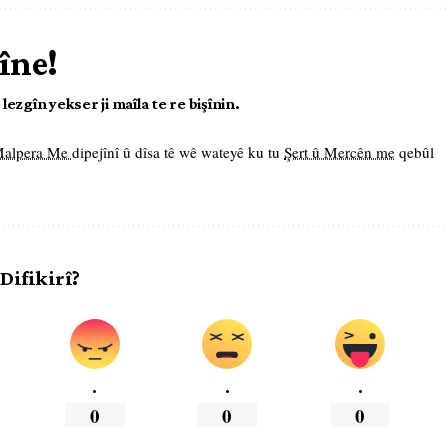
îne!
ezgîn yekser ji maîla te re bişînin.
 Malpera Me
dipejînî û dîsa tê wê wateyê ku tu
Şert û Mercên me
qebûl
 Difikirî?
.
.
.
0
0
0