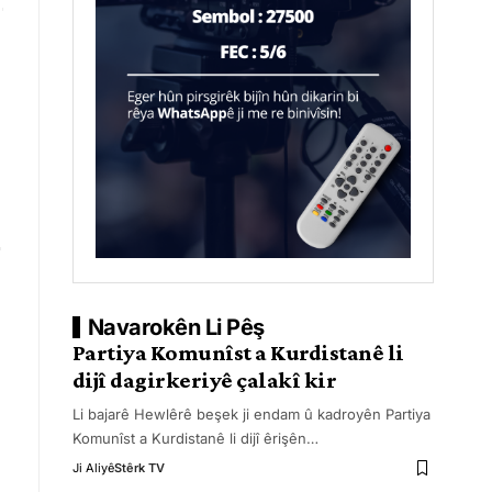
Navarokên Li Pêş
Partiya Komunîst a Kurdistanê li
dijî dagirkeriyê çalakî kir
Li bajarê Hewlêrê beşek ji endam û kadroyên Partiya
Komunîst a Kurdistanê li dijî êrişên
…
Ji Aliyê
Stêrk TV