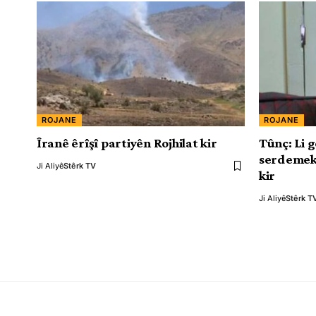
ROJANE
ROJANE
Îranê êrîşî partiyên Rojhilat kir
Tûnç: Li g
serdemeke
Ji Aliyê
Stêrk TV
kir
Ji Aliyê
Stêrk T