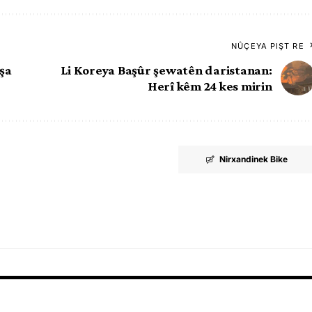
NÛÇEYA PIŞT RE
şa
Li Koreya Başûr şewatên daristanan:
Herî kêm 24 kes mirin
Nirxandinek Bike