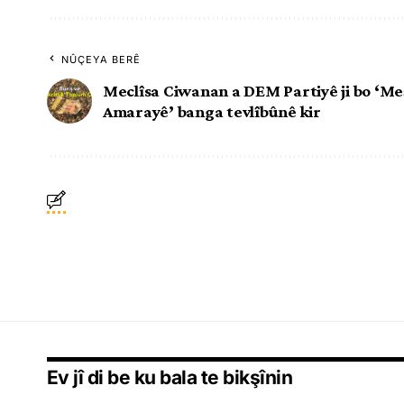
NÛÇEYA BERÊ
Meclîsa Ciwanan a DEM Partiyê ji bo ‘Me
Amarayê’ banga tevlîbûnê kir
Ev jî di be ku bala te bikşînin