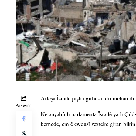
Artêşa Îsraîlê piştî agirbesta du mehan di 
Parvekirin
Netanyahû li parlamenta Îsraîlê ya li Qûd
bernede, em ê ewqasî zexteke giran bikin