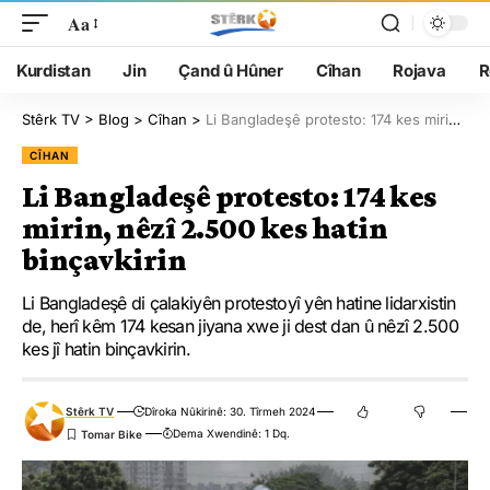
Aa
Kurdistan
Jin
Çand û Hûner
Cîhan
Rojava
R
Stêrk TV
>
Blog
>
Cîhan
>
Li Bangladeşê protesto: 174 kes mirin, nêzî 2.500 kes hatin binçavkirin
CÎHAN
Li Bangladeşê protesto: 174 kes
mirin, nêzî 2.500 kes hatin
binçavkirin
Li Bangladeşê di çalakiyên protestoyî yên hatine lidarxistin
de, herî kêm 174 kesan jiyana xwe ji dest dan û nêzî 2.500
kes jî hatin binçavkirin.
Stêrk TV
Dîroka Nûkirinê: 30. Tîrmeh 2024
Dema Xwendinê: 1 Dq.