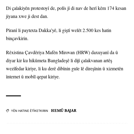
Di çalakiyên protestoyî de, polîs jî di nav de herî kêm 174 kesan
jiyana xwe ji dest dan.
Piranî li paytexta Dakka’yê, li giştî welêt 2.500 kes hatin
binçavkirin.
Rêxistina Çavdêriya Mafên Mirovan (HRW) daxuyanî da û
diyar kir ku hikûmeta Bangladeşê li dijî çalakvanan artêş
wezîfedar kiriye, li ku derê dibînin gule lê direşînin û xizmetên
înternet û mobîl qepat kiriye.
HEMÛ BAJAR
YÊN HATINE ÊTÎKETKIRIN