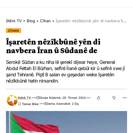
Stêrk TV
>
Blog
>
Cîhan
>
Îşaretên nêzîkbûnê yên di navbera Îran û Sûdanê de
CÎHAN
Îşaretên nêzîkbûnê yên di
navbera Îran û Sûdanê de
Serokê Sûdan a ku niha lê şerekî dijwar heye, General
Abdul Fettah El Bûrhan, sefîrê Îranê qebûl kir û sefirê xwe jî
şand Tehranê. Piştî 8 salan ev geşedan weke îşaretên
nêzîkbûnê hatin nirxandin.
Stêrk TV
Dîroka Nûkirinê: 29. Tîrmeh 2024
Dema Xwendinê: 2 Dq.