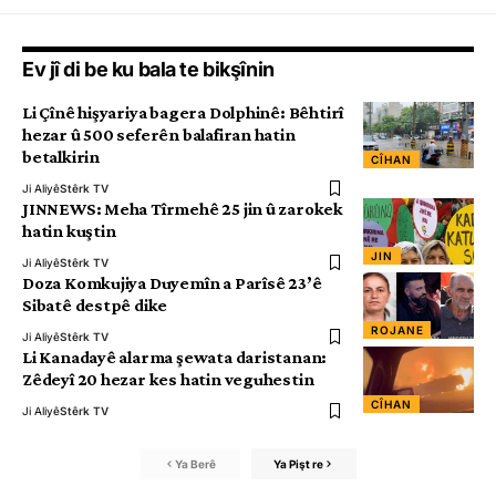
Ev jî di be ku bala te bikşînin
Li Çînê hişyariya bagera Dolphinê: Bêhtirî
hezar û 500 seferên balafiran hatin
betalkirin
CÎHAN
Ji Aliyê
Stêrk TV
JINNEWS: Meha Tîrmehê 25 jin û zarokek
hatin kuştin
JIN
Ji Aliyê
Stêrk TV
Doza Komkujiya Duyemîn a Parîsê 23’ê
Sibatê destpê dike
ROJANE
Ji Aliyê
Stêrk TV
Li Kanadayê alarma şewata daristanan:
Zêdeyî 20 hezar kes hatin veguhestin
CÎHAN
Ji Aliyê
Stêrk TV
Ya Berê
Ya Pişt re