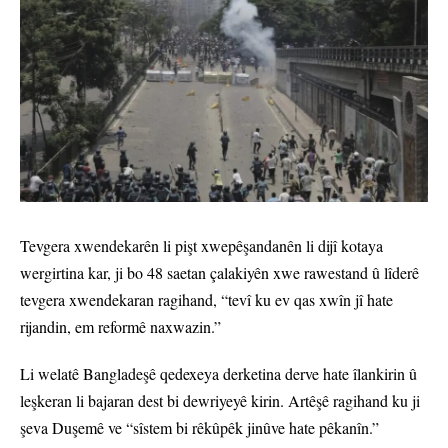
Tevgera xwendekarên li pişt xwepêşandanên li dijî kotaya
wergirtina kar, ji bo 48 saetan çalakiyên xwe rawestand û lîderê
tevgera xwendekaran ragihand, “tevî ku ev qas xwîn jî hate
rijandin, em reformê naxwazin.”
Li welatê Bangladeşê qedexeya derketina derve hate îlankirin û
leşkeran li bajaran dest bi dewriyeyê kirin. Artêşê ragihand ku ji
şeva Duşemê ve “sîstem bi rêkûpêk jinûve hate pêkanîn.”