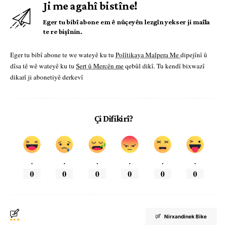
Ji me agahî bistîne!
Eger tu bibî abone em ê nûçeyên lezgîn yekser ji maîla
te re bişînin.
Eger tu bibî abone te we wateyê ku tu
Polîtikaya Malpera Me
dipejînî û
dîsa tê wê wateyê ku tu
Şert û Mercên me
qebûl dikî. Tu kendî bixwazî
dikarî ji abonetiyê derkevî
Çi Difikirî?
.
.
.
.
.
.
0
0
0
0
0
0
Nirxandinek Bike