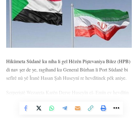
Hikûmeta Sûdanê ku niha li gel Hêzên Piştevaniya Bilez (HPB)
di nav şer de ye, ragihand ku General Bûrhan li Port Sûdanê bi
sefîrê nû yê Îranê Hasan Şah Huseynî re hevdîtinek pêk aniye.
Serperiştê Wezareta Karên Derve Huseyîn el- Emîn ev hevdîtin
weke ‘’destpêka qonaxeke nû’’ ya di navbera her du welatan de
diyar kir û Bûrhanî jî sefîrê Sûdanê yê nû Abdulazîz Hasan Salih
Vê Nûçeyê Bixwîne
şand Îranê.
Sûdanê ji ber piştgiriya Îran û Erebistana Siûdî ku Sûidîyan