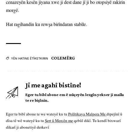
cenazeyên kesên jiyana xwe ji dest dane jî ji bo otopsiyê rakirin
morgê.
Hat ragihandin ku rewşa birîndaran stabîle.
COLEMÊRG
YÊN HATINE ÊTÎKETKIRIN
Ji me agahî bistîne!
Eger tu bibî abone em ê nûçeyên lezgîn yekser ji maîla
te re bişînin.
Eger tu bibî abone te we wateyê ku tu
Polîtikaya Malpera Me
dipejînî û
dîsa tê wê wateyê ku tu
Şert û Mercên me
qebûl dikî. Tu kendî bixwazî
dikarî ji abonetiyê derkevî