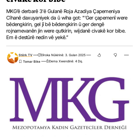
MKG’ê derbarê 3'ê Gulanê Roja Azadiya Çapemeniya
Cîhanê daxuyaniyek da û wiha got: "'Ger çapemenî were
bêdengkirin, gel jî bê bêdengkirin û ger dengê
rojnamevanên jin were qutkirin, wijdanê civakê kor bibe.
Em ê destûrê nedin vê yekê.”
Stêrk TV
Dîroka Nûkirinê: 3. Gulan 2025
Dema Xwendinê: 4 Dq.