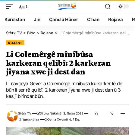
Aa
Kurdistan
Jin
Çand û Hûner
Cîhan
Rojava
R
Stêrk TV
>
Blog
>
Rojane
>
Li Colemêrgê mînîbûsa karkeran qelibî: 2 karkeran jiyana xwe ji dest dan
ROJANE
Li Colemêrgê mînîbûsa
karkeran qelibî: 2 karkeran
jiyana xwe ji dest dan
Li navçeya Gever a Colemêrgê mînîbusa ku karker tê de
bûn li ser rê qulibî. 2 karkeran jiyana xwe ji dest dan û 3
kes jî birîndar bûn.
Stêrk TV
Dîroka Nûkirinê: 3. Gulan 2025
Dema Xwendinê: 1 Dq.