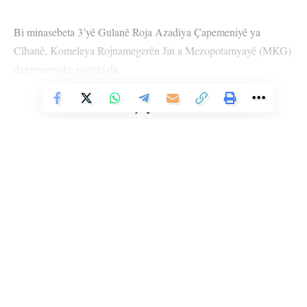
Bi minasebeta 3’yê Gulanê Roja Azadiya Çapemeniyê ya
Cîhanê, Komeleya Rojnamegerên Jin a Mezopotamyayê (MKG)
daxuyaniyeke nivîskî da.
Di daxuyaniyê de wiha hat gotin:
Vê Nûçeyê Bixwîne
“Îro 3’yê Gulanê Roja Azadiya Çapemeniyê ya Cîhanî ye. Ji
aliyê Neteweyên Yekbûyî ve hatiye ragihandin. Ev roj ji bo
parastina azadiya xebatkarên çapemeniyê ya di ragihandina
nûçeyan de û mafê raya giştî ya ji bo gihîştina agahdariya rast û
bêalî tê pîrozkirin. Lêbelê, li Tirkiyeyê û bi taybetî li erdnîgariya
Mezopotamyayê, ev roj ji pîrozkirinê bêtir bûye roja
berxwedanê.
Li Ser Şopa Heqîqetê
Stêrk TV ji sala 2009an ve di warên siyasî, civakî, çandî û hunerî de
Azadiya çapemeniyê mafekî mirovî yê gerdûnî ye. Lêbelê,
weşanê dike. Bi nêrîna azadiya jinê û avakirina civakeke demokratîk,
Stêrk TV xebatên civakî, çandî, hunerî, dîrokî, aborî û yên jîngehê
rojnamevanên li Tirkiyeyê, bi taybetî rojnamevanên jin ên ku di