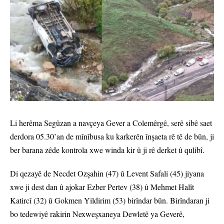
Li herêma Segûzan a navçeya Gever a Colemêrgê, serê sibê saet
derdora 05.30’an de mînîbusa ku karkerên înşaeta rê tê de bûn, ji
ber barana zêde kontrola xwe winda kir û ji rê derket û qulibî.
Di qezayê de Necdet Ozşahin (47) û Levent Safali (45) jiyana
xwe ji dest dan û ajokar Ezber Pertev (38) û Mehmet Halît
Katircî (32) û Gokmen Yildirim (53) birîndar bûn. Birîndaran ji
bo tedewiyê rakirin Nexweşxaneya Dewletê ya Geverê,