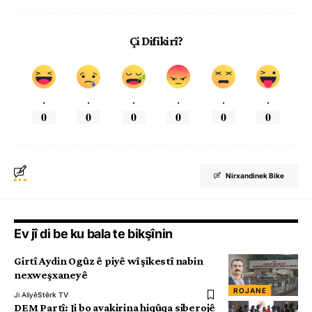
Çi Difikirî?
.
.
.
.
.
.
0
0
0
0
0
0
Nirxandinek Bike
Ev jî di be ku bala te bikşînin
Girtî Aydin Ogûz ê piyê wî şikestî nabin
nexweşxaneyê
ROJANE
Ji Aliyê
Stêrk TV
DEM Partî: Ji bo avakirina hiqûqa siberojê