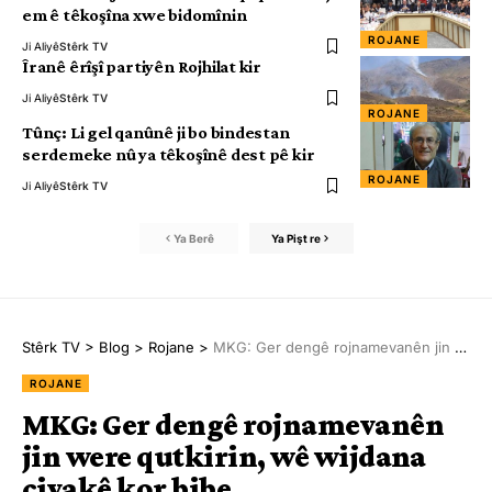
em ê têkoşîna xwe bidomînin
ROJANE
Ji Aliyê
Stêrk TV
Îranê êrîşî partiyên Rojhilat kir
Ji Aliyê
Stêrk TV
ROJANE
Tûnç: Li gel qanûnê ji bo bindestan
serdemeke nû ya têkoşînê dest pê kir
ROJANE
Ji Aliyê
Stêrk TV
Ya Berê
Ya Pişt re
Stêrk TV
>
Blog
>
Rojane
>
MKG: Ger dengê rojnamevanên jin were qutkirin, wê wijdana civakê kor bibe
ROJANE
MKG: Ger dengê rojnamevanên
jin were qutkirin, wê wijdana
civakê kor bibe