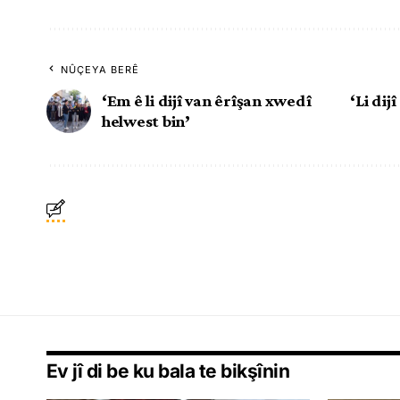
NÛÇEYA BERÊ
‘Em ê li dijî van êrîşan xwedî
‘Li di
helwest bin’
Ev jî di be ku bala te bikşînin