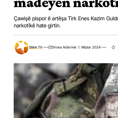
madeyên narkotîk
Çawişê pispor ê artêşa Tirk Enes Kazim Guld
narkotîkê hate girtin.
Stêrk TV
Dîroka Nûkirinê: 1. Mijdar 2024