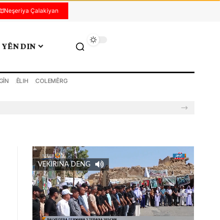
Neşeriya Çalakiyan
YÊN DIN
GÎN
ÊLIH
COLEMÊRG
VEKIRINA DENG