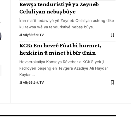
Rewşa tenduristiyê ya Zeyneb
Celaliyan nebaş bûye
Îran mafê tedawiyê yê Zeyneb Celaliyan asteng dike
ku rewşa wê ya tenduristiyê nebaş bûye.
Ji Aliyê
Stêrk TV
KCK: Em hevrê Fûat bi hurmet,
hezkirin û minet bi bîr tînin
Hevserokatiya Konseya Rêveber a KCK’ê yek ji
kadroyên pêşeng ên Tevgera Azadiyê Alî Haydar
Kaytan
…
Ji Aliyê
Stêrk TV