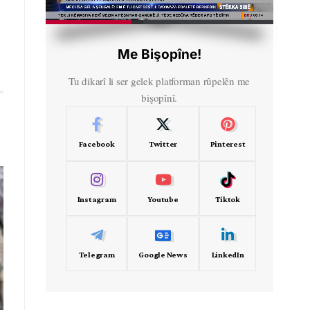
HD
00:29
Me Bişopîne!
Tu dikarî li ser gelek platforman rûpelên me
bişopînî.
Facebook
Twitter
Pinterest
Instagram
Youtube
Tiktok
Telegram
Google News
LinkedIn