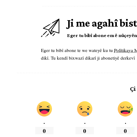
Ji me agahî bist
Eger tu bibî abone em ê nûçeyên l
Eger tu bibî abone te we wateyê ku tu
Polîtikaya
dikî. Tu kendî bixwazî dikarî ji abonetiyê derkevî
Çi
.
.
.
0
0
0