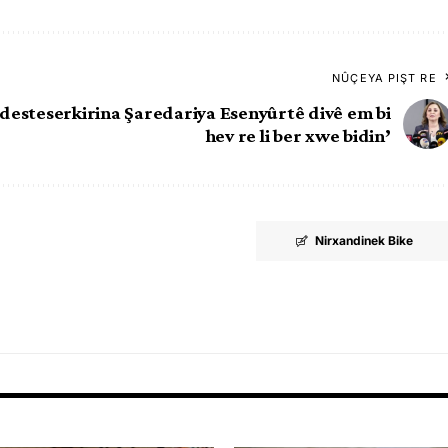
NÛÇEYA PIŞT RE
jî desteserkirina Şaredariya Esenyûrtê divê em bi
hev re li ber xwe bidin’
Nirxandinek Bike