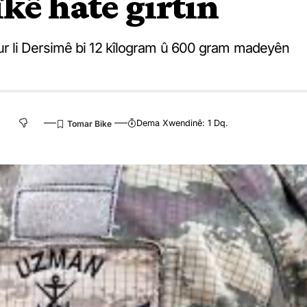
ê hate girtin
ur li Dersimê bi 12 kîlogram û 600 gram madeyên
Dema Xwendinê: 1 Dq.