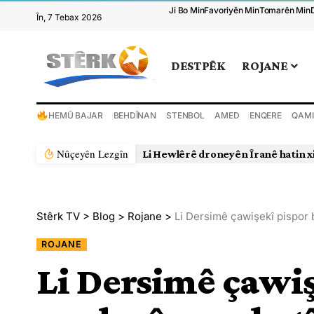
Ji Bo Min
Favoriyên Min
Tomarên Min
În, 7 Tebax 2026
DESTPÊK
ROJANE
HEMÛ BAJAR
BEHDÎNAN
STENBOL
AMED
ENQERE
QAMI
Nûçeyên Lezgîn
Li Hewlêrê droneyên Îranê hatin x
Stêrk TV
>
Blog
>
Rojane
>
Li Dersimê çawişekî pispor 
ROJANE
Li Dersimê çawiş