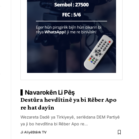
Navarokên Li Pêş
Destûra hevdîtinê ya bi Rêber Apo
re hat dayîn
Wezareta Dadê ya Tirkiyeyê, serlêdana DEM Partiyê
ya ji bo hevdîtina bi Rêber Apo re
…
Ji Aliyê
Stêrk TV