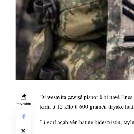
Di wesayîta çawişê pispor ê bi navê Enes
Parvekirin
kirin û 12 kîlo û 600 gramên tiryakê hatin
Li gorî agahiyên hatine bidestxistin, ta