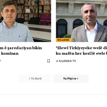
ROJANE
Em ê şaredariyan bikin
‘Elewî Tirkiyeyeke welê d
 komînan
ku mafên her kesî lê ewle 
V
Ji Aliyê
Stêrk TV
Ya Berê
Ya Pişt re