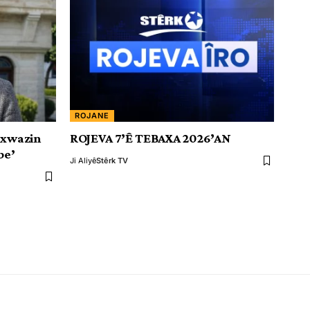
ROJANE
ixwazin
ROJEVA 7’Ê TEBAXA 2026’AN
be’
Ji Aliyê
Stêrk TV