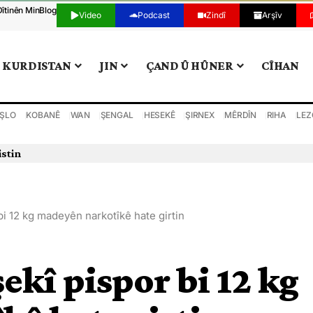
Dîtinên Min
Blog
Video
Podcast
Zindî
Arşîv
KURDISTAN
JIN
ÇAND Û HÛNER
CÎHAN
ŞLO
KOBANÊ
WAN
ŞENGAL
HESEKÊ
ŞIRNEX
MÊRDÎN
RIHA
LEZ
istin
bi 12 kg madeyên narkotîkê hate girtin
ekî pispor bi 12 kg