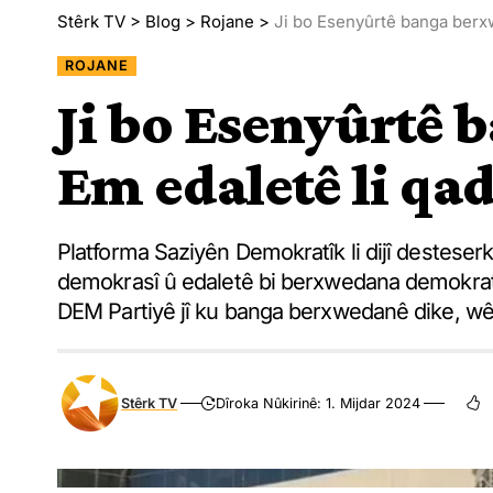
Stêrk TV
>
Blog
>
Rojane
>
Ji bo Esenyûrtê banga berx
ROJANE
Ji bo Esenyûrtê
Em edaletê li qa
Platforma Saziyên Demokratîk li dijî desteserk
demokrasî û edaletê bi berxwedana demokrat
DEM Partiyê jî ku banga berxwedanê dike, wê l
Stêrk TV
Dîroka Nûkirinê: 1. Mijdar 2024