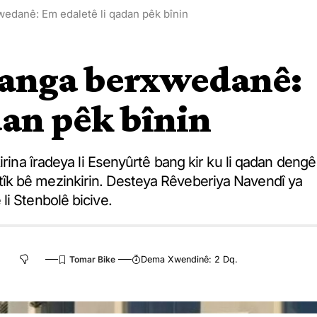
wedanê: Em edaletê li qadan pêk bînin
 banga berxwedanê:
dan pêk bînin
irina îradeya li Esenyûrtê bang kir ku li qadan dengê
îk bê mezinkirin. Desteya Rêveberiya Navendî ya
i Stenbolê bicive.
Dema Xwendinê: 2 Dq.