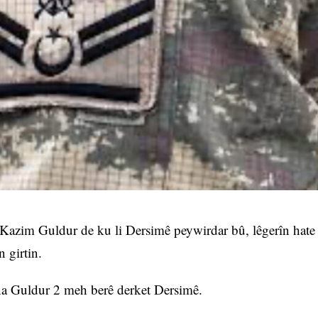
 Kazim Guldur de ku li Dersimê peywirdar bû, lêgerîn hate
 girtin.
yîna Guldur 2 meh berê derket Dersimê.