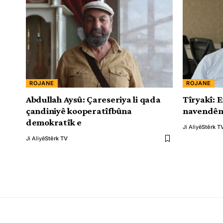
ROJANE
ROJANE
Abdullah Aysû: Çareseriya li qada
Tîryakî: 
çandiniyê kooperatîfbûna
navendên
demokratîk e
Ji Aliyê
Stêrk T
Ji Aliyê
Stêrk TV