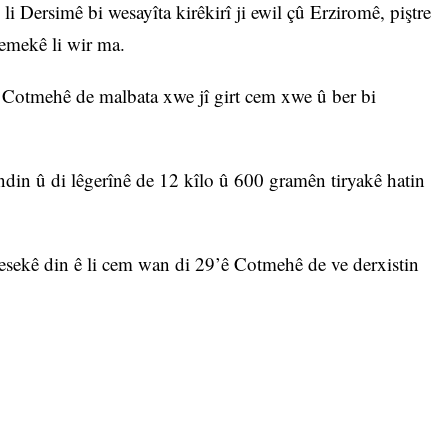
 Dersimê bi wesayîta kirêkirî ji ewil çû Erziromê, piştre
demekê li wir ma.
 Cotmehê de malbata xwe jî girt cem xwe û ber bi
ndin û di lêgerînê de 12 kîlo û 600 gramên tiryakê hatin
kesekê din ê li cem wan di 29’ê Cotmehê de ve derxistin