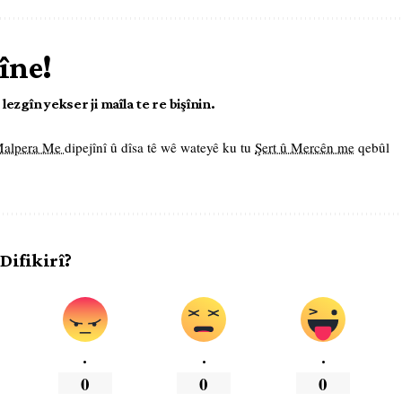
îne!
ezgîn yekser ji maîla te re bişînin.
 Malpera Me
dipejînî û dîsa tê wê wateyê ku tu
Şert û Mercên me
qebûl
 Difikirî?
.
.
.
0
0
0