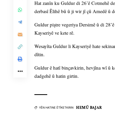
Hat zanîn ku Guldur di 26’ê Cotmehê de li
derbasî Êlihê bû û ji wir jî çû Amedê û 
Guldur piştre vegeriya Dersimê û di 28’ê
Kayseriyê ve kete rê.
Wesayîta Guldur li Kayseriyê hate sekina
dîtin.
Guldur ê hatî binçavkirin, hevjîna wî û 
dadgehê û hatin girtin.
HEMÛ BAJAR
YÊN HATINE ÊTÎKETKIRIN