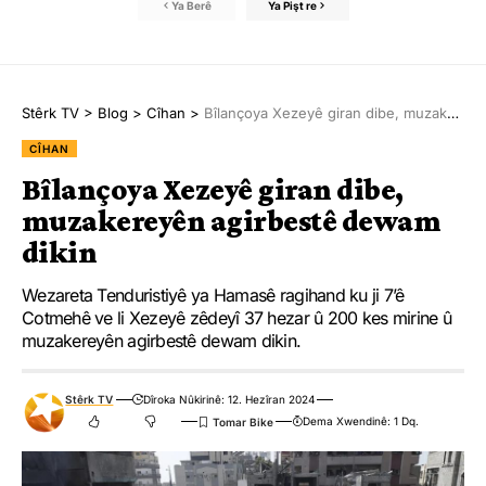
Ya Berê
Ya Pişt re
Stêrk TV
>
Blog
>
Cîhan
>
Bîlançoya Xezeyê giran dibe, muzakereyên agirbestê dewam dikin
CÎHAN
Bîlançoya Xezeyê giran dibe,
muzakereyên agirbestê dewam
dikin
Wezareta Tenduristiyê ya Hamasê ragihand ku ji 7’ê
Cotmehê ve li Xezeyê zêdeyî 37 hezar û 200 kes mirine û
muzakereyên agirbestê dewam dikin.
Stêrk TV
Dîroka Nûkirinê: 12. Hezîran 2024
Dema Xwendinê: 1 Dq.