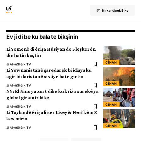
Nirxandinek Bike
Ev jî di be ku bala te bikşînin
Li Yemenê di êrişa Hûsiyan de 3 leşkerên
din hatin kuştin
CÎHAN
Ji Aliyê
Stêrk TV
Li Yewnanistanê şaredarek bi îdîaya ku
agir bi daristanê xistiye hate girtin
CÎHAN
Ji Aliyê
Stêrk TV
NY: El Niño ya xurt dibe ku krîza xurekê ya
global girantir bike
CÎHAN
Ji Aliyê
Stêrk TV
Li Taylandê êrişa li ser Lîseyê: Herî kêm 8
kes mirin
CÎHAN
Ji Aliyê
Stêrk TV