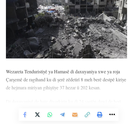
Wezareta Tenduristiyê ya Hamasê di daxuyaniya xwe ya roja
Çarşemê de ragihand ku di şerê zêdetirî 8 meh berê destpê kiriye
de hejmara miriyan gihiştiye 37 hezar û 202 kesan.
Di daxuyaniyê de hate diyarkirin ku di 24 saetên dawî de herî
kêm 38 kes hatine kuştin û ji 7’ê Cotmehê ve li Xezeyê 84 hezar
Vê Nûçeyê Bixwîne
û 932 kes birîndar bûne.
MUZAKEREYÊN AGIRBESTÊ