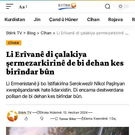
Aa
Kurdistan
Jin
Çand û Hûner
Cîhan
Rojava
R
Stêrk TV
>
Blog
>
Cîhan
>
Li Erîvanê di çalakiya şermezarkirinê de bi dehan kes birîndar bûn
CÎHAN
Li Erîvanê di çalakiya
şermezarkirinê de bi dehan kes
birîndar bûn
Li Ermenistanê ji bo îstifakirina Serokwezîr Nîkol Paşînyan
xwepêşandanek hate lidarxistin. Di encama destwerdana
polîsan de bi dehan kes birîndar bûn.
Stêrk TV
Dîroka Nûkirinê: 13. Hezîran 2024
Dema Xwendinê: 1 Dq.