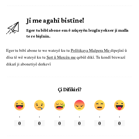
Ji me agahî bistîne!
Eger tu bibî abone em ê nûçeyên lezgîn yekser ji maîla
te re bişînin.
Eger tu bibî abone te we wateyê ku tu
Polîtikaya Malpera Me
dipejînî û
dîsa tê wê wateyê ku tu
Şert û Mercên me
qebûl dikî. Tu kendî bixwazî
dikarî ji abonetiyê derkevî
Çi Difikirî?
.
.
.
.
.
.
0
0
0
0
0
0