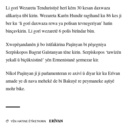
Li gorî Wezareta Tenduristiyê herî kêm 30 kesan daxwaza
alîkariya tibî kirin. Wezareta Karên Hundir ragihand ku 86 kes ji
ber ku ‘li gorî daxwaza rewa ya polîsan tevnegeriyan’ hatin
binçavkirin. Li gorî wezaretê 6 polîs birîndar bûn.
Xwepêşandanên ji bo îstifakirina Paşînyan bi pêşegniya
Serpîskopos Bagrat Galstanyan têne kirin. Serpîskopos ‘tawîzên
yekalî û biçûkxistinê’ yên Ermenistanê şermezar kir.
Nîkol Paşînyan jî ji parlamenteran re axivî û diyar kir ku Erîvan
amade ye di nava mehekê de bi Bakuyê re peymaneke aştiyê
mohr bike.
ERÎVAN
YÊN HATINE ÊTÎKETKIRIN