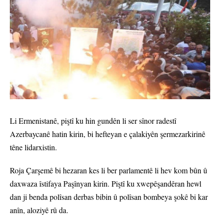
Li Ermenistanê, piştî ku hin gundên li ser sînor radestî
Azerbaycanê hatin kirin, bi hefteyan e çalakiyên şermezarkirinê
têne lidarxistin.
Roja Çarşemê bi hezaran kes li ber parlamentê li hev kom bûn û
daxwaza îstifaya Paşînyan kirin. Piştî ku xwepêşandêran hewl
dan ji benda polîsan derbas bibin û polîsan bombeya şokê bi kar
anîn, aloziyê rû da.