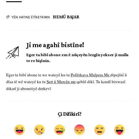
HEMÛ BAJAR
YÊN HATINE ÊTÎKETKIRIN
Ji me agahî bistîne!
Eger tu bibî abone em ê nûçeyên lezgîn yekser ji maîla
te re bişînin.
Eger tu bibî abone te we wateyê ku tu
Polîtikaya Malpera Me
dipejînî û
dîsa tê wê wateyê ku tu
Şert û Mercên me
qebûl dikî. Tu kendî bixwazî
dikarî ji abonetiyê derkevî
Çi Difikirî?