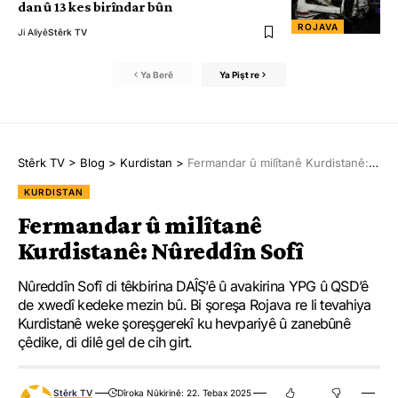
dan û 13 kes birîndar bûn
ROJAVA
Ji Aliyê
Stêrk TV
Ya Berê
Ya Pişt re
Stêrk TV
>
Blog
>
Kurdistan
>
Fermandar û milîtanê Kurdistanê: Nûreddîn Sofî
KURDISTAN
Fermandar û milîtanê
Kurdistanê: Nûreddîn Sofî
Nûreddîn Sofî di têkbirina DAÎŞ’ê û avakirina YPG û QSD’ê
de xwedî kedeke mezin bû. Bi şoreşa Rojava re li tevahiya
Kurdistanê weke şoreşgerekî ku hevpariyê û zanebûnê
çêdike, di dilê gel de cih girt.
Stêrk TV
Dîroka Nûkirinê: 22. Tebax 2025