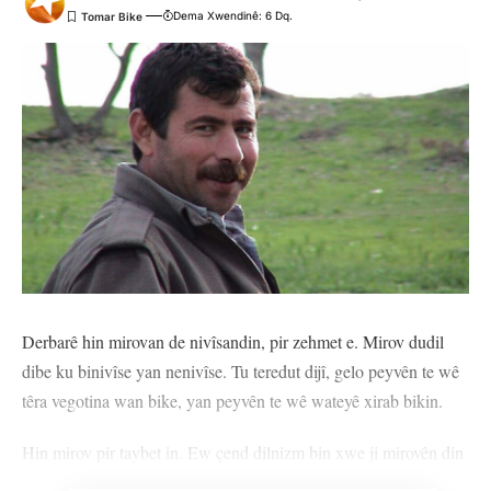
Dema Xwendinê: 6 Dq.
Derbarê hin mirovan de nivîsandin, pir zehmet e. Mirov dudil
dibe ku binivîse yan nenivîse. Tu teredut dijî, gelo peyvên te wê
têra vegotina wan bike, yan peyvên te wê wateyê xirab bikin.
Hin mirov pir taybet in. Ew çend dilnizm bin xwe ji mirovên din
cuda nebinin jî cuda ne; hem jî pir cuda. Eger tu bêjî, ‘Ez hinekê