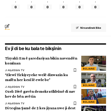
.
.
.
.
.
.
0
0
0
0
0
0
Nirxandinek Bike
Ev jî di be ku bala te bikşînin
Tîryakî: Em ê şaredariyan bikin navendên
komînan
ROJANE
Ji Aliyê
Stêrk TV
‘Elewî Tirkiyeyeke welê dixwazin ku
mafên her kesî lê ewle be’
ROJANE
Ji Aliyê
Stêrk TV
Ozel: Divê gavên demokratîkbûnê di nav
hev de bên avêtin
ROJANE
Ji Aliyê
Stêrk TV
Di teqîna Şamê de 2 kes jiyana xwe ji dest