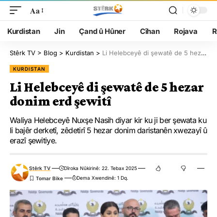
Aa
Kurdistan
Jin
Çand û Hûner
Cîhan
Rojava
R
Stêrk TV
>
Blog
>
Kurdistan
>
Li Helebceyê di şewatê de 5 hezar donim erd şewitî
KURDISTAN
Li Helebceyê di şewatê de 5 hezar
donim erd şewitî
Waliya Helebceyê Nuxşe Nasih diyar kir ku ji ber şewata ku
li bajêr derketî, zêdetirî 5 hezar donim daristanên xwezayî û
erazî şewitiye.
Stêrk TV
Dîroka Nûkirinê: 22. Tebax 2025
Dema Xwendinê: 1 Dq.