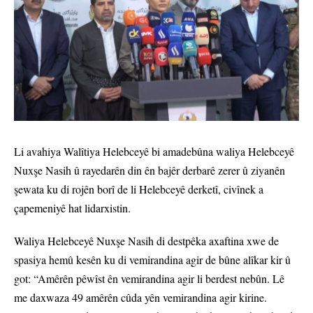
Li avahiya Walîtiya Helebceyê bi amadebûna waliya Helebceyê
Nuxşe Nasih û rayedarên din ên bajêr derbarê zerer û ziyanên
şewata ku di rojên borî de li Helebceyê derketî, civînek a
çapemeniyê hat lidarxistin.
Waliya Helebceyê Nuxşe Nasih di destpêka axaftina xwe de
spasiya hemû kesên ku di vemirandina agir de bûne alîkar kir û
got: “Amêrên pêwîst ên vemirandina agir li berdest nebûn. Lê
me daxwaza 49 amêrên cûda yên vemirandina agir kirine.