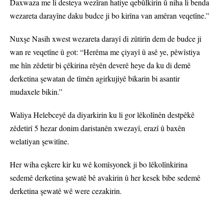
Daxwaza me li desteya wezîran hatiye qebûlkirin û niha li benda
wezareta darayîne daku budce ji bo kirîna van amêran veqetîne.”
Nuxşe Nasih xwest wezareta darayî di zûtirîn dem de budce ji
wan re veqetîne û got: “Herêma me çiyayî û asê ye, pêwîstiya
me hîn zêdetir bi çêkirina rêyên deverê heye da ku di demê
derketina şewatan de tîmên agirkujiyê bikarin bi asantir
mudaxele bikin.”
Waliya Helebceyê da diyarkirin ku li gor lêkolînên destpêkê
zêdetirî 5 hezar donim daristanên xwezayî, erazî û baxên
welatiyan şewitîne.
Her wiha eşkere kir ku wê komîsyonek ji bo lêkolînkirina
sedemê derketina şewatê bê avakirin û her kesek bibe sedemê
derketina şewatê wê were cezakirin.