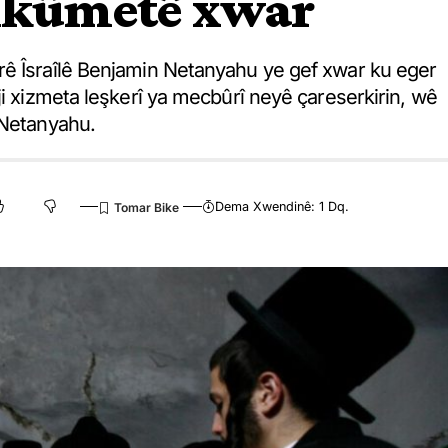
hikûmetê xwar
rê Îsraîlê Benjamin Netanyahu ye gef xwar ku eger
ji xizmeta leşkerî ya mecbûrî neyê çareserkirin, wê
 Netanyahu.
Dema Xwendinê: 1 Dq.