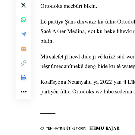
Ortodoks mecbûrî bikin.
Lê partiya Şans dixwaze ku ûltra-Ortodok
Şasê Asher Medîna, got ku heke lihevkiri
bidin.
Mûxalefet jî hewl dide ji vê krîzê sûd wer
pêşnûmeqanûnekê deng bide ku tê wateya
Koalîsyona Netanyahu ya 2022’yan ji Lîkû
partiyên ûltra-Ortodoks wê bibe sedema
HEMÛ BAJAR
YÊN HATINE ÊTÎKETKIRIN