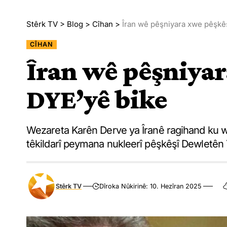
Stêrk TV
>
Blog
>
Cîhan
>
Îran wê pêşniyara xwe pêşkê
CÎHAN
Îran wê pêşniyar
DYE’yê bike
Wezareta Karên Derve ya Îranê ragihand ku 
têkildarî peymana nukleerî pêşkêşî Dewletên
Stêrk TV
Dîroka Nûkirinê: 10. Hezîran 2025