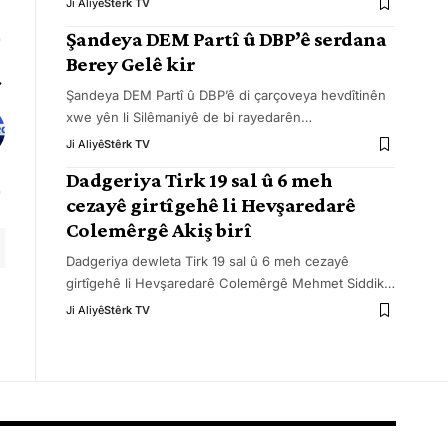
Ji Aliyê
Stêrk TV
Şandeya DEM Partî û DBP’ê serdana
Berey Gelê kir
Şandeya DEM Partî û DBP’ê di çarçoveya hevdîtinên
xwe yên li Silêmaniyê de bi rayedarên
…
Ji Aliyê
Stêrk TV
Dadgeriya Tirk 19 sal û 6 meh
cezayê girtîgehê li Hevşaredarê
Colemêrgê Akiş birî
Dadgeriya dewleta Tirk 19 sal û 6 meh cezayê
girtîgehê li Hevşaredarê Colemêrgê Mehmet Siddik
…
Ji Aliyê
Stêrk TV