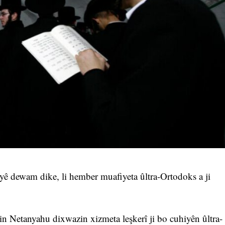
ezeyê dewam dike, li hember muafiyeta ûltra-Ortodoks a ji
 Netanyahu dixwazin xizmeta leşkerî ji bo cuhiyên ûltra-