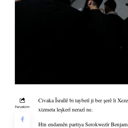
Civaka Îsraîlê bi taybetî ji ber şerê li X
Parvekirin
xizmeta leşkerî nerazî ne.
Hin endamên partiya Serokwezîr Benjamin