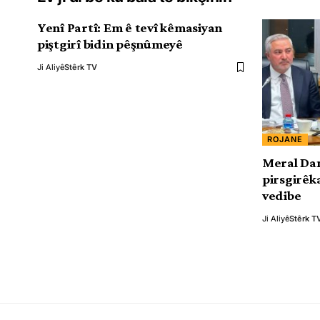
Yenî Partî: Em ê tevî kêmasiyan
piştgirî bidin pêşnûmeyê
Ji Aliyê
Stêrk TV
ROJANE
Meral Dani
pirsgirêk
vedibe
Ji Aliyê
Stêrk T