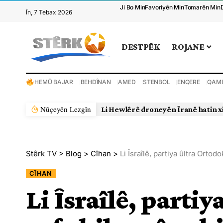
Ji Bo Min
Favoriyên Min
Tomarên Min
În, 7 Tebax 2026
DESTPÊK
ROJANE
HEMÛ BAJAR
BEHDÎNAN
AMED
STENBOL
ENQERE
QAMI
Nûçeyên Lezgîn
Li Hewlêrê droneyên Îranê hatin x
Stêrk TV
>
Blog
>
Cîhan
>
Li Îsraîlê, partiya ûltra Ort
CÎHAN
Li Îsraîlê, parti