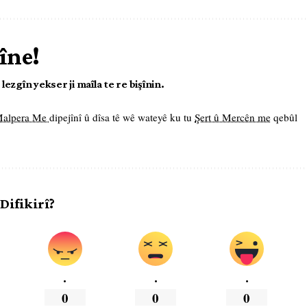
îne!
ezgîn yekser ji maîla te re bişînin.
 Malpera Me
dipejînî û dîsa tê wê wateyê ku tu
Şert û Mercên me
qebûl
 Difikirî?
.
.
.
0
0
0