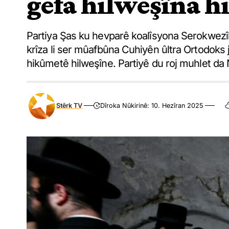
gefa hilweşîna 
Partiya Şas ku hevparê koalîsyona Serokwezî
krîza li ser mûafbûna Cuhiyên ûltra Ortodoks 
hikûmetê hilweşîne. Partiyê du roj muhlet da
Stêrk TV
Dîroka Nûkirinê: 10. Hezîran 2025