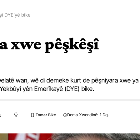
şî DYE’yê bike
a xwe pêşkêşî
welatê wan, wê di demeke kurt de pêşniyara xwe ya
 Yekbûyî yên Emerîkayê (DYE) bike.
Dema Xwendinê: 1 Dq.