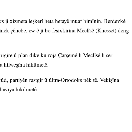
s ji xizmeta leşkerî heta hetayê muaf bimînin. Berdevkê
nek çênebe, ew ê ji bo fesixkirina Meclîsê (Knesset) deng
bigire û plan dike ku roja Çarşemê li Meclîsê li ser
 hilweşîna hikûmetê.
d, partiyên rastgir û ûltra-Ortodoks pêk tê. Vekişîna
 dawiya hikûmetê.