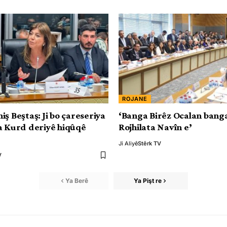
ROJANE
ş Beştaş: Ji bo çareseriya
‘Banga Birêz Ocalan banga
a Kurd deriyê hiqûqê
Rojhilata Navîn e’
Ji Aliyê
Stêrk TV
V
Ya Berê
Ya Pişt re