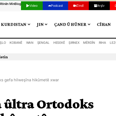
Dîtinên Min
Blog
Video
Podcast
Zindî
Arşîv
KURDISTAN
JIN
ÇAND Û HÛNER
CÎHAN
ŞLO
KOBANÊ
WAN
ŞENGAL
HESEKÊ
ŞIRNEX
MÊRDÎN
RIHA
LEZ
istin
odoks gefa hilweşîna hikûmetê xwar
ya ûltra Ortodoks