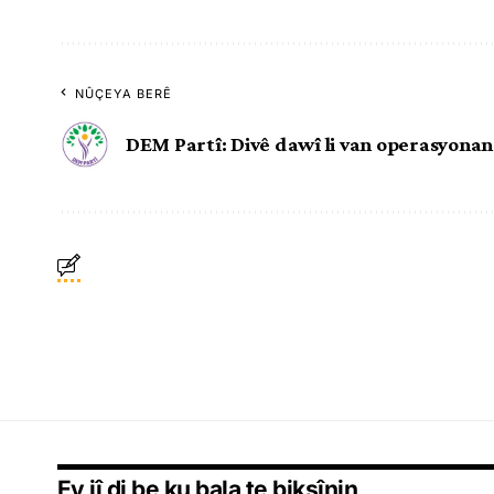
NÛÇEYA BERÊ
DEM Partî: Divê dawî li van operasyona
Ev jî di be ku bala te bikşînin