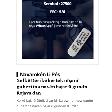
Navarokên Li Pêş
Xelkê Dêrikê bertek nîşanî
guhertina navên bajar û gundn
Rojava dan
Xelkê bajarê Dêrik diyar kir ku ew her hewldanên
guhertina navên bajar û gundên Kurdan
…