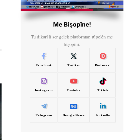
HD
00:58
Me Bişopîne!
Tu dikarî li ser gelek platforman rûpelên me
bişopînî.
Facebook
Twitter
Pinterest
Instagram
Youtube
Tiktok
Telegram
Google News
LinkedIn