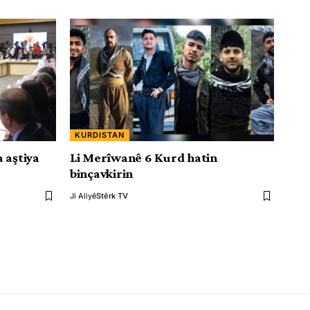
KURDISTAN
 aştiya
Li Merîwanê 6 Kurd hatin
binçavkirin
Ji Aliyê
Stêrk TV