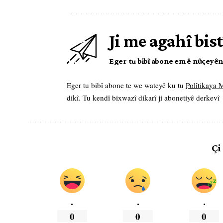
Ji me agahî bist
Eger tu bibî abone em ê nûçeyên l
Eger tu bibî abone te we wateyê ku tu
Polîtikaya
dikî. Tu kendî bixwazî dikarî ji abonetiyê derkevî
Çi
.
.
.
0
0
0