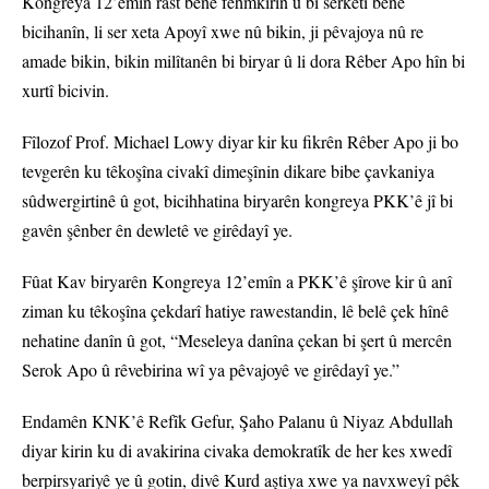
Kongreya 12’emîn rast bêne fêhmkirin û bi serketî bêne
bicihanîn, li ser xeta Apoyî xwe nû bikin, ji pêvajoya nû re
amade bikin, bikin milîtanên bi biryar û li dora Rêber Apo hîn bi
xurtî bicivin.
Fîlozof Prof. Michael Lowy diyar kir ku fikrên Rêber Apo ji bo
tevgerên ku têkoşîna civakî dimeşînin dikare bibe çavkaniya
sûdwergirtinê û got, bicihhatina biryarên kongreya PKK’ê jî bi
gavên şênber ên dewletê ve girêdayî ye.
Fûat Kav biryarên Kongreya 12’emîn a PKK’ê şîrove kir û anî
ziman ku têkoşîna çekdarî hatiye rawestandin, lê belê çek hînê
nehatine danîn û got, “Meseleya danîna çekan bi şert û mercên
Serok Apo û rêvebirina wî ya pêvajoyê ve girêdayî ye.”
Endamên KNK’ê Refîk Gefur, Şaho Palanu û Niyaz Abdullah
diyar kirin ku di avakirina civaka demokratîk de her kes xwedî
berpirsyariyê ye û gotin, divê Kurd aştiya xwe ya navxweyî pêk