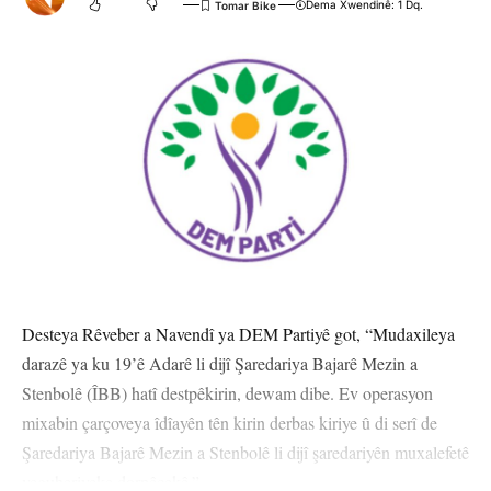
Dema Xwendinê: 1 Dq.
Desteya Rêveber a Navendî ya DEM Partiyê got, “Mudaxileya
darazê ya ku 19’ê Adarê li dijî Şaredariya Bajarê Mezin a
Stenbolê (ÎBB) hatî destpêkirin, dewam dibe. Ev operasyon
mixabin çarçoveya îdîayên tên kirin derbas kiriye û di serî de
Şaredariya Bajarê Mezin a Stenbolê li dijî şaredariyên muxalefetê
veguheriyeke dorpêçekê.”