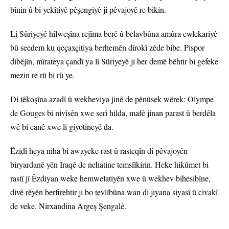
bînin û bi yekîtiyê pêşengiyê ji pêvajoyê re bikin.
Li Sûriyeyê hilweşîna rejîma berê û belavbûna amûra ewlekariyê
bû seedem ku qeçaxçitiya berhemên dîrokî zêde bibe. Pispor
dibêjin, mîrateya çandî ya li Sûriyeyê ji her demê bêhtir bi gefeke
mezin re rû bi rû ye.
Di têkoşîna azadî û wekheviya jinê de pênûsek wêrek: Olympe
de Gouges bi nivîsên xwe serî hilda, mafê jinan parast û berdêla
wê bi canê xwe li giyotineyê da.
Êzidî heya niha bi awayeke rast û rasteqîn di pêvajoyên
biryardanê yên Iraqê de nehatine temsîlkirin. Heke hikûmet bi
rastî jî Êzdiyan weke hemwelatiyên xwe û wekhev bihesibîne,
divê rêyên berfirehtir ji bo tevlîbûna wan di jiyana siyasî û civakî
de veke. Nirxandina Argeş Şengalê.