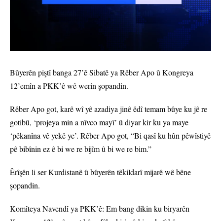
Bûyerên piştî banga 27’ê Sibatê ya Rêber Apo û Kongreya
12’emîn a PKK’ê wê werin şopandin.
Rêber Apo got, karê wî yê azadiya jinê êdî temam bûye ku jê re
gotibû, ‘projeya min a nîvco mayî’ û diyar kir ku ya maye
‘pêkanîna vê yekê ye’. Rêber Apo got, “Bi qasî ku hûn pêwîstiyê
pê bibînin ez ê bi we re bijîm û bi we re bim.”
Êrîşên li ser Kurdistanê û bûyerên têkildarî mijarê wê bêne
şopandin.
Komîteya Navendî ya PKK’ê: Em bang dikin ku biryarên