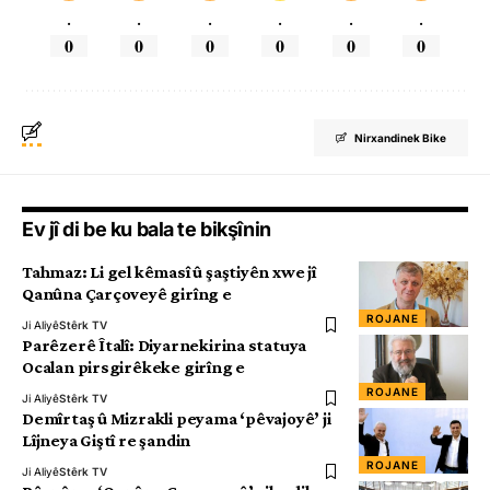
.
.
.
.
.
.
0
0
0
0
0
0
Nirxandinek Bike
Ev jî di be ku bala te bikşînin
Tahmaz: Li gel kêmasî û şaştiyên xwe jî
Qanûna Çarçoveyê girîng e
ROJANE
Ji Aliyê
Stêrk TV
Parêzerê Îtalî: Diyarnekirina statuya
Ocalan pirsgirêkeke girîng e
ROJANE
Ji Aliyê
Stêrk TV
Demîrtaş û Mizrakli peyama ‘pêvajoyê’ ji
Lîjneya Giştî re şandin
ROJANE
Ji Aliyê
Stêrk TV