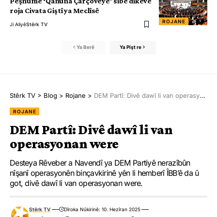
Pêşnûme ‘Qanûna Çarçoveyê’ sibe dikeve
roja Civata Giştî ya Meclîsê
ROJANE
Ji Aliyê
Stêrk TV
Ya Berê
Ya Pişt re
Stêrk TV
>
Blog
>
Rojane
>
DEM Partî: Divê dawî li van operasyonan were
ROJANE
DEM Partî: Divê dawî li van
operasyonan were
Desteya Rêveber a Navendî ya DEM Partiyê nerazîbûn
nîşanî operasyonên binçavkirinê yên li hemberî ÎBB’ê da û
got, divê dawî li van operasyonan were.
Stêrk TV
Dîroka Nûkirinê: 10. Hezîran 2025