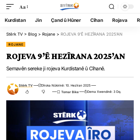
Aa
Kurdistan
Jin
Çand û Hûner
Cîhan
Rojava
R
Stêrk TV
>
Blog
>
Rojane
>
ROJEVA 9’Ê HEZÎRANA 2025’AN
ROJANE
ROJEVA 9’Ê HEZÎRANA 2025’AN
Sernavên sereke ji rojeva Kurdistanê û Cîhanê.
Stêrk TV
Dîroka Nûkirinê: 10. Hezîran 2025
Dema Xwendinê: 3 Dq.