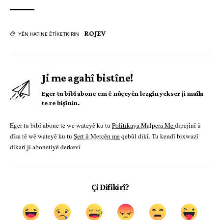
ROJEV
YÊN HATINE ÊTÎKETKIRIN
Ji me agahî bistîne!
Eger tu bibî abone em ê nûçeyên lezgîn yekser ji maîla
te re bişînin.
Eger tu bibî abone te we wateyê ku tu
Polîtikaya Malpera Me
dipejînî û
dîsa tê wê wateyê ku tu
Şert û Mercên me
qebûl dikî. Tu kendî bixwazî
dikarî ji abonetiyê derkevî
Çi Difikirî?