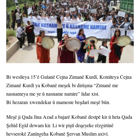
Bi wesîleya 15’ê Gulanê Cejna Zimanê Kurdî, Komîteya Cejna
Zimanê Kurdî ya Kobanê meşek bi dirûşma “Zimanê me
nasnameya me ye û nasname namire” lidar xist.
Bi hezaran xwendekar û mamoste beşdarî meşê bûn.
Meşê ji Qada Jina Azad a bajarê Kobanê destpê kir û heta Qada
Şehîd Egîd dewam kir. Li wir piştî deqeyeke rêzgirtinê
hevserokê Zanîngeha Kobanê Şervan Muslim axivî.