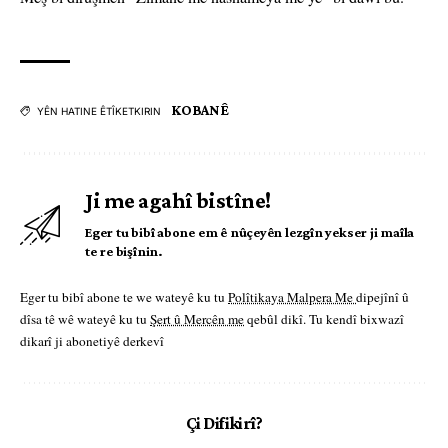
KOBANÊ
YÊN HATINE ÊTÎKETKIRIN
Ji me agahî bistîne!
Eger tu bibî abone em ê nûçeyên lezgîn yekser ji maîla
te re bişînin.
Eger tu bibî abone te we wateyê ku tu
Polîtikaya Malpera Me
dipejînî û
dîsa tê wê wateyê ku tu
Şert û Mercên me
qebûl dikî. Tu kendî bixwazî
dikarî ji abonetiyê derkevî
Çi Difikirî?