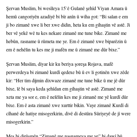
Şervan Muslim, bi wesîleya 15`ê Gulanê şehîd Viyan Amara û
hemû cangoriyên azadiyê bi bîr anîn û wiha got: “Bi salan e em
ji bo zimanê xwe li ber xwe didin, heta ku em gihaştin vê astê. Ji
ber vê yekê wê tu kes nekare zimanê me tune bike. Zimanê me
hebûn, rasname û rûmeta me ye. Em ê zimanê xwe biparêzin û
em ê nehêlin tu kes me ji mafên me û zimanê me dûr bixe.”
Şervan Muslim, diyar kir ku beriya şoreşa Rojava, mafê
perwerdeya bi zimanê kurdî qedexe bû û ev li gotinên xwe zêde
kir: “Her tim dijmin dixwaze zimanê me tune bike û me jê dûr
bixe, lê bi saya keda şehîdan em gihaştin vê astê. Zimanê me
xeta me ya sor e, em ê nelêlin kes me ji zimanê me yê kurdî dûr
bixe. Em ê asta zimanê xwe xurttir bikin. Vaye zimanê Kurdî di
cîhanê de hatiye misogerkirin, divê di destûra Sûriyeyê de jî were
misogerkirin.”
Meş bi dirûşmên “Zimanê me nasnameya me ye” bi dawî bû.