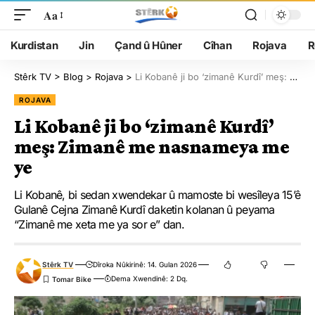
Aa
Kurdistan
Jin
Çand û Hûner
Cîhan
Rojava
R
Stêrk TV
>
Blog
>
Rojava
>
Li Kobanê ji bo ‘zimanê Kurdî’ meş: Zimanê me nasnameya me ye
ROJAVA
Li Kobanê ji bo ‘zimanê Kurdî’
meş: Zimanê me nasnameya me
ye
Li Kobanê, bi sedan xwendekar û mamoste bi wesîleya 15’ê
Gulanê Cejna Zimanê Kurdî daketin kolanan û peyama
“Zimanê me xeta me ya sor e” dan.
Stêrk TV
Dîroka Nûkirinê: 14. Gulan 2026
Dema Xwendinê: 2 Dq.