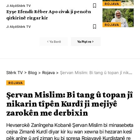
ROJAVA
Ji Aliyê
Stêrk TV
Eyşe Efendî: Rêber Apo civak ji pencên
qirkirinê rizgar kir
ROJAVA
Ji Aliyê
Stêrk TV
Ya Berê
Ya Pişt re
Stêrk TV
>
Blog
>
Rojava
>
Şervan Mislim: Bi tang û topan jî nikarin tîpên Kurdî ji mejiyê zarokên me derbixin
ROJAVA
Şervan Mislim: Bi tang û topan jî
nikarin tîpên Kurdî ji mejiyê
zarokên me derbixin
Hevserokê Zanîngeha Kobanê Şervan Mislim bi minasebeta
cejna Zimanê Kurdî diyar kir ku wan xewna bi hezaran kesî
pêk anîne û anî ziman ku bi şoreşa Rojavayê Kurdistanê re