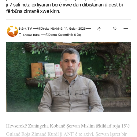
ji 7 salî heta extiyaran berê xwe dan dibistanan û dest bi
fêrbûna zimanê xwe kirin.
Stêrk TV
Dîroka Nûkirinê: 14. Gulan 2026
Dema Xwendinê: 6 Dq.
Hevserokê Zanîngeha Kobanê Şervan Mislim têkildarî roja 15`ê
Gulanê Roja Zimanê Kurdî ji ANF`ê re axivî. Şervan îşaret bir