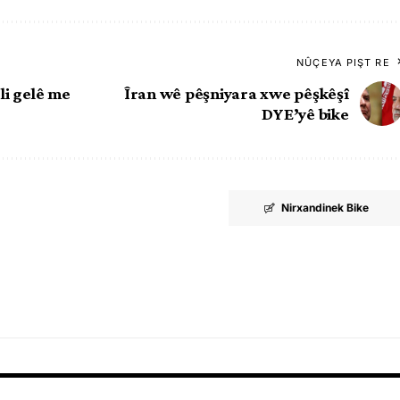
NÛÇEYA PIŞT RE
li gelê me
Îran wê pêşniyara xwe pêşkêşî
DYE’yê bike
Nirxandinek Bike