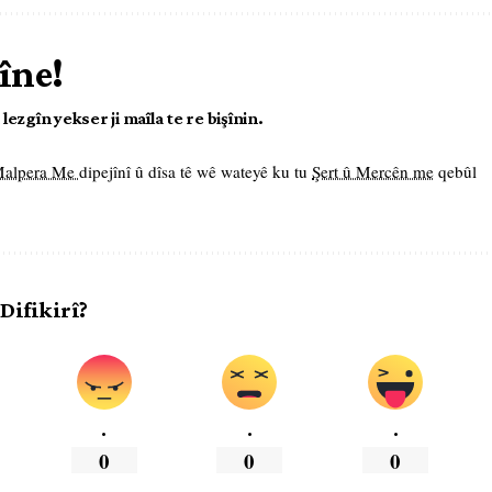
îne!
ezgîn yekser ji maîla te re bişînin.
 Malpera Me
dipejînî û dîsa tê wê wateyê ku tu
Şert û Mercên me
qebûl
 Difikirî?
.
.
.
0
0
0