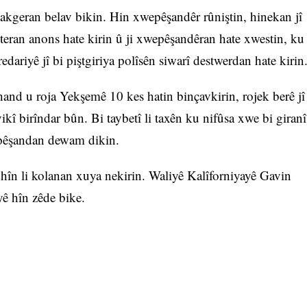
alakgeran belav bikin. Hin xwepêşandêr rûniştin, hinekan jî
opteran anons hate kirin û ji xwepêşandêran hate xwestin, ku
edariyê jî bi piştgiriya polîsên siwarî destwerdan hate kirin
nd u roja Yekşemê 10 kes hatin binçavkirin, rojek berê jî
vikî birîndar bûn. Bi taybetî li taxên ku nifûsa xwe bi giranî
epêşandan dewam dikin.
n li kolanan xuya nekirin. Waliyê Kalîforniyayê Gavin
ê hîn zêde bike.