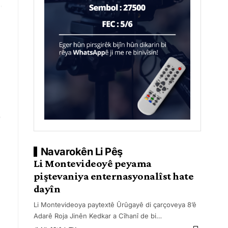
Navarokên Li Pêş
Li Montevideoyê peyama
piştevaniya enternasyonalîst hate
dayîn
Li Montevideoya paytextê Ûrûgayê di çarçoveya 8’ê
Adarê Roja Jinên Kedkar a Cîhanî de bi
…