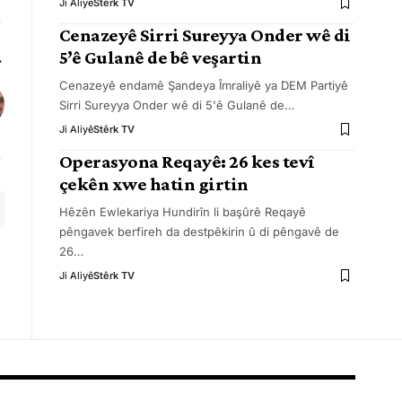
Ji Aliyê
Stêrk TV
Cenazeyê Sirri Sureyya Onder wê di
5’ê Gulanê de bê veşartin
Cenazeyê endamê Şandeya Îmraliyê ya DEM Partiyê
Sirri Sureyya Onder wê di 5'ê Gulanê de
…
Ji Aliyê
Stêrk TV
Operasyona Reqayê: 26 kes tevî
çekên xwe hatin girtin
Hêzên Ewlekariya Hundirîn li başûrê Reqayê
pêngavek berfireh da destpêkirin û di pêngavê de
26
…
Ji Aliyê
Stêrk TV