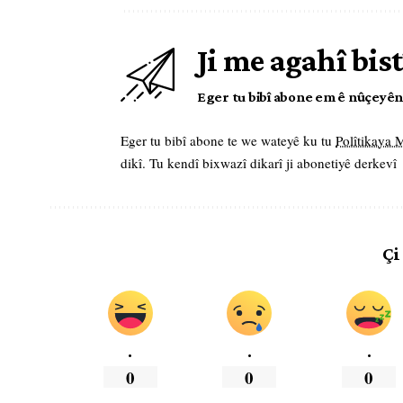
Ji me agahî bist
Eger tu bibî abone em ê nûçeyên l
Eger tu bibî abone te we wateyê ku tu
Polîtikaya
dikî. Tu kendî bixwazî dikarî ji abonetiyê derkevî
Çi
.
.
.
0
0
0