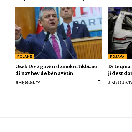
ROJANE
ROJAVA
Ozel: Divê gavên demokratîkbûnê
Di teqîna
di nav hev de bên avêtin
ji dest da
Ji Aliyê
Stêrk TV
Ji Aliyê
Stêrk T