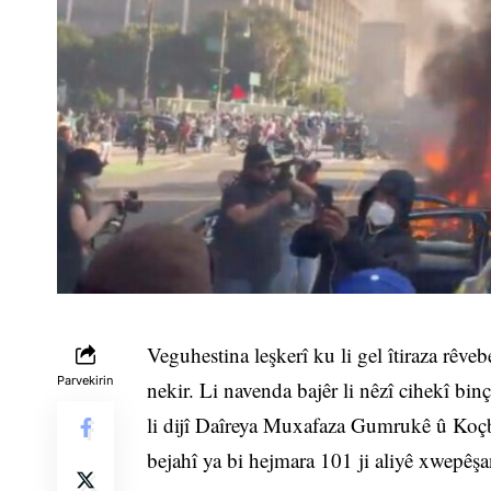
Veguhestina leşkerî ku li gel îtiraza rêv
Parvekirin
nekir. Li navenda bajêr li nêzî cihekî bi
li dijî Daîreya Muxafaza Gumrukê û Koçb
bejahî ya bi hejmara 101 ji aliyê xwepêşand