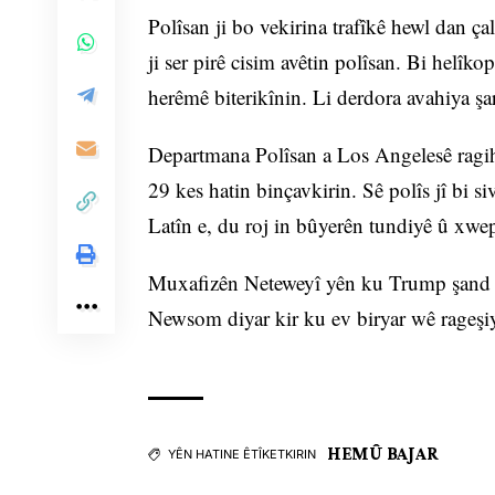
Polîsan ji bo vekirina trafîkê hewl dan ç
ji ser pirê cisim avêtin polîsan. Bi helîk
herêmê biterikînin. Li derdora avahiya şar
Departmana Polîsan a Los Angelesê ragiha
29 kes hatin binçavkirin. Sê polîs jî bi si
Latîn e, du roj in bûyerên tundiyê û xw
Muxafizên Neteweyî yên ku Trump şand hî
Newsom diyar kir ku ev biryar wê rageşiy
HEMÛ BAJAR
YÊN HATINE ÊTÎKETKIRIN