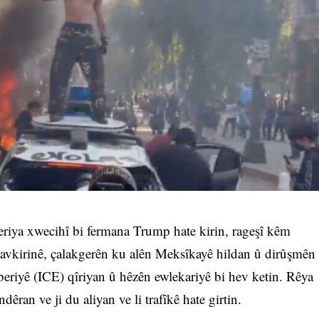
eberiya xwecihî bi fermana Trump hate kirin, rageşî kêm
nçavkirinê, çalakgerên ku alên Meksîkayê hildan û dirûşmên
eriyê (ICE) qîriyan û hêzên ewlekariyê bi hev ketin. Rêya
êran ve ji du aliyan ve li trafîkê hate girtin.