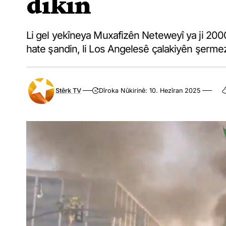
dikin
Li gel yekîneya Muxafizên Neteweyî ya ji 20
hate şandin, li Los Angelesê çalakiyên şermez
Stêrk TV
Dîroka Nûkirinê: 10. Hezîran 2025