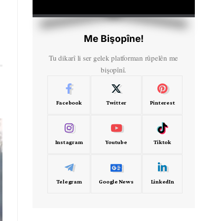
HD
00:00
Me Bişopîne!
Tu dikarî li ser gelek platforman rûpelên me
bişopînî.
Facebook
Twitter
Pinterest
Instagram
Youtube
Tiktok
Telegram
Google News
LinkedIn