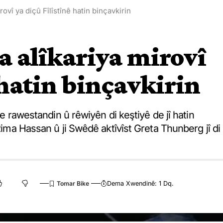
rovî ya diçû Fîlîstînê hatin binçavkirin
a alîkariya mirovî
 hatin binçavkirin
ate rawestandin û rêwiyên di keştiyê de jî hatin
 Rima Hassan û ji Swêdê aktîvîst Greta Thunberg jî di
Dema Xwendinê: 1 Dq.