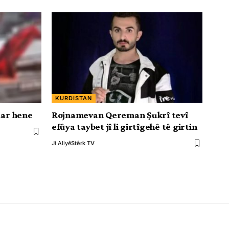
KURDISTAN
dar hene
Rojnamevan Qereman Şukrî tevî
efûya taybet jî li girtîgehê tê girtin
Ji Aliyê
Stêrk TV