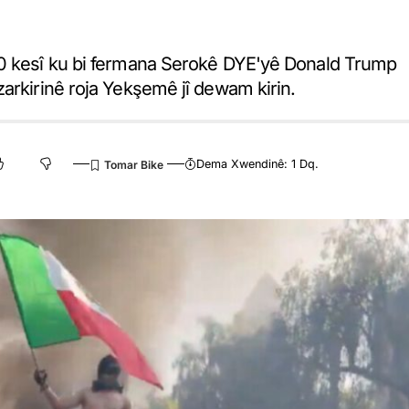
00 kesî ku bi fermana Serokê DYE'yê Donald Trump
arkirinê roja Yekşemê jî dewam kirin.
Dema Xwendinê: 1 Dq.