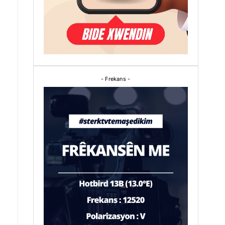
.
- Frekans -