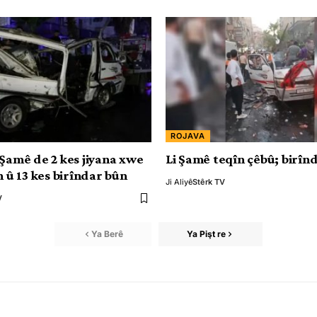
ROJAVA
 Şamê de 2 kes jiyana xwe
Li Şamê teqîn çêbû; birîn
n û 13 kes birîndar bûn
Ji Aliyê
Stêrk TV
V
Ya Berê
Ya Pişt re