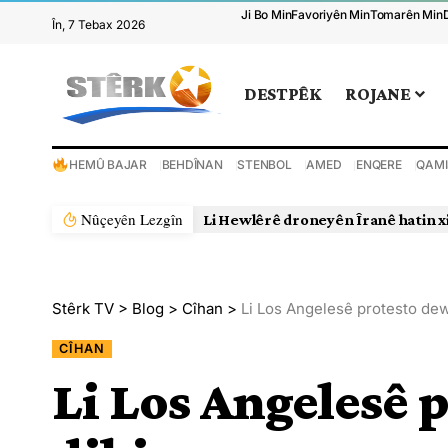
Ji Bo Min
Favoriyên Min
Tomarên Min
În, 7 Tebax 2026
DESTPÊK
ROJANE
HEMÛ BAJAR
BEHDÎNAN
STENBOL
AMED
ENQERE
QAMI
Nûçeyên Lezgîn
Li Hewlêrê droneyên Îranê hatin xistin
Stêrk TV
>
Blog
>
Cîhan
>
Li Los Angelesê protesto de
CÎHAN
Li Los Angelesê