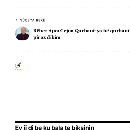
NÛÇEYA BERÊ
Rêber Apo: Cejna Qurbanê ya bê qurbanî 
pîroz dikim
Ev jî di be ku bala te bikşînin