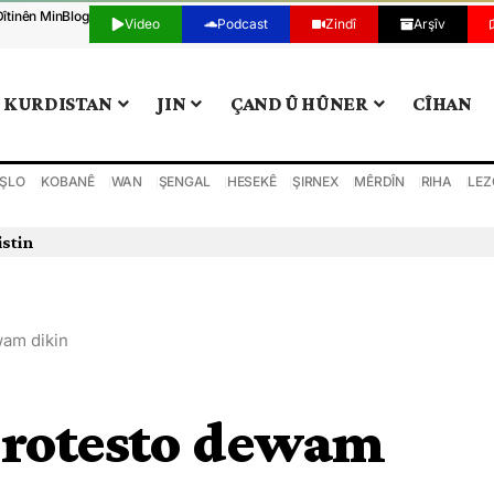
Dîtinên Min
Blog
Video
Podcast
Zindî
Arşîv
KURDISTAN
JIN
ÇAND Û HÛNER
CÎHAN
ŞLO
KOBANÊ
WAN
ŞENGAL
HESEKÊ
ŞIRNEX
MÊRDÎN
RIHA
LEZ
wam dikin
 protesto dewam