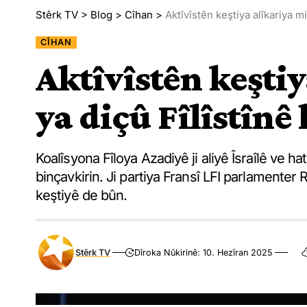
Stêrk TV
>
Blog
>
Cîhan
>
Aktîvîstên keştiya alîkariya mi
CÎHAN
Aktîvîstên keştiy
ya diçû Fîlîstînê
Koalîsyona Fîloya Azadiyê ji aliyê Îsraîlê ve h
binçavkirin. Ji partiya Fransî LFI parlamenter
keştiyê de bûn.
Stêrk TV
Dîroka Nûkirinê: 10. Hezîran 2025