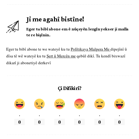
Ji me agahî bistîne!
Eger tu bibî abone em ê nûçeyên lezgîn yekser ji maîla
te re bişînin.
Eger tu bibî abone te we wateyê ku tu
Polîtikaya Malpera Me
dipejînî û
dîsa tê wê wateyê ku tu
Şert û Mercên me
qebûl dikî. Tu kendî bixwazî
dikarî ji abonetiyê derkevî
Çi Difikirî?
.
.
.
.
.
.
0
0
0
0
0
0