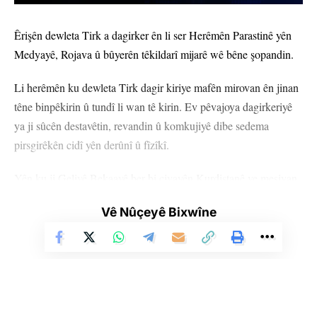
Nirxandinek Bike
Êrişên dewleta Tirk a dagirker ên li ser Herêmên Parastinê yên
Medyayê, Rojava û bûyerên têkildarî mijarê wê bêne şopandin.
Li herêmên ku dewleta Tirk dagir kiriye mafên mirovan ên jinan
têne binpêkirin û tundî li wan tê kirin. Ev pêvajoya dagirkeriyê
ya ji sûcên destavêtin, revandin û komkujiyê dibe sedema
pirsgirêkên cidî yên derûnî û fîzîkî.
Yên ku ji Geliyê Bekaayê ber bi çiyayên Kurdistanê ve meşiyan,
wê xaka xwe vê carê veguherandibûna qadeke pîroz. 15’ê
Vê Nûçeyê Bixwîne
Tebaxê mîna hewldaneke efsûnî bû ku ya lanetbûyî veguherand
a pîroz.
Di senfoniya ji bo salvegera 40’emîn a Pêngava 15’ê Tebaxê de
koroyeke Kurdistanî ya ji 25 kesan û orkestrayeke navneteweyî
ya ji 15 kesan amade bûn.