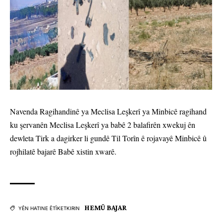
Navenda Ragihandinê ya Meclisa Leşkerî ya Minbicê ragihand
ku şervanên Meclisa Leşkerî ya babê 2 balafirên xwekuj ên
dewleta Tirk a dagirker li gundê Til Torîn ê rojavayê Minbicê û
rojhilatê bajarê Babê xistin xwarê.
HEMÛ BAJAR
YÊN HATINE ÊTÎKETKIRIN