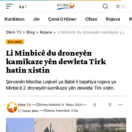
Aa
Kurdistan
Jin
Çand û Hûner
Cîhan
Rojava
R
Stêrk TV
>
Blog
>
Rojane
>
Li Minbicê du droneyên kamîkaze yên dewleta Tirk hatin xistin
ROJANE
Li Minbicê du droneyên
kamîkaze yên dewleta Tirk
hatin xistin
Şervanên Meclîsa Leşkerî ya Babê li bejahiya rojava ya
Minbicê 2 droneyên kamîkaze yên dewleta Tirk xistin.
Stêrk TV
Dîroka Nûkirinê: 9. Tebax 2024
Dema Xwendinê: 0 Dq.