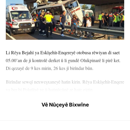
Li Rêya Bejahî ya Eskîşehîr-Enqereyê otobusa rêwiyan di saet
05.00’an de ji kontrolê derket û li gundê Olukpinarê li pirê ket.
Di qezayê de 9 kes mirin, 26 kes jî birîndar bûn.
Birîndar sewqî nexweşxaneyê hatin kirin. Rêya Eskîşehîr-Enqere
ya ber bi Polatliyê ve ji hatinûçûnê re hate girtin.
Vê Nûçeyê Bixwîne
ENQERE
YÊN HATINE ÊTÎKETKIRIN