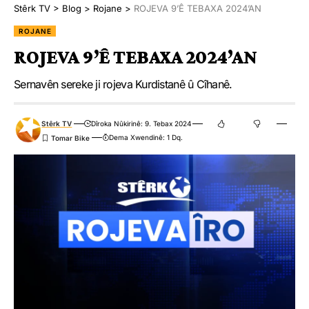
Stêrk TV
>
Blog
>
Rojane
>
ROJEVA 9’Ê TEBAXA 2024’AN
ROJANE
Ji me agahî bistîne!
ROJEVA 9’Ê TEBAXA 2024’AN
Eger tu bibî abone em ê nûçeyên lezgîn yekser ji maîla
te re bişînin.
Sernavên sereke ji rojeva Kurdistanê û Cîhanê.
Eger tu bibî abone te we wateyê ku tu
Polîtikaya Malpera Me
dipejînî û
Stêrk TV
Dîroka Nûkirinê: 9. Tebax 2024
dîsa tê wê wateyê ku tu
Şert û Mercên me
qebûl dikî. Tu kendî bixwazî
Dema Xwendinê: 1 Dq.
dikarî ji abonetiyê derkevî
Çi Difikirî?
.
.
.
.
.
.
0
0
0
0
0
0