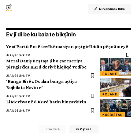
Nirxandinek Bike
Ev jî di be ku bala te bikşînin
Yenî Partî: Em ê tevî kêmasiyan piştgirî bidin pêşnûmeyê
Ji Aliyê
Stêrk TV
Meral Daniş Beştaş: Ji bo çareseriya
pirsgirêka Kurd deriyê hiqûqê vedibe
ROJANE
Ji Aliyê
Stêrk TV
‘Banga Birêz Ocalan banga aştiya
Rojhilata Navîn e’
ROJANE
Ji Aliyê
Stêrk TV
Li Merîwanê 6 Kurd hatin binçavkirin
Ji Aliyê
Stêrk TV
KURDISTAN
Ya Berê
Ya Pişt re