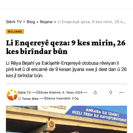
Stêrk TV
>
Blog
>
Rojane
>
Li Enqereyê qeza: 9 kes mirin, 26 kes birîndar bûn
ROJANE
Li Enqereyê qeza: 9 kes mirin, 26
kes birîndar bûn
Li Rêya Bejahî ya Eskîşehîr-Enqereyê otobusa rêwiyan li
pirê ket û di encamê de 9 kesan jiyana xwe ji dest dan û 26
kes jî birîndar bûn.
Stêrk TV
Dîroka Nûkirinê: 9. Tebax 2024
Dema Xwendinê: 0 Dq.