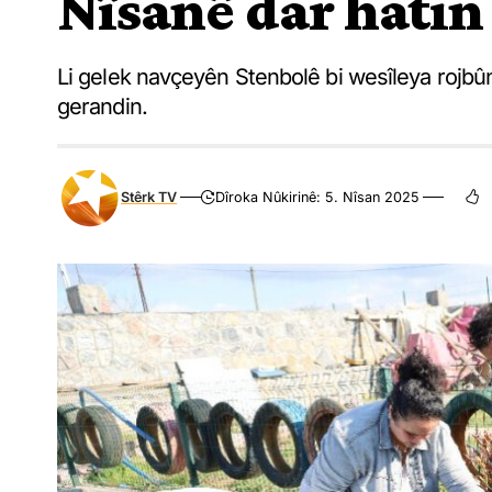
Nîsanê dar hatin
Li gelek navçeyên Stenbolê bi wesîleya rojbû
gerandin.
Stêrk TV
Dîroka Nûkirinê: 5. Nîsan 2025