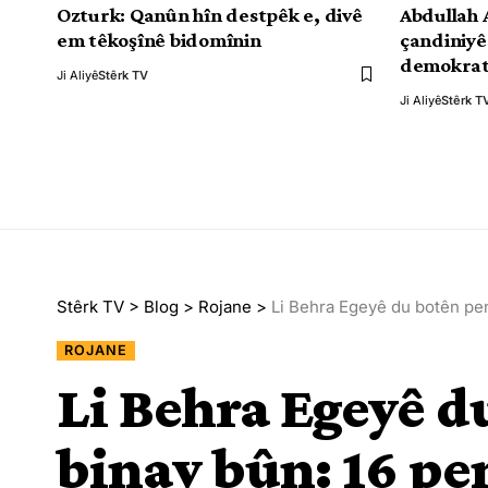
Ozturk: Qanûn hîn destpêk e, divê
Abdullah 
em têkoşînê bidomînin
çandiniyê
demokrat
Ji Aliyê
Stêrk TV
Ji Aliyê
Stêrk T
Stêrk TV
>
Blog
>
Rojane
>
Li Behra Egeyê du botên pen
ROJANE
Li Behra Egeyê 
binav bûn: 16 pe