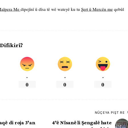
 Malpera Me
dipejînî û dîsa tê wê wateyê ku tu
Şert û Mercên me
qebûl
 Difikirî?
.
.
.
0
0
0
NÛÇEYA PIŞT RE
aqê di roja 3’an
4’ê Nîsanê li Şengalê hate