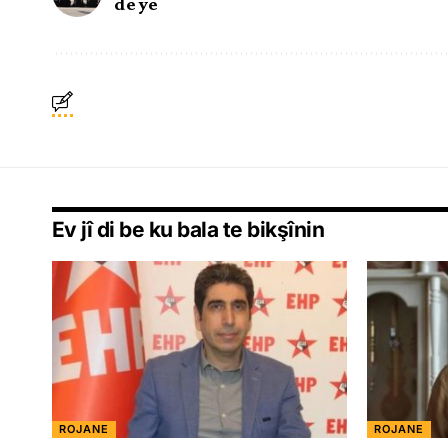
de ye
Ev jî di be ku bala te bikşînin
ROJANE
ROJANE