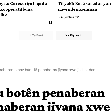
Aysû: Çareseriya li qada
Tîryakî: Em ê şaredariyan
 kooperatîfbûna
navendên komînan
îk e
Ji Aliyê
Stêrk TV
V
Ya Berê
Ya Pişt re
aberan binav bûn: 16 penaberan jiyana xwe ji dest dan
du botên penaberan
naberan jiyana xwe