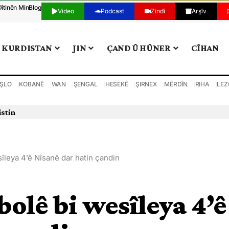
Dîtinên Min
Blog
Video
Podcast
Zindî
Arşîv
KURDISTAN
JIN
ÇAND Û HÛNER
CÎHAN
ŞLO
KOBANÊ
WAN
ŞENGAL
HESEKÊ
ŞIRNEX
MÊRDÎN
RIHA
LEZ
istin
îleya 4’ê Nîsanê dar hatin çandin
bolê bi wesîleya 4’ê