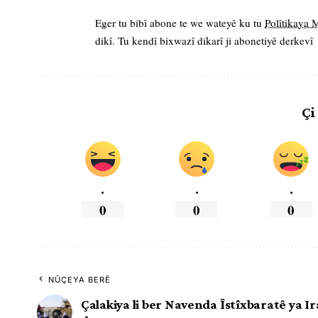
Eger tu bibî abone te we wateyê ku tu
Polîtikaya
dikî. Tu kendî bixwazî dikarî ji abonetiyê derkevî
Çi
.
.
.
0
0
0
NÛÇEYA BERÊ
Çalakiya li ber Navenda Îstîxbaratê ya Ir