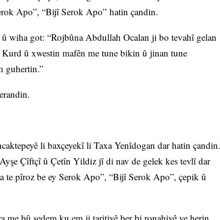
erok Apo”, “Bijî Serok Apo” hatin çandin.
î û wiha got: “Rojbûna Abdullah Ocalan ji bo tevahî gelan
lê Kurd û xwestin mafên me tune bikin û jinan tune
n guhertin.”
gerandin.
caktepeyê li baxçeyekî li Taxa Yenîdogan dar hatin çandin
e Çîftçî û Çetîn Yildiz jî di nav de gelek kes tevlî dar
 te pîroz be ey Serok Apo”, “Bijî Serok Apo”, çepik û
a me bû sedem ku em ji taritiyê ber bi ronahiyê ve herin.