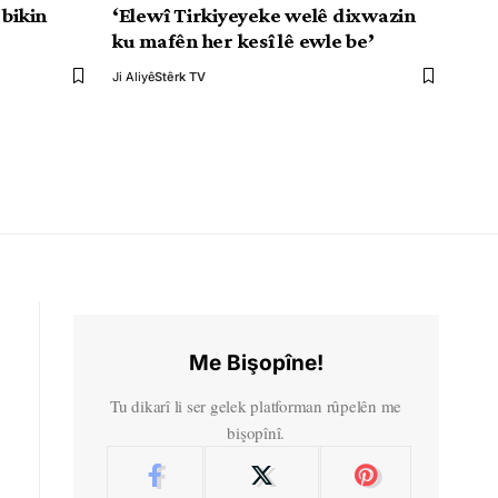
 bikin
‘Elewî Tirkiyeyeke welê dixwazin
ku mafên her kesî lê ewle be’
Ji Aliyê
Stêrk TV
Me Bişopîne!
Tu dikarî li ser gelek platforman rûpelên me
bişopînî.