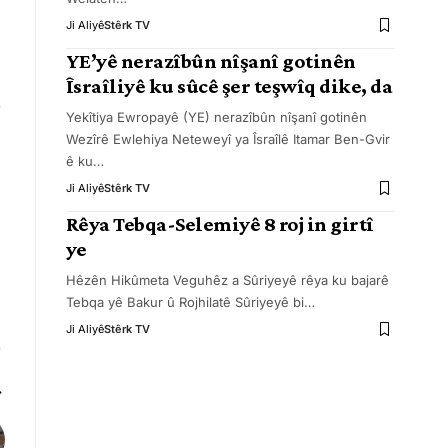
Ji Aliyê
Stêrk TV
YE’yê nerazîbûn nîşanî gotinên
Îsraîliyê ku sûcê şer teşwîq dike, da
Yekîtiya Ewropayê (YE) nerazîbûn nîşanî gotinên
Wezîrê Ewlehiya Neteweyî ya Îsraîlê Itamar Ben-Gvir
ê ku
…
Ji Aliyê
Stêrk TV
Rêya Tebqa-Selemiyê 8 roj in girtî
ye
Hêzên Hikûmeta Veguhêz a Sûriyeyê rêya ku bajarê
Tebqa yê Bakur û Rojhilatê Sûriyeyê bi
…
Ji Aliyê
Stêrk TV