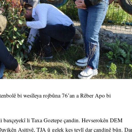
tenbolê bi wesîleya rojbûna 76’an a Rêber Apo bi
 li baxçeyekî li Taxa Goztepe çandin. Hevserokên DEM
Dayikên Aşitiyê, TJA û gelek kes tevlî dar çandinê bûn. Da