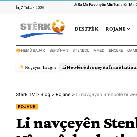
Ji Bo Min
Favoriyên Min
Tomarên Min
În, 7 Tebax 2026
DESTPÊK
ROJANE
HEMÛ BAJAR
BEHDÎNAN
STENBOL
AMED
ENQERE
QAMI
Nûçeyên Lezgîn
Li Hewlêrê droneyên Îranê hatin x
Stêrk TV
>
Blog
>
Rojane
>
Li navçeyên Stenbolê bi wes
ROJANE
Li navçeyên Sten