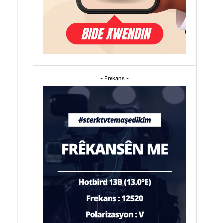
- Frekans -
.