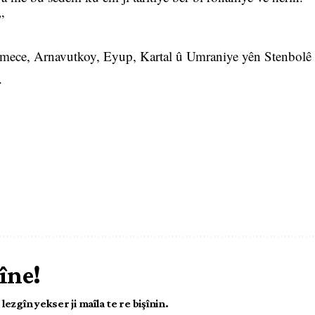
”
kmece, Arnavutkoy, Eyup, Kartal û Umraniye yên Stenbolê
.
îne!
ezgîn yekser ji maîla te re bişînin.