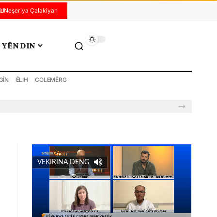
Neşeriya Çalakiyan
YÊN DIN
GÎN
ÊLIH
COLEMÊRG
VEKIRINA DENG