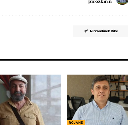
pîrozkirin
Nirxandinek Bike
ROJANE