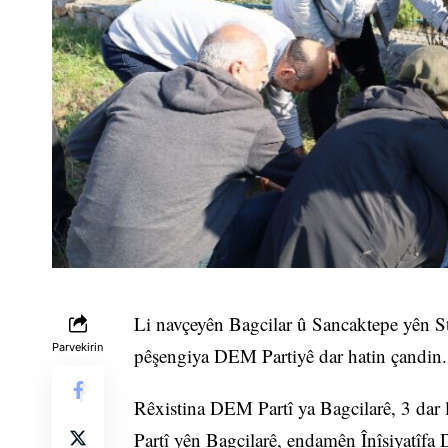
Li navçeyên Bagcilar û Sancaktepe yên S
Parvekirin
pêşengiya DEM Partiyê dar hatin çandin.
Rêxistina DEM Partî ya Bagcilarê, 3 dar
Partî yên Bagcilarê, endamên Înîsiyatîfa 