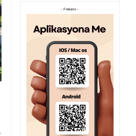
- Frekans -
r