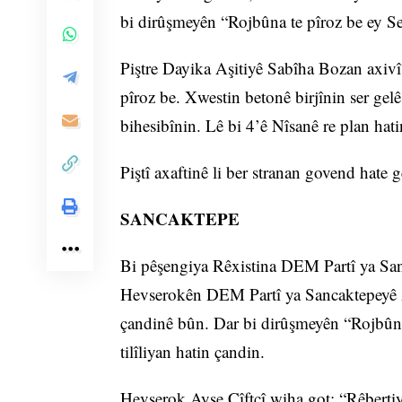
bi dirûşmeyên “Rojbûna te pîroz be ey S
Piştre Dayika Aşitiyê Sabîha Bozan axiv
pîroz be. Xwestin betonê birjînin ser ge
bihesibînin. Lê bi 4’ê Nîsanê re plan hati
Piştî axaftinê li ber stranan govend hate 
SANCAKTEPE
Bi pêşengiya Rêxistina DEM Partî ya San
Hevserokên DEM Partî ya Sancaktepeyê Ayş
çandinê bûn. Dar bi dirûşmeyên “Rojbûna
tilîliyan hatin çandin.
Hevserok Ayşe Çîftçî wiha got: “Rêbertiy