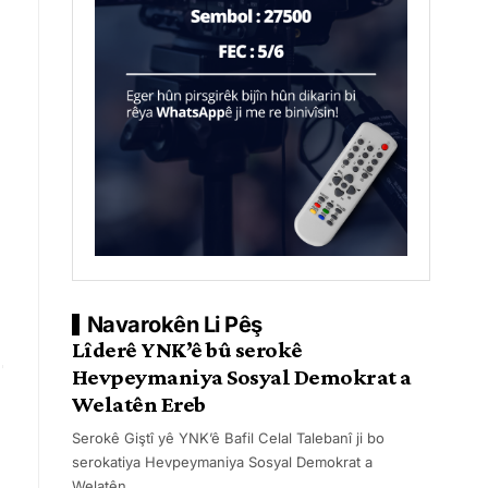
Navarokên Li Pêş
Lîderê YNK’ê bû serokê
Hevpeymaniya Sosyal Demokrat a
Welatên Ereb
Serokê Giştî yê YNK’ê Bafil Celal Talebanî ji bo
serokatiya Hevpeymaniya Sosyal Demokrat a
Welatên
…