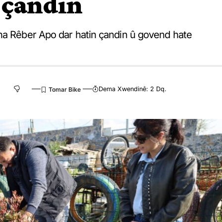
 çandin
na Rêber Apo dar hatin çandin û govend hate
Dema Xwendinê: 2 Dq.