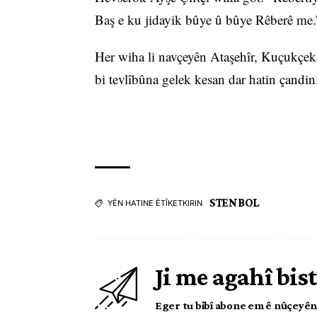
Baş e ku jidayik bûye û bûye Rêberê me.
Her wiha li navçeyên Ataşehîr, Kuçukçe
bi tevlîbûna gelek kesan dar hatin çandin
STENBOL
YÊN HATINE ÊTÎKETKIRIN
Ji me agahî bist
Eger tu bibî abone em ê nûçeyên l