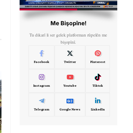
HD
00:49
Me Bişopîne!
Tu dikarî li ser gelek platforman rûpelên me
bişopînî.
Facebook
Twitter
Pinterest
Instagram
Youtube
Tiktok
Telegram
Google News
LinkedIn