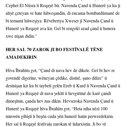
Cephet El Nûsra li Reqayê bû. Navenda Çand û Hunerê ya ku ji
aliyê çeteyan ve hate hilweşandin, di encama bombardûmanê de
bi temamî hilweşiya. Rêveberiya Xweser jî Navenda Çand û
Hunerê ya Reqayê ava kir. Gel bi rengekî azad çand û hunera
xwe nîşan didin.”
HER SAL 70 ZAROK JI BO FESTÎVALÊ TÊNE
AMADEKIRIN
Hîva Îbrahîm got, “Çand di nava hev de dikele. Gel bi hev re
govendê digerîne, wêneyan çêdike, distirê, şano dilîze” û
destnîşan kir ku bi taybetî gelên Ereb û Kurd li Navenda Çand û
Hunerê ya Reqayê di nava yekîtî û hevgirtinê de karê çandî
dimeşînin, çanda hev nas dikin. Hevseroka Navenda Çand û
Hunerê ya Reqayê hîva Îbrahîm got, “Heta niha nêzî 100
mirovên gihîştî li beşên cuda yên hunerê hatin perwerdekirin.
Her sal li Reqayê festîvala zarokan tê lidarxistin. Ji bo vê