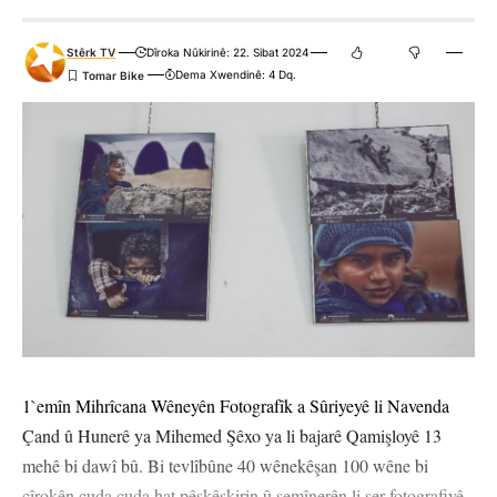
Stêrk TV
Dîroka Nûkirinê: 22. Sibat 2024
Dema Xwendinê: 4 Dq.
1`emîn Mihrîcana Wêneyên Fotografîk a Sûriyeyê li Navenda
Çand û Hunerê ya Mihemed Şêxo ya li bajarê Qamişloyê 13
mehê bi dawî bû. Bi tevlîbûne 40 wênekêşan 100 wêne bi
çîrokên cuda cuda hat pêşkêşkirin û semînerên li ser fotografiyê