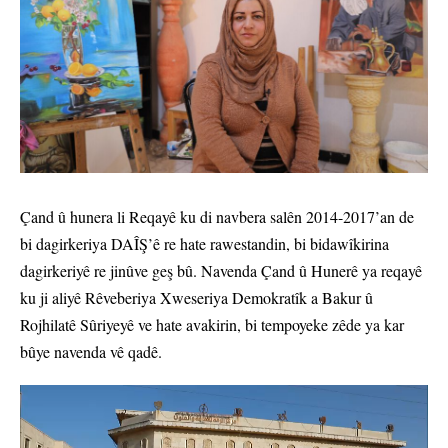
Çand û hunera li Reqayê ku di navbera salên 2014-2017’an de
bi dagirkeriya DAÎŞ’ê re hate rawestandin, bi bidawîkirina
dagirkeriyê re jinûve geş bû. Navenda Çand û Hunerê ya reqayê
ku ji aliyê Rêveberiya Xweseriya Demokratîk a Bakur û
Rojhilatê Sûriyeyê ve hate avakirin, bi tempoyeke zêde ya kar
bûye navenda vê qadê.