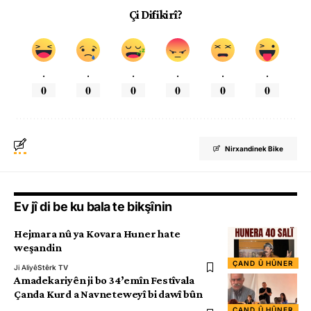
Çi Difikirî?
.
.
.
.
.
.
0
0
0
0
0
0
Nirxandinek Bike
Ev jî di be ku bala te bikşînin
Hejmara nû ya Kovara Huner hate
weşandin
ÇAND Û HÛNER
Ji Aliyê
Stêrk TV
Amadekariyên ji bo 34’emîn Festîvala
Çanda Kurd a Navneteweyî bi dawî bûn
ÇAND Û HÛNER