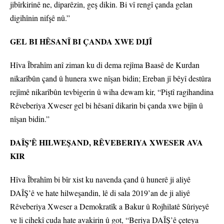
jibîrkirinê ne, diparêzin, geş dikin. Bi vî rengî çanda gelan
digihînin nifşê nû.”
GEL BI HÊSANÎ BI ÇANDA XWE DIJÎ
Hîva Îbrahîm anî ziman ku di dema rejîma Baasê de Kurdan
nikarîbûn çand û hunera xwe nîşan bidin; Ereban jî bêyî destûra
rejîmê nikarîbûn tevbigerin û wiha dewam kir, “Piştî ragihandina
Rêveberiya Xweser gel bi hêsanî dikarin bi çanda xwe bijîn û
nîşan bidin.”
DAÎŞ’Ê HILWEŞAND, RÊVEBERIYA XWESER AVA
KIR
Hîva Îbrahîm bi bîr xist ku navenda çand û hunerê ji aliyê
DAÎŞ’ê ve hate hilweşandin, lê di sala 2019’an de ji aliyê
Rêveberiya Xweser a Demokratîk a Bakur û Rojhilatê Sûriyeyê
ve li cihekî cuda hate avakirin û got, “Beriya DAÎŞ’ê çeteya