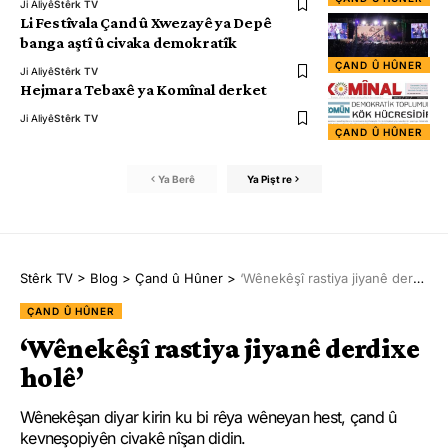
Ji Aliyê
Stêrk TV
Li Festîvala Çand û Xwezayê ya Depê
banga aştî û civaka demokratîk
ÇAND Û HÛNER
Ji Aliyê
Stêrk TV
Hejmara Tebaxê ya Komînal derket
Ji Aliyê
Stêrk TV
ÇAND Û HÛNER
Ya Berê
Ya Pişt re
Stêrk TV
>
Blog
>
Çand û Hûner
>
‘Wênekêşî rastiya jiyanê derdixe holê’
ÇAND Û HÛNER
‘Wênekêşî rastiya jiyanê derdixe
holê’
Wênekêşan diyar kirin ku bi rêya wêneyan hest, çand û
kevneşopiyên civakê nîşan didin.