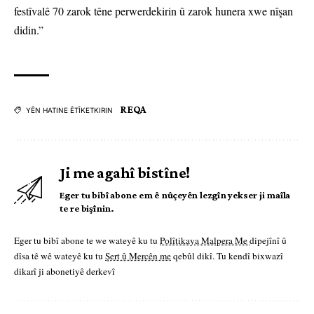
festîvalê 70 zarok têne perwerdekirin û zarok hunera xwe nîşan
didin.”
REQA
YÊN HATINE ÊTÎKETKIRIN
Ji me agahî bistîne!
Eger tu bibî abone em ê nûçeyên lezgîn yekser ji maîla
te re bişînin.
Eger tu bibî abone te we wateyê ku tu
Polîtikaya Malpera Me
dipejînî û
dîsa tê wê wateyê ku tu
Şert û Mercên me
qebûl dikî. Tu kendî bixwazî
dikarî ji abonetiyê derkevî