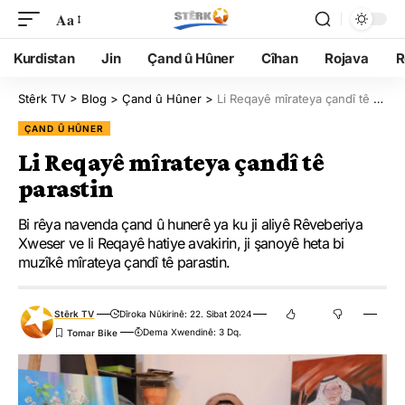
Aa
Kurdistan
Jin
Çand û Hûner
Cîhan
Rojava
R
Stêrk TV
>
Blog
>
Çand û Hûner
>
Li Reqayê mîrateya çandî tê parastin
ÇAND Û HÛNER
Li Reqayê mîrateya çandî tê
parastin
Bi rêya navenda çand û hunerê ya ku ji aliyê Rêveberiya
Xweser ve li Reqayê hatiye avakirin, ji şanoyê heta bi
muzîkê mîrateya çandî tê parastin.
Stêrk TV
Dîroka Nûkirinê: 22. Sibat 2024
Dema Xwendinê: 3 Dq.