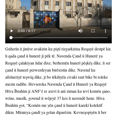
Guherîn û jinûve avakirin ku piştî rizgarkirina Reqayê destpê kir,
li qada çand û hunerê jî pêk tê. Navenda Çand û Hunerê ya
Reqayê çalakiyan lidar dixe, berhemên hunerî pêşkêş dike, li ser
çand û hunerê perwerdeyan birêxistin dike. Navend ku
afirîneriyê teşwîq dike, ji bo têkiliyên civakî xurt bike bi roleke
mezin radibe. Hevseroka Navenda Çand û Hunerê ya Reqayê
Hîva Îbrahîm ji ANF’ê re axivî û anî ziman ku tevî komên şano,
wêne, muzîk, govend û wêjeyê 37 kes li navendê hene. Hîva
Îbrahîm got, “Komên me yên çand û hunerê karekî kolektîf
dikin. Mîrateya çandî ya gelan diparêzin. Kevneşopiyên li ber