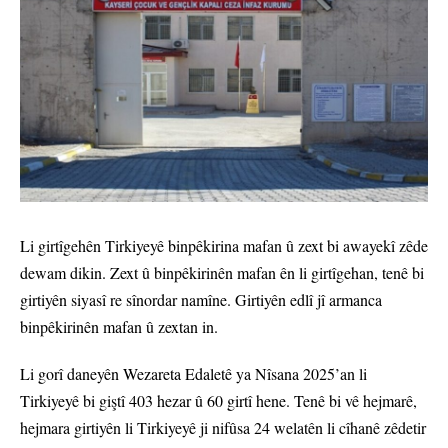
Li girtîgehên Tirkiyeyê binpêkirina mafan û zext bi awayekî zêde
dewam dikin. Zext û binpêkirinên mafan ên li girtîgehan, tenê bi
girtiyên siyasî re sînordar namîne. Girtiyên edlî jî armanca
binpêkirinên mafan û zextan in.
Li gorî daneyên Wezareta Edaletê ya Nîsana 2025’an li
Tirkiyeyê bi giştî 403 hezar û 60 girtî hene. Tenê bi vê hejmarê,
hejmara girtiyên li Tirkiyeyê ji nifûsa 24 welatên li cîhanê zêdetir