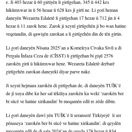
e. Ji 403 hezar û 60 girtiyên li girtîgehan, 345 û 442 kes
hikûmxwar in û 56 heaar û 628 kes jî girtî ne. Li gorî heman
daneyên Wezareta Edaletê li girtîgehan 17 hezar û 712 jin û 4
hezar û 11 zarok hene. Zarok ji xeynî girtîgehên ji bo wan hatine
veqetandin, di qawişên zarokan a li girtîgehên din de tên girtin.
Li gorî daneyên Nîsana 2025’an a Komeleya Civaka Sivîl a di
Pergala Înfaza Ceza de (CÎSST) li girtîgehan bi giştî 2576
zarokên girtî û hikûmxwar hene. Wezareta Edaletê derbarê
girtîgehên zarokan daneyekî diyar parve nake.
Ji xeynî hejmara zarokên di girtîgehan de, di daneyên TUÎK’ê
de jî xuya dibe ku her sal têkiliya zarokên ku wekî ‘zarokên ber
bi sûcê ve hatine xirikandin’ bi meqamên edlî re zêde dibin.
Li gorî daneyên dawî yên TUÎK’ê li seranserê Tirkiyeyê li ser
pênaseya ‘zarokên ber bi sûcê ve hatine xirikandin’, di qeydên
meqamên edlî de di sala 2024’an de qeyda 178 hezar û 834