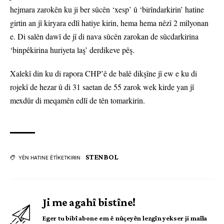
hejmara zarokên ku ji ber sûcên ‘xesp’ û ‘birîndarkirin’ hatine
girtin an jî kiryara edlî hatiye kirin, hema hema nêzî 2 mîlyonan
e. Di salên dawî de jî di nava sûcên zarokan de sûcdarkirina
‘binpêkirina huriyeta laş’ derdikeve pêş.
Xalekî din ku di rapora CHP’ê de balê dikşîne jî ew e ku di
rojekî de hezar û di 31 saetan de 55 zarok wek kirde yan jî
mexdûr di meqamên edlî de tên tomarkirin.
STENBOL
YÊN HATINE ÊTÎKETKIRIN
Ji me agahî bistîne!
Eger tu bibî abone em ê nûçeyên lezgîn yekser ji maîla