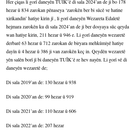
Her çiqas li gorî daneyên TUÎK’ê di sala 2024’an de ji bo 178
hezar û 834 zarokan pênaseya ‘zarokên ber bi sûcê ve hatine
xirikandin’ hatiye kirin jî , li gorî daneyên Wezareta Edaletê
hejmara zarokên ku di sala 2024’an de ji ber dosyaya sûc qeyda
wan hatiye kirin, 211 hezar û 946 e. Li gorî daneyên wezaretê
derbarê 63 hezar û 712 zarokan de biryara mehkûmiyê hatiye
dayîn û 4 hezar û 386 ji van zarokên keç in. Qeydên wezaretê
yên salên borî jî bi daneyên TUÎK’ê re hev nayên. Li gorî vê di
daneyên wezaretê de;
Di sala 2019’an de: 130 hezar û 938
Di sala 2020’an de: 99 hezar û 919
Di sala 2021’an de: 110 hezar û 606
Di sala 2022’an de: 207 hezar