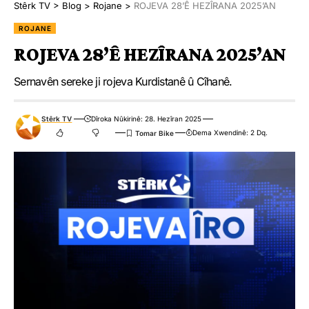
Stêrk TV
>
Blog
>
Rojane
>
ROJEVA 28’Ê HEZÎRANA 2025’AN
ROJANE
ROJEVA 28’Ê HEZÎRANA 2025’AN
Sernavên sereke ji rojeva Kurdistanê û Cîhanê.
Stêrk TV
Dîroka Nûkirinê: 28. Hezîran 2025
Dema Xwendinê: 2 Dq.