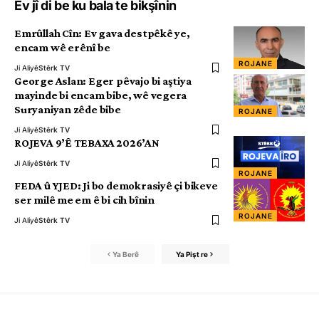
Ev jî di be ku bala te bikşînin
Emrûllah Cîn: Ev gava destpêkê ye,
encam wê erênî be
ROJANE
Ji Aliyê
Stêrk TV
George Aslan: Eger pêvajo bi aştiya
mayinde bi encam bibe, wê vegera
Suryaniyan zêde bibe
ROJANE
Ji Aliyê
Stêrk TV
ROJEVA 9’Ê TEBAXA 2026’AN
Ji Aliyê
Stêrk TV
ROJANE
FEDA û YJED: Ji bo demokrasiyê çi bikeve
ser milê me em ê bi cih bînin
ROJANE
Ji Aliyê
Stêrk TV
Ya Berê
Ya Pişt re