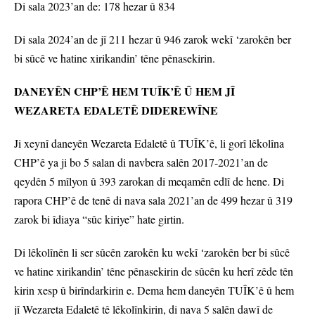
Di sala 2023’an de: 178 hezar û 834
Di sala 2024’an de jî 211 hezar û 946 zarok wekî ‘zarokên ber
bi sûcê ve hatine xirikandin’ têne pênasekirin.
DANEYÊN CHP’Ê HEM TUÎK’Ê Û HEM JÎ
WEZARETA EDALETÊ DIDEREWÎNE
Ji xeynî daneyên Wezareta Edaletê û TUÎK’ê, li gorî lêkolîna
CHP’ê ya ji bo 5 salan di navbera salên 2017-2021’an de
qeydên 5 mîlyon û 393 zarokan di meqamên edlî de hene. Di
rapora CHP’ê de tenê di nava sala 2021’an de 499 hezar û 319
zarok bi îdiaya “sûc kiriye” hate girtin.
Di lêkolînên li ser sûcên zarokên ku wekî ‘zarokên ber bi sûcê
ve hatine xirikandin’ têne pênasekirin de sûcên ku herî zêde tên
kirin xesp û birîndarkirin e. Dema hem daneyên TUÎK’ê û hem
jî Wezareta Edaletê tê lêkolînkirin, di nava 5 salên dawî de