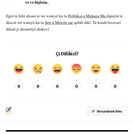
te re bişînin.
Eger tu bibî abone te we wateyê ku tu
Polîtikaya Malpera Me
dipejînî û
dîsa tê wê wateyê ku tu
Şert û Mercên me
qebûl dikî. Tu kendî bixwazî
dikarî ji abonetiyê derkevî
Çi Difikirî?
.
.
.
.
.
.
0
0
0
0
0
0
Nirxandinek Bike