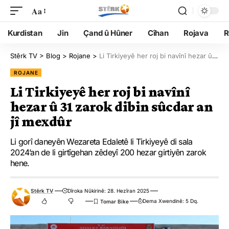
Aa
Kurdistan
Jin
Çand û Hûner
Cîhan
Rojava
R
Stêrk TV
>
Blog
>
Rojane
>
Li Tirkiyeyê her roj bi navînî hezar û 31 zarok dibin sûcdar an jî mexdûr
ROJANE
Li Tirkiyeyê her roj bi navînî
hezar û 31 zarok dibin sûcdar an
jî mexdûr
Li gorî daneyên Wezareta Edaletê li Tirkiyeyê di sala
2024’an de li girtîgehan zêdeyî 200 hezar girtiyên zarok
hene.
Stêrk TV
Dîroka Nûkirinê: 28. Hezîran 2025
Dema Xwendinê: 5 Dq.