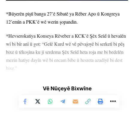
*Bûyerên piştî banga 27’ê Sibatê ya Rêber Apo û Kongreya
12’emîn a PKK’ê wê werin şopandin.
*Hevserokatiya Konseya Rêveber a KCK’ê Şêx Seîd û hevalên
wî bi bîr anî û got: “Gelê Kurd wê vê pêvajoyê bi serketî bi pêş
bixe û têkoşîna ku ji serdema Şêx Seîd heta roja me bi bedelên
mezin hatiye dayîn wê bi encam bibe û hesreta azadiyê bi dest
bixe.”
*Bahadir Altan ê tevlî konferansa Komeleya Mafê Mirovan
Vê Nûçeyê Bixwîne
(ÎHD) a li Amedê di navbera 21 û 22’yê Hezîranê de bi şîara
“Rêya Diçe Aştiyê: Bîr û Edalet” hat lidarxsitin bû, diyar kir ku
rêya aştiyek bi rûmet dirêj e û got: “Divê dewlet gavên şênber
biavêje.”
*Hevberdevkê Komîsyona Hiqûq û Mafên Mirovan a DEM