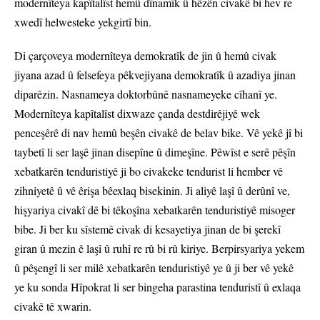
modernîteya kapîtalîst hemû dînamîk û hêzên civakê bi hev re
xwedî helwesteke yekgirtî bin.
Di çarçoveya modernîteya demokratîk de jin û hemû civak
jiyana azad û felsefeya pêkvejiyana demokratîk û azadiya jinan
diparêzin. Nasnameya doktorbûnê nasnameyeke cîhanî ye.
Modernîteya kapîtalîst dixwaze çanda destdirêjiyê wek
penceşêrê di nav hemû beşên civakê de belav bike. Vê yekê jî bi
taybetî li ser laşê jinan disepîne û dimeşîne. Pêwîst e serê pêşîn
xebatkarên tenduristiyê ji bo civakeke tendurist li hember vê
zihniyetê û vê êrişa bêexlaq bisekinin. Ji aliyê laşî û derûnî ve,
hişyariya civakî dê bi têkoşîna xebatkarên tenduristiyê misoger
bibe. Ji ber ku sîstemê civak di kesayetiya jinan de bi şerekî
giran û mezin ê laşî û ruhî re rû bi rû kiriye. Berpirsyariya yekem
û pêşengî li ser milê xebatkarên tenduristiyê ye û ji ber vê yekê
ye ku sonda Hîpokrat li ser bingeha parastina tenduristî û exlaqa
civakê tê xwarin.