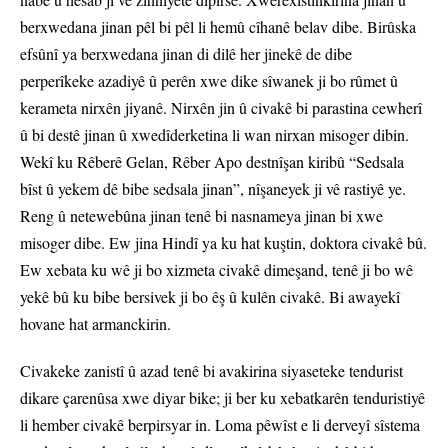
berxwedana jinan pêl bi pêl li hemû cîhanê belav dibe. Birûska
efsûnî ya berxwedana jinan di dilê her jinekê de dibe
perperîkeke azadiyê û perên xwe dike sîwanek ji bo rûmet û
kerameta nirxên jiyanê. Nirxên jin û civakê bi parastina cewherî
û bi destê jinan û xwedîderketina li wan nirxan misoger dibin.
Wekî ku Rêberê Gelan, Rêber Apo destnîşan kiribû “Sedsala
bîst û yekem dê bibe sedsala jinan”, nîşaneyek ji vê rastiyê ye.
Reng û netewebûna jinan tenê bi nasnameya jinan bi xwe
misoger dibe. Ew jina Hindî ya ku hat kuştin, doktora civakê bû.
Ew xebata ku wê ji bo xizmeta civakê dimeşand, tenê ji bo wê
yekê bû ku bibe bersivek ji bo êş û kulên civakê. Bi awayekî
hovane hat armanckirin.
Civakeke zanistî û azad tenê bi avakirina siyaseteke tendurist
dikare çarenûsa xwe diyar bike; ji ber ku xebatkarên tenduristiyê
li hember civakê berpirsyar in. Loma pêwîst e li derveyî sîstema