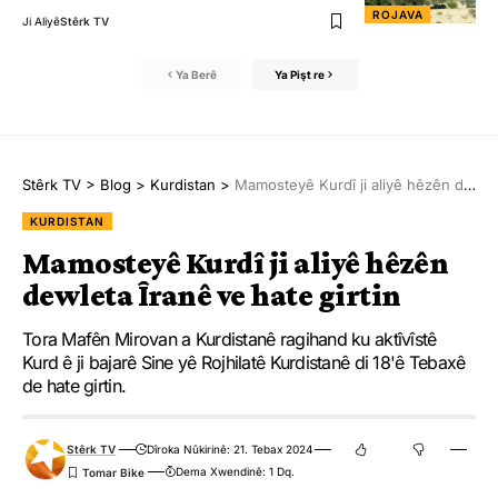
ROJAVA
Ji Aliyê
Stêrk TV
Ya Berê
Ya Pişt re
Stêrk TV
>
Blog
>
Kurdistan
>
Mamosteyê Kurdî ji aliyê hêzên dewleta Îranê ve hate girtin
KURDISTAN
Mamosteyê Kurdî ji aliyê hêzên
dewleta Îranê ve hate girtin
Tora Mafên Mirovan a Kurdistanê ragihand ku aktîvîstê
Kurd ê ji bajarê Sine yê Rojhilatê Kurdistanê di 18'ê Tebaxê
de hate girtin.
Stêrk TV
Dîroka Nûkirinê: 21. Tebax 2024
Dema Xwendinê: 1 Dq.