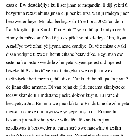
esas e. Ew destdirêjiya ku li ser jinan tê meşandin, li dijî yekitî û
hevgirtina rêxistinbûna jinan e; ji ber ku tirsa wan ji îradeya jinên
berxwedêr heye. Mînaka berbiçav di 16’ê Îlona 2022’an de li
Îranê kuştina jina Kurd “Jîna Emînî” ye ku bû qurbaniya destê
zihniyeta mêrsalar. Civakê ji destpêkê ve bi felsefeya ‘Jin, Jiyan,
Azadî’yê tovê zihnî yê jiyana azad çandiye. Bi vê zanista civakî
dîsan vedijîne û xwe li hemû cîhanê belav dike. Bêguman ew
sîstema ku pişta xwe dide zihniyeta zayendperest û dînperest
hêzeke birêxistinkirî ye ku di bingeha xwe de jinan wek
metirsiyeke herî mezin qebûl dike. Çunku di hemû qadên jiyanê
de jinan dike armanc. Di van rojan de jî di encama zihniyeteke
tecawizkar de li Hindistanê jineke doktor kuştin. Li Îranê di
kesayetiya Jîna Emînî û wê jina doktor a Hindistanê de zihniyeta
mêrsalar careke din rûyê xwe yê çepel nîşan da. Rojane bi
hezaran jin rastî zihniyeteke wiha tên, lê karaktera jina
azadîxwaz û berxwedêr tu caran serê xwe natewîne û teslîm
nabe û hesab ji vê zihniyetê dipirse. Xwerêxistinkirina jinan û