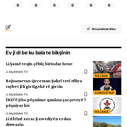
0
0
0
0
0
0
Nirxandinek Bike
Ev jî di be ku bala te bikşînin
Li Şamê teqîn çêbû; birîndar hene
Ji Aliyê
Stêrk TV
ROJAVA
Rojnamevan Qereman Şukrî tevî efûya
taybet jî li girtîgehê tê girtin
KURDISTAN
Ji Aliyê
Stêrk TV
ÎHD’ê ji bo pêşnûme qanûna çarçoveyê 7
pêşniyar kir
ROJANE
Ji Aliyê
Stêrk TV
Li Efrînê xerac ji xwediyên erdan
dixwazin