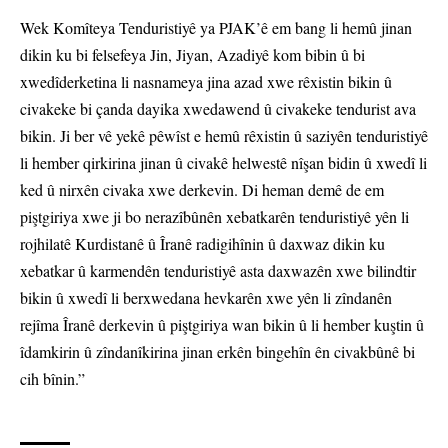
Wek Komîteya Tenduristiyê ya PJAK’ê em bang li hemû jinan
dikin ku bi felsefeya Jin, Jiyan, Azadiyê kom bibin û bi
xwedîderketina li nasnameya jina azad xwe rêxistin bikin û
civakeke bi çanda dayika xwedawend û civakeke tendurist ava
bikin. Ji ber vê yekê pêwîst e hemû rêxistin û saziyên tenduristiyê
li hember qirkirina jinan û civakê helwestê nîşan bidin û xwedî li
ked û nirxên civaka xwe derkevin. Di heman demê de em
piştgiriya xwe ji bo nerazîbûnên xebatkarên tenduristiyê yên li
rojhilatê Kurdistanê û Îranê radigihînin û daxwaz dikin ku
xebatkar û karmendên tenduristiyê asta daxwazên xwe bilindtir
bikin û xwedî li berxwedana hevkarên xwe yên li zîndanên
rejîma Îranê derkevin û piştgiriya wan bikin û li hember kuştin û
îdamkirin û zîndanîkirina jinan erkên bingehîn ên civakbûnê bi
cih bînin.”