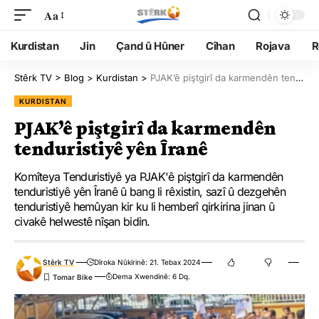
Aa
Kurdistan
Jin
Çand û Hûner
Cîhan
Rojava
R
Stêrk TV
>
Blog
>
Kurdistan
>
PJAK’ê piştgirî da karmendên tenduristiyê yên Îranê
KURDISTAN
PJAK’ê piştgirî da karmendên
tenduristiyê yên Îranê
Komîteya Tenduristiyê ya PJAK'ê piştgirî da karmendên
tenduristiyê yên Îranê û bang li rêxistin, sazî û dezgehên
tenduristiyê hemûyan kir ku li hemberî qirkirina jinan û
civakê helwestê nîşan bidin.
Stêrk TV
Dîroka Nûkirinê: 21. Tebax 2024
Dema Xwendinê: 6 Dq.