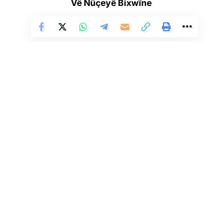
Tora Mafên Mirovan diyar kir ku mamosteyê Kurdî piştî hate
Vê Nûçeyê Bixwîne
girtin, dest bi greva birçîbûnê kir.
Esadî ku endamekî naskirî yê Yekîtiya Pîşeyî ya Mamosteyên
Kurdistanê ye û di heman demê de li Zanîngeha Tehranê lîsansa
bilind kir, ji ber karên xwe yên pîşeyî gelek caran hate
binçavkirin.
Li Ser Şopa Heqîqetê
Stêrk TV ji sala 2009an ve di warên siyasî, civakî, çandî û hunerî de
weşanê dike. Bi nêrîna azadiya jinê û avakirina civakeke demokratîk,
HEMÛ BAJAR
YÊN HATINE ÊTÎKETKIRIN
Stêrk TV xebatên civakî, çandî, hunerî, dîrokî, aborî û yên jîngehê
dimeşîne. Di çarçoveya parastin û pêşxistina çand û zimanê Kurdî de, bi
zaravayên Kurmancî, Soranî, Kirmanckî û Hewramî nûçe û bernameyên
cûrbicûr amade dike û diweşîne. Stêrk TV xizmetê li çand û hunera
Ji me agahî bistîne!
Kurdî dike.
Eger tu bibî abone em ê nûçeyên lezgîn yekser ji maîla
te re bişînin.