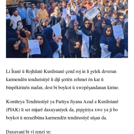
Li Îranê û Rojhilatê Kurdistanê çend roj in li gelek deveran
karmendên tenduristiyê li dijî şertên zehmet ên kar û
binpêkirinên mafan, dest bi boykot û xwepêşandanan kirine.
Komîteya Tendirustiyê ya Partiya Jiyana Azad a Kurdistanê
(PJAK) li ser mijarê daxuyaniyek da, piştgiriya xwe ya ji bo
boykot û nerazîbûna karmendên tendirustiyê nîşan da.
Daxuyanî bi vî rengî ye: