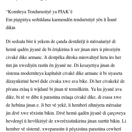
“Komîteya Tendurustiyê ya PJAK’ê
Em piştgiriya serhildana karmendên tenduristiyê yên li Îranê
dikin
Di sedsala bîst û yekem de çanda destdirêjî û mêrsalariyê di
hemû qadên jiyanê de bi êrişkirina li ser jinan nirx û pîroziyên
civakê dike armanc. Ji destpêka dîroka mirovahiyê heta îro her
tim jin xwediyên rastîn ên jiyanê ne. Di kesayetiya jinan de
sîstema modernîteya kapîtalsît civakê dike armanc û bi siyaseta
dîzaynkirinê hewl dide civaka xwe ava bike. Di her civakekê de
pîvana exlaq û wîjdanê bi jinan tê temsîlkirin. Ya ku jiyanê ava
dike, bi rê ve dibe û parastina exlaqa civakê dike, di esasa xwe
de hebûna jinan e. Ji ber vê yekê, li hemberî zihniyeta mêrsalar
jin divê xwe rêxistin bikin. Divê hemû qadên jiyanê di çarçoveya
hevdengî û hevfikiriyê de xwerêxistinkirina jinan xurttir bikin. Li
hember vê sîstemê, xweparastin û pêşxistina parastina cewherî