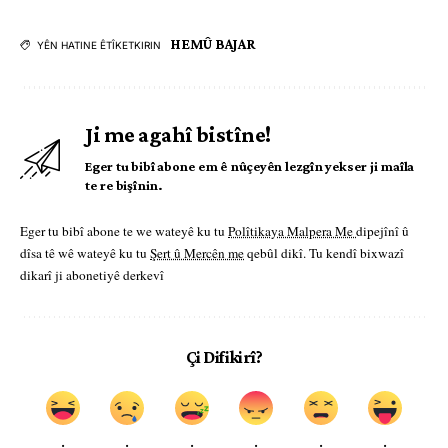
HEMÛ BAJAR
YÊN HATINE ÊTÎKETKIRIN
Ji me agahî bistîne!
Eger tu bibî abone em ê nûçeyên lezgîn yekser ji maîla
te re bişînin.
Eger tu bibî abone te we wateyê ku tu
Polîtikaya Malpera Me
dipejînî û
dîsa tê wê wateyê ku tu
Şert û Mercên me
qebûl dikî. Tu kendî bixwazî
dikarî ji abonetiyê derkevî
Çi Difikirî?
.
.
.
.
.
.