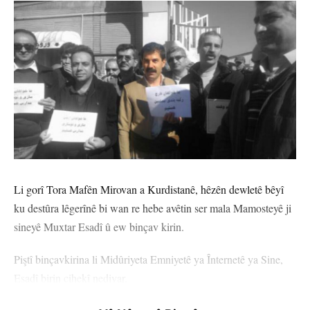
Li gorî Tora Mafên Mirovan a Kurdistanê, hêzên dewletê bêyî
ku destûra lêgerînê bi wan re hebe avêtin ser mala Mamosteyê ji
sineyê Muxtar Esadî û ew binçav kirin.
Piştî binçavkirina li Midûriyeta Emniyetê ya Înternetê ya Sine,
Esadî birin cihekî nediyar.