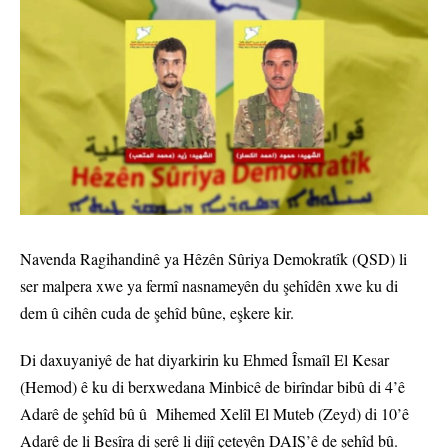
Navenda Ragihandinê ya Hêzên Sûriya Demokratîk (QSD) li
ser malpera xwe ya fermî nasnameyên du şehîdên xwe ku di
dem û cihên cuda de şehîd bûne, eşkere kir.
Di daxuyaniyê de hat diyarkirin ku Ehmed Îsmaîl El Kesar
(Hemod) ê ku di berxwedana Minbicê de birîndar bibû di 4’ê
Adarê de şehîd bû û Mihemed Xelîl El Muteb (Zeyd) di 10’ê
Adarê de li Besîra di şerê li dijî çeteyên DAIŞ’ê de şehîd bû.