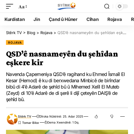
Aa
Kurdistan
Jin
Çand û Hûner
Cîhan
Rojava
R
Stêrk TV
>
Blog
>
Rojava
>
QSD’ê nasnameyên du şehîdan eşkere kir
ROJAVA
QSD’ê nasnameyên du şehîdan
eşkere kir
Navenda Çapemeniya QSD’ê ragihand ku Ehmed Îsmaîl El
Kesar (Hemod) ê ku di berxwedana Minbicê de birîndar
bibû di 4’ê Adarê de şehîd bû û Mihemed Xelîl El Muteb
(Zeyd) di 10’ê Adarê de di şerê li dijî çeteyên DAIŞ’ê de
şehîd bû.
Stêrk TV
Dîroka Nûkirinê: 25. Adar 2025
Dema Xwendinê: 1 Dq.