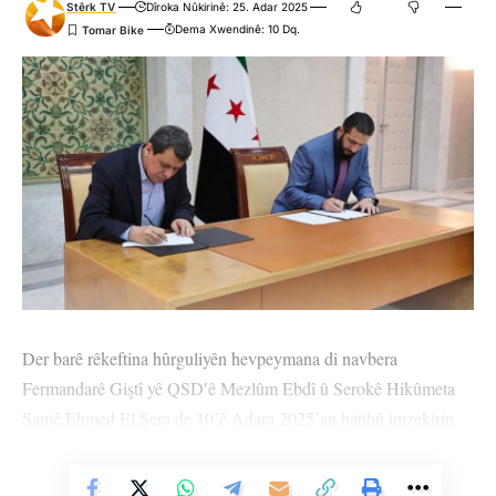
Stêrk TV
Dîroka Nûkirinê: 25. Adar 2025
Dema Xwendinê: 10 Dq.
Der barê rêkeftina hûrguliyên hevpeymana di navbera
Fermandarê Giştî yê QSD′ê Mezlûm Ebdî û Serokê Hikûmeta
Şamê Ehmed El Şera de 10’ê Adara 2025’an hatibû imzekirin.
Girêdayî naveroka hevpeymanê Şêwirmendê Rêveberiya
Xweseriya Demokratîk Bedran Çiya Kurd, bersiva pirsên
Vê Nûçeyê Bixwîne