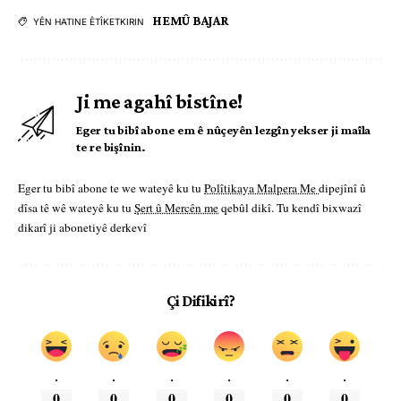
HEMÛ BAJAR
YÊN HATINE ÊTÎKETKIRIN
Ji me agahî bistîne!
Eger tu bibî abone em ê nûçeyên lezgîn yekser ji maîla
te re bişînin.
Eger tu bibî abone te we wateyê ku tu
Polîtikaya Malpera Me
dipejînî û
dîsa tê wê wateyê ku tu
Şert û Mercên me
qebûl dikî. Tu kendî bixwazî
dikarî ji abonetiyê derkevî
Çi Difikirî?
.
.
.
.
.
.
0
0
0
0
0
0