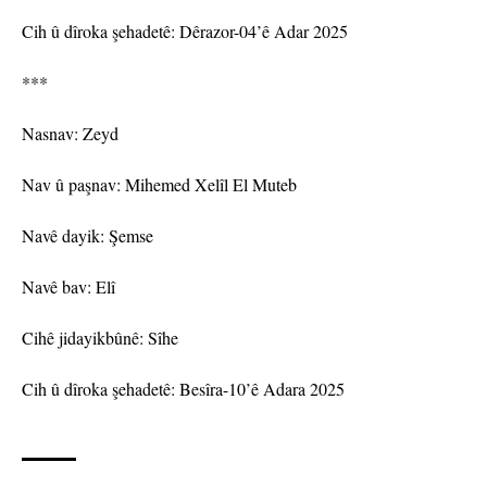
Cih û dîroka şehadetê: Dêrazor-04’ê Adar 2025
***
Nasnav: Zeyd
Nav û paşnav: Mihemed Xelîl El Muteb
Navê dayik: Şemse
Navê bav: Elî
Cihê jidayikbûnê: Sîhe
Cih û dîroka şehadetê: Besîra-10’ê Adara 2025