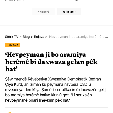
Ya Berê
Ya Pişt re
Stêrk TV
>
Blog
>
Rojava
>
‘Hevpeyman ji bo aramiya herêmê bi daxwaza gelan pêk hat’
ROJAVA
‘Hevpeyman ji bo aramiya
herêmê bi daxwaza gelan pêk
hat’
Şêwirmendê Rêveberiya Xweseriya Demokratîk Bedran
Çiya Kurd, anî ziman ku peymana navbera QSD û
rêveberiya demkî ya Şamê li ser pêkanîn û daxwazên gel ji
bo aramiya herêmê hatiye kirin û got: "Li ser xalên
hevpeymanê piranî lihevkirin pêk hat."