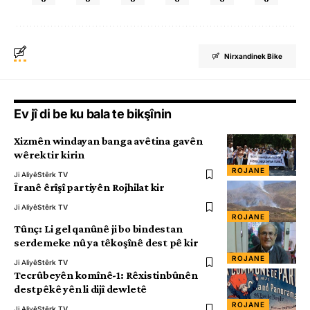
Nirxandinek Bike
Ev jî di be ku bala te bikşînin
Xizmên windayan banga avêtina gavên
wêrektir kirin
ROJANE
Ji Aliyê
Stêrk TV
Îranê êrîşî partiyên Rojhilat kir
Ji Aliyê
Stêrk TV
ROJANE
Tûnç: Li gel qanûnê ji bo bindestan
serdemeke nû ya têkoşînê dest pê kir
ROJANE
Ji Aliyê
Stêrk TV
Tecrûbeyên komînê-1: Rêxistinbûnên
destpêkê yên li dijî dewletê
ROJANE
Ji Aliyê
Stêrk TV