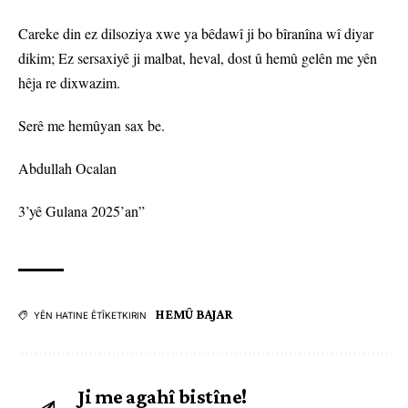
Careke din ez dilsoziya xwe ya bêdawî ji bo bîranîna wî diyar
dikim; Ez sersaxiyê ji malbat, heval, dost û hemû gelên me yên
hêja re dixwazim.
Serê me hemûyan sax be.
Abdullah Ocalan
3’yê Gulana 2025’an”
HEMÛ BAJAR
YÊN HATINE ÊTÎKETKIRIN
Ji me agahî bistîne!