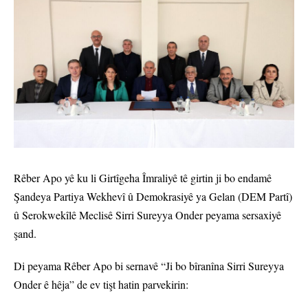
Rêber Apo yê ku li Girtîgeha Îmraliyê tê girtin ji bo endamê
Şandeya Partiya Wekhevî û Demokrasiyê ya Gelan (DEM Partî)
û Serokwekîlê Meclisê Sirri Sureyya Onder peyama sersaxiyê
şand.
Di peyama Rêber Apo bi sernavê “Ji bo bîranîna Sirri Sureyya
Onder ê hêja” de ev tişt hatin parvekirin: