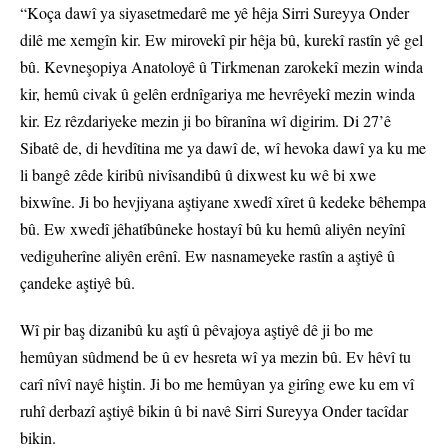
“Koça dawî ya siyasetmedarê me yê hêja Sirri Sureyya Onder
dilê me xemgîn kir. Ew mirovekî pir hêja bû, kurekî rastîn yê gel
bû. Kevneşopiya Anatoloyê û Tirkmenan zarokekî mezin winda
kir, hemû civak û gelên erdnîgariya me hevrêyekî mezin winda
kir. Ez rêzdariyeke mezin ji bo bîranîna wî digirim. Di 27’ê
Sibatê de, di hevdîtina me ya dawî de, wî hevoka dawî ya ku me
li bangê zêde kiribû nivîsandibû û dixwest ku wê bi xwe
bixwîne. Ji bo hevjiyana aştiyane xwedî xîret û kedeke bêhempa
bû. Ew xwedî jêhatîbûneke hostayî bû ku hemû aliyên neyînî
vediguherîne aliyên erênî. Ew nasnameyeke rastîn a aştiyê û
çandeke aştiyê bû.
Wî pir baş dizanibû ku aştî û pêvajoya aştiyê dê ji bo me
hemûyan sûdmend be û ev hesreta wî ya mezin bû. Ev hêvî tu
carî nîvî nayê hiştin. Ji bo me hemûyan ya girîng ewe ku em vî
ruhî derbazî aştiyê bikin û bi navê Sirri Sureyya Onder tacîdar
bikin.