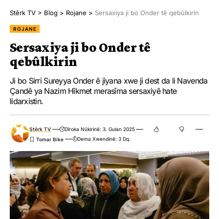
Stêrk TV
>
Blog
>
Rojane
>
Sersaxiya ji bo Onder tê qebûlkirin
ROJANE
Sersaxiya ji bo Onder tê
qebûlkirin
Ji bo Sirri Sureyya Onder ê jiyana xwe ji dest da li Navenda
Çandê ya Nazim Hîkmet merasîma sersaxiyê hate
lidarxistin.
Stêrk TV
Dîroka Nûkirinê: 3. Gulan 2025
Dema Xwendinê: 3 Dq.