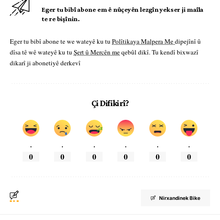
Eger tu bibî abone em ê nûçeyên lezgîn yekser ji maîla
te re bişînin.
Eger tu bibî abone te we wateyê ku tu
Polîtikaya Malpera Me
dipejînî û
dîsa tê wê wateyê ku tu
Şert û Mercên me
qebûl dikî. Tu kendî bixwazî
dikarî ji abonetiyê derkevî
Çi Difikirî?
.
.
.
.
.
.
0
0
0
0
0
0
Nirxandinek Bike