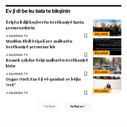
Ev jî di be ku bala te bikşînin
Êrîşên li dijî koçberên Serêkaniyê hatin
şermezarkirin
ROJAVA
Ji Aliyê
Stêrk TV
Mazlûm Ebdî êrîşa li ser malbatên
Serêkaniyê şermezar kir
ROJAVA
Ji Aliyê
Stêrk TV
Komek çekdar êrîşî malbatên Serêkaniyê
kirin
ROJAVA
Ji Aliyê
Stêrk TV
Ozgur Ozel: Em ê ji vê qanûnê re bêjin
‘erê’
ROJANE
Ji Aliyê
Stêrk TV
Ya Berê
Ya Pişt re