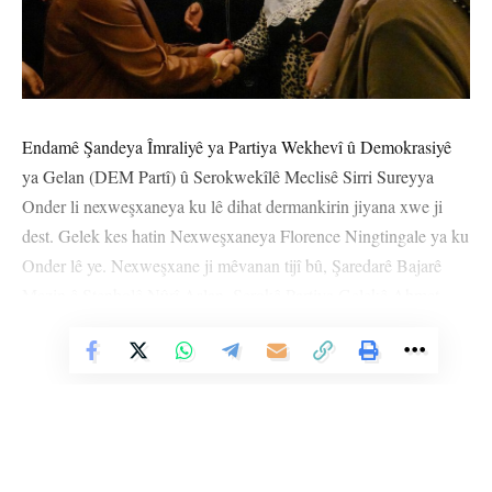
Endamê Şandeya Îmraliyê ya Partiya Wekhevî û Demokrasiyê
ya Gelan (DEM Partî) û Serokwekîlê Meclisê Sirri Sureyya
Onder li nexweşxaneya ku lê dihat dermankirin jiyana xwe ji
dest. Gelek kes hatin Nexweşxaneya Florence Ningtingale ya ku
Onder lê ye. Nexweşxane ji mêvanan tijî bû, Şaredarê Bajarê
Mezin ê Stenbolê Nûrî Aslan, Serokê Partiya Gelekê Ahmet
Davûtoglû, Cîgirê Serokomar Cevdet Yilmaz, Waliyê Stenbolê
Vê Nûçeyê Bixwîne
Davût Gul, Hevserokê DEM Partiyê Tuncer Bakirhan, endamên
Meclisa DEM Partiyê û gelek welatî ber bi nexweşxaneyê ve
herikîn.
Sersaxiya ji bo Onder li Navenda Çandê ya Nazim Hîkmet a