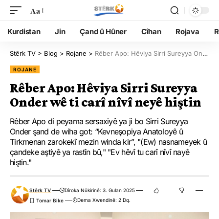
Aa
Kurdistan
Jin
Çand û Hûner
Cîhan
Rojava
R
Stêrk TV
>
Blog
>
Rojane
>
Rêber Apo: Hêviya Sirri Sureyya Onder wê ti carî nîvî neyê hiştin
ROJANE
Rêber Apo: Hêviya Sirri Sureyya
Onder wê ti carî nîvî neyê hiştin
Rêber Apo di peyama sersaxiyê ya ji bo Sirri Sureyya
Onder şand de wiha got: “Kevneşopiya Anatoloyê û
Tirkmenan zarokekî mezin winda kir”, "(Ew) nasnameyek û
çandeke aştiyê ya rastîn bû," "Ev hêvî tu carî nîvî nayê
hiştin."
Stêrk TV
Dîroka Nûkirinê: 3. Gulan 2025
Dema Xwendinê: 2 Dq.